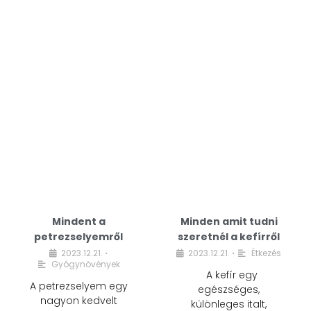
Mindent a
Minden amit tudni
petrezselyemről
szeretnél a kefírről
2023.12.21.
2023.12.21.
Étkezés
•
•
Gyógynövények
A kefír egy
A petrezselyem egy
egészséges,
nagyon kedvelt
különleges italt,