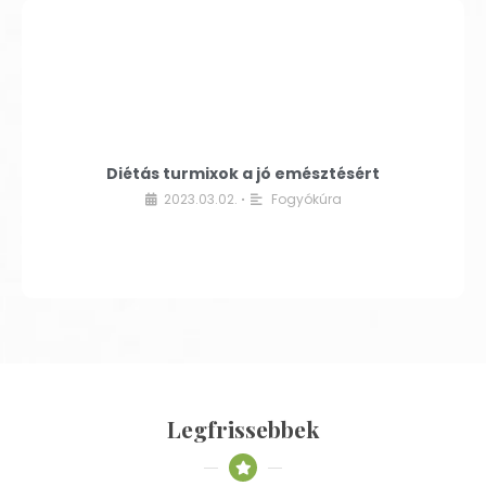
Diétás turmixok a jó emésztésért
2023.03.02.
Fogyókúra
•
Legfrissebbek