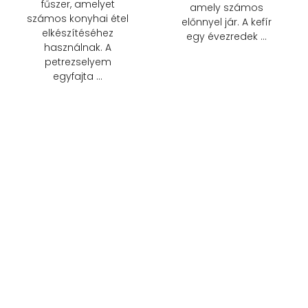
fűszer, amelyet
amely számos
számos konyhai étel
előnnyel jár. A kefír
elkészítéséhez
egy évezredek …
használnak. A
petrezselyem
egyfajta …