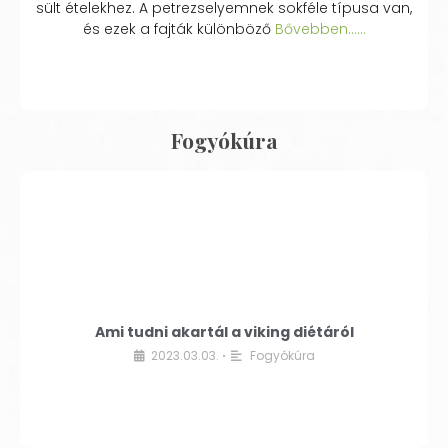
sült ételekhez. A petrezselyemnek sokféle típusa van,
és ezek a fajták különböző
Bővebben...…
Fogyókúra
Ami tudni akartál a viking diétáról
2023.03.03.
Fogyókúra
•