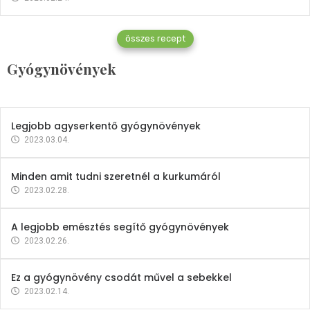
Gyógynövények
összes recept
Mindent a petrezselyemről
Gyógynövények
2023.12.21.
Legjobb agyserkentő gyógynövények
2023.03.04.
Minden amit tudni szeretnél a kurkumáról
2023.02.28.
A legjobb emésztés segítő gyógynövények
2023.02.26.
Ez a gyógynövény csodát művel a sebekkel
2023.02.14.
Vitaminok