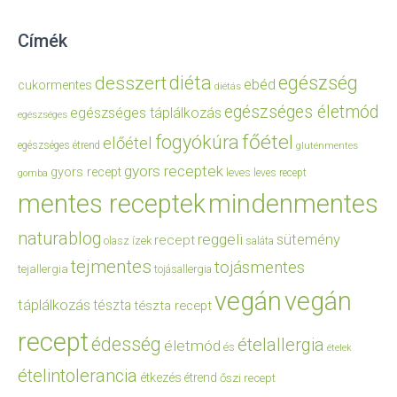
Címék
diéta
egészség
desszert
ebéd
cukormentes
diétás
egészséges életmód
egészséges táplálkozás
egészséges
főétel
fogyókúra
előétel
egészséges étrend
gluténmentes
gyors receptek
gyors recept
leves
leves recept
gomba
mentes receptek
mindenmentes
naturablog
reggeli
sütemény
recept
olasz ízek
saláta
tejmentes
tojásmentes
tejallergia
tojásallergia
vegán
vegán
táplálkozás
tészta
tészta recept
recept
édesség
ételallergia
életmód
és
ételek
ételintolerancia
étkezés
étrend
őszi recept