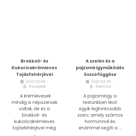
Brokkoli- és
A szelén és a
Kukoricakrémleves
pajzsmirigyműködés
Tojásfehérjével
összefüggése
2023.03.06.
2023.03.06.
•
•
Receptek
Életmód
A krémlevesek
A pajzsmirigy a
mindig is népszerűek
testünkben lévő
voltak, de ez a
egyik legfontosabb
brokkoli- és
szerv, amely számos
kukoricakrémleves
hormonnal és
tojásfehérjével még
enzimmel segíti a …
…