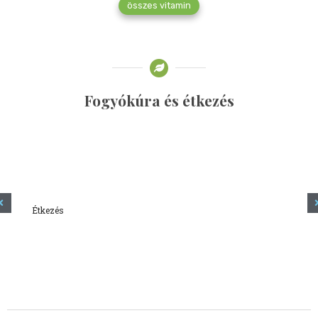
összes vitamin
Fogyókúra és étkezés
Étkezés
Minden amit tudni szeretnél a kefírről
2023.12.21.