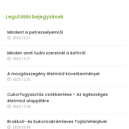
Legutóbbi bejegyzések
Mindent a petrezselyemről
2023.12.21.
Minden amit tudni szeretnél a kefírről
2023.12.21.
A mozgásszegény életmód következményei
2023.12.20.
Cukorfogyasztás csökkentése – Az egészséges
életmód alappillére
2023.12.20.
Brokkoli- és Kukoricakrémleves Tojásfehérjével
2023.03.06.