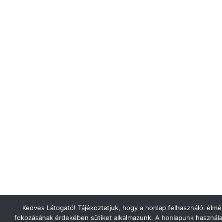
Kedves Látogató! Tájékoztatjuk, hogy a honlap felhasználói élm
fokozásának érdekében sütiket alkalmazunk. A honlapunk használa