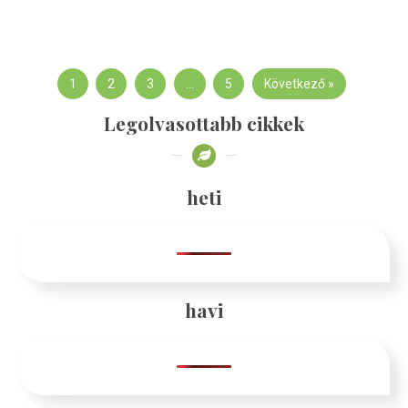
1
2
3
…
5
Következő »
Legolvasottabb cikkek
heti
havi