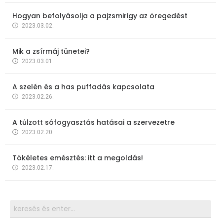
Hogyan befolyásolja a pajzsmirigy az öregedést
2023.03.02.
Mik a zsírmáj tünetei?
2023.03.01.
A szelén és a has puffadás kapcsolata
2023.02.26.
A túlzott sófogyasztás hatásai a szervezetre
2023.02.20.
Tökéletes emésztés: itt a megoldás!
2023.02.17.