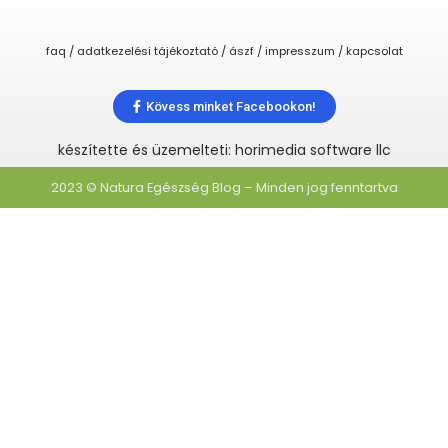
faq / adatkezelési tájékoztató / ászf / impresszum / kapcsolat
Kövess minket Facebookon!
készítette és üzemelteti: horimedia software llc
2023 © Natura Egészség Blog – Minden jog fenntartva