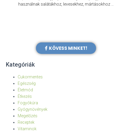
e
használnak salátákhoz, levesekhez, mártásokhoz …
KÖVESS MINKET!
Kategóriák
Cukormentes
Egészség
Életmód
Étkezés
Fogyókúra
Gyógynövények
Megelőzés
Receptek
Vitaminok