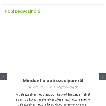
Napi kedvcsináló
z
Mindent a petrezselyemről
2023.12.21.
Gyógynövények
•
A petrezselyem egy nagyon kedvelt fűszer, amelyet
számos konyhai étel elkészítéséhez használnak. A
petrezselyem egyfajta zöldség, amelyet gyakran