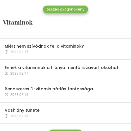
összes gyógynövény
Mindent a B-12 vitaminról
Vitaminok
2023.02.27.
Miért nem szívódnak fel a vitaminok?
2023.02.17.
Ennek a vitaminnak a hiánya mentális zavart okozhat
2023.02.17.
Rendszeres D-vitamin pótlás fontossága
2023.02.16.
Vashiány tünetei
2023.02.15.