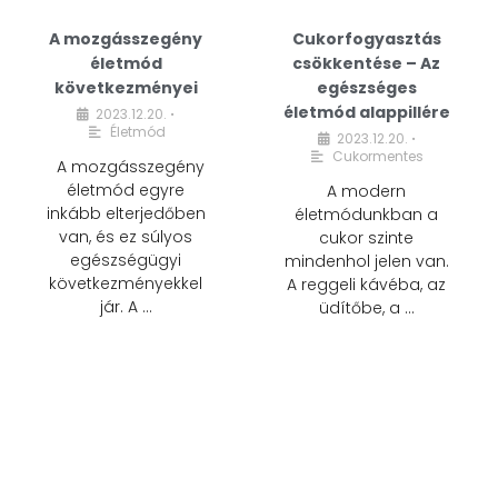
A mozgásszegény
Cukorfogyasztás
életmód
csökkentése – Az
következményei
egészséges
életmód alappillére
2023.12.20.
•
Életmód
2023.12.20.
•
Cukormentes
A mozgásszegény
életmód egyre
A modern
inkább elterjedőben
életmódunkban a
van, és ez súlyos
cukor szinte
egészségügyi
mindenhol jelen van.
következményekkel
A reggeli kávéba, az
jár. A …
üdítőbe, a …