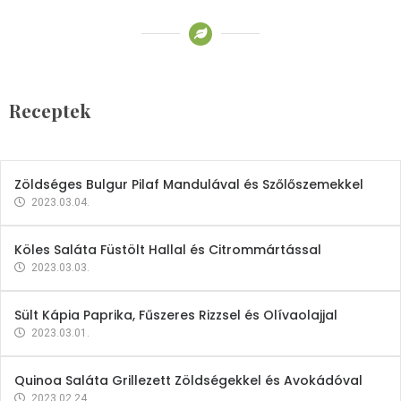
Receptek
Brokkoli- és Kukoricakrémleves
Tojásfehérjével
Receptek
2023.03.06.
Zöldséges Bulgur Pilaf Mandulával és Szőlőszemekkel
2023.03.04.
Köles Saláta Füstölt Hallal és Citrommártással
2023.03.03.
Sült Kápia Paprika, Fűszeres Rizzsel és Olívaolajjal
2023.03.01.
Quinoa Saláta Grillezett Zöldségekkel és Avokádóval
2023.02.24.