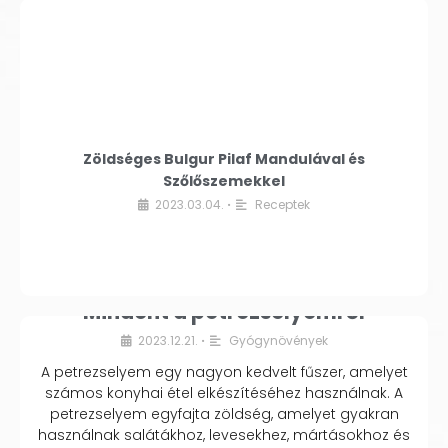
Zöldséges Bulgur Pilaf Mandulával és
Szőlőszemekkel
2023.03.04.
Receptek
•
Mindent a petrezselyemről
2023.12.21.
Gyógynövények
•
A petrezselyem egy nagyon kedvelt fűszer, amelyet
számos konyhai étel elkészítéséhez használnak. A
petrezselyem egyfajta zöldség, amelyet gyakran
használnak salátákhoz, levesekhez, mártásokhoz és