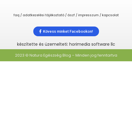
faq / adatkezelési tájékoztató / ászf / impresszum / kapcsolat
Kövess minket Facebookon!
készítette és üzemelteti: horimedia software llc
2023 © Natura Egészség Blog – Minden jog fenntartva