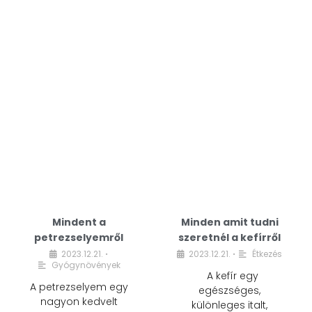
Mindent a
Minden amit tudni
petrezselyemről
szeretnél a kefírről
2023.12.21.
2023.12.21.
Étkezés
•
•
Gyógynövények
A kefír egy
A petrezselyem egy
egészséges,
nagyon kedvelt
különleges italt,