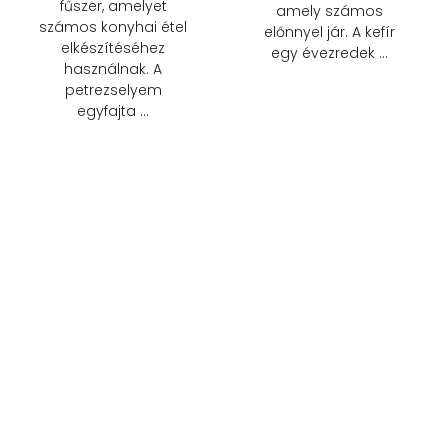
fűszer, amelyet
amely számos
számos konyhai étel
előnnyel jár. A kefír
elkészítéséhez
egy évezredek …
használnak. A
petrezselyem
egyfajta …