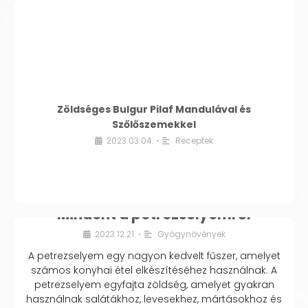
Zöldséges Bulgur Pilaf Mandulával és
Szőlőszemekkel
2023.03.04.
Receptek
•
Mindent a petrezselyemről
2023.12.21.
Gyógynövények
•
A petrezselyem egy nagyon kedvelt fűszer, amelyet
számos konyhai étel elkészítéséhez használnak. A
petrezselyem egyfajta zöldség, amelyet gyakran
használnak salátákhoz, levesekhez, mártásokhoz és