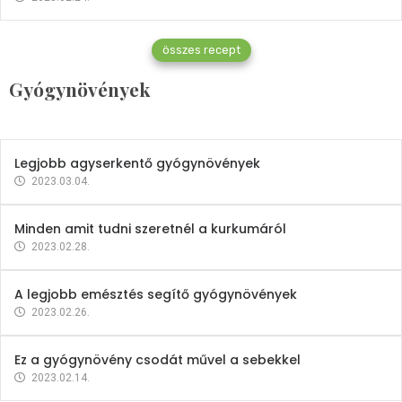
Gyógynövények
összes recept
Mindent a petrezselyemről
Gyógynövények
2023.12.21.
Legjobb agyserkentő gyógynövények
2023.03.04.
Minden amit tudni szeretnél a kurkumáról
2023.02.28.
A legjobb emésztés segítő gyógynövények
2023.02.26.
Ez a gyógynövény csodát művel a sebekkel
2023.02.14.
Vitaminok