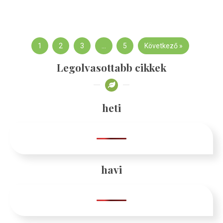
1
2
3
…
5
Következő »
Legolvasottabb cikkek
heti
havi