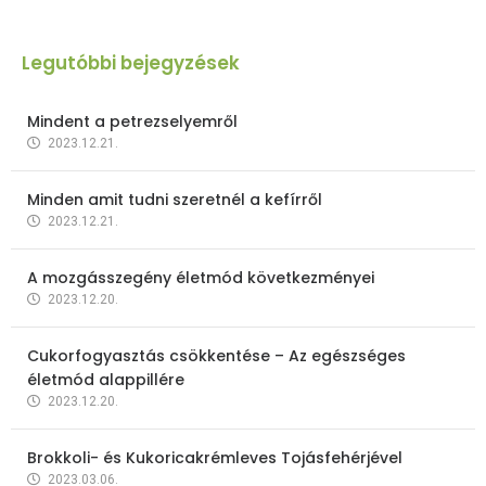
Legutóbbi bejegyzések
Mindent a petrezselyemről
2023.12.21.
Minden amit tudni szeretnél a kefírről
2023.12.21.
A mozgásszegény életmód következményei
2023.12.20.
Cukorfogyasztás csökkentése – Az egészséges
életmód alappillére
2023.12.20.
Brokkoli- és Kukoricakrémleves Tojásfehérjével
2023.03.06.