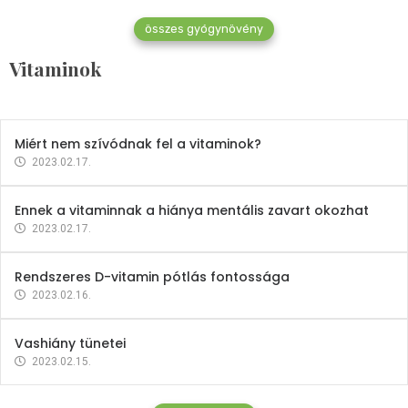
összes gyógynövény
Mindent a B-12 vitaminról
Vitaminok
2023.02.27.
Miért nem szívódnak fel a vitaminok?
2023.02.17.
Ennek a vitaminnak a hiánya mentális zavart okozhat
2023.02.17.
Rendszeres D-vitamin pótlás fontossága
2023.02.16.
Vashiány tünetei
2023.02.15.