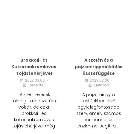
Brokkoli- és
A szelén és a
Kukoricakrémleves
pajzsmirigyműködés
Tojásfehérjével
összefüggése
2023.03.06.
2023.03.06.
•
•
Receptek
Életmód
A krémlevesek
A pajzsmirigy a
mindig is népszerűek
testünkben lévő
voltak, de ez a
egyik legfontosabb
brokkoli- és
szerv, amely számos
kukoricakrémleves
hormonnal és
tojásfehérjével még
enzimmel segíti a …
…