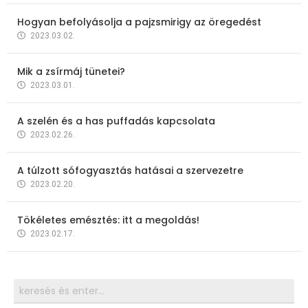
Hogyan befolyásolja a pajzsmirigy az öregedést
2023.03.02.
Mik a zsírmáj tünetei?
2023.03.01.
A szelén és a has puffadás kapcsolata
2023.02.26.
A túlzott sófogyasztás hatásai a szervezetre
2023.02.20.
Tökéletes emésztés: itt a megoldás!
2023.02.17.