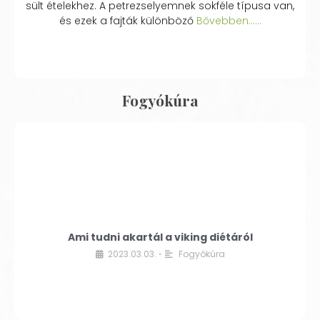
sült ételekhez. A petrezselyemnek sokféle típusa van,
és ezek a fajták különböző
Bővebben...…
Fogyókúra
Ami tudni akartál a viking diétáról
2023.03.03.
Fogyókúra
•