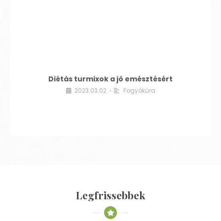
Diétás turmixok a jó emésztésért
2023.03.02.
Fogyókúra
•
Legfrissebbek