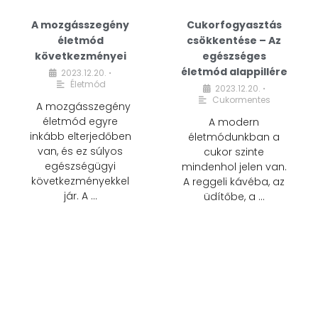
A mozgásszegény
Cukorfogyasztás
életmód
csökkentése – Az
következményei
egészséges
életmód alappillére
2023.12.20.
•
Életmód
2023.12.20.
•
Cukormentes
A mozgásszegény
életmód egyre
A modern
inkább elterjedőben
életmódunkban a
van, és ez súlyos
cukor szinte
egészségügyi
mindenhol jelen van.
következményekkel
A reggeli kávéba, az
jár. A …
üdítőbe, a …