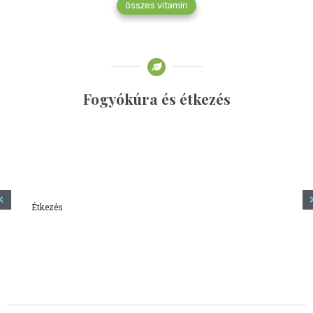
összes vitamin
Fogyókúra és étkezés
Étkezés
Minden amit tudni szeretnél a kefírről
2023.12.21.