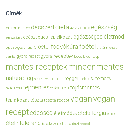
Címék
diéta
egészség
desszert
ebéd
cukormentes
diétás
egészséges életmód
egészséges táplálkozás
egészséges
főétel
fogyókúra
előétel
egészséges étrend
gluténmentes
gyors receptek
gyors recept
leves
leves recept
gomba
mentes receptek
mindenmentes
naturablog
reggeli
sütemény
recept
olasz ízek
saláta
tejmentes
tojásmentes
tejallergia
tojásallergia
vegán
vegán
táplálkozás
tészta
tészta recept
recept
édesség
ételallergia
életmód
és
ételek
ételintolerancia
étkezés
étrend
őszi recept