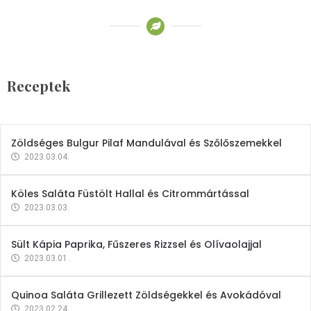
Receptek
Brokkoli- és Kukoricakrémleves
Tojásfehérjével
Receptek
2023.03.06.
Zöldséges Bulgur Pilaf Mandulával és Szőlőszemekkel
2023.03.04.
Köles Saláta Füstölt Hallal és Citrommártással
2023.03.03.
Sült Kápia Paprika, Fűszeres Rizzsel és Olívaolajjal
2023.03.01.
Quinoa Saláta Grillezett Zöldségekkel és Avokádóval
2023.02.24.