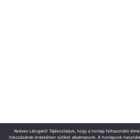
Kedves Látogató! Tájékoztatjuk, hogy a honlap felhasználói élm
fokozásának érdekében sütiket alkalmazunk. A honlapunk használa