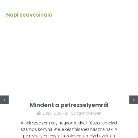
Napi kedvcsináló
z
Mindent a petrezselyemről
2023.12.21.
Gyógynövények
•
A petrezselyem egy nagyon kedvelt fűszer, amelyet
számos konyhai étel elkészítéséhez használnak. A
petrezselyem egyfajta zöldség, amelyet gyakran