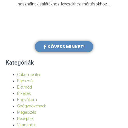
e
használnak salátákhoz, levesekhez, mártásokhoz …
KÖVESS MINKET!
Kategóriák
Cukormentes
Egészség
Életmód
Étkezés
Fogyókúra
Gyógynövények
Megelőzés
Receptek
Vitaminok