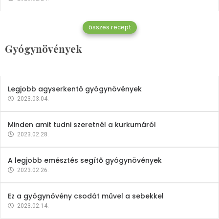
Gyógynövények
összes recept
Mindent a petrezselyemről
Gyógynövények
2023.12.21.
Legjobb agyserkentő gyógynövények
2023.03.04.
Minden amit tudni szeretnél a kurkumáról
2023.02.28.
A legjobb emésztés segítő gyógynövények
2023.02.26.
Ez a gyógynövény csodát művel a sebekkel
2023.02.14.
Vitaminok