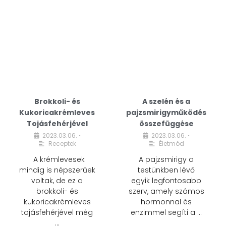
Brokkoli- és
A szelén és a
Kukoricakrémleves
pajzsmirigyműködés
Tojásfehérjével
összefüggése
2023.03.06.
2023.03.06.
•
•
Receptek
Életmód
A krémlevesek
A pajzsmirigy a
mindig is népszerűek
testünkben lévő
voltak, de ez a
egyik legfontosabb
brokkoli- és
szerv, amely számos
kukoricakrémleves
hormonnal és
tojásfehérjével még
enzimmel segíti a …
…