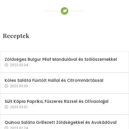
Receptek
Brokkoli- és Kukoricakrémleves
Tojásfehérjével
Receptek
2023.03.06.
Zöldséges Bulgur Pilaf Mandulával és Szőlőszemekkel
2023.03.04.
Köles Saláta Füstölt Hallal és Citrommártással
2023.03.03.
Sült Kápia Paprika, Fűszeres Rizzsel és Olívaolajjal
2023.03.01.
Quinoa Saláta Grillezett Zöldségekkel és Avokádóval
2023.02.24.