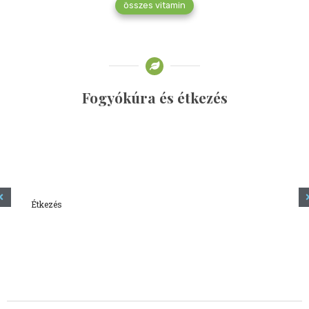
összes vitamin
Fogyókúra és étkezés
Étkezés
Minden amit tudni szeretnél a kefírről
2023.12.21.