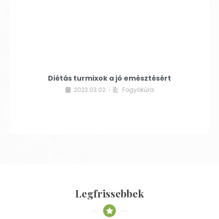
Diétás turmixok a jó emésztésért
2023.03.02.
Fogyókúra
•
Legfrissebbek