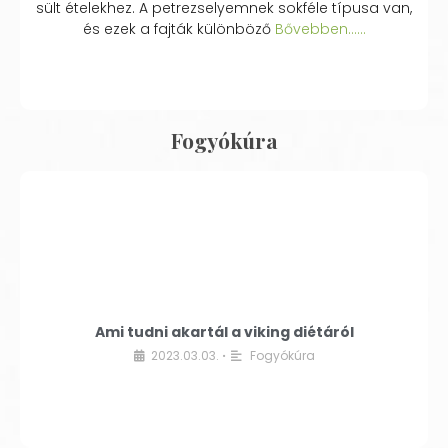
sült ételekhez. A petrezselyemnek sokféle típusa van,
és ezek a fajták különböző
Bővebben...…
Fogyókúra
Ami tudni akartál a viking diétáról
2023.03.03.
Fogyókúra
•