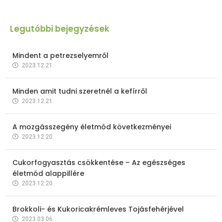
Legutóbbi bejegyzések
Mindent a petrezselyemről
2023.12.21.
Minden amit tudni szeretnél a kefírről
2023.12.21.
A mozgásszegény életmód következményei
2023.12.20.
Cukorfogyasztás csökkentése – Az egészséges
életmód alappillére
2023.12.20.
Brokkoli- és Kukoricakrémleves Tojásfehérjével
2023.03.06.