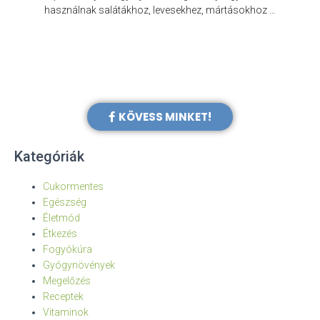
e
használnak salátákhoz, levesekhez, mártásokhoz …
KÖVESS MINKET!
Kategóriák
Cukormentes
Egészség
Életmód
Étkezés
Fogyókúra
Gyógynövények
Megelőzés
Receptek
Vitaminok