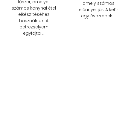
fűszer, amelyet
amely számos
számos konyhai étel
előnnyel jár. A kefír
elkészítéséhez
egy évezredek …
használnak. A
petrezselyem
egyfajta …