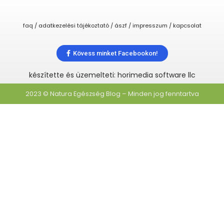
faq / adatkezelési tájékoztató / ászf / impresszum / kapcsolat
Kövess minket Facebookon!
készítette és üzemelteti: horimedia software llc
2023 © Natura Egészség Blog – Minden jog fenntartva