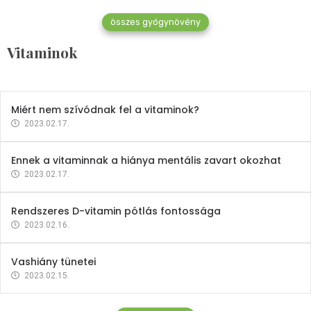
összes gyógynövény
Mindent a B-12 vitaminról
Vitaminok
2023.02.27.
Miért nem szívódnak fel a vitaminok?
2023.02.17.
Ennek a vitaminnak a hiánya mentális zavart okozhat
2023.02.17.
Rendszeres D-vitamin pótlás fontossága
2023.02.16.
Vashiány tünetei
2023.02.15.