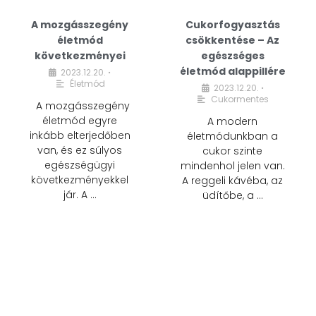
A mozgásszegény
Cukorfogyasztás
életmód
csökkentése – Az
következményei
egészséges
életmód alappillére
2023.12.20.
•
Életmód
2023.12.20.
•
Cukormentes
A mozgásszegény
életmód egyre
A modern
inkább elterjedőben
életmódunkban a
van, és ez súlyos
cukor szinte
egészségügyi
mindenhol jelen van.
következményekkel
A reggeli kávéba, az
jár. A …
üdítőbe, a …