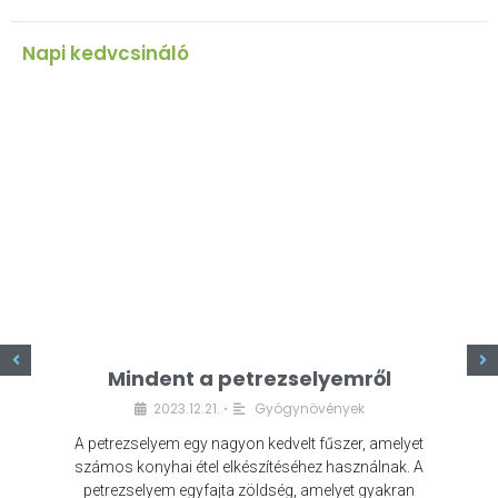
Napi kedvcsináló
z
Mindent a petrezselyemről
2023.12.21.
Gyógynövények
•
A petrezselyem egy nagyon kedvelt fűszer, amelyet
számos konyhai étel elkészítéséhez használnak. A
petrezselyem egyfajta zöldség, amelyet gyakran