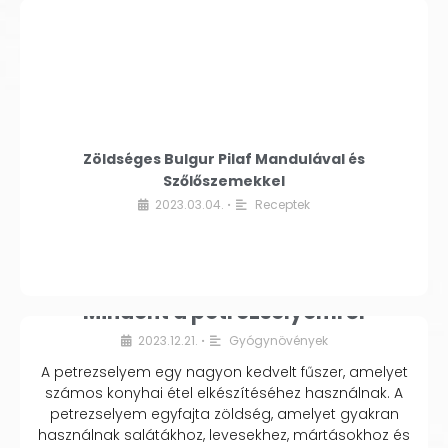
Zöldséges Bulgur Pilaf Mandulával és
Szőlőszemekkel
2023.03.04.
Receptek
•
Mindent a petrezselyemről
2023.12.21.
Gyógynövények
•
A petrezselyem egy nagyon kedvelt fűszer, amelyet
számos konyhai étel elkészítéséhez használnak. A
petrezselyem egyfajta zöldség, amelyet gyakran
használnak salátákhoz, levesekhez, mártásokhoz és