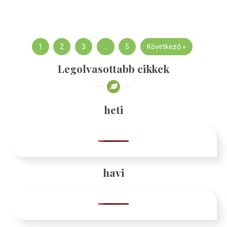
1
2
3
…
5
Következő »
Legolvasottabb cikkek
heti
havi