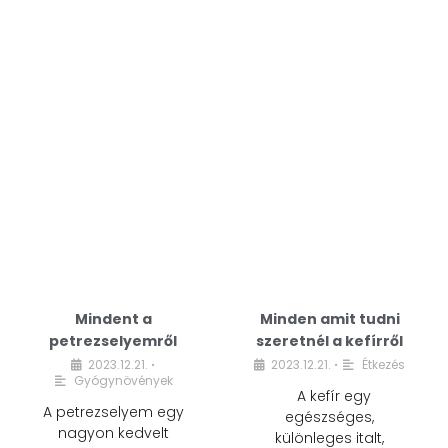
Mindent a
Minden amit tudni
petrezselyemről
szeretnél a kefírről
2023.12.21.
2023.12.21.
Étkezés
•
•
Gyógynövények
A kefír egy
A petrezselyem egy
egészséges,
nagyon kedvelt
különleges italt,