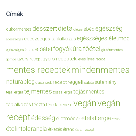
Címék
diéta
egészség
desszert
ebéd
cukormentes
diétás
egészséges életmód
egészséges táplálkozás
egészséges
főétel
fogyókúra
előétel
egészséges étrend
gluténmentes
gyors receptek
gyors recept
leves
leves recept
gomba
mentes receptek
mindenmentes
naturablog
reggeli
sütemény
recept
olasz ízek
saláta
tejmentes
tojásmentes
tejallergia
tojásallergia
vegán
vegán
táplálkozás
tészta
tészta recept
recept
édesség
ételallergia
életmód
és
ételek
ételintolerancia
étkezés
étrend
őszi recept