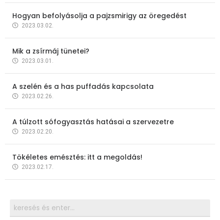
Hogyan befolyásolja a pajzsmirigy az öregedést
2023.03.02.
Mik a zsírmáj tünetei?
2023.03.01.
A szelén és a has puffadás kapcsolata
2023.02.26.
A túlzott sófogyasztás hatásai a szervezetre
2023.02.20.
Tökéletes emésztés: itt a megoldás!
2023.02.17.