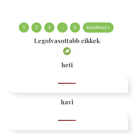
1
2
3
…
5
Következő »
Legolvasottabb cikkek
heti
havi