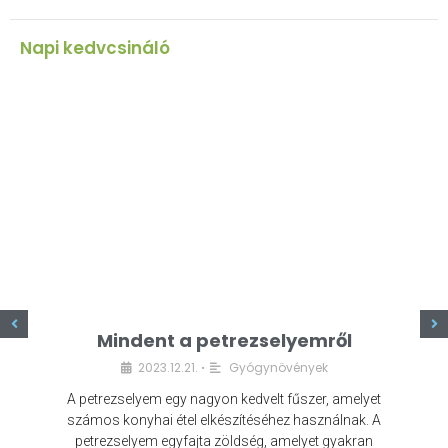
Napi kedvcsináló
z
Mindent a petrezselyemről
2023.12.21.
Gyógynövények
•
A petrezselyem egy nagyon kedvelt fűszer, amelyet
számos konyhai étel elkészítéséhez használnak. A
petrezselyem egyfajta zöldség, amelyet gyakran