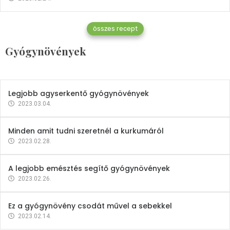
Gyógynövények
összes recept
Mindent a petrezselyemről
Gyógynövények
2023.12.21.
Legjobb agyserkentő gyógynövények
2023.03.04.
Minden amit tudni szeretnél a kurkumáról
2023.02.28.
A legjobb emésztés segítő gyógynövények
2023.02.26.
Ez a gyógynövény csodát művel a sebekkel
2023.02.14.
Vitaminok