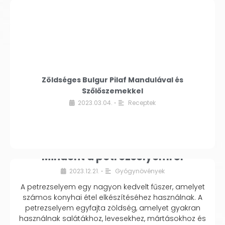
Zöldséges Bulgur Pilaf Mandulával és
Szőlőszemekkel
2023.03.04.
Receptek
•
Mindent a petrezselyemről
2023.12.21.
Gyógynövények
•
A petrezselyem egy nagyon kedvelt fűszer, amelyet
számos konyhai étel elkészítéséhez használnak. A
petrezselyem egyfajta zöldség, amelyet gyakran
használnak salátákhoz, levesekhez, mártásokhoz és