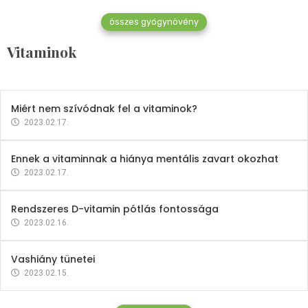
összes gyógynövény
Mindent a B-12 vitaminról
Vitaminok
2023.02.27.
Miért nem szívódnak fel a vitaminok?
2023.02.17.
Ennek a vitaminnak a hiánya mentális zavart okozhat
2023.02.17.
Rendszeres D-vitamin pótlás fontossága
2023.02.16.
Vashiány tünetei
2023.02.15.