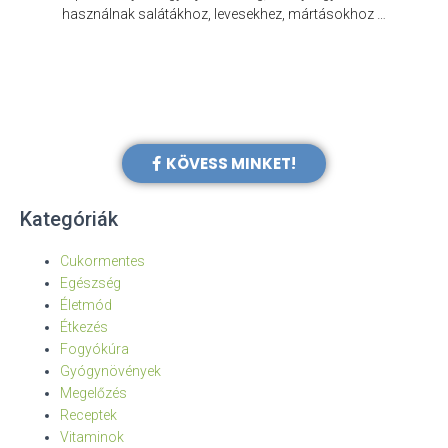
e
használnak salátákhoz, levesekhez, mártásokhoz …
KÖVESS MINKET!
Kategóriák
Cukormentes
Egészség
Életmód
Étkezés
Fogyókúra
Gyógynövények
Megelőzés
Receptek
Vitaminok