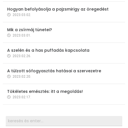
Hogyan befolyásolja a pajzsmirigy az öregedést
2023.03.02.
Mik a zsírmáj tünetei?
2023.03.01.
A szelén és a has puffadás kapcsolata
2023.02.26.
A túlzott sófogyasztás hatásai a szervezetre
2023.02.20.
Tökéletes emésztés: itt a megoldás!
2023.02.17.