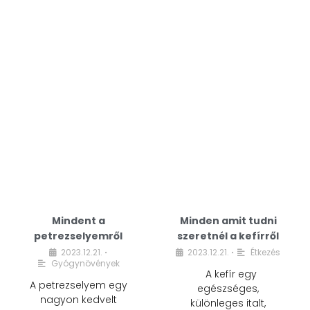
Mindent a
Minden amit tudni
petrezselyemről
szeretnél a kefírről
2023.12.21.
2023.12.21.
Étkezés
•
•
Gyógynövények
A kefír egy
A petrezselyem egy
egészséges,
nagyon kedvelt
különleges italt,