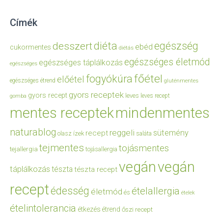
Címék
diéta
egészség
desszert
ebéd
cukormentes
diétás
egészséges életmód
egészséges táplálkozás
egészséges
főétel
fogyókúra
előétel
egészséges étrend
gluténmentes
gyors receptek
gyors recept
leves
leves recept
gomba
mentes receptek
mindenmentes
naturablog
reggeli
sütemény
recept
olasz ízek
saláta
tejmentes
tojásmentes
tejallergia
tojásallergia
vegán
vegán
táplálkozás
tészta
tészta recept
recept
édesség
ételallergia
életmód
és
ételek
ételintolerancia
étkezés
étrend
őszi recept