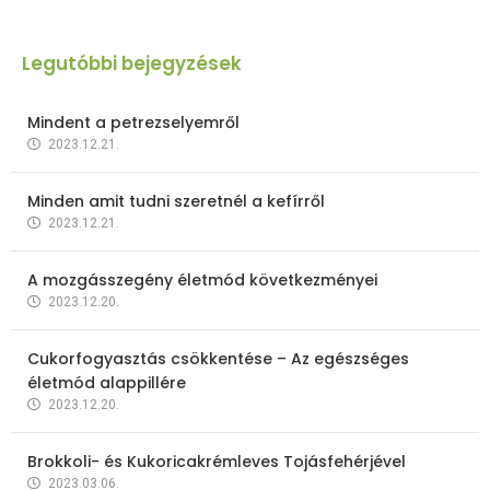
Legutóbbi bejegyzések
Mindent a petrezselyemről
2023.12.21.
Minden amit tudni szeretnél a kefírről
2023.12.21.
A mozgásszegény életmód következményei
2023.12.20.
Cukorfogyasztás csökkentése – Az egészséges
életmód alappillére
2023.12.20.
Brokkoli- és Kukoricakrémleves Tojásfehérjével
2023.03.06.