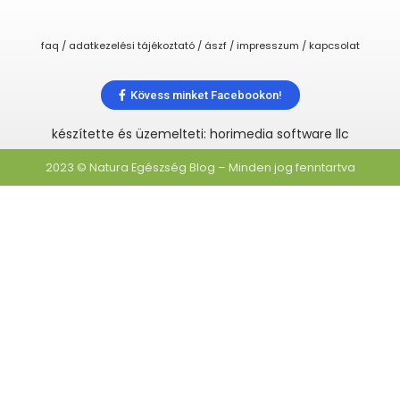
faq / adatkezelési tájékoztató / ászf / impresszum / kapcsolat
Kövess minket Facebookon!
készítette és üzemelteti: horimedia software llc
2023 © Natura Egészség Blog – Minden jog fenntartva