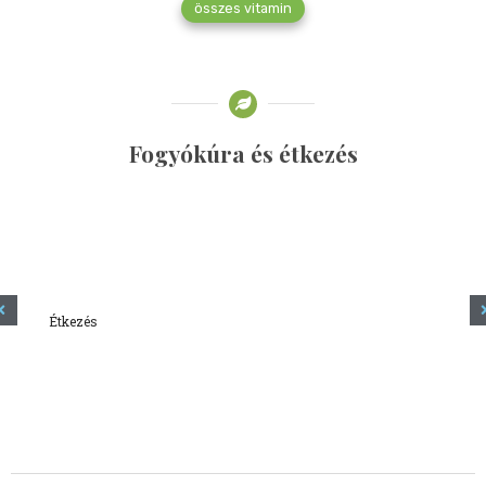
összes vitamin
Fogyókúra és étkezés
Étkezés
Minden amit tudni szeretnél a kefírről
2023.12.21.