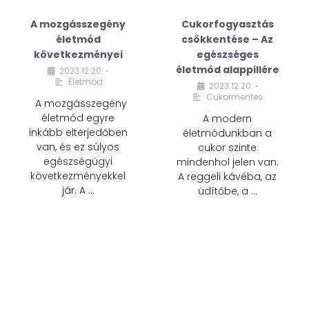
A mozgásszegény
Cukorfogyasztás
életmód
csökkentése – Az
következményei
egészséges
életmód alappillére
2023.12.20.
•
Életmód
2023.12.20.
•
Cukormentes
A mozgásszegény
életmód egyre
A modern
inkább elterjedőben
életmódunkban a
van, és ez súlyos
cukor szinte
egészségügyi
mindenhol jelen van.
következményekkel
A reggeli kávéba, az
jár. A …
üdítőbe, a …