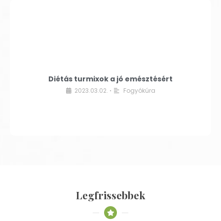
Diétás turmixok a jó emésztésért
2023.03.02.
Fogyókúra
•
Legfrissebbek