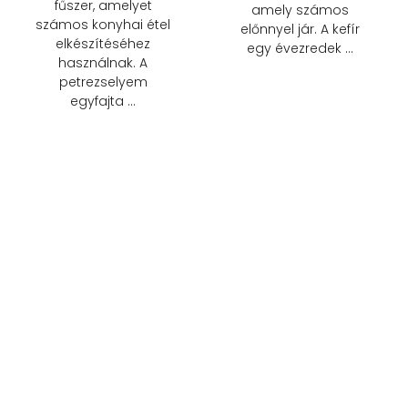
fűszer, amelyet
amely számos
számos konyhai étel
előnnyel jár. A kefír
elkészítéséhez
egy évezredek …
használnak. A
petrezselyem
egyfajta …