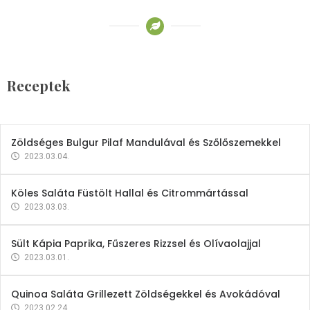
Receptek
Brokkoli- és Kukoricakrémleves
Tojásfehérjével
Receptek
2023.03.06.
Zöldséges Bulgur Pilaf Mandulával és Szőlőszemekkel
2023.03.04.
Köles Saláta Füstölt Hallal és Citrommártással
2023.03.03.
Sült Kápia Paprika, Fűszeres Rizzsel és Olívaolajjal
2023.03.01.
Quinoa Saláta Grillezett Zöldségekkel és Avokádóval
2023.02.24.