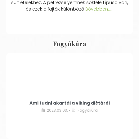
sült ételekhez. A petrezselyemnek sokféle típusa van,
és ezek a fajták különböző
Bővebben...…
Fogyókúra
Ami tudni akartál a viking diétáról
2023.03.03.
Fogyókúra
•