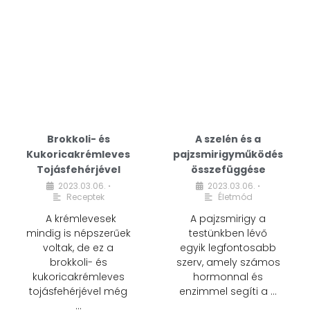
Brokkoli- és
A szelén és a
Kukoricakrémleves
pajzsmirigyműködés
Tojásfehérjével
összefüggése
2023.03.06.
2023.03.06.
•
•
Receptek
Életmód
A krémlevesek
A pajzsmirigy a
mindig is népszerűek
testünkben lévő
voltak, de ez a
egyik legfontosabb
brokkoli- és
szerv, amely számos
kukoricakrémleves
hormonnal és
tojásfehérjével még
enzimmel segíti a …
…