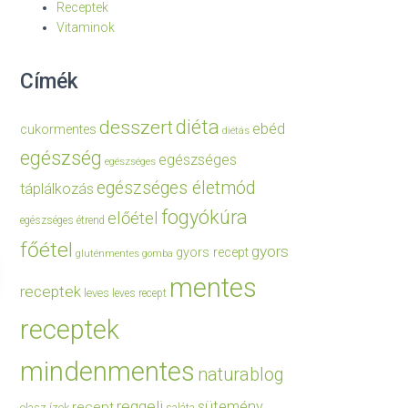
Receptek
Vitaminok
Címék
diéta
desszert
ebéd
cukormentes
diétás
egészség
egészséges
egészséges
egészséges életmód
táplálkozás
fogyókúra
előétel
egészséges étrend
főétel
gyors
gyors recept
gluténmentes
gomba
mentes
receptek
leves
leves recept
receptek
mindenmentes
naturablog
reggeli
sütemény
recept
olasz ízek