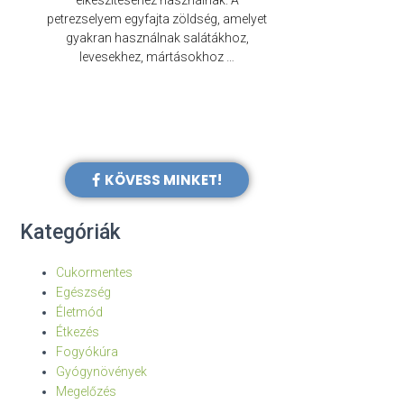
elkészítéséhez használnak. A
évezredek óta f
petrezselyem egyfajta zöldség, amelyet
legkülönb
gyakran használnak salátákhoz,
levesekhez, mártásokhoz …
KÖVESS MINKET!
Kategóriák
Cukormentes
Egészség
Életmód
Étkezés
Fogyókúra
Gyógynövények
Megelőzés