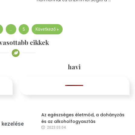
…
5
Következő »
vasottabb cikkek
havi
Az egészséges életmód, a dohányzás
és az alkoholfogyasztás
s kezelése
2023.03.04.