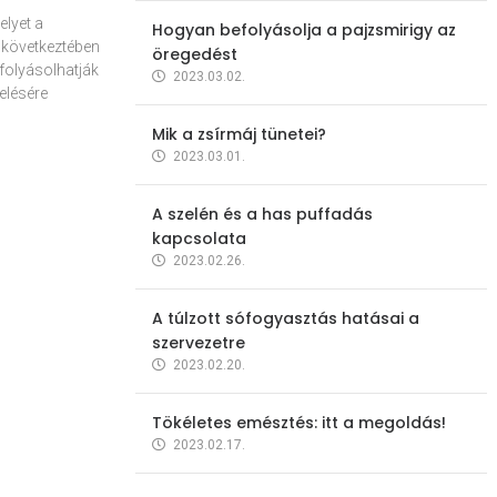
elyet a
Hogyan befolyásolja a pajzsmirigy az
 következtében
öregedést
folyásolhatják
2023.03.02.
elésére
Mik a zsírmáj tünetei?
2023.03.01.
A szelén és a has puffadás
kapcsolata
2023.02.26.
A túlzott sófogyasztás hatásai a
szervezetre
2023.02.20.
Tökéletes emésztés: itt a megoldás!
2023.02.17.