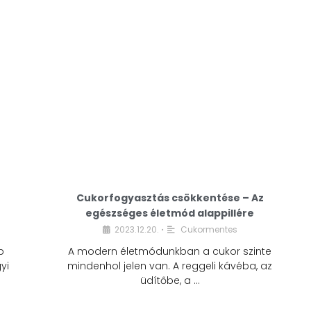
Cukorfogyasztás csökkentése – Az
egészséges életmód alappillére
Cukorfogyasztás
2023.12.20.
Cukormentes
•
csökkentése – Az
b
A modern életmódunkban a cukor szinte
egészséges életmód
yi
mindenhol jelen van. A reggeli kávéba, az
alappillére
üdítőbe, a …
2023.12.20.
Cukormentes
•