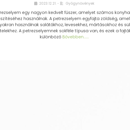
2023.12.21.
Gyógynövények
•
rezselyem egy nagyon kedvelt fűszer, amelyet számos konyhai
észítéséhez használnak. A petrezselyem egyfajta zöldség, amel
yakran használnak salátákhoz, levesekhez, mártásokhoz és sül
telekhez. A petrezselyemnek sokféle típusa van, és ezek a fajtá
különböző
Bővebben...…