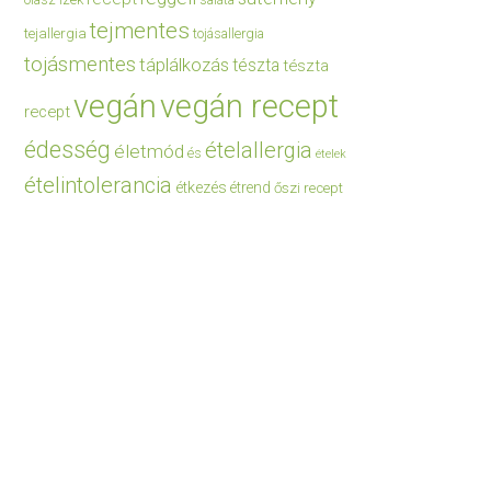
saláta
tejmentes
tejallergia
tojásallergia
tojásmentes
táplálkozás
tészta
tészta
vegán
vegán recept
recept
édesség
ételallergia
életmód
és
ételek
ételintolerancia
étkezés
étrend
őszi recept