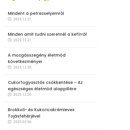
Mindent a petrezselyemről
2023.12.21.
Minden amit tudni szeretnél a kefírről
2023.12.21.
A mozgásszegény életmód
következményei
2023.12.20.
Cukorfogyasztás csökkentése – Az
egészséges életmód alappillére
2023.12.20.
Brokkoli- és Kukoricakrémleves
Tojásfehérjével
2023.03.06.