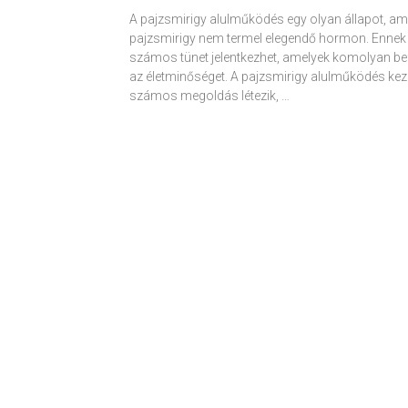
A pajzsmirigy alulműködés egy olyan állapot, am
pajzsmirigy nem termel elegendő hormon. Ennek
számos tünet jelentkezhet, amelyek komolyan be
az életminőséget. A pajzsmirigy alulműködés kez
számos megoldás létezik, …
Receptek