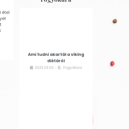
 étel
yet
t
k
Ami tudni akartál a viking
diétáról
2023.03.03.
Fogyókúra
•