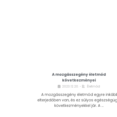
A mozgásszegény életmód
következményei
2023.12.20.
Életmód
•
A mozgásszegény életmód egyre inkáb
elterjedőben van, és ez súlyos egészségüg
következményekkel jár. A …