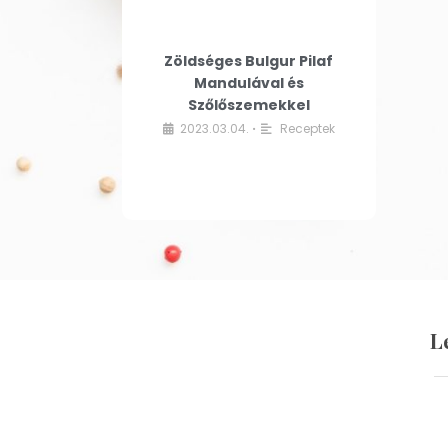
Zöldséges Bulgur Pilaf
Mandulával és
Szőlőszemekkel
2023.03.04.
Receptek
•
L