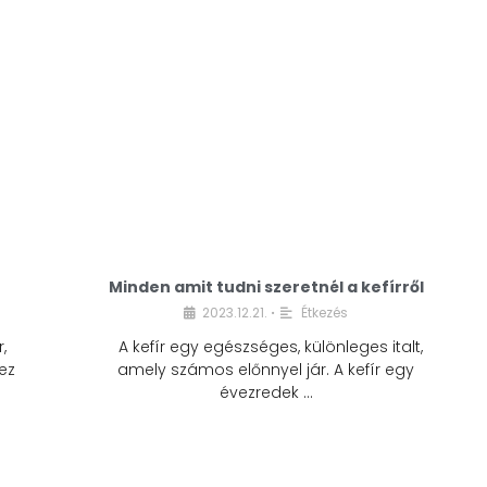
Minden amit tudni szeretnél a kefírről
2023.12.21.
Étkezés
•
,
A kefír egy egészséges, különleges italt,
ez
amely számos előnnyel jár. A kefír egy
évezredek …