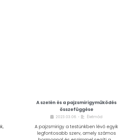
A modern életmódunkban a cukor szinte
mindenhol jelen van. A reggeli kávéba, az
üdítőbe, a desszertekbe és még sok más
élelmiszerbe is …
A szelén és a pajzsmirigyműködés
összefüggése
2023.03.06.
Életmód
•
k,
A pajzsmirigy a testünkben lévő egyik
legfontosabb szerv, amely számos
hormonnal és enzimmel segíti a …