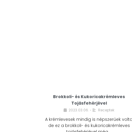
Brokkoli- és Kukoricakrémleves
Tojásfehérjével
2023.03.06.
Receptek
•
A krémlevesek mindig is népszerűek volta
de ez a brokkoli- és kukoricakrémleves
tojásfehérjével még …