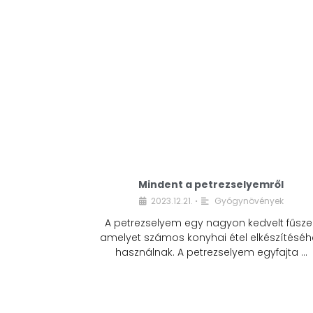
Mindent a petrezselyemről
2023.12.21.
Gyógynövények
•
A petrezselyem egy nagyon kedvelt fűszer
amelyet számos konyhai étel elkészítéséh
használnak. A petrezselyem egyfajta …