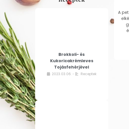
A pet
elk
g
é
Brokkoli- és
Kukoricakrémleves
Tojásfehérjével
2023.03.06.
Receptek
•