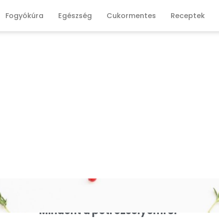
Fogyókúra
Egészség
Cukormentes
Receptek
Mindent a petrezselyemről