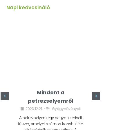
Napi kedvcsináló
Mindent a
Minde
petrezselyemről
szeret
2023.12.21.
Gyógynövények
2023.
•
A petrezselyem egy nagyon kedvelt
A kefír egy egé
fűszer, amelyet számos konyhai étel
amely számos e