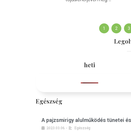
1
2
3
Legol
heti
Egészség
A pajzsmirigy alulműködés tünetei é
2023.03.06.
Egészség
•