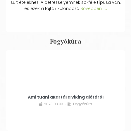
sült ételekhez. A petrezselyemnek sokféle típusa van,
és ezek a fajták különböző
Bővebben...…
Fogyókúra
Ami tudni akartál a viking diétáról
2023.03.03.
Fogyókúra
•