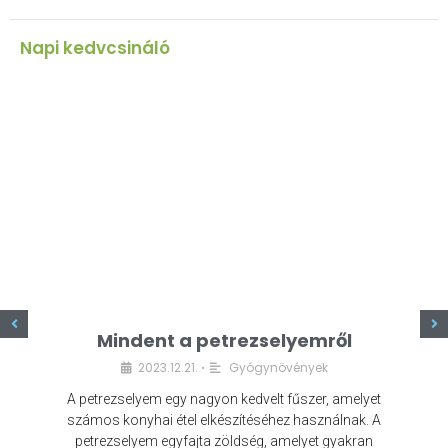
Napi kedvcsináló
z
Mindent a petrezselyemről
2023.12.21.
Gyógynövények
•
A petrezselyem egy nagyon kedvelt fűszer, amelyet
számos konyhai étel elkészítéséhez használnak. A
petrezselyem egyfajta zöldség, amelyet gyakran