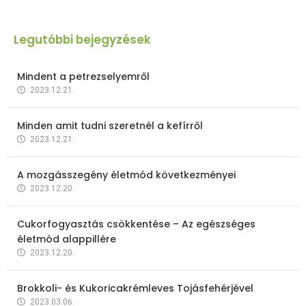
Legutóbbi bejegyzések
Mindent a petrezselyemről
2023.12.21.
Minden amit tudni szeretnél a kefírről
2023.12.21.
A mozgásszegény életmód következményei
2023.12.20.
Cukorfogyasztás csökkentése – Az egészséges
életmód alappillére
2023.12.20.
Brokkoli- és Kukoricakrémleves Tojásfehérjével
2023.03.06.