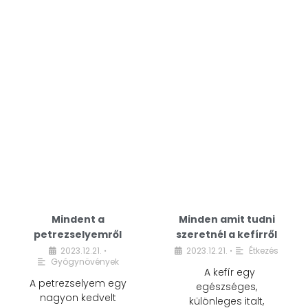
Mindent a
Minden amit tudni
petrezselyemről
szeretnél a kefírről
2023.12.21.
2023.12.21.
Étkezés
•
•
Gyógynövények
A kefír egy
A petrezselyem egy
egészséges,
nagyon kedvelt
különleges italt,