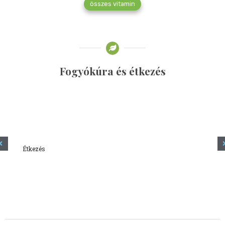
összes vitamin
Fogyókúra és étkezés
Étkezés
Minden amit tudni szeretnél a kefírről
2023.12.21.