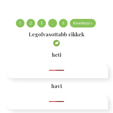
1
2
3
…
5
Következő »
Legolvasottabb cikkek
heti
havi