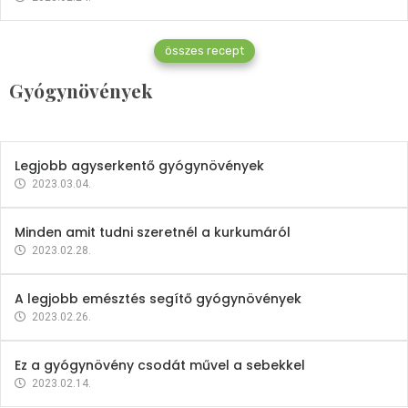
Gyógynövények
összes recept
Mindent a petrezselyemről
Gyógynövények
2023.12.21.
Legjobb agyserkentő gyógynövények
2023.03.04.
Minden amit tudni szeretnél a kurkumáról
2023.02.28.
A legjobb emésztés segítő gyógynövények
2023.02.26.
Ez a gyógynövény csodát művel a sebekkel
2023.02.14.
Vitaminok