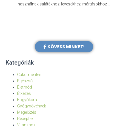
e
használnak salátákhoz, levesekhez, mártásokhoz …
KÖVESS MINKET!
Kategóriák
Cukormentes
Egészség
Életmód
Étkezés
Fogyókúra
Gyógynövények
Megelőzés
Receptek
Vitaminok