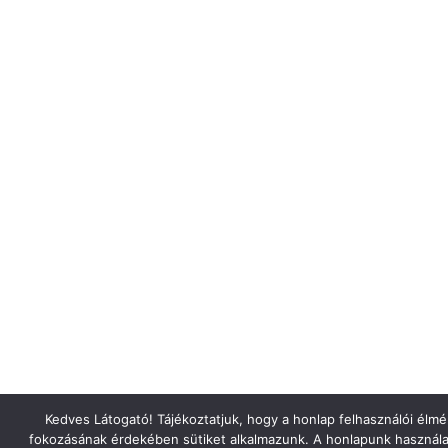
Kedves Látogató! Tájékoztatjuk, hogy a honlap felhasználói élm
fokozásának érdekében sütiket alkalmazunk. A honlapunk használa