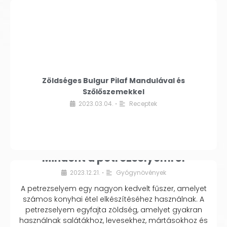
Zöldséges Bulgur Pilaf Mandulával és
Szőlőszemekkel
2023.03.04.
Receptek
•
Mindent a petrezselyemről
2023.12.21.
Gyógynövények
•
A petrezselyem egy nagyon kedvelt fűszer, amelyet
számos konyhai étel elkészítéséhez használnak. A
petrezselyem egyfajta zöldség, amelyet gyakran
használnak salátákhoz, levesekhez, mártásokhoz és