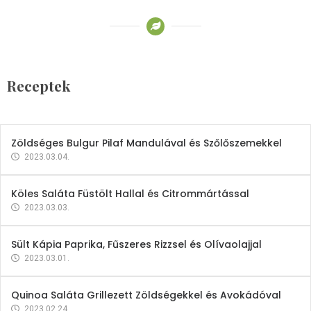
Receptek
Brokkoli- és Kukoricakrémleves
Tojásfehérjével
Receptek
2023.03.06.
Zöldséges Bulgur Pilaf Mandulával és Szőlőszemekkel
2023.03.04.
Köles Saláta Füstölt Hallal és Citrommártással
2023.03.03.
Sült Kápia Paprika, Fűszeres Rizzsel és Olívaolajjal
2023.03.01.
Quinoa Saláta Grillezett Zöldségekkel és Avokádóval
2023.02.24.