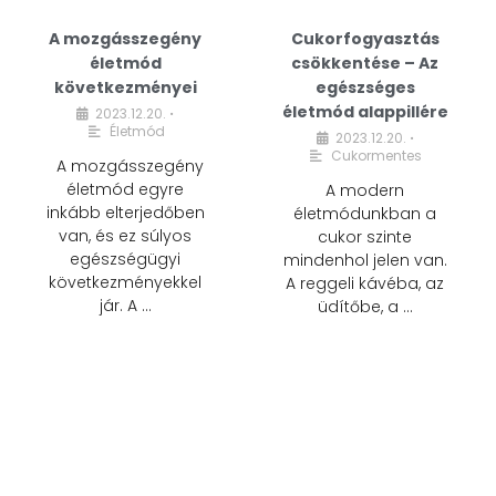
A mozgásszegény
Cukorfogyasztás
életmód
csökkentése – Az
következményei
egészséges
életmód alappillére
2023.12.20.
•
Életmód
2023.12.20.
•
Cukormentes
A mozgásszegény
életmód egyre
A modern
inkább elterjedőben
életmódunkban a
van, és ez súlyos
cukor szinte
egészségügyi
mindenhol jelen van.
következményekkel
A reggeli kávéba, az
jár. A …
üdítőbe, a …