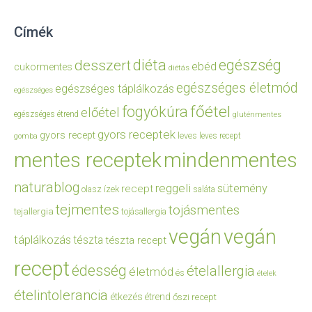
Címék
diéta
egészség
desszert
ebéd
cukormentes
diétás
egészséges életmód
egészséges táplálkozás
egészséges
főétel
fogyókúra
előétel
egészséges étrend
gluténmentes
gyors receptek
gyors recept
leves
leves recept
gomba
mentes receptek
mindenmentes
naturablog
reggeli
sütemény
recept
olasz ízek
saláta
tejmentes
tojásmentes
tejallergia
tojásallergia
vegán
vegán
táplálkozás
tészta
tészta recept
recept
édesség
ételallergia
életmód
és
ételek
ételintolerancia
étkezés
étrend
őszi recept