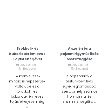
Brokkoli- és
A szelén és a
Kukoricakrémleves
pajzsmirigyműködés
Tojásfehérjével
összefüggése
2023.03.06.
2023.03.06.
•
•
Receptek
Életmód
A krémlevesek
A pajzsmirigy a
mindig is népszerűek
testünkben lévő
voltak, de ez a
egyik legfontosabb
brokkoli- és
szerv, amely számos
kukoricakrémleves
hormonnal és
tojásfehérjével még
enzimmel segíti a …
…