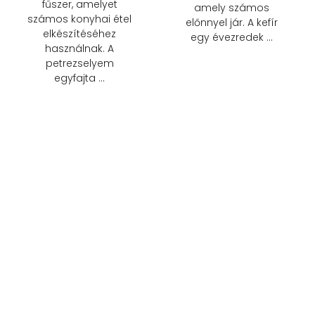
fűszer, amelyet
amely számos
számos konyhai étel
előnnyel jár. A kefír
elkészítéséhez
egy évezredek …
használnak. A
petrezselyem
egyfajta …