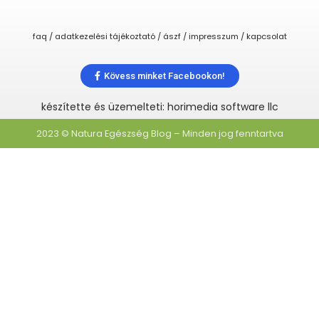
faq / adatkezelési tájékoztató / ászf / impresszum / kapcsolat
Kövess minket Facebookon!
készítette és üzemelteti: horimedia software llc
2023 © Natura Egészség Blog – Minden jog fenntartva