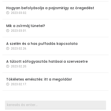
Hogyan befolyásolja a pajzsmirigy az öregedést
2023.03.02.
Mik a zsírmáj tünetei?
2023.03.01.
A szelén és a has puffadás kapcsolata
2023.02.26.
A túlzott sófogyasztás hatásai a szervezetre
2023.02.20.
Tökéletes emésztés: itt a megoldás!
2023.02.17.