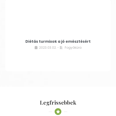
Diétás turmixok a jó emésztésért
2023.03.02.
Fogyókúra
•
Legfrissebbek