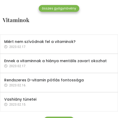
összes gyógynövény
Mindent a B-12 vitaminról
Vitaminok
2023.02.27.
Miért nem szívódnak fel a vitaminok?
2023.02.17.
Ennek a vitaminnak a hiánya mentális zavart okozhat
2023.02.17.
Rendszeres D-vitamin pótlás fontossága
2023.02.16.
Vashiány tünetei
2023.02.15.