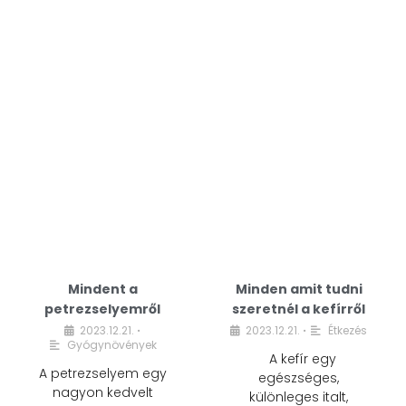
Mindent a
Minden amit tudni
petrezselyemről
szeretnél a kefírről
2023.12.21.
2023.12.21.
Étkezés
•
•
Gyógynövények
A kefír egy
A petrezselyem egy
egészséges,
nagyon kedvelt
különleges italt,