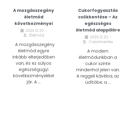
A mozgásszegény
Cukorfogyasztás
életmód
csökkentése – Az
következményei
egészséges
életmód alappillére
2023.12.20.
•
Életmód
2023.12.20.
•
Cukormentes
A mozgásszegény
életmód egyre
A modern
inkább elterjedőben
életmódunkban a
van, és ez súlyos
cukor szinte
egészségügyi
mindenhol jelen van.
következményekkel
A reggeli kávéba, az
jár. A …
üdítőbe, a …