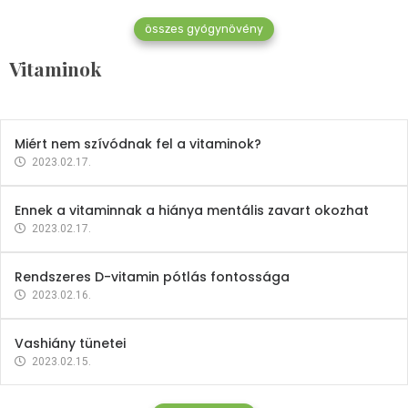
összes gyógynövény
Mindent a B-12 vitaminról
Vitaminok
2023.02.27.
Miért nem szívódnak fel a vitaminok?
2023.02.17.
Ennek a vitaminnak a hiánya mentális zavart okozhat
2023.02.17.
Rendszeres D-vitamin pótlás fontossága
2023.02.16.
Vashiány tünetei
2023.02.15.