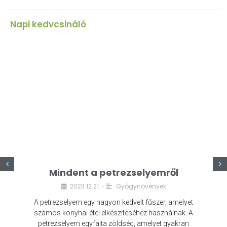
Napi kedvcsináló
z
Mindent a petrezselyemről
2023.12.21.
Gyógynövények
•
A petrezselyem egy nagyon kedvelt fűszer, amelyet
számos konyhai étel elkészítéséhez használnak. A
petrezselyem egyfajta zöldség, amelyet gyakran