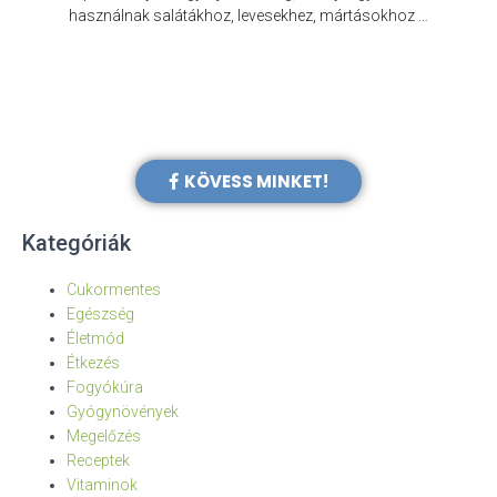
e
használnak salátákhoz, levesekhez, mártásokhoz …
KÖVESS MINKET!
Kategóriák
Cukormentes
Egészség
Életmód
Étkezés
Fogyókúra
Gyógynövények
Megelőzés
Receptek
Vitaminok