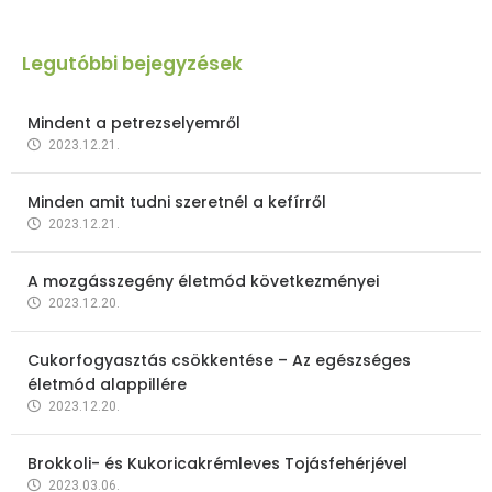
Legutóbbi bejegyzések
Mindent a petrezselyemről
2023.12.21.
Minden amit tudni szeretnél a kefírről
2023.12.21.
A mozgásszegény életmód következményei
2023.12.20.
Cukorfogyasztás csökkentése – Az egészséges
életmód alappillére
2023.12.20.
Brokkoli- és Kukoricakrémleves Tojásfehérjével
2023.03.06.