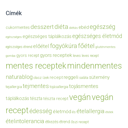
Címék
diéta
egészség
desszert
ebéd
cukormentes
diétás
egészséges életmód
egészséges táplálkozás
egészséges
főétel
fogyókúra
előétel
egészséges étrend
gluténmentes
gyors receptek
gyors recept
leves
leves recept
gomba
mentes receptek
mindenmentes
naturablog
reggeli
sütemény
recept
olasz ízek
saláta
tejmentes
tojásmentes
tejallergia
tojásallergia
vegán
vegán
táplálkozás
tészta
tészta recept
recept
édesség
ételallergia
életmód
és
ételek
ételintolerancia
étkezés
étrend
őszi recept