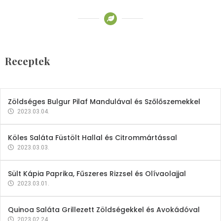
Receptek
Brokkoli- és Kukoricakrémleves
Tojásfehérjével
Receptek
2023.03.06.
Zöldséges Bulgur Pilaf Mandulával és Szőlőszemekkel
2023.03.04.
Köles Saláta Füstölt Hallal és Citrommártással
2023.03.03.
Sült Kápia Paprika, Fűszeres Rizzsel és Olívaolajjal
2023.03.01.
Quinoa Saláta Grillezett Zöldségekkel és Avokádóval
2023.02.24.