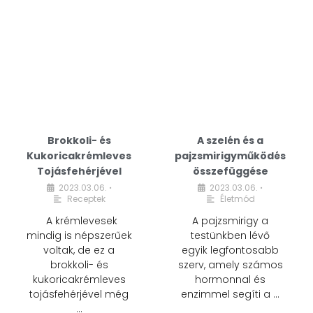
Brokkoli- és
A szelén és a
Kukoricakrémleves
pajzsmirigyműködés
Tojásfehérjével
összefüggése
2023.03.06.
2023.03.06.
•
•
Receptek
Életmód
A krémlevesek
A pajzsmirigy a
mindig is népszerűek
testünkben lévő
voltak, de ez a
egyik legfontosabb
brokkoli- és
szerv, amely számos
kukoricakrémleves
hormonnal és
tojásfehérjével még
enzimmel segíti a …
…