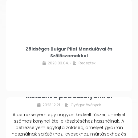
Zöldséges Bulgur Pilaf Mandulával és
Szőlőszemekkel
2023.03.04.
Receptek
•
Mindent a petrezselyemről
2023.12.21.
Gyógynövények
•
A petrezselyem egy nagyon kedvelt fűszer, amelyet
számos konyhai étel elkészítéséhez használnak. A
petrezselyem egyfajta zöldség, amelyet gyakran
használnak salátákhoz, levesekhez, mártásokhoz és