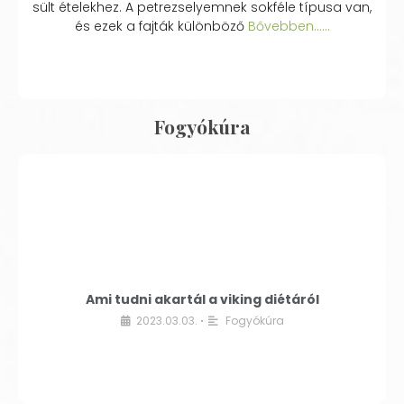
sült ételekhez. A petrezselyemnek sokféle típusa van,
és ezek a fajták különböző
Bővebben...…
Fogyókúra
Ami tudni akartál a viking diétáról
2023.03.03.
Fogyókúra
•