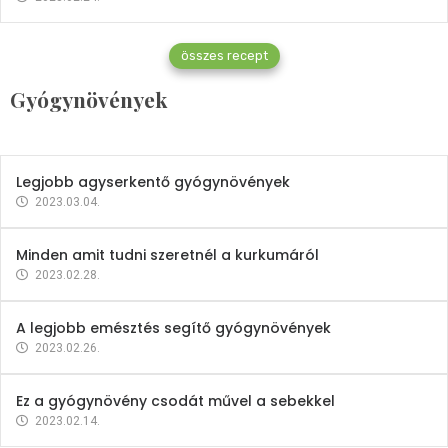
Gyógynövények
összes recept
Mindent a petrezselyemről
Gyógynövények
2023.12.21.
Legjobb agyserkentő gyógynövények
2023.03.04.
Minden amit tudni szeretnél a kurkumáról
2023.02.28.
A legjobb emésztés segítő gyógynövények
2023.02.26.
Ez a gyógynövény csodát művel a sebekkel
2023.02.14.
Vitaminok