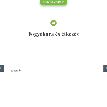
összes vitamin
Fogyókúra és étkezés
Étkezés
Minden amit tudni szeretnél a kefírről
2023.12.21.