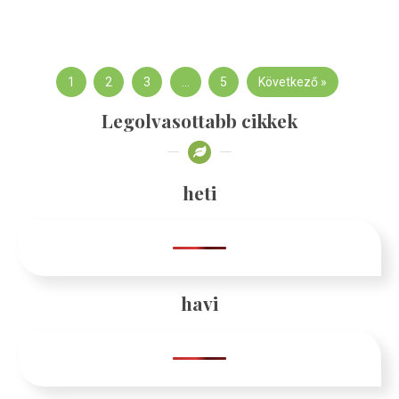
1
2
3
…
5
Következő »
Legolvasottabb cikkek
heti
havi