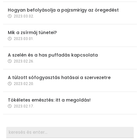
Hogyan befolyásolja a pajzsmirigy az öregedést
2023.03.02.
Mik a zsírmáj tünetei?
2023.03.01.
A szelén és a has puffadás kapcsolata
2023.02.26.
A túlzott sófogyasztás hatásai a szervezetre
2023.02.20.
Tökéletes emésztés: itt a megoldás!
2023.02.17.