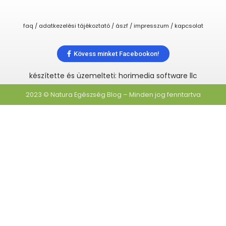
faq / adatkezelési tájékoztató / ászf / impresszum / kapcsolat
Kövess minket Facebookon!
készítette és üzemelteti: horimedia software llc
2023 © Natura Egészség Blog – Minden jog fenntartva