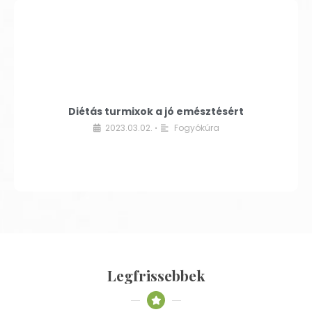
Diétás turmixok a jó emésztésért
2023.03.02.
Fogyókúra
•
Legfrissebbek