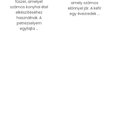
fűszer, amelyet
amely számos
számos konyhai étel
előnnyel jár. A kefír
elkészítéséhez
egy évezredek …
használnak. A
petrezselyem
egyfajta …