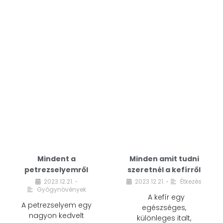
Mindent a
Minden amit tudni
petrezselyemről
szeretnél a kefírről
2023.12.21.
2023.12.21.
Étkezés
•
•
Gyógynövények
A kefír egy
A petrezselyem egy
egészséges,
nagyon kedvelt
különleges italt,