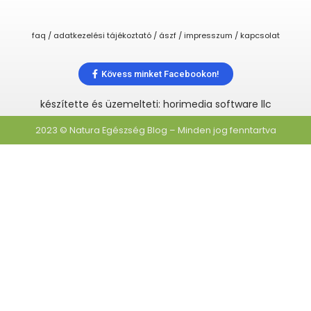
faq / adatkezelési tájékoztató / ászf / impresszum / kapcsolat
Kövess minket Facebookon!
készítette és üzemelteti: horimedia software llc
2023 © Natura Egészség Blog – Minden jog fenntartva