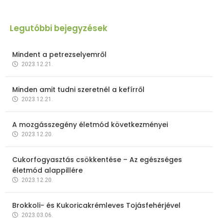
Legutóbbi bejegyzések
Mindent a petrezselyemről
2023.12.21.
Minden amit tudni szeretnél a kefírről
2023.12.21.
A mozgásszegény életmód következményei
2023.12.20.
Cukorfogyasztás csökkentése – Az egészséges
életmód alappillére
2023.12.20.
Brokkoli- és Kukoricakrémleves Tojásfehérjével
2023.03.06.