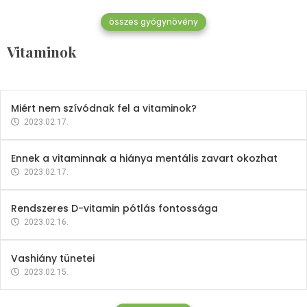
összes gyógynövény
Mindent a B-12 vitaminról
Vitaminok
2023.02.27.
Miért nem szívódnak fel a vitaminok?
2023.02.17.
Ennek a vitaminnak a hiánya mentális zavart okozhat
2023.02.17.
Rendszeres D-vitamin pótlás fontossága
2023.02.16.
Vashiány tünetei
2023.02.15.