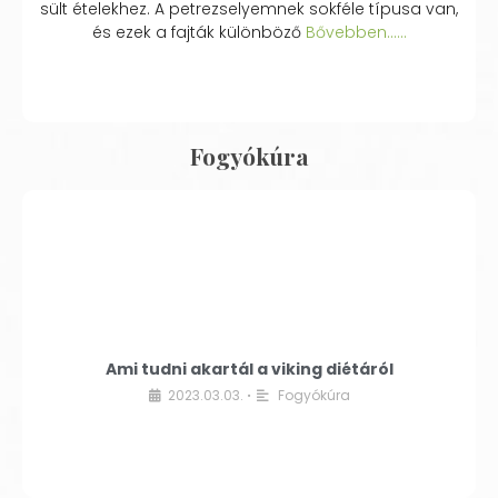
sült ételekhez. A petrezselyemnek sokféle típusa van,
és ezek a fajták különböző
Bővebben...…
Fogyókúra
Ami tudni akartál a viking diétáról
2023.03.03.
Fogyókúra
•