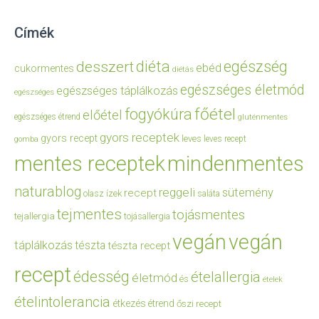
Címék
diéta
egészség
desszert
ebéd
cukormentes
diétás
egészséges életmód
egészséges táplálkozás
egészséges
főétel
fogyókúra
előétel
egészséges étrend
gluténmentes
gyors receptek
gyors recept
leves
leves recept
gomba
mentes receptek
mindenmentes
naturablog
reggeli
sütemény
recept
olasz ízek
saláta
tejmentes
tojásmentes
tejallergia
tojásallergia
vegán
vegán
táplálkozás
tészta
tészta recept
recept
édesség
ételallergia
életmód
és
ételek
ételintolerancia
étkezés
étrend
őszi recept