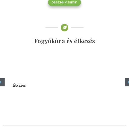
összes vitamin
Fogyókúra és étkezés
Étkezés
Minden amit tudni szeretnél a kefírről
2023.12.21.