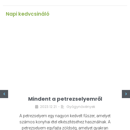
Napi kedvcsináló
z
Mindent a petrezselyemről
2023.12.21.
Gyógynövények
•
A petrezselyem egy nagyon kedvelt fűszer, amelyet
számos konyhai étel elkészítéséhez használnak. A
petrezselyem egyfajta zöldség, amelyet gyakran