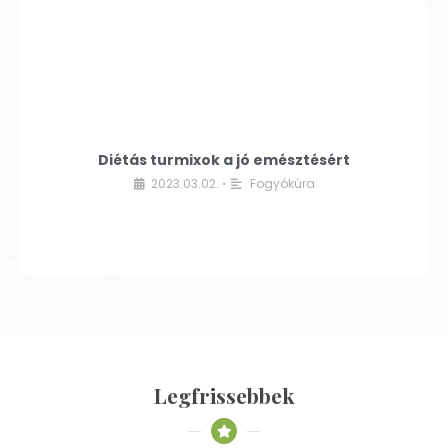
Diétás turmixok a jó emésztésért
2023.03.02.
Fogyókúra
•
Legfrissebbek