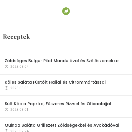
Receptek
Brokkoli- és Kukoricakrémleves
Tojásfehérjével
Receptek
2023.03.06.
Zöldséges Bulgur Pilaf Mandulával és Szőlőszemekkel
2023.03.04.
Köles Saláta Füstölt Hallal és Citrommártással
2023.03.03.
Sült Kápia Paprika, Fűszeres Rizzsel és Olívaolajjal
2023.03.01.
Quinoa Saláta Grillezett Zöldségekkel és Avokádóval
2023.02.24.