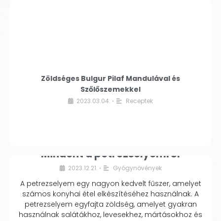
Zöldséges Bulgur Pilaf Mandulával és
Szőlőszemekkel
2023.03.04.
Receptek
•
Mindent a petrezselyemről
2023.12.21.
Gyógynövények
•
A petrezselyem egy nagyon kedvelt fűszer, amelyet
számos konyhai étel elkészítéséhez használnak. A
petrezselyem egyfajta zöldség, amelyet gyakran
használnak salátákhoz, levesekhez, mártásokhoz és