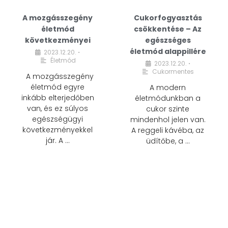
A mozgásszegény
Cukorfogyasztás
életmód
csökkentése – Az
következményei
egészséges
életmód alappillére
2023.12.20.
•
Életmód
2023.12.20.
•
Cukormentes
A mozgásszegény
életmód egyre
A modern
inkább elterjedőben
életmódunkban a
van, és ez súlyos
cukor szinte
egészségügyi
mindenhol jelen van.
következményekkel
A reggeli kávéba, az
jár. A …
üdítőbe, a …