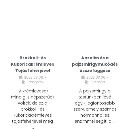
Brokkoli- és
A szelén és a
Kukoricakrémleves
pajzsmirigyműködés
Tojásfehérjével
összefüggése
2023.03.06.
2023.03.06.
•
•
Receptek
Életmód
A krémlevesek
A pajzsmirigy a
mindig is népszerűek
testünkben lévő
voltak, de ez a
egyik legfontosabb
brokkoli- és
szerv, amely számos
kukoricakrémleves
hormonnal és
tojásfehérjével még
enzimmel segíti a …
…