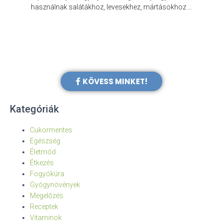
e
használnak salátákhoz, levesekhez, mártásokhoz …
KÖVESS MINKET!
Kategóriák
Cukormentes
Egészség
Életmód
Étkezés
Fogyókúra
Gyógynövények
Megelőzés
Receptek
Vitaminok