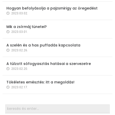
Hogyan befolyásolja a pajzsmirigy az öregedést
2023.03.02.
Mik a zsírmáj tünetei?
2023.03.01.
A szelén és a has puffadás kapcsolata
2023.02.26.
A túlzott sófogyasztás hatásai a szervezetre
2023.02.20.
Tökéletes emésztés: itt a megoldás!
2023.02.17.