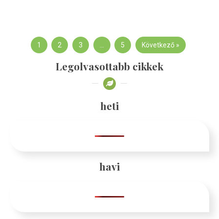
1
2
3
…
5
Következő »
Legolvasottabb cikkek
heti
havi