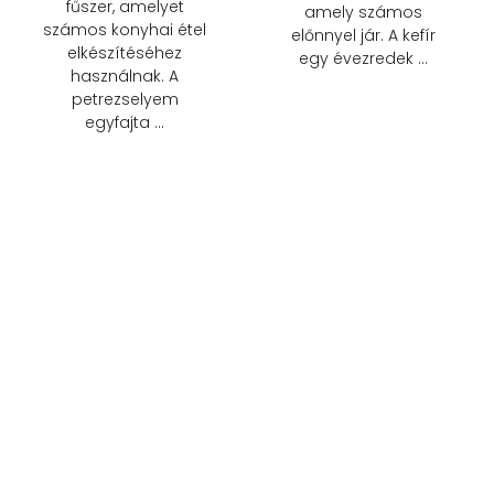
fűszer, amelyet
amely számos
számos konyhai étel
előnnyel jár. A kefír
elkészítéséhez
egy évezredek …
használnak. A
petrezselyem
egyfajta …