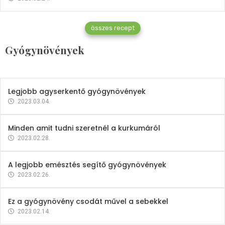
Gyógynövények
összes recept
Mindent a petrezselyemről
Gyógynövények
2023.12.21.
Legjobb agyserkentő gyógynövények
2023.03.04.
Minden amit tudni szeretnél a kurkumáról
2023.02.28.
A legjobb emésztés segítő gyógynövények
2023.02.26.
Ez a gyógynövény csodát művel a sebekkel
2023.02.14.
Vitaminok