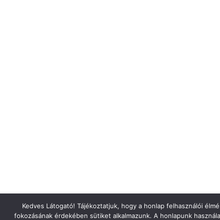
Kedves Látogató! Tájékoztatjuk, hogy a honlap felhasználói élm
fokozásának érdekében sütiket alkalmazunk. A honlapunk használa