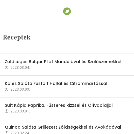
Receptek
Brokkoli- és Kukoricakrémleves
Tojásfehérjével
Receptek
2023.03.06.
Zöldséges Bulgur Pilaf Mandulával és Szőlőszemekkel
2023.03.04.
Köles Saláta Füstölt Hallal és Citrommártással
2023.03.03.
Sült Kápia Paprika, Fűszeres Rizzsel és Olívaolajjal
2023.03.01.
Quinoa Saláta Grillezett Zöldségekkel és Avokádóval
2023.02.24.