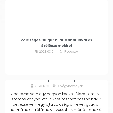
Zöldséges Bulgur Pilaf Mandulával és
Szőlőszemekkel
2023.03.04.
Receptek
•
Mindent a petrezselyemről
2023.12.21.
Gyógynövények
•
A petrezselyem egy nagyon kedvelt fűszer, amelyet
számos konyhai étel elkészítéséhez használnak. A
petrezselyem egyfajta zöldség, amelyet gyakran
használnak salátákhoz, levesekhez, mártásokhoz és