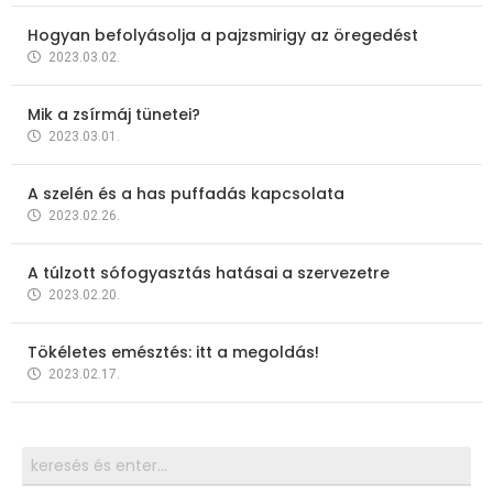
Hogyan befolyásolja a pajzsmirigy az öregedést
2023.03.02.
Mik a zsírmáj tünetei?
2023.03.01.
A szelén és a has puffadás kapcsolata
2023.02.26.
A túlzott sófogyasztás hatásai a szervezetre
2023.02.20.
Tökéletes emésztés: itt a megoldás!
2023.02.17.