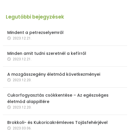
Legutóbbi bejegyzések
Mindent a petrezselyemről
2023.12.21.
Minden amit tudni szeretnél a kefírről
2023.12.21.
A mozgásszegény életmód következményei
2023.12.20.
Cukorfogyasztás csökkentése – Az egészséges
életmód alappillére
2023.12.20.
Brokkoli- és Kukoricakrémleves Tojásfehérjével
2023.03.06.