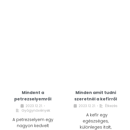
Mindent a
Minden amit tudni
petrezselyemről
szeretnél a kefírről
2023.12.21.
2023.12.21.
Étkezés
•
•
Gyógynövények
A kefír egy
A petrezselyem egy
egészséges,
nagyon kedvelt
különleges italt,