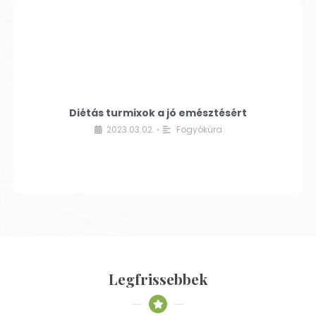
Diétás turmixok a jó emésztésért
2023.03.02.
Fogyókúra
•
Legfrissebbek