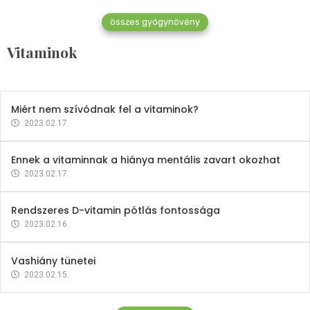
összes gyógynövény
Mindent a B-12 vitaminról
Vitaminok
2023.02.27.
Miért nem szívódnak fel a vitaminok?
2023.02.17.
Ennek a vitaminnak a hiánya mentális zavart okozhat
2023.02.17.
Rendszeres D-vitamin pótlás fontossága
2023.02.16.
Vashiány tünetei
2023.02.15.