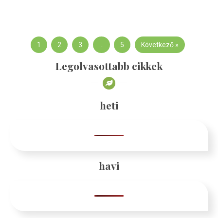
1
2
3
…
5
Következő »
Legolvasottabb cikkek
heti
havi