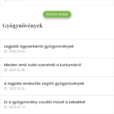
Gyógynövények
összes recept
Mindent a petrezselyemről
Gyógynövények
2023.12.21.
Legjobb agyserkentő gyógynövények
2023.03.04.
Minden amit tudni szeretnél a kurkumáról
2023.02.28.
A legjobb emésztés segítő gyógynövények
2023.02.26.
Ez a gyógynövény csodát művel a sebekkel
2023.02.14.
Vitaminok