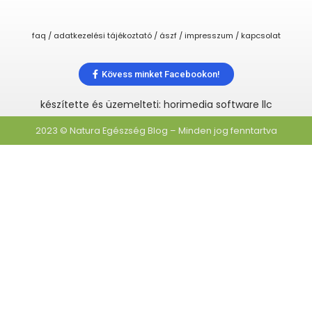
faq / adatkezelési tájékoztató / ászf / impresszum / kapcsolat
Kövess minket Facebookon!
készítette és üzemelteti: horimedia software llc
2023 © Natura Egészség Blog – Minden jog fenntartva