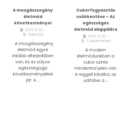
A mozgásszegény
Cukorfogyasztás
életmód
csökkentése – Az
következményei
egészséges
életmód alappillére
2023.12.20.
•
Életmód
2023.12.20.
•
Cukormentes
A mozgásszegény
életmód egyre
A modern
inkább elterjedőben
életmódunkban a
van, és ez súlyos
cukor szinte
egészségügyi
mindenhol jelen van.
következményekkel
A reggeli kávéba, az
jár. A …
üdítőbe, a …