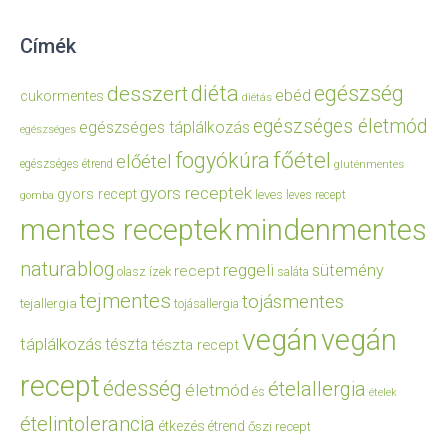
Címék
diéta
egészség
desszert
ebéd
cukormentes
diétás
egészséges életmód
egészséges táplálkozás
egészséges
főétel
fogyókúra
előétel
egészséges étrend
gluténmentes
gyors receptek
gyors recept
leves
leves recept
gomba
mentes receptek
mindenmentes
naturablog
reggeli
sütemény
recept
olasz ízek
saláta
tejmentes
tojásmentes
tejallergia
tojásallergia
vegán
vegán
táplálkozás
tészta
tészta recept
recept
édesség
ételallergia
életmód
és
ételek
ételintolerancia
étkezés
étrend
őszi recept