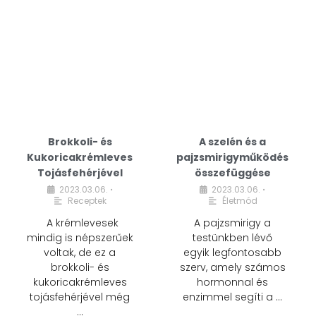
Brokkoli- és
A szelén és a
Kukoricakrémleves
pajzsmirigyműködés
Tojásfehérjével
összefüggése
2023.03.06.
2023.03.06.
•
•
Receptek
Életmód
A krémlevesek
A pajzsmirigy a
mindig is népszerűek
testünkben lévő
voltak, de ez a
egyik legfontosabb
brokkoli- és
szerv, amely számos
kukoricakrémleves
hormonnal és
tojásfehérjével még
enzimmel segíti a …
…