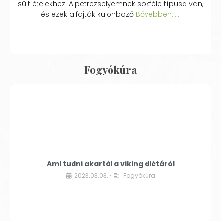
sült ételekhez. A petrezselyemnek sokféle típusa van,
és ezek a fajták különböző
Bővebben...…
Fogyókúra
Ami tudni akartál a viking diétáról
2023.03.03.
Fogyókúra
•