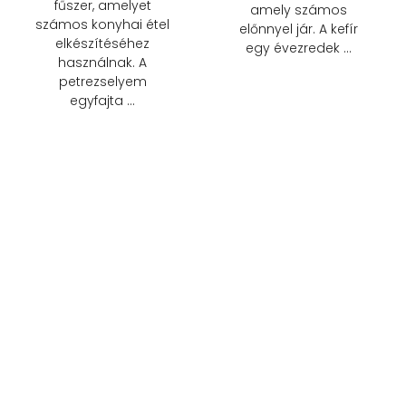
fűszer, amelyet
amely számos
számos konyhai étel
előnnyel jár. A kefír
elkészítéséhez
egy évezredek …
használnak. A
petrezselyem
egyfajta …