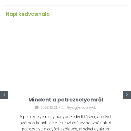
Napi kedvcsináló
z
Mindent a petrezselyemről
2023.12.21.
Gyógynövények
•
A petrezselyem egy nagyon kedvelt fűszer, amelyet
számos konyhai étel elkészítéséhez használnak. A
petrezselyem egyfajta zöldség, amelyet gyakran