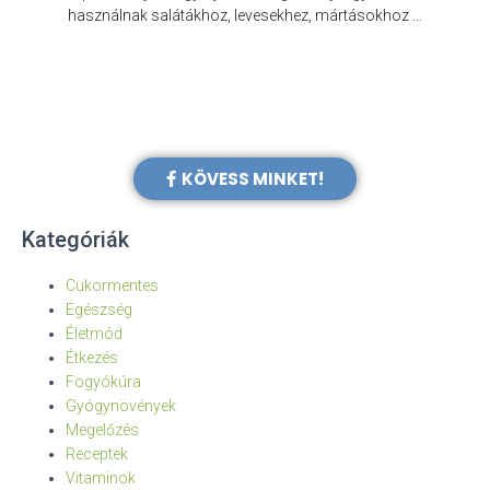
e
használnak salátákhoz, levesekhez, mártásokhoz …
KÖVESS MINKET!
Kategóriák
Cukormentes
Egészség
Életmód
Étkezés
Fogyókúra
Gyógynövények
Megelőzés
Receptek
Vitaminok