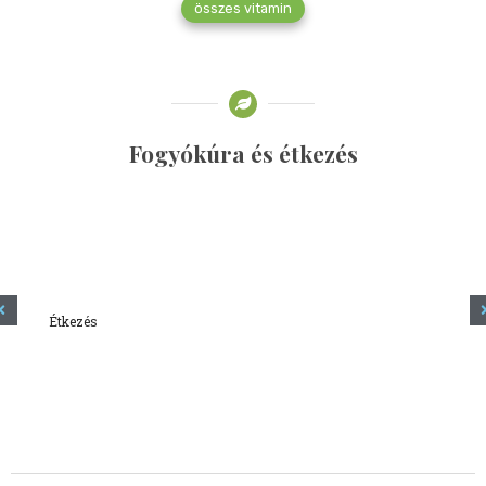
összes vitamin
Fogyókúra és étkezés
Étkezés
Minden amit tudni szeretnél a kefírről
2023.12.21.