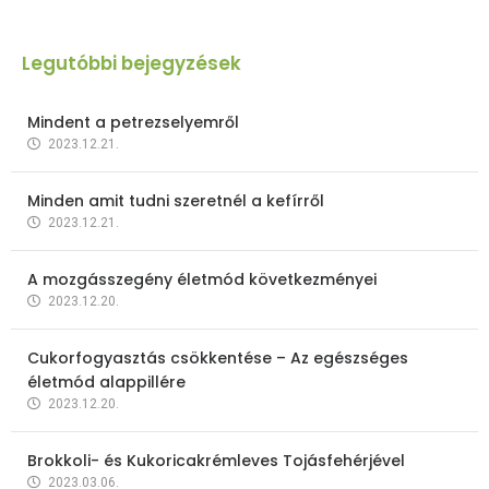
Legutóbbi bejegyzések
Mindent a petrezselyemről
2023.12.21.
Minden amit tudni szeretnél a kefírről
2023.12.21.
A mozgásszegény életmód következményei
2023.12.20.
Cukorfogyasztás csökkentése – Az egészséges
életmód alappillére
2023.12.20.
Brokkoli- és Kukoricakrémleves Tojásfehérjével
2023.03.06.