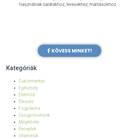
e
használnak salátákhoz, levesekhez, mártásokhoz …
KÖVESS MINKET!
Kategóriák
Cukormentes
Egészség
Életmód
Étkezés
Fogyókúra
Gyógynövények
Megelőzés
Receptek
Vitaminok