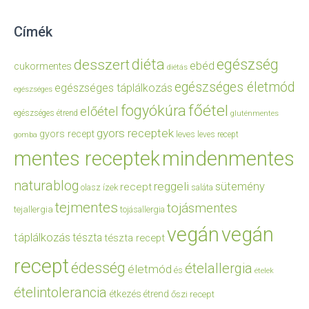
Címék
diéta
egészség
desszert
ebéd
cukormentes
diétás
egészséges életmód
egészséges táplálkozás
egészséges
főétel
fogyókúra
előétel
egészséges étrend
gluténmentes
gyors receptek
gyors recept
leves
leves recept
gomba
mentes receptek
mindenmentes
naturablog
reggeli
sütemény
recept
olasz ízek
saláta
tejmentes
tojásmentes
tejallergia
tojásallergia
vegán
vegán
táplálkozás
tészta
tészta recept
recept
édesség
ételallergia
életmód
és
ételek
ételintolerancia
étkezés
étrend
őszi recept