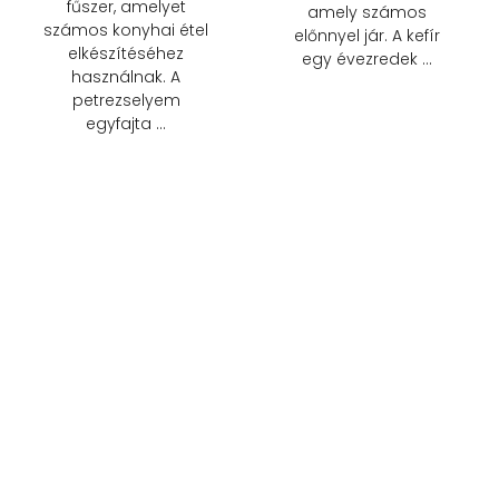
fűszer, amelyet
amely számos
számos konyhai étel
előnnyel jár. A kefír
elkészítéséhez
egy évezredek …
használnak. A
petrezselyem
egyfajta …