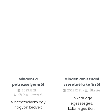
Mindent a
Minden amit tudni
petrezselyemről
szeretnél a kefírről
2023.12.21.
2023.12.21.
Étkezés
•
•
Gyógynövények
A kefír egy
A petrezselyem egy
egészséges,
nagyon kedvelt
különleges italt,