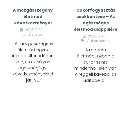
A mozgásszegény
Cukorfogyasztás
életmód
csökkentése – Az
következményei
egészséges
életmód alappillére
2023.12.20.
•
Életmód
2023.12.20.
•
Cukormentes
A mozgásszegény
életmód egyre
A modern
inkább elterjedőben
életmódunkban a
van, és ez súlyos
cukor szinte
egészségügyi
mindenhol jelen van.
következményekkel
A reggeli kávéba, az
jár. A …
üdítőbe, a …