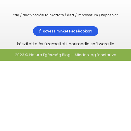
faq / adatkezelési tájékoztató / ászf / impresszum / kapcsolat
Kövess minket Facebookon!
készítette és üzemelteti: horimedia software llc
2023 © Natura Egészség Blog – Minden jog fenntartva