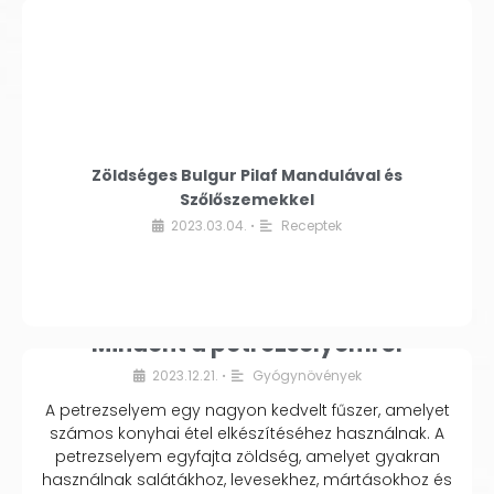
Zöldséges Bulgur Pilaf Mandulával és
Szőlőszemekkel
2023.03.04.
Receptek
•
Mindent a petrezselyemről
2023.12.21.
Gyógynövények
•
A petrezselyem egy nagyon kedvelt fűszer, amelyet
számos konyhai étel elkészítéséhez használnak. A
petrezselyem egyfajta zöldség, amelyet gyakran
használnak salátákhoz, levesekhez, mártásokhoz és