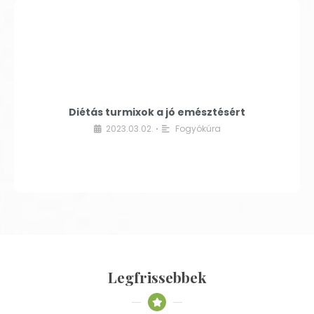
Diétás turmixok a jó emésztésért
2023.03.02.
Fogyókúra
•
Legfrissebbek