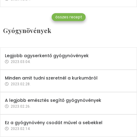
Gyógynövények
összes recept
Mindent a petrezselyemről
Gyógynövények
2023.12.21.
Legjobb agyserkentő gyógynövények
2023.03.04.
Minden amit tudni szeretnél a kurkumáról
2023.02.28.
A legjobb emésztés segítő gyógynövények
2023.02.26.
Ez a gyógynövény csodát művel a sebekkel
2023.02.14.
Vitaminok