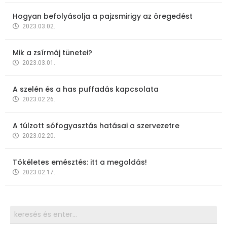
Hogyan befolyásolja a pajzsmirigy az öregedést
2023.03.02.
Mik a zsírmáj tünetei?
2023.03.01.
A szelén és a has puffadás kapcsolata
2023.02.26.
A túlzott sófogyasztás hatásai a szervezetre
2023.02.20.
Tökéletes emésztés: itt a megoldás!
2023.02.17.