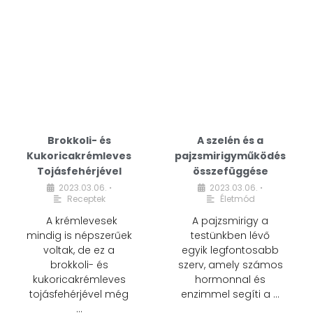
Brokkoli- és
A szelén és a
Kukoricakrémleves
pajzsmirigyműködés
Tojásfehérjével
összefüggése
2023.03.06.
2023.03.06.
•
•
Receptek
Életmód
A krémlevesek
A pajzsmirigy a
mindig is népszerűek
testünkben lévő
voltak, de ez a
egyik legfontosabb
brokkoli- és
szerv, amely számos
kukoricakrémleves
hormonnal és
tojásfehérjével még
enzimmel segíti a …
…