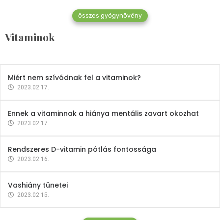
összes gyógynövény
Mindent a B-12 vitaminról
Vitaminok
2023.02.27.
Miért nem szívódnak fel a vitaminok?
2023.02.17.
Ennek a vitaminnak a hiánya mentális zavart okozhat
2023.02.17.
Rendszeres D-vitamin pótlás fontossága
2023.02.16.
Vashiány tünetei
2023.02.15.