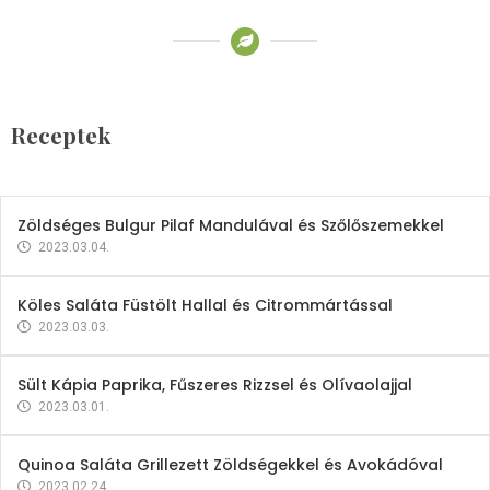
Receptek
Brokkoli- és Kukoricakrémleves
Tojásfehérjével
Receptek
2023.03.06.
Zöldséges Bulgur Pilaf Mandulával és Szőlőszemekkel
2023.03.04.
Köles Saláta Füstölt Hallal és Citrommártással
2023.03.03.
Sült Kápia Paprika, Fűszeres Rizzsel és Olívaolajjal
2023.03.01.
Quinoa Saláta Grillezett Zöldségekkel és Avokádóval
2023.02.24.