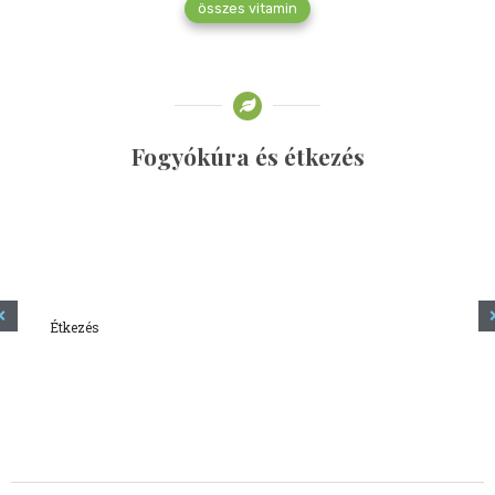
összes vitamin
Fogyókúra és étkezés
Étkezés
Minden amit tudni szeretnél a kefírről
2023.12.21.