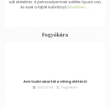
sült ételekhez. A petrezselyemnek sokféle típusa van,
és ezek a fajták különböző
Bővebben...…
Fogyókúra
Ami tudni akartál a viking diétáról
2023.03.03.
Fogyókúra
•