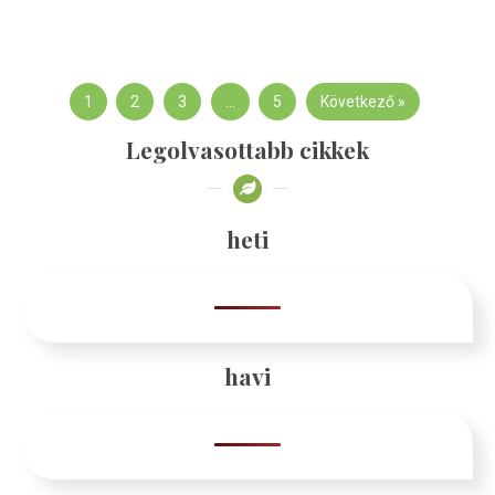
1
2
3
…
5
Következő »
Legolvasottabb cikkek
heti
havi