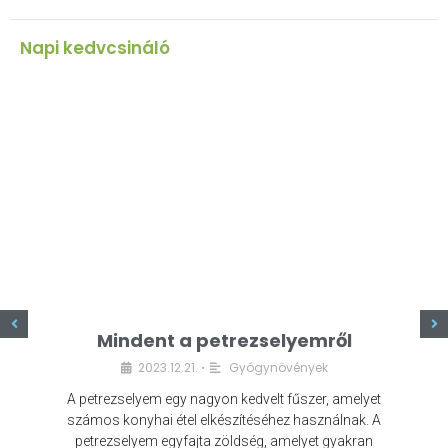
Napi kedvcsináló
z
Mindent a petrezselyemről
2023.12.21.
Gyógynövények
•
A petrezselyem egy nagyon kedvelt fűszer, amelyet
számos konyhai étel elkészítéséhez használnak. A
petrezselyem egyfajta zöldség, amelyet gyakran