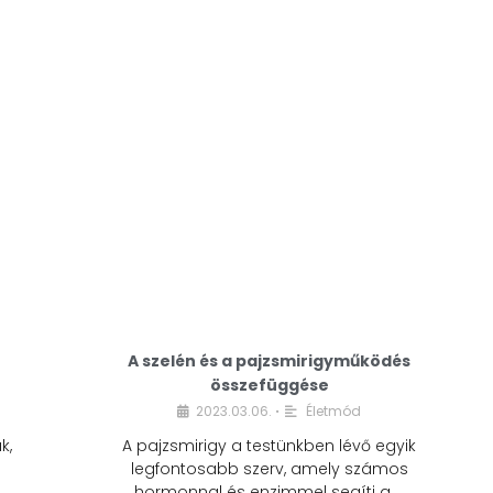
A modern életmódunkban a cukor szinte
mindenhol jelen van. A reggeli kávéba, az
üdítőbe, a desszertekbe és még sok más
élelmiszerbe is …
A szelén és a pajzsmirigyműködés
összefüggése
2023.03.06.
Életmód
•
k,
A pajzsmirigy a testünkben lévő egyik
legfontosabb szerv, amely számos
hormonnal és enzimmel segíti a …