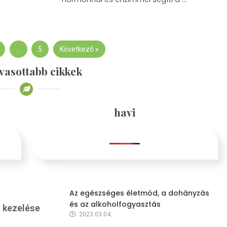
…
5
Következő »
vasottabb cikkek
havi
Az egészséges életmód, a dohányzás
és az alkoholfogyasztás
s kezelése
2023.03.04.