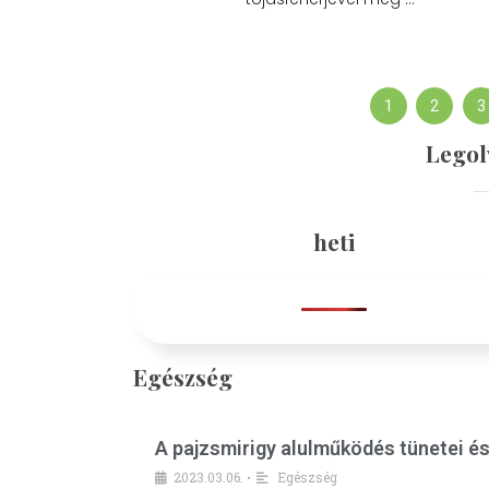
1
2
3
Legol
heti
Egészség
A pajzsmirigy alulműködés tünetei é
2023.03.06.
Egészség
•