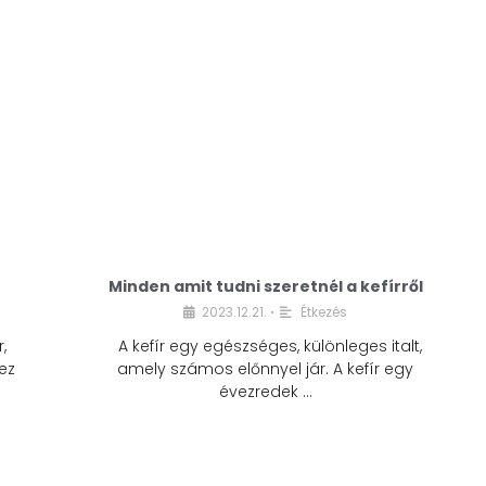
Minden amit tudni szeretnél a kefírről
2023.12.21.
Étkezés
•
,
A kefír egy egészséges, különleges italt,
ez
amely számos előnnyel jár. A kefír egy
évezredek …