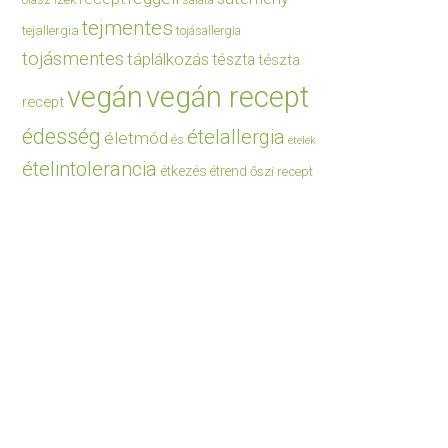
saláta
tejmentes
tejallergia
tojásallergia
tojásmentes
táplálkozás
tészta
tészta
vegán
vegán recept
recept
édesség
ételallergia
életmód
és
ételek
ételintolerancia
étkezés
étrend
őszi recept