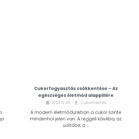
Cukorfogyasztás csökkentése – Az
egészséges életmód alappillére
Cukorfogyasztás
2023.12.20.
Cukormentes
•
csökkentése – Az
b
A modern életmódunkban a cukor szinte
egészséges életmód
yi
mindenhol jelen van. A reggeli kávéba, az
alappillére
üdítőbe, a …
2023.12.20.
Cukormentes
•