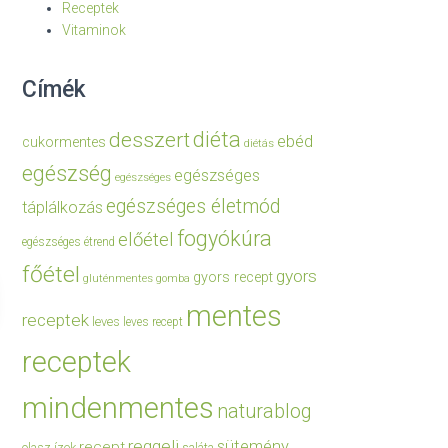
Receptek
Vitaminok
Címék
diéta
desszert
ebéd
cukormentes
diétás
egészség
egészséges
egészséges
egészséges életmód
táplálkozás
fogyókúra
előétel
egészséges étrend
főétel
gyors
gyors recept
gluténmentes
gomba
mentes
receptek
leves
leves recept
receptek
mindenmentes
naturablog
reggeli
sütemény
recept
olasz ízek