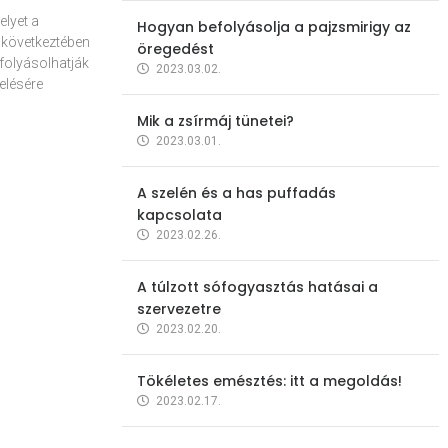
elyet a
Hogyan befolyásolja a pajzsmirigy az
 következtében
öregedést
folyásolhatják
2023.03.02.
elésére
Mik a zsírmáj tünetei?
2023.03.01.
A szelén és a has puffadás
kapcsolata
2023.02.26.
A túlzott sófogyasztás hatásai a
szervezetre
2023.02.20.
Tökéletes emésztés: itt a megoldás!
2023.02.17.