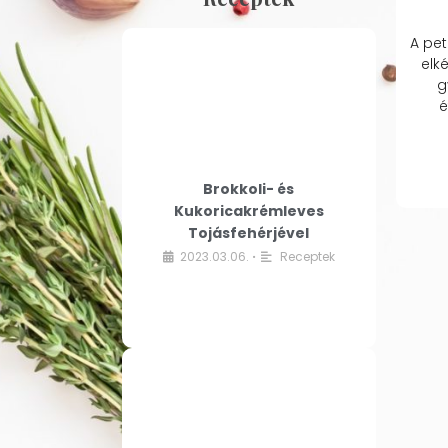
A pet
elk
g
é
Brokkoli- és
Kukoricakrémleves
Tojásfehérjével
2023.03.06.
Receptek
•