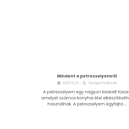
Mindent a petrezselyemről
2023.12.21.
Gyógynövények
•
A petrezselyem egy nagyon kedvelt fűszer
amelyet számos konyhai étel elkészítéséh
használnak. A petrezselyem egyfajta …