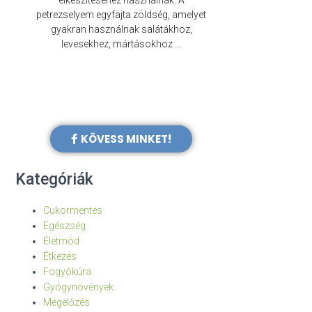
elkészítéséhez használnak. A
évezredek óta f
petrezselyem egyfajta zöldség, amelyet
legkülönb
gyakran használnak salátákhoz,
levesekhez, mártásokhoz …
KÖVESS MINKET!
Kategóriák
Cukormentes
Egészség
Életmód
Étkezés
Fogyókúra
Gyógynövények
Megelőzés