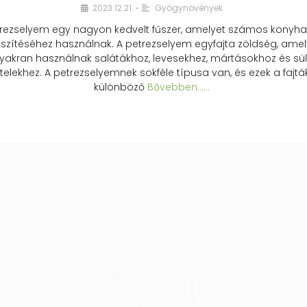
2023.12.21.
Gyógynövények
•
rezselyem egy nagyon kedvelt fűszer, amelyet számos konyhai
észítéséhez használnak. A petrezselyem egyfajta zöldség, amel
yakran használnak salátákhoz, levesekhez, mártásokhoz és sül
telekhez. A petrezselyemnek sokféle típusa van, és ezek a fajtá
különböző
Bővebben...…