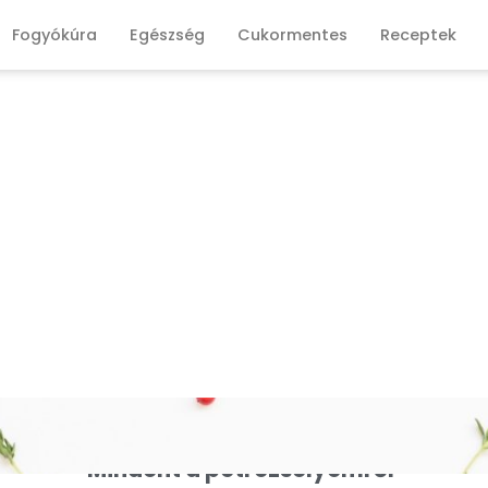
Fogyókúra
Egészség
Cukormentes
Receptek
Mindent a petrezselyemről