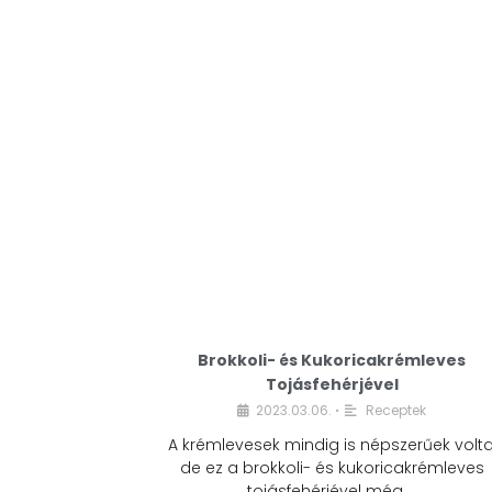
Brokkoli- és Kukoricakrémleves
Tojásfehérjével
2023.03.06.
Receptek
•
A krémlevesek mindig is népszerűek volta
de ez a brokkoli- és kukoricakrémleves
tojásfehérjével még …