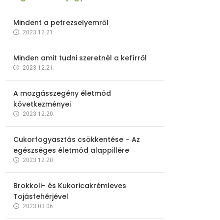
Mindent a petrezselyemről
2023.12.21.
Minden amit tudni szeretnél a kefírről
2023.12.21.
A mozgásszegény életmód
következményei
2023.12.20.
Cukorfogyasztás csökkentése – Az
egészséges életmód alappillére
2023.12.20.
Brokkoli- és Kukoricakrémleves
Tojásfehérjével
2023.03.06.