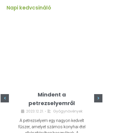
Napi kedvcsináló
Mindent a
Minde
petrezselyemről
szeret
2023.12.21.
Gyógynövények
2023.
•
A petrezselyem egy nagyon kedvelt
A kefír egy egé
fűszer, amelyet számos konyhai étel
amely számos e