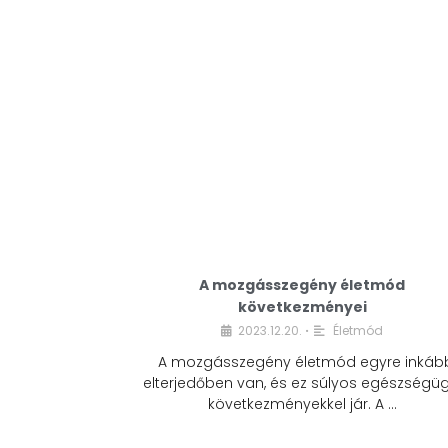
A mozgásszegény életmód
következményei
2023.12.20.
Életmód
•
A mozgásszegény életmód egyre inkáb
elterjedőben van, és ez súlyos egészségüg
következményekkel jár. A …