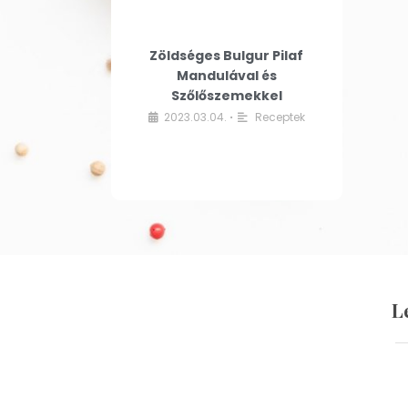
Zöldséges Bulgur Pilaf
Mandulával és
Szőlőszemekkel
2023.03.04.
Receptek
•
L