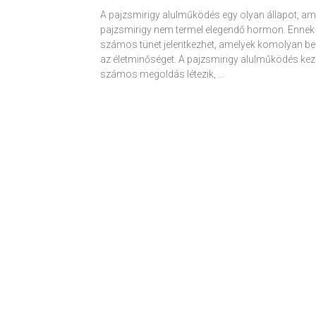
A pajzsmirigy alulműködés egy olyan állapot, am
pajzsmirigy nem termel elegendő hormon. Ennek
számos tünet jelentkezhet, amelyek komolyan be
az életminőséget. A pajzsmirigy alulműködés kez
számos megoldás létezik, …
Receptek