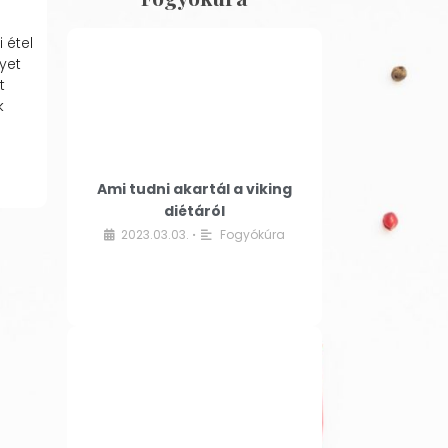
 étel
yet
t
k
Ami tudni akartál a viking
diétáról
2023.03.03.
Fogyókúra
•