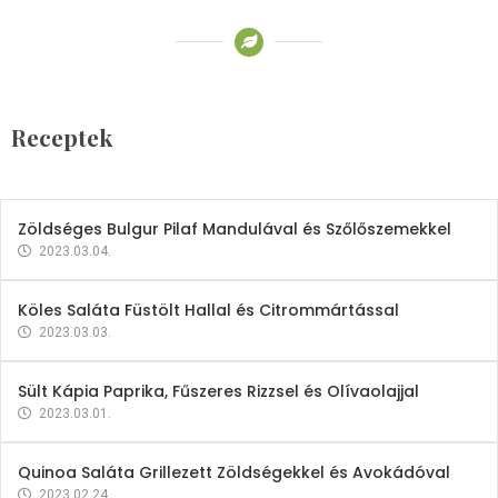
Receptek
Brokkoli- és Kukoricakrémleves
Tojásfehérjével
Receptek
2023.03.06.
Zöldséges Bulgur Pilaf Mandulával és Szőlőszemekkel
2023.03.04.
Köles Saláta Füstölt Hallal és Citrommártással
2023.03.03.
Sült Kápia Paprika, Fűszeres Rizzsel és Olívaolajjal
2023.03.01.
Quinoa Saláta Grillezett Zöldségekkel és Avokádóval
2023.02.24.