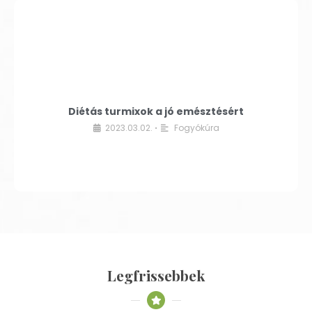
Diétás turmixok a jó emésztésért
2023.03.02.
Fogyókúra
•
Legfrissebbek