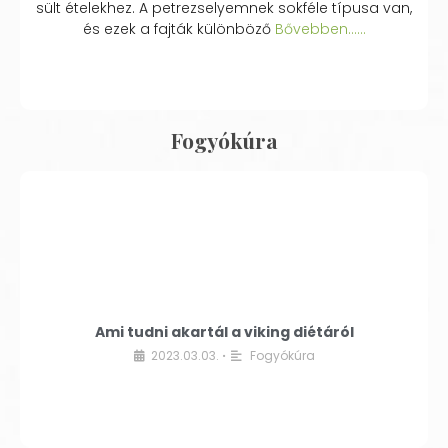
sült ételekhez. A petrezselyemnek sokféle típusa van,
és ezek a fajták különböző
Bővebben...…
Fogyókúra
Ami tudni akartál a viking diétáról
2023.03.03.
Fogyókúra
•