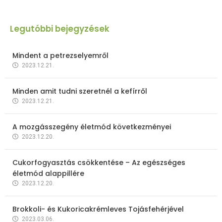
Legutóbbi bejegyzések
Mindent a petrezselyemről
2023.12.21.
Minden amit tudni szeretnél a kefírről
2023.12.21.
A mozgásszegény életmód következményei
2023.12.20.
Cukorfogyasztás csökkentése – Az egészséges
életmód alappillére
2023.12.20.
Brokkoli- és Kukoricakrémleves Tojásfehérjével
2023.03.06.