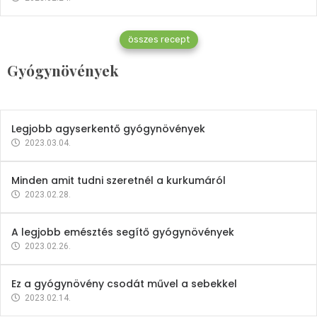
Gyógynövények
összes recept
Mindent a petrezselyemről
Gyógynövények
2023.12.21.
Legjobb agyserkentő gyógynövények
2023.03.04.
Minden amit tudni szeretnél a kurkumáról
2023.02.28.
A legjobb emésztés segítő gyógynövények
2023.02.26.
Ez a gyógynövény csodát művel a sebekkel
2023.02.14.
Vitaminok