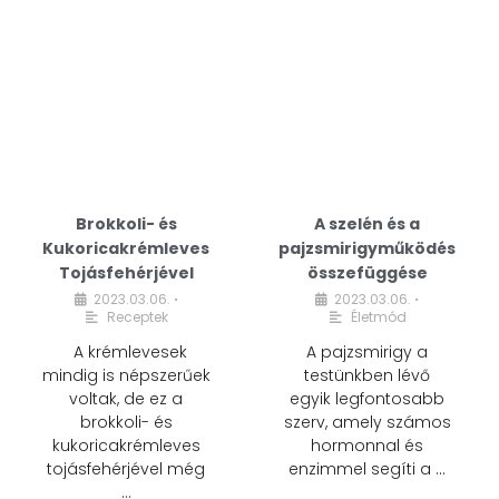
Brokkoli- és
A szelén és a
Kukoricakrémleves
pajzsmirigyműködés
Tojásfehérjével
összefüggése
2023.03.06.
2023.03.06.
•
•
Receptek
Életmód
A krémlevesek
A pajzsmirigy a
mindig is népszerűek
testünkben lévő
voltak, de ez a
egyik legfontosabb
brokkoli- és
szerv, amely számos
kukoricakrémleves
hormonnal és
tojásfehérjével még
enzimmel segíti a …
…