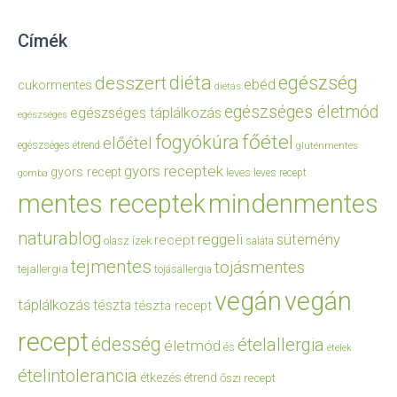
Címék
diéta
egészség
desszert
ebéd
cukormentes
diétás
egészséges életmód
egészséges táplálkozás
egészséges
főétel
fogyókúra
előétel
egészséges étrend
gluténmentes
gyors receptek
gyors recept
leves
leves recept
gomba
mentes receptek
mindenmentes
naturablog
reggeli
sütemény
recept
olasz ízek
saláta
tejmentes
tojásmentes
tejallergia
tojásallergia
vegán
vegán
táplálkozás
tészta
tészta recept
recept
édesség
ételallergia
életmód
és
ételek
ételintolerancia
étkezés
étrend
őszi recept