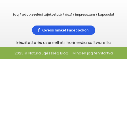
faq / adatkezelési tájékoztató / ászf / impresszum / kapcsolat
Kövess minket Facebookon!
készítette és üzemelteti: horimedia software llc
2023 © Natura Egészség Blog – Minden jog fenntartva