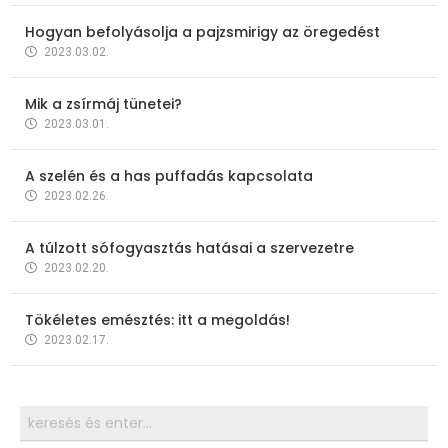
Hogyan befolyásolja a pajzsmirigy az öregedést
2023.03.02.
Mik a zsírmáj tünetei?
2023.03.01.
A szelén és a has puffadás kapcsolata
2023.02.26.
A túlzott sófogyasztás hatásai a szervezetre
2023.02.20.
Tökéletes emésztés: itt a megoldás!
2023.02.17.