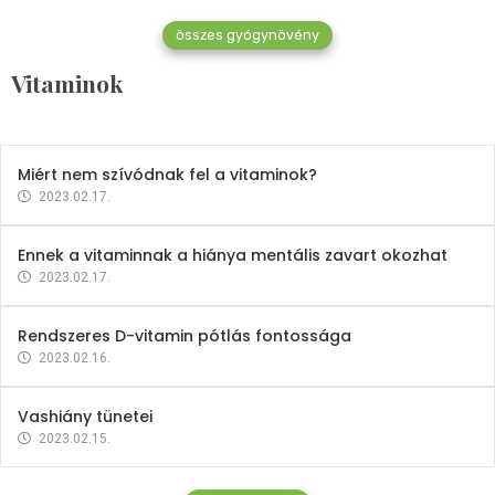
összes gyógynövény
Mindent a B-12 vitaminról
Vitaminok
2023.02.27.
Miért nem szívódnak fel a vitaminok?
2023.02.17.
Ennek a vitaminnak a hiánya mentális zavart okozhat
2023.02.17.
Rendszeres D-vitamin pótlás fontossága
2023.02.16.
Vashiány tünetei
2023.02.15.