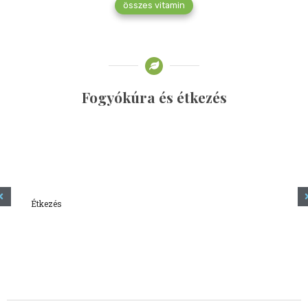
összes vitamin
Fogyókúra és étkezés
Étkezés
Minden amit tudni szeretnél a kefírről
2023.12.21.