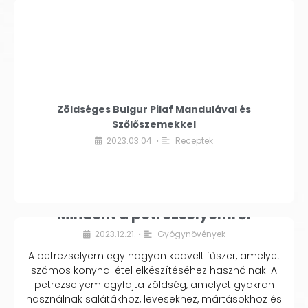
Zöldséges Bulgur Pilaf Mandulával és
Szőlőszemekkel
2023.03.04.
Receptek
•
Mindent a petrezselyemről
2023.12.21.
Gyógynövények
•
A petrezselyem egy nagyon kedvelt fűszer, amelyet
számos konyhai étel elkészítéséhez használnak. A
petrezselyem egyfajta zöldség, amelyet gyakran
használnak salátákhoz, levesekhez, mártásokhoz és