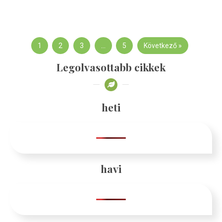
1
2
3
…
5
Következő »
Legolvasottabb cikkek
heti
havi