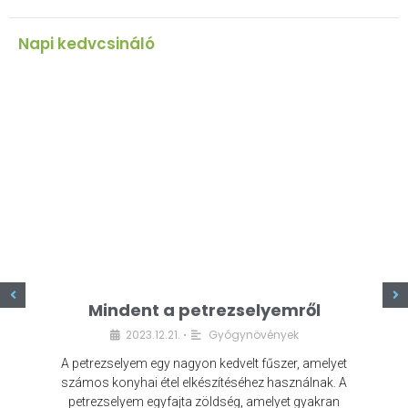
Napi kedvcsináló
z
Mindent a petrezselyemről
2023.12.21.
Gyógynövények
•
A petrezselyem egy nagyon kedvelt fűszer, amelyet
számos konyhai étel elkészítéséhez használnak. A
petrezselyem egyfajta zöldség, amelyet gyakran