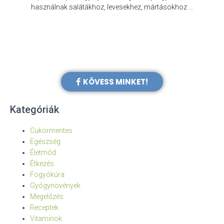
e
használnak salátákhoz, levesekhez, mártásokhoz …
KÖVESS MINKET!
Kategóriák
Cukormentes
Egészség
Életmód
Étkezés
Fogyókúra
Gyógynövények
Megelőzés
Receptek
Vitaminok