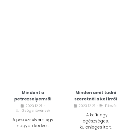
Mindent a
Minden amit tudni
petrezselyemről
szeretnél a kefírről
2023.12.21.
2023.12.21.
Étkezés
•
•
Gyógynövények
A kefír egy
A petrezselyem egy
egészséges,
nagyon kedvelt
különleges italt,