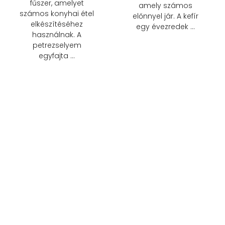
fűszer, amelyet
amely számos
számos konyhai étel
előnnyel jár. A kefír
elkészítéséhez
egy évezredek …
használnak. A
petrezselyem
egyfajta …