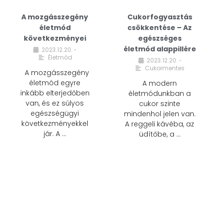
A mozgásszegény
Cukorfogyasztás
életmód
csökkentése – Az
következményei
egészséges
életmód alappillére
2023.12.20.
•
Életmód
2023.12.20.
•
Cukormentes
A mozgásszegény
életmód egyre
A modern
inkább elterjedőben
életmódunkban a
van, és ez súlyos
cukor szinte
egészségügyi
mindenhol jelen van.
következményekkel
A reggeli kávéba, az
jár. A …
üdítőbe, a …