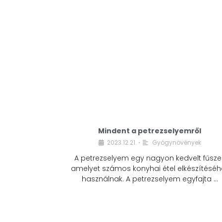
Mindent a petrezselyemről
2023.12.21.
Gyógynövények
•
A petrezselyem egy nagyon kedvelt fűszer
amelyet számos konyhai étel elkészítéséh
használnak. A petrezselyem egyfajta …