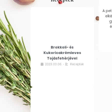
A pet
elk
g
é
Brokkoli- és
Kukoricakrémleves
Tojásfehérjével
2023.03.06.
Receptek
•