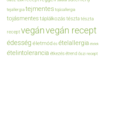
saláta
tejmentes
tejallergia
tojásallergia
tojásmentes
táplálkozás
tészta
tészta
vegán
vegán recept
recept
édesség
ételallergia
életmód
és
ételek
ételintolerancia
étkezés
étrend
őszi recept