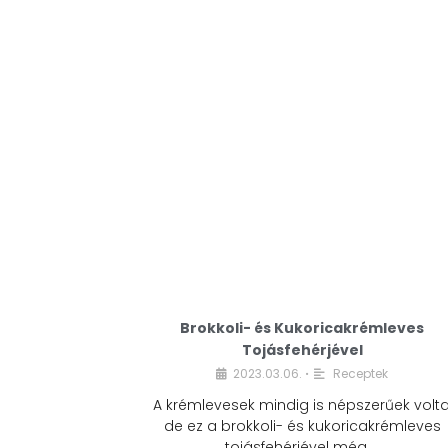
Brokkoli- és Kukoricakrémleves
Tojásfehérjével
2023.03.06.
Receptek
•
A krémlevesek mindig is népszerűek volta
de ez a brokkoli- és kukoricakrémleves
tojásfehérjével még …