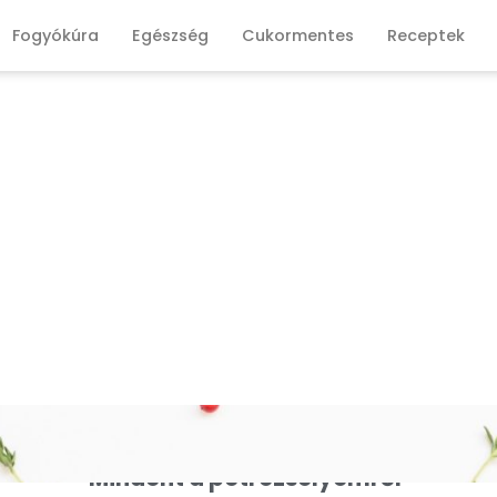
Fogyókúra
Egészség
Cukormentes
Receptek
Mindent a petrezselyemről