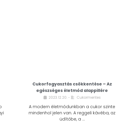
Cukorfogyasztás csökkentése – Az
egészséges életmód alappillére
Cukorfogyasztás
2023.12.20.
Cukormentes
•
csökkentése – Az
b
A modern életmódunkban a cukor szinte
egészséges életmód
yi
mindenhol jelen van. A reggeli kávéba, az
alappillére
üdítőbe, a …
2023.12.20.
Cukormentes
•