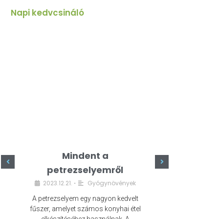
Napi kedvcsináló
Mindent a
Minde
petrezselyemről
szeret
2023.12.21.
Gyógynövények
2023.
•
A petrezselyem egy nagyon kedvelt
A kefír egy egé
fűszer, amelyet számos konyhai étel
amely számos e