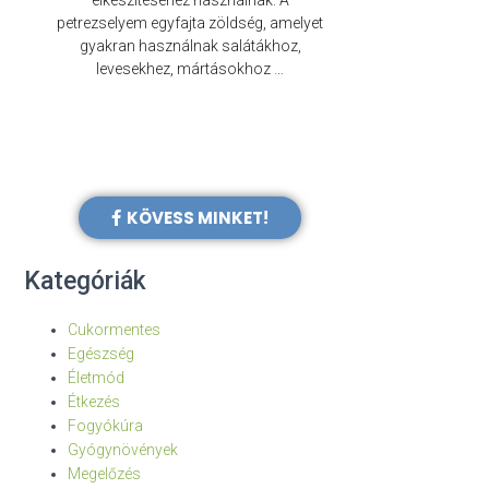
elkészítéséhez használnak. A
évezredek óta f
petrezselyem egyfajta zöldség, amelyet
legkülönb
gyakran használnak salátákhoz,
levesekhez, mártásokhoz …
KÖVESS MINKET!
Kategóriák
Cukormentes
Egészség
Életmód
Étkezés
Fogyókúra
Gyógynövények
Megelőzés