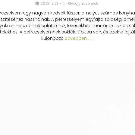
2023.12.21.
Gyógynövények
•
rezselyem egy nagyon kedvelt fűszer, amelyet számos konyhai
észítéséhez használnak. A petrezselyem egyfajta zöldség, amel
yakran használnak salátákhoz, levesekhez, mártásokhoz és sül
telekhez. A petrezselyemnek sokféle típusa van, és ezek a fajtá
különböző
Bővebben...…