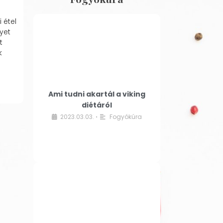
 étel
yet
t
k
Ami tudni akartál a viking
diétáról
2023.03.03.
Fogyókúra
•