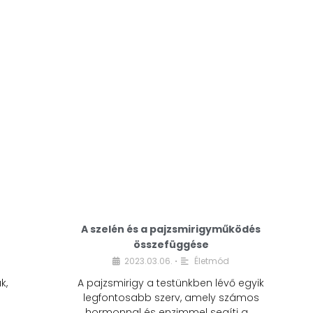
A modern életmódunkban a cukor szinte
mindenhol jelen van. A reggeli kávéba, az
üdítőbe, a desszertekbe és még sok más
élelmiszerbe is …
A szelén és a pajzsmirigyműködés
összefüggése
2023.03.06.
Életmód
•
k,
A pajzsmirigy a testünkben lévő egyik
legfontosabb szerv, amely számos
hormonnal és enzimmel segíti a …