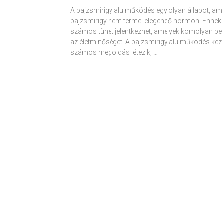
A pajzsmirigy alulműködés egy olyan állapot, am
pajzsmirigy nem termel elegendő hormon. Ennek
számos tünet jelentkezhet, amelyek komolyan be
az életminőséget. A pajzsmirigy alulműködés kez
számos megoldás létezik, …
Receptek