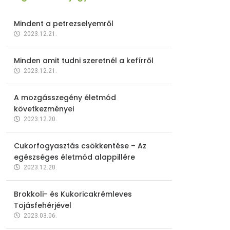
Mindent a petrezselyemről
2023.12.21.
Minden amit tudni szeretnél a kefírről
2023.12.21.
A mozgásszegény életmód
következményei
2023.12.20.
Cukorfogyasztás csökkentése – Az
egészséges életmód alappillére
2023.12.20.
Brokkoli- és Kukoricakrémleves
Tojásfehérjével
2023.03.06.