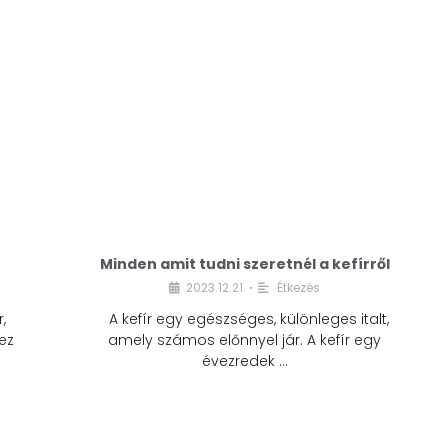
Minden amit tudni szeretnél a kefírről
2023.12.21.
Étkezés
•
,
A kefír egy egészséges, különleges italt,
ez
amely számos előnnyel jár. A kefír egy
évezredek …