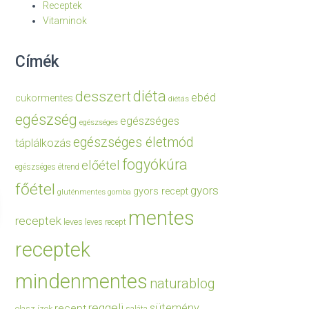
Receptek
Vitaminok
Címék
diéta
desszert
ebéd
cukormentes
diétás
egészség
egészséges
egészséges
egészséges életmód
táplálkozás
fogyókúra
előétel
egészséges étrend
főétel
gyors
gyors recept
gluténmentes
gomba
mentes
receptek
leves
leves recept
receptek
mindenmentes
naturablog
reggeli
sütemény
recept
olasz ízek