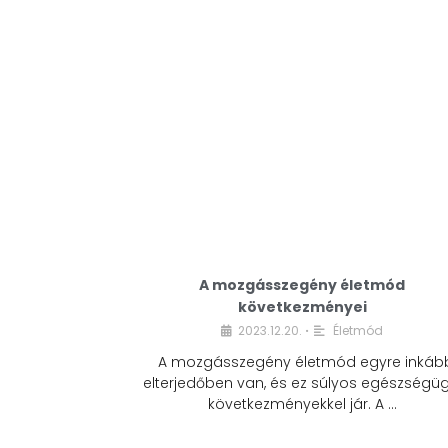
A mozgásszegény életmód
következményei
2023.12.20.
Életmód
•
A mozgásszegény életmód egyre inkáb
elterjedőben van, és ez súlyos egészségüg
következményekkel jár. A …