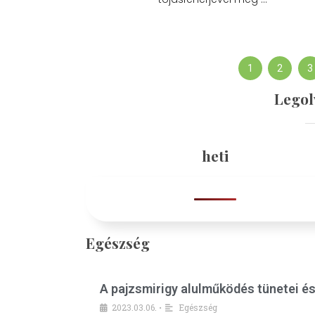
1
2
3
Legol
heti
Egészség
A pajzsmirigy alulműködés tünetei é
2023.03.06.
Egészség
•