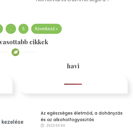
…
5
Következő »
vasottabb cikkek
havi
Az egészséges életmód, a dohányzás
és az alkoholfogyasztás
s kezelése
2023.03.04.