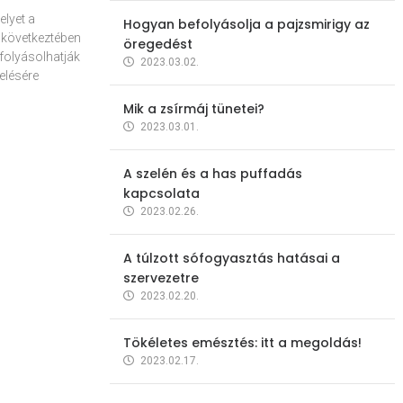
elyet a
Hogyan befolyásolja a pajzsmirigy az
 következtében
öregedést
folyásolhatják
2023.03.02.
elésére
Mik a zsírmáj tünetei?
2023.03.01.
A szelén és a has puffadás
kapcsolata
2023.02.26.
A túlzott sófogyasztás hatásai a
szervezetre
2023.02.20.
Tökéletes emésztés: itt a megoldás!
2023.02.17.