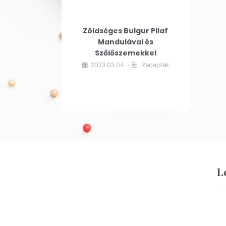
Zöldséges Bulgur Pilaf
Mandulával és
Szőlőszemekkel
2023.03.04.
Receptek
•
L