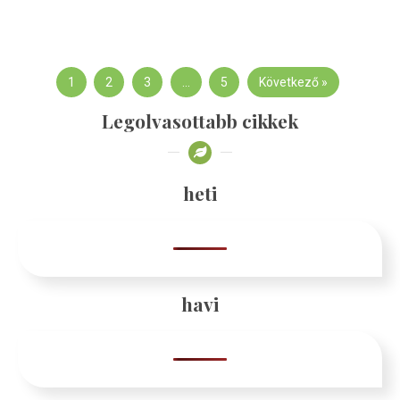
1
2
3
…
5
Következő »
Legolvasottabb cikkek
heti
havi