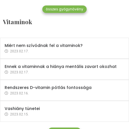
összes gyógynövény
Mindent a B-12 vitaminról
Vitaminok
2023.02.27.
Miért nem szívódnak fel a vitaminok?
2023.02.17.
Ennek a vitaminnak a hiánya mentális zavart okozhat
2023.02.17.
Rendszeres D-vitamin pótlás fontossága
2023.02.16.
Vashiány tünetei
2023.02.15.