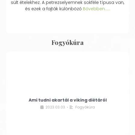
sült ételekhez. A petrezselyemnek sokféle típusa van,
és ezek a fajták különböző
Bővebben...…
Fogyókúra
Ami tudni akartál a viking diétáról
2023.03.03.
Fogyókúra
•