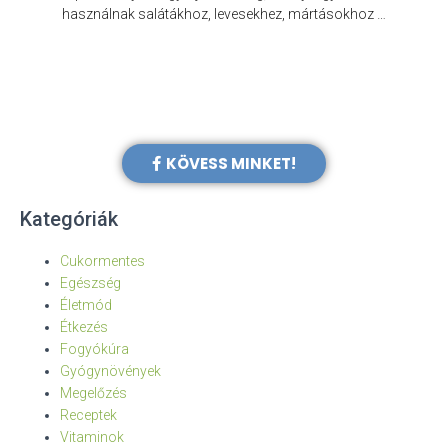
e
használnak salátákhoz, levesekhez, mártásokhoz …
KÖVESS MINKET!
Kategóriák
Cukormentes
Egészség
Életmód
Étkezés
Fogyókúra
Gyógynövények
Megelőzés
Receptek
Vitaminok