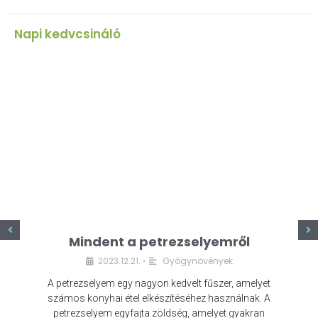
Napi kedvcsináló
z
Mindent a petrezselyemről
2023.12.21.
Gyógynövények
•
A petrezselyem egy nagyon kedvelt fűszer, amelyet
számos konyhai étel elkészítéséhez használnak. A
petrezselyem egyfajta zöldség, amelyet gyakran