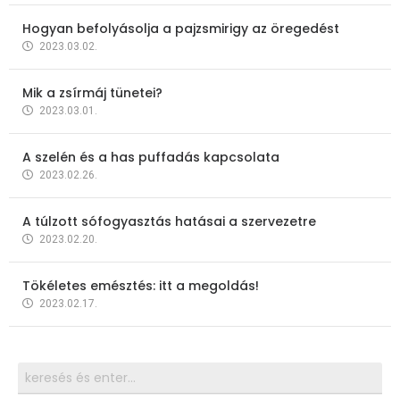
Hogyan befolyásolja a pajzsmirigy az öregedést
2023.03.02.
Mik a zsírmáj tünetei?
2023.03.01.
A szelén és a has puffadás kapcsolata
2023.02.26.
A túlzott sófogyasztás hatásai a szervezetre
2023.02.20.
Tökéletes emésztés: itt a megoldás!
2023.02.17.