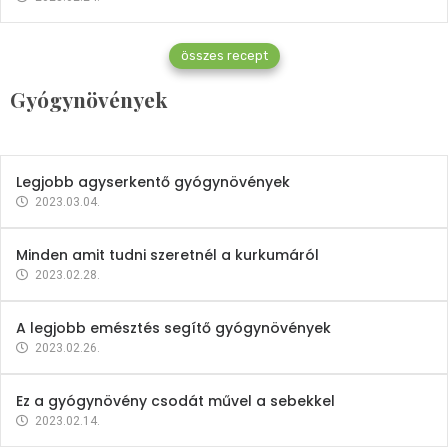
Gyógynövények
összes recept
Mindent a petrezselyemről
Gyógynövények
2023.12.21.
Legjobb agyserkentő gyógynövények
2023.03.04.
Minden amit tudni szeretnél a kurkumáról
2023.02.28.
A legjobb emésztés segítő gyógynövények
2023.02.26.
Ez a gyógynövény csodát művel a sebekkel
2023.02.14.
Vitaminok