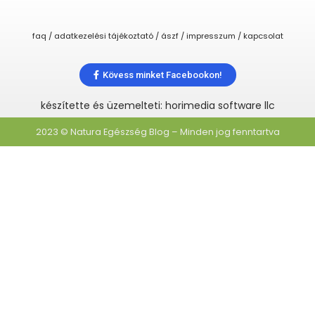
faq / adatkezelési tájékoztató / ászf / impresszum / kapcsolat
Kövess minket Facebookon!
készítette és üzemelteti: horimedia software llc
2023 © Natura Egészség Blog – Minden jog fenntartva