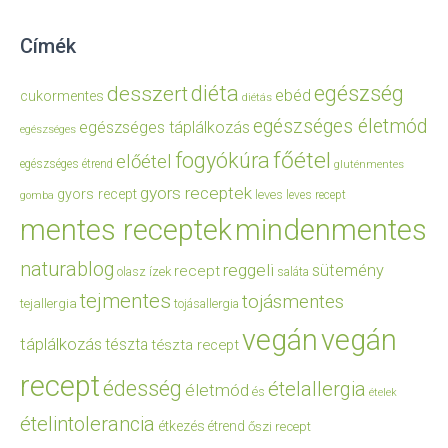
Címék
diéta
egészség
desszert
ebéd
cukormentes
diétás
egészséges életmód
egészséges táplálkozás
egészséges
főétel
fogyókúra
előétel
egészséges étrend
gluténmentes
gyors receptek
gyors recept
leves
leves recept
gomba
mentes receptek
mindenmentes
naturablog
reggeli
sütemény
recept
olasz ízek
saláta
tejmentes
tojásmentes
tejallergia
tojásallergia
vegán
vegán
táplálkozás
tészta
tészta recept
recept
édesség
ételallergia
életmód
és
ételek
ételintolerancia
étkezés
étrend
őszi recept