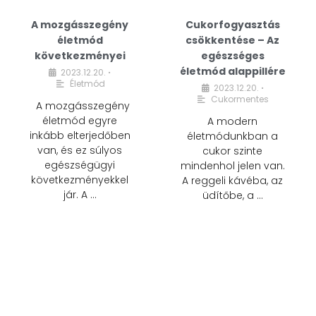
A mozgásszegény
Cukorfogyasztás
életmód
csökkentése – Az
következményei
egészséges
életmód alappillére
2023.12.20.
•
Életmód
2023.12.20.
•
Cukormentes
A mozgásszegény
életmód egyre
A modern
inkább elterjedőben
életmódunkban a
van, és ez súlyos
cukor szinte
egészségügyi
mindenhol jelen van.
következményekkel
A reggeli kávéba, az
jár. A …
üdítőbe, a …