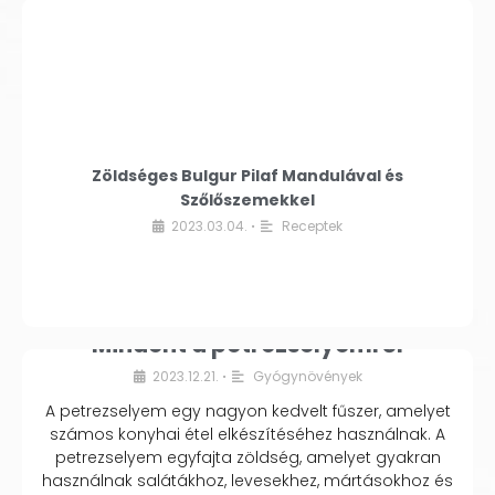
Zöldséges Bulgur Pilaf Mandulával és
Szőlőszemekkel
2023.03.04.
Receptek
•
Mindent a petrezselyemről
2023.12.21.
Gyógynövények
•
A petrezselyem egy nagyon kedvelt fűszer, amelyet
számos konyhai étel elkészítéséhez használnak. A
petrezselyem egyfajta zöldség, amelyet gyakran
használnak salátákhoz, levesekhez, mártásokhoz és