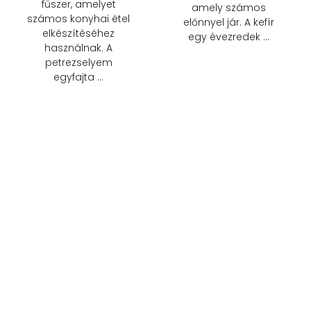
fűszer, amelyet
amely számos
számos konyhai étel
előnnyel jár. A kefír
elkészítéséhez
egy évezredek …
használnak. A
petrezselyem
egyfajta …