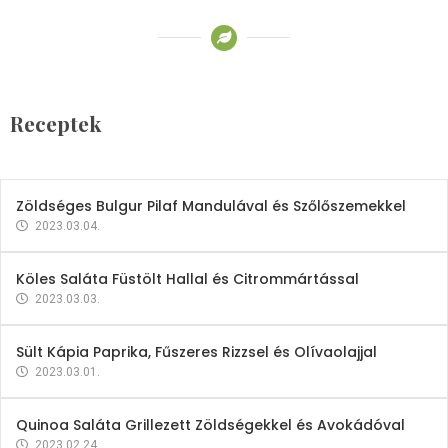
Receptek
Brokkoli- és Kukoricakrémleves
Tojásfehérjével
Receptek
2023.03.06.
Zöldséges Bulgur Pilaf Mandulával és Szőlőszemekkel
2023.03.04.
Köles Saláta Füstölt Hallal és Citrommártással
2023.03.03.
Sült Kápia Paprika, Fűszeres Rizzsel és Olívaolajjal
2023.03.01.
Quinoa Saláta Grillezett Zöldségekkel és Avokádóval
2023.02.24.