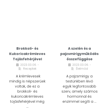
Brokkoli- és
A szelén és a
Kukoricakrémleves
pajzsmirigyműködés
Tojásfehérjével
összefüggése
2023.03.06.
2023.03.06.
•
•
Receptek
Életmód
A krémlevesek
A pajzsmirigy a
mindig is népszerűek
testünkben lévő
voltak, de ez a
egyik legfontosabb
brokkoli- és
szerv, amely számos
kukoricakrémleves
hormonnal és
tojásfehérjével még
enzimmel segíti a …
…