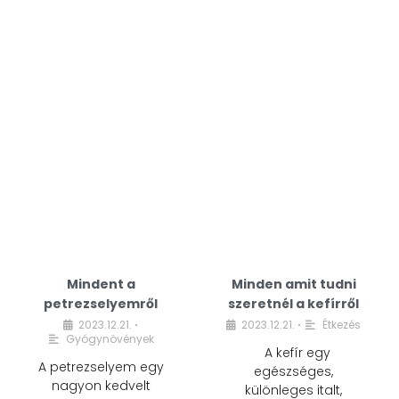
Mindent a
Minden amit tudni
petrezselyemről
szeretnél a kefírről
2023.12.21.
2023.12.21.
Étkezés
•
•
Gyógynövények
A kefír egy
A petrezselyem egy
egészséges,
nagyon kedvelt
különleges italt,