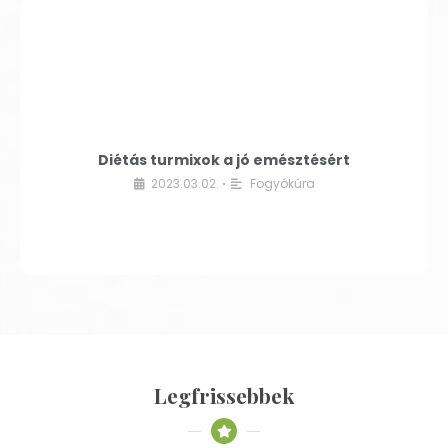
Diétás turmixok a jó emésztésért
2023.03.02.
Fogyókúra
•
Legfrissebbek