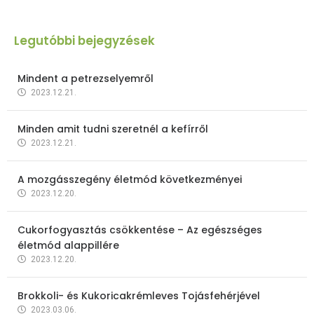
Legutóbbi bejegyzések
Mindent a petrezselyemről
2023.12.21.
Minden amit tudni szeretnél a kefírről
2023.12.21.
A mozgásszegény életmód következményei
2023.12.20.
Cukorfogyasztás csökkentése – Az egészséges
életmód alappillére
2023.12.20.
Brokkoli- és Kukoricakrémleves Tojásfehérjével
2023.03.06.