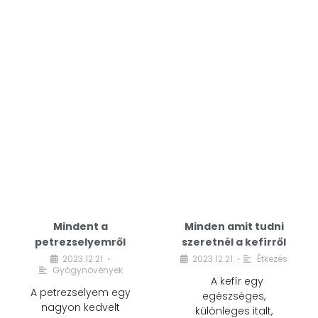
Mindent a
Minden amit tudni
petrezselyemről
szeretnél a kefírről
2023.12.21.
2023.12.21.
Étkezés
•
•
Gyógynövények
A kefír egy
A petrezselyem egy
egészséges,
nagyon kedvelt
különleges italt,