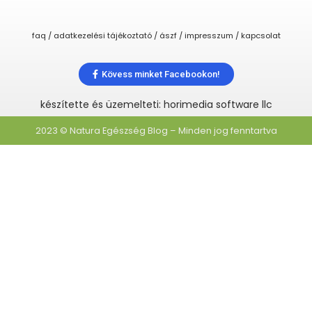
faq / adatkezelési tájékoztató / ászf / impresszum / kapcsolat
Kövess minket Facebookon!
készítette és üzemelteti: horimedia software llc
2023 © Natura Egészség Blog – Minden jog fenntartva