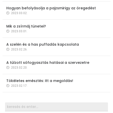
Hogyan befolyásolja a pajzsmirigy az öregedést
2023.03.02.
Mik a zsírmáj tünetei?
2023.03.01.
A szelén és a has puffadás kapcsolata
2023.02.26.
A túlzott sófogyasztás hatásai a szervezetre
2023.02.20.
Tökéletes emésztés: itt a megoldás!
2023.02.17.