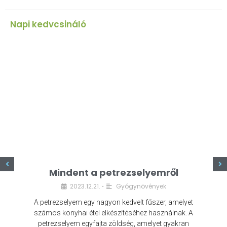
Napi kedvcsináló
z
Mindent a petrezselyemről
2023.12.21.
Gyógynövények
•
A petrezselyem egy nagyon kedvelt fűszer, amelyet
számos konyhai étel elkészítéséhez használnak. A
petrezselyem egyfajta zöldség, amelyet gyakran