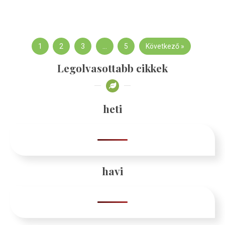
1
2
3
…
5
Következő »
Legolvasottabb cikkek
heti
havi