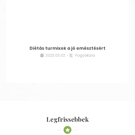
Diétás turmixok a jó emésztésért
2023.03.02.
Fogyókúra
•
Legfrissebbek