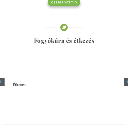
összes vitamin
Fogyókúra és étkezés
Étkezés
Minden amit tudni szeretnél a kefírről
2023.12.21.