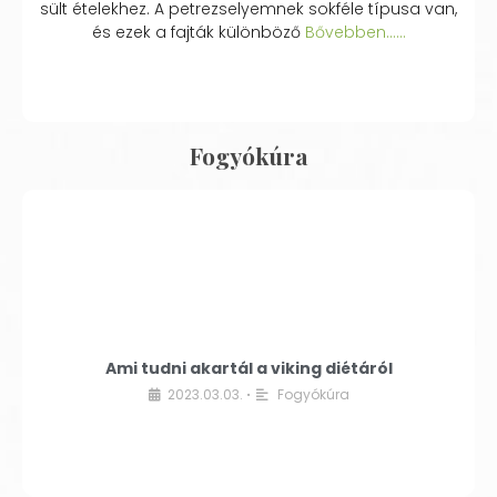
sült ételekhez. A petrezselyemnek sokféle típusa van,
és ezek a fajták különböző
Bővebben...…
Fogyókúra
Ami tudni akartál a viking diétáról
2023.03.03.
Fogyókúra
•