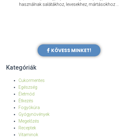
e
használnak salátákhoz, levesekhez, mártásokhoz …
KÖVESS MINKET!
Kategóriák
Cukormentes
Egészség
Életmód
Étkezés
Fogyókúra
Gyógynövények
Megelőzés
Receptek
Vitaminok