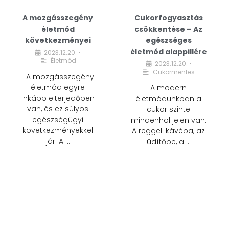
A mozgásszegény
Cukorfogyasztás
életmód
csökkentése – Az
következményei
egészséges
életmód alappillére
2023.12.20.
•
Életmód
2023.12.20.
•
Cukormentes
A mozgásszegény
életmód egyre
A modern
inkább elterjedőben
életmódunkban a
van, és ez súlyos
cukor szinte
egészségügyi
mindenhol jelen van.
következményekkel
A reggeli kávéba, az
jár. A …
üdítőbe, a …