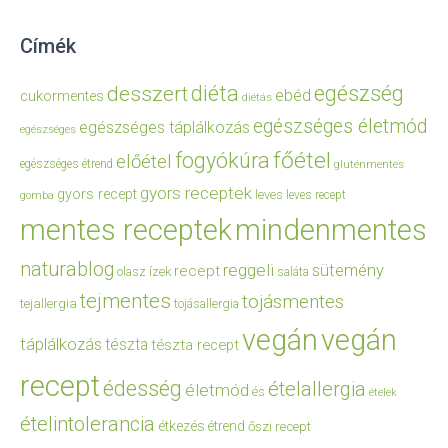
Címék
diéta
egészség
desszert
ebéd
cukormentes
diétás
egészséges életmód
egészséges táplálkozás
egészséges
főétel
fogyókúra
előétel
egészséges étrend
gluténmentes
gyors receptek
gyors recept
leves
leves recept
gomba
mentes receptek
mindenmentes
naturablog
reggeli
sütemény
recept
olasz ízek
saláta
tejmentes
tojásmentes
tejallergia
tojásallergia
vegán
vegán
táplálkozás
tészta
tészta recept
recept
édesség
ételallergia
életmód
és
ételek
ételintolerancia
étkezés
étrend
őszi recept