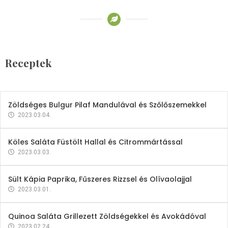
Receptek
Brokkoli- és Kukoricakrémleves
Tojásfehérjével
Receptek
2023.03.06.
Zöldséges Bulgur Pilaf Mandulával és Szőlőszemekkel
2023.03.04.
Köles Saláta Füstölt Hallal és Citrommártással
2023.03.03.
Sült Kápia Paprika, Fűszeres Rizzsel és Olívaolajjal
2023.03.01.
Quinoa Saláta Grillezett Zöldségekkel és Avokádóval
2023.02.24.