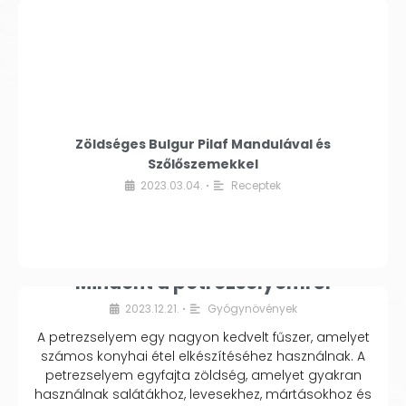
Zöldséges Bulgur Pilaf Mandulával és
Szőlőszemekkel
2023.03.04.
Receptek
•
Mindent a petrezselyemről
2023.12.21.
Gyógynövények
•
A petrezselyem egy nagyon kedvelt fűszer, amelyet
számos konyhai étel elkészítéséhez használnak. A
petrezselyem egyfajta zöldség, amelyet gyakran
használnak salátákhoz, levesekhez, mártásokhoz és