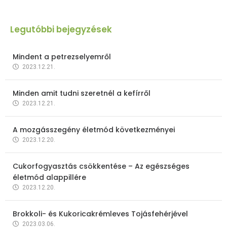
Legutóbbi bejegyzések
Mindent a petrezselyemről
2023.12.21.
Minden amit tudni szeretnél a kefírről
2023.12.21.
A mozgásszegény életmód következményei
2023.12.20.
Cukorfogyasztás csökkentése – Az egészséges
életmód alappillére
2023.12.20.
Brokkoli- és Kukoricakrémleves Tojásfehérjével
2023.03.06.