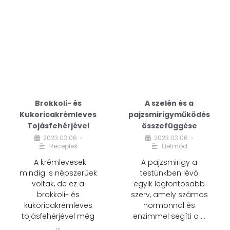
Brokkoli- és
A szelén és a
Kukoricakrémleves
pajzsmirigyműködés
Tojásfehérjével
összefüggése
2023.03.06.
2023.03.06.
•
•
Receptek
Életmód
A krémlevesek
A pajzsmirigy a
mindig is népszerűek
testünkben lévő
voltak, de ez a
egyik legfontosabb
brokkoli- és
szerv, amely számos
kukoricakrémleves
hormonnal és
tojásfehérjével még
enzimmel segíti a …
…