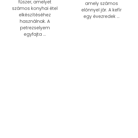
fűszer, amelyet
amely számos
számos konyhai étel
előnnyel jár. A kefír
elkészítéséhez
egy évezredek …
használnak. A
petrezselyem
egyfajta …