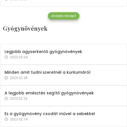
Gyógynövények
összes recept
Mindent a petrezselyemről
Gyógynövények
2023.12.21.
Legjobb agyserkentő gyógynövények
2023.03.04.
Minden amit tudni szeretnél a kurkumáról
2023.02.28.
A legjobb emésztés segítő gyógynövények
2023.02.26.
Ez a gyógynövény csodát művel a sebekkel
2023.02.14.
Vitaminok