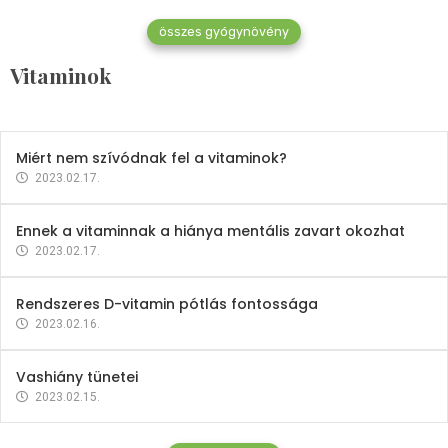
összes gyógynövény
Mindent a B-12 vitaminról
Vitaminok
2023.02.27.
Miért nem szívódnak fel a vitaminok?
2023.02.17.
Ennek a vitaminnak a hiánya mentális zavart okozhat
2023.02.17.
Rendszeres D-vitamin pótlás fontossága
2023.02.16.
Vashiány tünetei
2023.02.15.