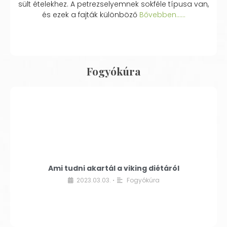
sült ételekhez. A petrezselyemnek sokféle típusa van,
és ezek a fajták különböző
Bővebben...…
Fogyókúra
Ami tudni akartál a viking diétáról
2023.03.03.
Fogyókúra
•