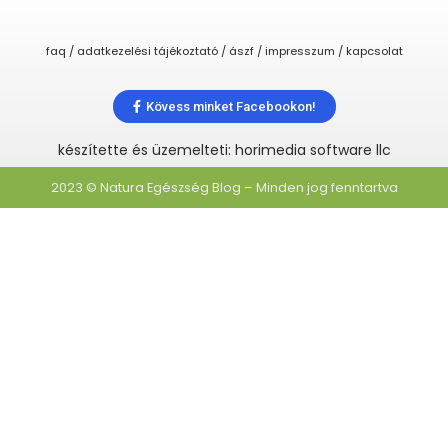
faq / adatkezelési tájékoztató / ászf / impresszum / kapcsolat
Kövess minket Facebookon!
készítette és üzemelteti: horimedia software llc
2023 © Natura Egészség Blog – Minden jog fenntartva