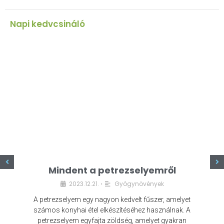
Napi kedvcsináló
z
Mindent a petrezselyemről
2023.12.21.
Gyógynövények
•
A petrezselyem egy nagyon kedvelt fűszer, amelyet
számos konyhai étel elkészítéséhez használnak. A
petrezselyem egyfajta zöldség, amelyet gyakran