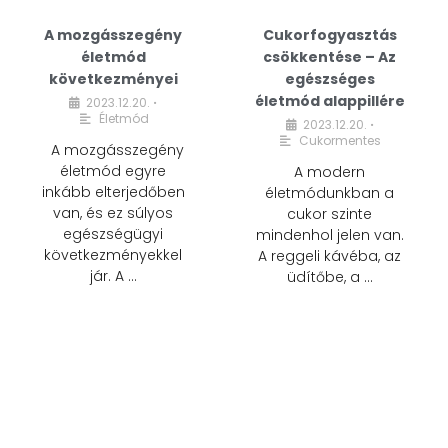
A mozgásszegény
Cukorfogyasztás
életmód
csökkentése – Az
következményei
egészséges
életmód alappillére
2023.12.20.
•
Életmód
2023.12.20.
•
Cukormentes
A mozgásszegény
életmód egyre
A modern
inkább elterjedőben
életmódunkban a
van, és ez súlyos
cukor szinte
egészségügyi
mindenhol jelen van.
következményekkel
A reggeli kávéba, az
jár. A …
üdítőbe, a …