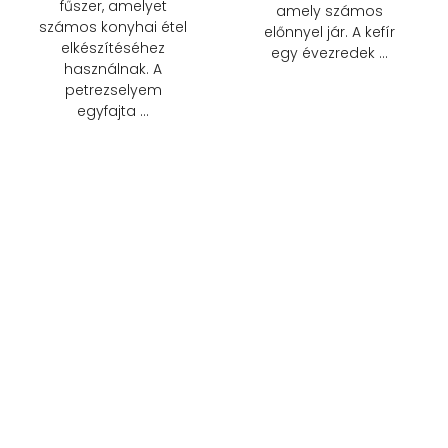
fűszer, amelyet
amely számos
számos konyhai étel
előnnyel jár. A kefír
elkészítéséhez
egy évezredek …
használnak. A
petrezselyem
egyfajta …