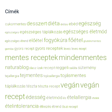
Címék
diéta
egészség
desszert
ebéd
cukormentes
diétás
egészséges életmód
egészséges táplálkozás
egészséges
főétel
fogyókúra
előétel
egészséges étrend
gluténmentes
gyors receptek
gyors recept
leves
leves recept
gomba
mentes receptek
mindenmentes
naturablog
reggeli
sütemény
recept
olasz ízek
saláta
tejmentes
tojásmentes
tejallergia
tojásallergia
vegán
vegán
táplálkozás
tészta
tészta recept
recept
édesség
ételallergia
életmód
és
ételek
ételintolerancia
étkezés
étrend
őszi recept