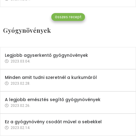
Gyógynövények
összes recept
Mindent a petrezselyemről
Gyógynövények
2023.12.21.
Legjobb agyserkentő gyógynövények
2023.03.04.
Minden amit tudni szeretnél a kurkumáról
2023.02.28.
A legjobb emésztés segítő gyógynövények
2023.02.26.
Ez a gyógynövény csodát művel a sebekkel
2023.02.14.
Vitaminok