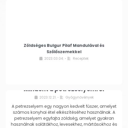
Zöldséges Bulgur Pilaf Mandulával és
Szőlőszemekkel
2023.03.04.
Receptek
•
Mindent a petrezselyemről
2023.12.21.
Gyógynövények
•
A petrezselyem egy nagyon kedvelt fűszer, amelyet
számos konyhai étel elkészítéséhez használnak. A
petrezselyem egyfajta zöldség, amelyet gyakran
használnak salátákhoz, levesekhez, mártásokhoz és