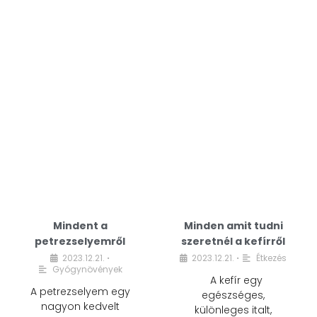
Mindent a
Minden amit tudni
petrezselyemről
szeretnél a kefírről
2023.12.21.
2023.12.21.
Étkezés
•
•
Gyógynövények
A kefír egy
A petrezselyem egy
egészséges,
nagyon kedvelt
különleges italt,