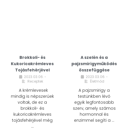
Brokkoli- és
A szelén és a
Kukoricakrémleves
pajzsmirigyműködés
Tojásfehérjével
összefüggése
2023.03.06.
2023.03.06.
•
•
Receptek
Életmód
A krémlevesek
A pajzsmirigy a
mindig is népszerűek
testünkben lévő
voltak, de ez a
egyik legfontosabb
brokkoli- és
szerv, amely számos
kukoricakrémleves
hormonnal és
tojásfehérjével még
enzimmel segíti a …
…