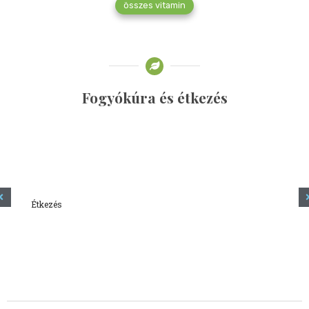
összes vitamin
Fogyókúra és étkezés
Étkezés
Minden amit tudni szeretnél a kefírről
2023.12.21.