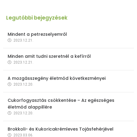
Legutóbbi bejegyzések
Mindent a petrezselyemről
2023.12.21.
Minden amit tudni szeretnél a kefírről
2023.12.21.
A mozgásszegény életmód következményei
2023.12.20.
Cukorfogyasztás csökkentése – Az egészséges
életmód alappillére
2023.12.20.
Brokkoli- és Kukoricakrémleves Tojásfehérjével
2023.03.06.