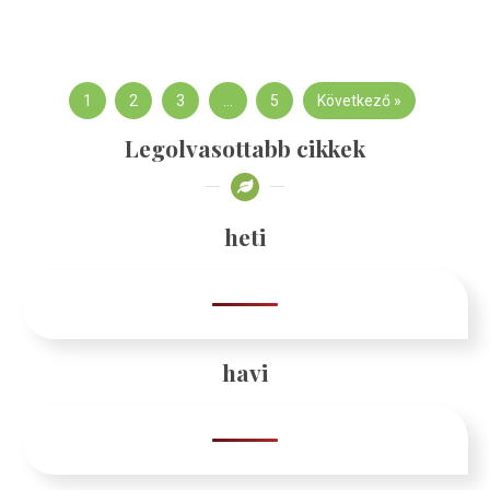
1
2
3
…
5
Következő »
Legolvasottabb cikkek
heti
havi