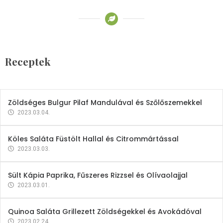
Receptek
Brokkoli- és Kukoricakrémleves
Tojásfehérjével
Receptek
2023.03.06.
Zöldséges Bulgur Pilaf Mandulával és Szőlőszemekkel
2023.03.04.
Köles Saláta Füstölt Hallal és Citrommártással
2023.03.03.
Sült Kápia Paprika, Fűszeres Rizzsel és Olívaolajjal
2023.03.01.
Quinoa Saláta Grillezett Zöldségekkel és Avokádóval
2023.02.24.