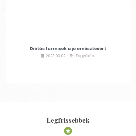
Diétás turmixok a jó emésztésért
2023.03.02.
Fogyókúra
•
Legfrissebbek