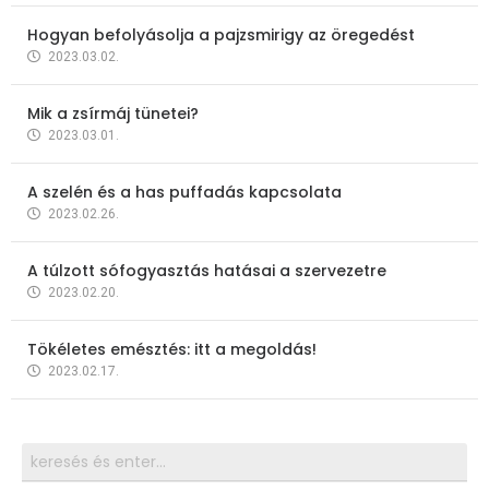
Hogyan befolyásolja a pajzsmirigy az öregedést
2023.03.02.
Mik a zsírmáj tünetei?
2023.03.01.
A szelén és a has puffadás kapcsolata
2023.02.26.
A túlzott sófogyasztás hatásai a szervezetre
2023.02.20.
Tökéletes emésztés: itt a megoldás!
2023.02.17.