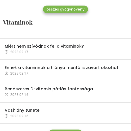
összes gyógynövény
Mindent a B-12 vitaminról
Vitaminok
2023.02.27.
Miért nem szívódnak fel a vitaminok?
2023.02.17.
Ennek a vitaminnak a hiánya mentális zavart okozhat
2023.02.17.
Rendszeres D-vitamin pótlás fontossága
2023.02.16.
Vashiány tünetei
2023.02.15.