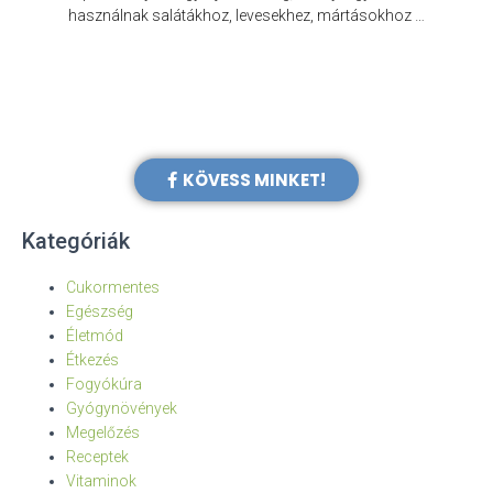
e
használnak salátákhoz, levesekhez, mártásokhoz …
KÖVESS MINKET!
Kategóriák
Cukormentes
Egészség
Életmód
Étkezés
Fogyókúra
Gyógynövények
Megelőzés
Receptek
Vitaminok