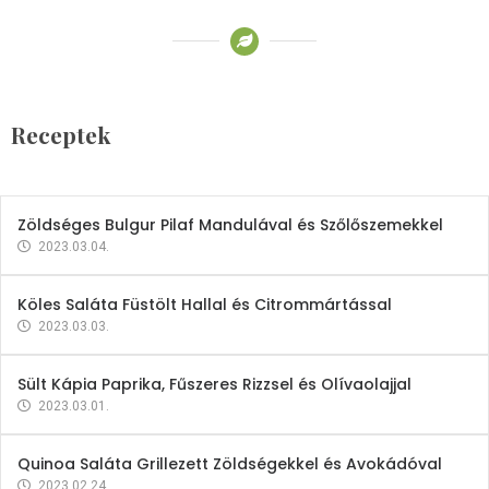
Receptek
Brokkoli- és Kukoricakrémleves
Tojásfehérjével
Receptek
2023.03.06.
Zöldséges Bulgur Pilaf Mandulával és Szőlőszemekkel
2023.03.04.
Köles Saláta Füstölt Hallal és Citrommártással
2023.03.03.
Sült Kápia Paprika, Fűszeres Rizzsel és Olívaolajjal
2023.03.01.
Quinoa Saláta Grillezett Zöldségekkel és Avokádóval
2023.02.24.