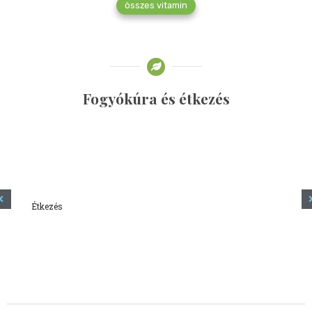
összes vitamin
Fogyókúra és étkezés
Étkezés
Minden amit tudni szeretnél a kefírről
2023.12.21.