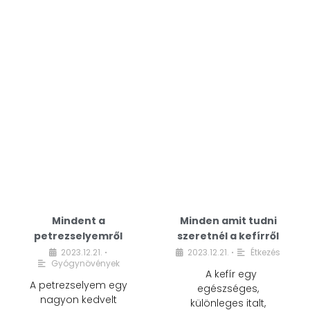
Mindent a
Minden amit tudni
petrezselyemről
szeretnél a kefírről
2023.12.21.
2023.12.21.
Étkezés
•
•
Gyógynövények
A kefír egy
A petrezselyem egy
egészséges,
nagyon kedvelt
különleges italt,