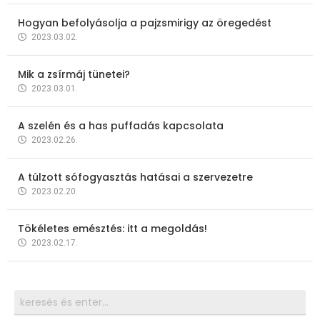
Hogyan befolyásolja a pajzsmirigy az öregedést
2023.03.02.
Mik a zsírmáj tünetei?
2023.03.01.
A szelén és a has puffadás kapcsolata
2023.02.26.
A túlzott sófogyasztás hatásai a szervezetre
2023.02.20.
Tökéletes emésztés: itt a megoldás!
2023.02.17.