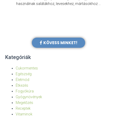
e
használnak salátákhoz, levesekhez, mártásokhoz …
KÖVESS MINKET!
Kategóriák
Cukormentes
Egészség
Életmód
Étkezés
Fogyókúra
Gyógynövények
Megelőzés
Receptek
Vitaminok