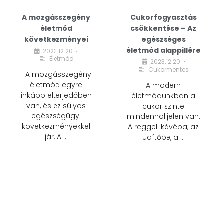
A mozgásszegény
Cukorfogyasztás
életmód
csökkentése – Az
következményei
egészséges
életmód alappillére
2023.12.20.
•
Életmód
2023.12.20.
•
Cukormentes
A mozgásszegény
életmód egyre
A modern
inkább elterjedőben
életmódunkban a
van, és ez súlyos
cukor szinte
egészségügyi
mindenhol jelen van.
következményekkel
A reggeli kávéba, az
jár. A …
üdítőbe, a …