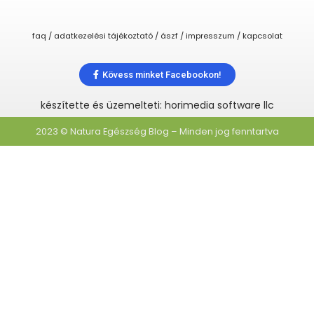
faq / adatkezelési tájékoztató / ászf / impresszum / kapcsolat
Kövess minket Facebookon!
készítette és üzemelteti: horimedia software llc
2023 © Natura Egészség Blog – Minden jog fenntartva