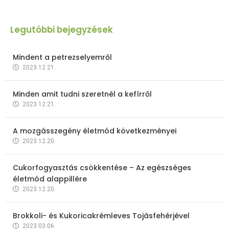
Legutóbbi bejegyzések
Mindent a petrezselyemről
2023.12.21.
Minden amit tudni szeretnél a kefírről
2023.12.21.
A mozgásszegény életmód következményei
2023.12.20.
Cukorfogyasztás csökkentése – Az egészséges
életmód alappillére
2023.12.20.
Brokkoli- és Kukoricakrémleves Tojásfehérjével
2023.03.06.