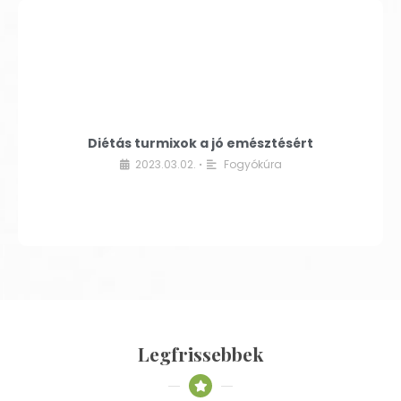
Diétás turmixok a jó emésztésért
2023.03.02.
Fogyókúra
•
Legfrissebbek