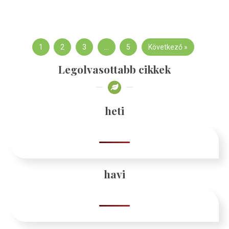
1
2
3
…
5
Következő »
Legolvasottabb cikkek
heti
havi