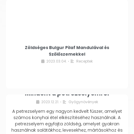
Zöldséges Bulgur Pilaf Mandulával és
Szőlőszemekkel
2023.03.04.
Receptek
•
Mindent a petrezselyemről
2023.12.21.
Gyógynövények
•
A petrezselyem egy nagyon kedvelt fűszer, amelyet
számos konyhai étel elkészítéséhez használnak. A
petrezselyem egyfajta zöldség, amelyet gyakran
használnak salátákhoz, levesekhez, mártásokhoz és