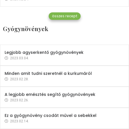
Gyógynövények
összes recept
Mindent a petrezselyemről
Gyógynövények
2023.12.21.
Legjobb agyserkentő gyógynövények
2023.03.04.
Minden amit tudni szeretnél a kurkumáról
2023.02.28.
A legjobb emésztés segítő gyógynövények
2023.02.26.
Ez a gyógynövény csodát művel a sebekkel
2023.02.14.
Vitaminok