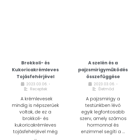
Brokkoli- és
A szelén és a
Kukoricakrémleves
pajzsmirigyműködés
Tojásfehérjével
összefüggése
2023.03.06.
2023.03.06.
•
•
Receptek
Életmód
A krémlevesek
A pajzsmirigy a
mindig is népszerűek
testünkben lévő
voltak, de ez a
egyik legfontosabb
brokkoli- és
szerv, amely számos
kukoricakrémleves
hormonnal és
tojásfehérjével még
enzimmel segíti a …
…