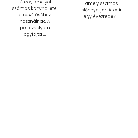
fűszer, amelyet
amely számos
számos konyhai étel
előnnyel jár. A kefír
elkészítéséhez
egy évezredek …
használnak. A
petrezselyem
egyfajta …