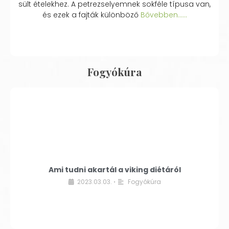
sült ételekhez. A petrezselyemnek sokféle típusa van,
és ezek a fajták különböző
Bővebben...…
Fogyókúra
Ami tudni akartál a viking diétáról
2023.03.03.
Fogyókúra
•