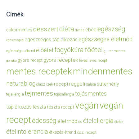
Címék
diéta
egészség
desszert
ebéd
cukormentes
diétás
egészséges életmód
egészséges táplálkozás
egészséges
főétel
fogyókúra
előétel
egészséges étrend
gluténmentes
gyors receptek
gyors recept
leves
leves recept
gomba
mentes receptek
mindenmentes
naturablog
reggeli
sütemény
recept
olasz ízek
saláta
tejmentes
tojásmentes
tejallergia
tojásallergia
vegán
vegán
táplálkozás
tészta
tészta recept
recept
édesség
ételallergia
életmód
és
ételek
ételintolerancia
étkezés
étrend
őszi recept