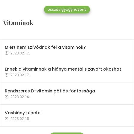
összes gyógynövény
Mindent a B-12 vitaminról
Vitaminok
2023.02.27.
Miért nem szívódnak fel a vitaminok?
2023.02.17.
Ennek a vitaminnak a hiánya mentális zavart okozhat
2023.02.17.
Rendszeres D-vitamin pótlás fontossága
2023.02.16.
Vashiány tünetei
2023.02.15.