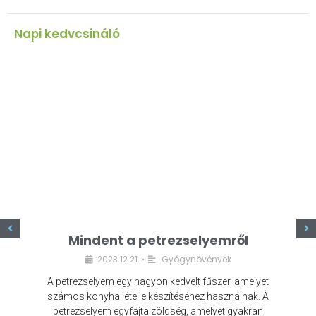
Napi kedvcsináló
z
Mindent a petrezselyemről
2023.12.21.
Gyógynövények
•
A petrezselyem egy nagyon kedvelt fűszer, amelyet
számos konyhai étel elkészítéséhez használnak. A
petrezselyem egyfajta zöldség, amelyet gyakran