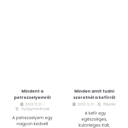
Mindent a
Minden amit tudni
petrezselyemről
szeretnél a kefírről
2023.12.21.
2023.12.21.
Étkezés
•
•
Gyógynövények
A kefír egy
A petrezselyem egy
egészséges,
nagyon kedvelt
különleges italt,