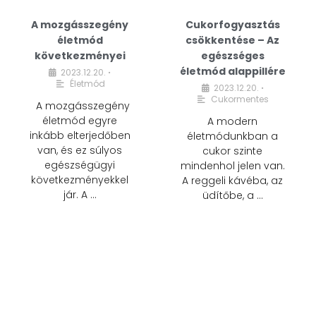
A mozgásszegény
Cukorfogyasztás
életmód
csökkentése – Az
következményei
egészséges
életmód alappillére
2023.12.20.
•
Életmód
2023.12.20.
•
Cukormentes
A mozgásszegény
életmód egyre
A modern
inkább elterjedőben
életmódunkban a
van, és ez súlyos
cukor szinte
egészségügyi
mindenhol jelen van.
következményekkel
A reggeli kávéba, az
jár. A …
üdítőbe, a …