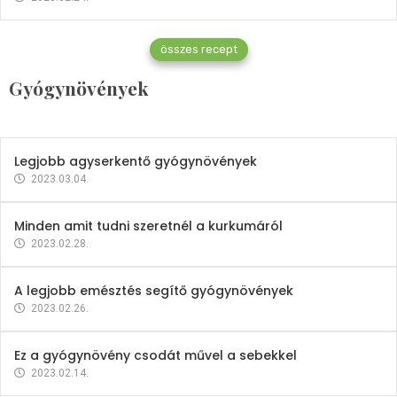
Gyógynövények
összes recept
Mindent a petrezselyemről
Gyógynövények
2023.12.21.
Legjobb agyserkentő gyógynövények
2023.03.04.
Minden amit tudni szeretnél a kurkumáról
2023.02.28.
A legjobb emésztés segítő gyógynövények
2023.02.26.
Ez a gyógynövény csodát művel a sebekkel
2023.02.14.
Vitaminok