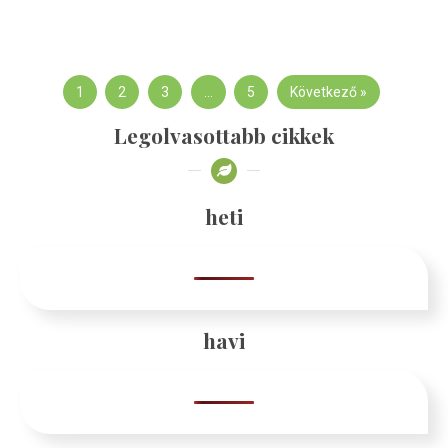
1
2
3
…
5
Következő »
Legolvasottabb cikkek
heti
havi