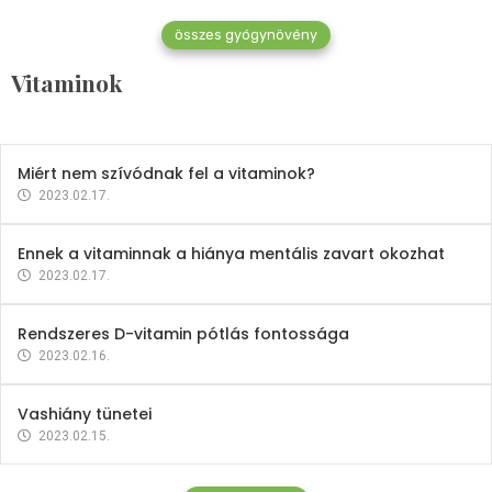
összes gyógynövény
Mindent a B-12 vitaminról
Vitaminok
2023.02.27.
Miért nem szívódnak fel a vitaminok?
2023.02.17.
Ennek a vitaminnak a hiánya mentális zavart okozhat
2023.02.17.
Rendszeres D-vitamin pótlás fontossága
2023.02.16.
Vashiány tünetei
2023.02.15.