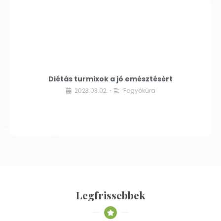
Diétás turmixok a jó emésztésért
2023.03.02.
Fogyókúra
•
Legfrissebbek