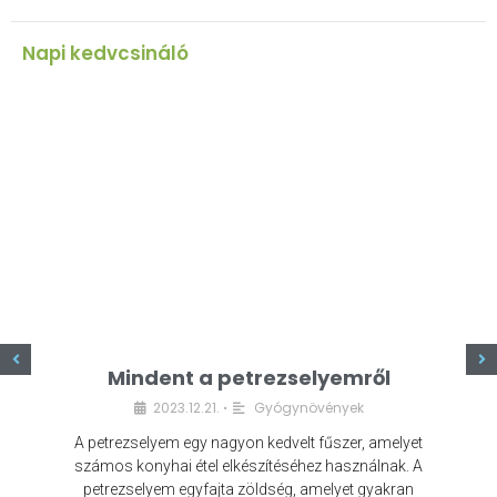
Napi kedvcsináló
z
Mindent a petrezselyemről
2023.12.21.
Gyógynövények
•
A petrezselyem egy nagyon kedvelt fűszer, amelyet
számos konyhai étel elkészítéséhez használnak. A
petrezselyem egyfajta zöldség, amelyet gyakran