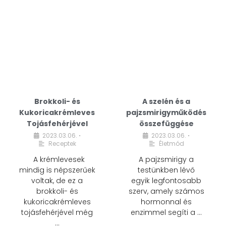
Brokkoli- és
A szelén és a
Kukoricakrémleves
pajzsmirigyműködés
Tojásfehérjével
összefüggése
2023.03.06.
2023.03.06.
•
•
Receptek
Életmód
A krémlevesek
A pajzsmirigy a
mindig is népszerűek
testünkben lévő
voltak, de ez a
egyik legfontosabb
brokkoli- és
szerv, amely számos
kukoricakrémleves
hormonnal és
tojásfehérjével még
enzimmel segíti a …
…