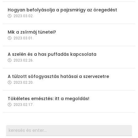
Hogyan befolyásolja a pajzsmirigy az öregedést
2023.03.02.
Mik a zsírmáj tünetei?
2023.03.01.
A szelén és a has puffadás kapcsolata
2023.02.26.
A túlzott sófogyasztás hatásai a szervezetre
2023.02.20.
Tökéletes emésztés: itt a megoldás!
2023.02.17.