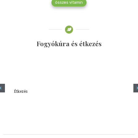
összes vitamin
Fogyókúra és étkezés
Étkezés
Minden amit tudni szeretnél a kefírről
2023.12.21.