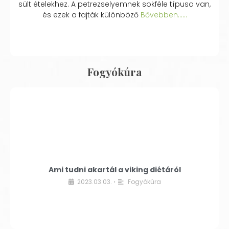
sült ételekhez. A petrezselyemnek sokféle típusa van,
és ezek a fajták különböző
Bővebben...…
Fogyókúra
Ami tudni akartál a viking diétáról
2023.03.03.
Fogyókúra
•