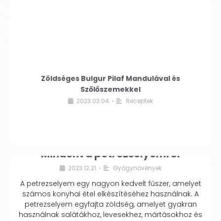
Zöldséges Bulgur Pilaf Mandulával és
Szőlőszemekkel
2023.03.04.
Receptek
•
Mindent a petrezselyemről
2023.12.21.
Gyógynövények
•
A petrezselyem egy nagyon kedvelt fűszer, amelyet
számos konyhai étel elkészítéséhez használnak. A
petrezselyem egyfajta zöldség, amelyet gyakran
használnak salátákhoz, levesekhez, mártásokhoz és