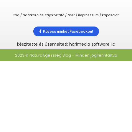
faq / adatkezelési tájékoztató / ászf / impresszum / kapcsolat
Kövess minket Facebookon!
készítette és üzemelteti: horimedia software llc
2023 © Natura Egészség Blog – Minden jog fenntartva