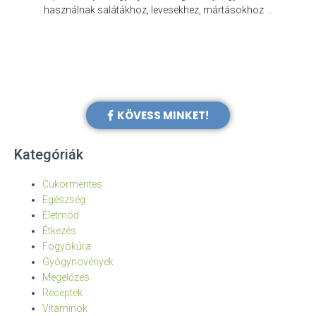
e
használnak salátákhoz, levesekhez, mártásokhoz …
KÖVESS MINKET!
Kategóriák
Cukormentes
Egészség
Életmód
Étkezés
Fogyókúra
Gyógynövények
Megelőzés
Receptek
Vitaminok