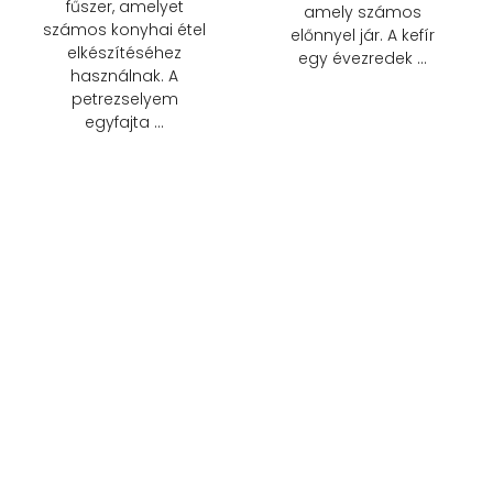
fűszer, amelyet
amely számos
számos konyhai étel
előnnyel jár. A kefír
elkészítéséhez
egy évezredek …
használnak. A
petrezselyem
egyfajta …