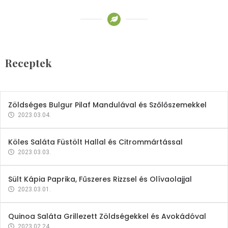
Receptek
Brokkoli- és Kukoricakrémleves
Tojásfehérjével
Receptek
2023.03.06.
Zöldséges Bulgur Pilaf Mandulával és Szőlőszemekkel
2023.03.04.
Köles Saláta Füstölt Hallal és Citrommártással
2023.03.03.
Sült Kápia Paprika, Fűszeres Rizzsel és Olívaolajjal
2023.03.01.
Quinoa Saláta Grillezett Zöldségekkel és Avokádóval
2023.02.24.