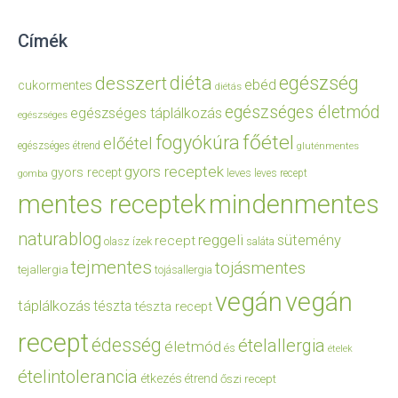
Címék
diéta
egészség
desszert
ebéd
cukormentes
diétás
egészséges életmód
egészséges táplálkozás
egészséges
főétel
fogyókúra
előétel
egészséges étrend
gluténmentes
gyors receptek
gyors recept
leves
leves recept
gomba
mentes receptek
mindenmentes
naturablog
reggeli
sütemény
recept
olasz ízek
saláta
tejmentes
tojásmentes
tejallergia
tojásallergia
vegán
vegán
táplálkozás
tészta
tészta recept
recept
édesség
ételallergia
életmód
és
ételek
ételintolerancia
étkezés
étrend
őszi recept