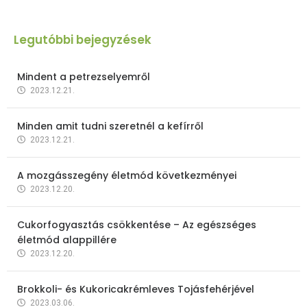
Legutóbbi bejegyzések
Mindent a petrezselyemről
2023.12.21.
Minden amit tudni szeretnél a kefírről
2023.12.21.
A mozgásszegény életmód következményei
2023.12.20.
Cukorfogyasztás csökkentése – Az egészséges
életmód alappillére
2023.12.20.
Brokkoli- és Kukoricakrémleves Tojásfehérjével
2023.03.06.