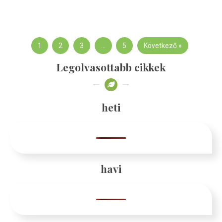
1
2
3
…
5
Következő »
Legolvasottabb cikkek
heti
havi