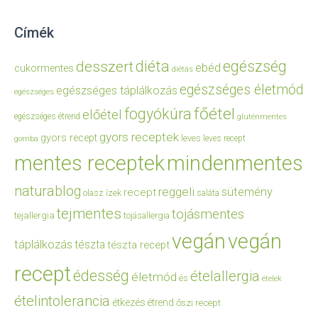
Címék
diéta
egészség
desszert
ebéd
cukormentes
diétás
egészséges életmód
egészséges táplálkozás
egészséges
főétel
fogyókúra
előétel
egészséges étrend
gluténmentes
gyors receptek
gyors recept
leves
leves recept
gomba
mentes receptek
mindenmentes
naturablog
reggeli
sütemény
recept
olasz ízek
saláta
tejmentes
tojásmentes
tejallergia
tojásallergia
vegán
vegán
táplálkozás
tészta
tészta recept
recept
édesség
ételallergia
életmód
és
ételek
ételintolerancia
étkezés
étrend
őszi recept