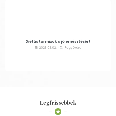
Diétás turmixok a jó emésztésért
2023.03.02.
Fogyókúra
•
Legfrissebbek