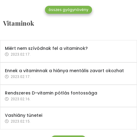
összes gyógynövény
Mindent a B-12 vitaminról
Vitaminok
2023.02.27.
Miért nem szívódnak fel a vitaminok?
2023.02.17.
Ennek a vitaminnak a hiánya mentális zavart okozhat
2023.02.17.
Rendszeres D-vitamin pótlás fontossága
2023.02.16.
Vashiány tünetei
2023.02.15.