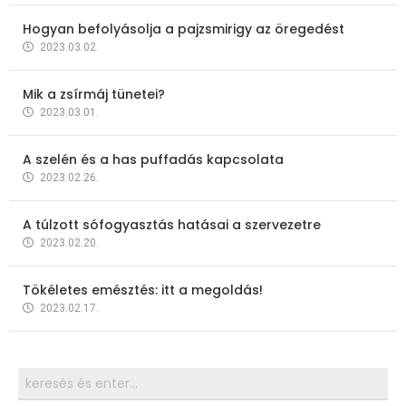
Hogyan befolyásolja a pajzsmirigy az öregedést
2023.03.02.
Mik a zsírmáj tünetei?
2023.03.01.
A szelén és a has puffadás kapcsolata
2023.02.26.
A túlzott sófogyasztás hatásai a szervezetre
2023.02.20.
Tökéletes emésztés: itt a megoldás!
2023.02.17.