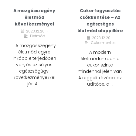
A mozgásszegény
Cukorfogyasztás
életmód
csökkentése – Az
következményei
egészséges
életmód alappillére
2023.12.20.
•
Életmód
2023.12.20.
•
Cukormentes
A mozgásszegény
életmód egyre
A modern
inkább elterjedőben
életmódunkban a
van, és ez súlyos
cukor szinte
egészségügyi
mindenhol jelen van.
következményekkel
A reggeli kávéba, az
jár. A …
üdítőbe, a …