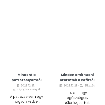
Mindent a
Minden amit tudni
petrezselyemről
szeretnél a kefírről
2023.12.21.
2023.12.21.
Étkezés
•
•
Gyógynövények
A kefír egy
A petrezselyem egy
egészséges,
nagyon kedvelt
különleges italt,