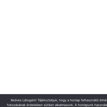
Kedves Látogató! Tájékoztatjuk, hogy a honlap felhasználói élm
fokozásának érdekében sütiket alkalmazunk. A honlapunk használa