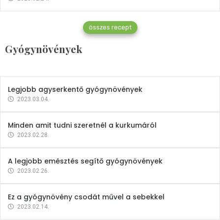
Gyógynövények
összes recept
Mindent a petrezselyemről
Gyógynövények
2023.12.21.
Legjobb agyserkentő gyógynövények
2023.03.04.
Minden amit tudni szeretnél a kurkumáról
2023.02.28.
A legjobb emésztés segítő gyógynövények
2023.02.26.
Ez a gyógynövény csodát művel a sebekkel
2023.02.14.
Vitaminok