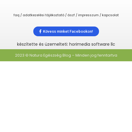
faq / adatkezelési tájékoztató / ászf / impresszum / kapcsolat
Kövess minket Facebookon!
készítette és üzemelteti: horimedia software llc
2023 © Natura Egészség Blog – Minden jog fenntartva