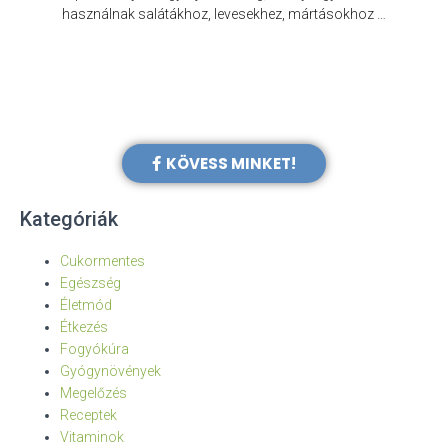
e
használnak salátákhoz, levesekhez, mártásokhoz …
KÖVESS MINKET!
Kategóriák
Cukormentes
Egészség
Életmód
Étkezés
Fogyókúra
Gyógynövények
Megelőzés
Receptek
Vitaminok