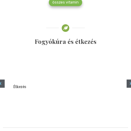
összes vitamin
Fogyókúra és étkezés
Étkezés
Minden amit tudni szeretnél a kefírről
2023.12.21.