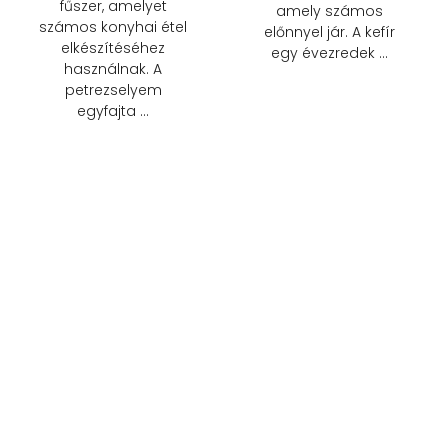
fűszer, amelyet
amely számos
számos konyhai étel
előnnyel jár. A kefír
elkészítéséhez
egy évezredek …
használnak. A
petrezselyem
egyfajta …