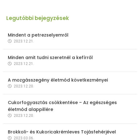
Legutóbbi bejegyzések
Mindent a petrezselyemről
2023.12.21.
Minden amit tudni szeretnél a kefírről
2023.12.21.
A mozgásszegény életmód következményei
2023.12.20.
Cukorfogyasztás csökkentése – Az egészséges
életmód alappillére
2023.12.20.
Brokkoli- és Kukoricakrémleves Tojásfehérjével
2023.03.06.