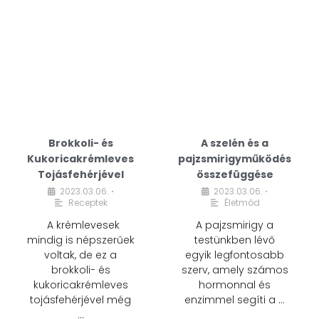
Brokkoli- és
A szelén és a
Kukoricakrémleves
pajzsmirigyműködés
Tojásfehérjével
összefüggése
2023.03.06.
2023.03.06.
•
•
Receptek
Életmód
A krémlevesek
A pajzsmirigy a
mindig is népszerűek
testünkben lévő
voltak, de ez a
egyik legfontosabb
brokkoli- és
szerv, amely számos
kukoricakrémleves
hormonnal és
tojásfehérjével még
enzimmel segíti a …
…