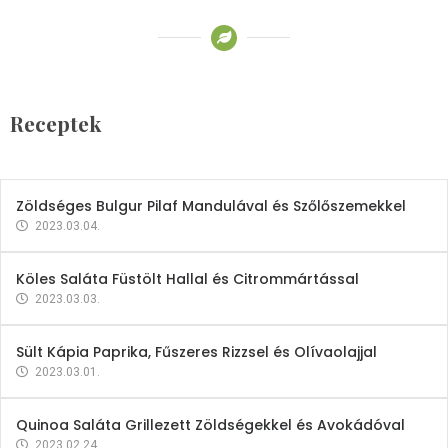
Receptek
Brokkoli- és Kukoricakrémleves
Tojásfehérjével
Receptek
2023.03.06.
Zöldséges Bulgur Pilaf Mandulával és Szőlőszemekkel
2023.03.04.
Köles Saláta Füstölt Hallal és Citrommártással
2023.03.03.
Sült Kápia Paprika, Fűszeres Rizzsel és Olívaolajjal
2023.03.01.
Quinoa Saláta Grillezett Zöldségekkel és Avokádóval
2023.02.24.