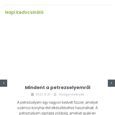
Napi kedvcsináló
z
Mindent a petrezselyemről
2023.12.21.
Gyógynövények
•
A petrezselyem egy nagyon kedvelt fűszer, amelyet
számos konyhai étel elkészítéséhez használnak. A
petrezselyem egyfajta zöldség, amelyet gyakran