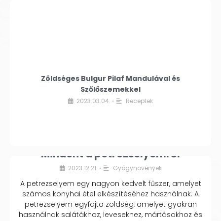
Zöldséges Bulgur Pilaf Mandulával és
Szőlőszemekkel
2023.03.04.
Receptek
•
Mindent a petrezselyemről
2023.12.21.
Gyógynövények
•
A petrezselyem egy nagyon kedvelt fűszer, amelyet
számos konyhai étel elkészítéséhez használnak. A
petrezselyem egyfajta zöldség, amelyet gyakran
használnak salátákhoz, levesekhez, mártásokhoz és