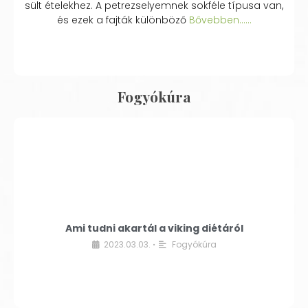
sült ételekhez. A petrezselyemnek sokféle típusa van,
és ezek a fajták különböző
Bővebben...…
Fogyókúra
Ami tudni akartál a viking diétáról
2023.03.03.
Fogyókúra
•