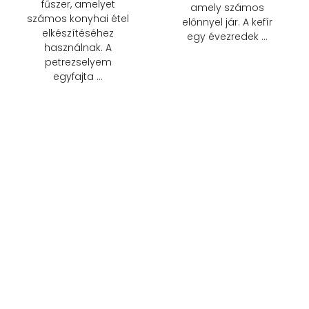
fűszer, amelyet
amely számos
számos konyhai étel
előnnyel jár. A kefír
elkészítéséhez
egy évezredek …
használnak. A
petrezselyem
egyfajta …