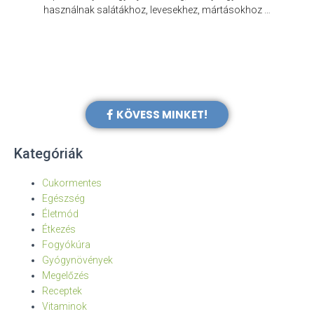
e
használnak salátákhoz, levesekhez, mártásokhoz …
KÖVESS MINKET!
Kategóriák
Cukormentes
Egészség
Életmód
Étkezés
Fogyókúra
Gyógynövények
Megelőzés
Receptek
Vitaminok