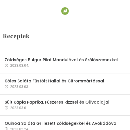
Receptek
Brokkoli- és Kukoricakrémleves
Tojásfehérjével
Receptek
2023.03.06.
Zöldséges Bulgur Pilaf Mandulával és Szőlőszemekkel
2023.03.04.
Köles Saláta Füstölt Hallal és Citrommártással
2023.03.03.
Sült Kápia Paprika, Fűszeres Rizzsel és Olívaolajjal
2023.03.01.
Quinoa Saláta Grillezett Zöldségekkel és Avokádóval
2023.02.24.