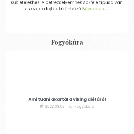
sült ételekhez. A petrezselyemnek sokféle típusa van,
és ezek a fajták különböző
Bővebben...…
Fogyókúra
Ami tudni akartál a viking diétáról
2023.03.03.
Fogyókúra
•