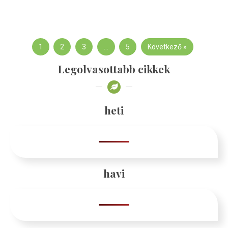
1
2
3
…
5
Következő »
Legolvasottabb cikkek
heti
havi