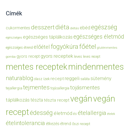
Címék
diéta
egészség
desszert
ebéd
cukormentes
diétás
egészséges életmód
egészséges táplálkozás
egészséges
főétel
fogyókúra
előétel
egészséges étrend
gluténmentes
gyors receptek
gyors recept
leves
leves recept
gomba
mentes receptek
mindenmentes
naturablog
reggeli
sütemény
recept
olasz ízek
saláta
tejmentes
tojásmentes
tejallergia
tojásallergia
vegán
vegán
táplálkozás
tészta
tészta recept
recept
édesség
ételallergia
életmód
és
ételek
ételintolerancia
étkezés
étrend
őszi recept