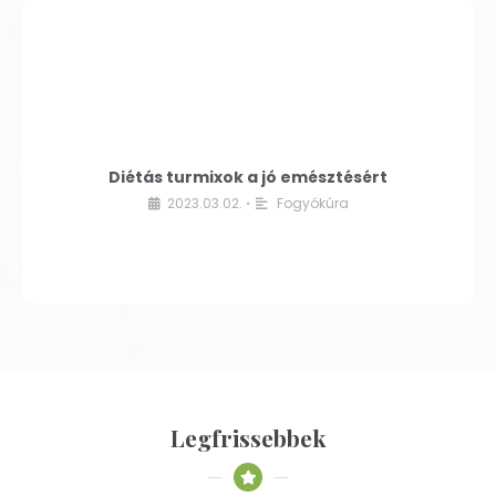
Diétás turmixok a jó emésztésért
2023.03.02.
Fogyókúra
•
Legfrissebbek