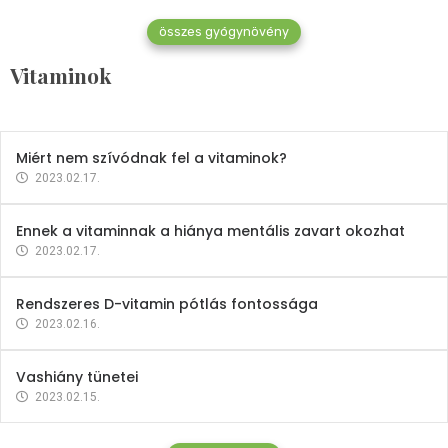
összes gyógynövény
Mindent a B-12 vitaminról
Vitaminok
2023.02.27.
Miért nem szívódnak fel a vitaminok?
2023.02.17.
Ennek a vitaminnak a hiánya mentális zavart okozhat
2023.02.17.
Rendszeres D-vitamin pótlás fontossága
2023.02.16.
Vashiány tünetei
2023.02.15.