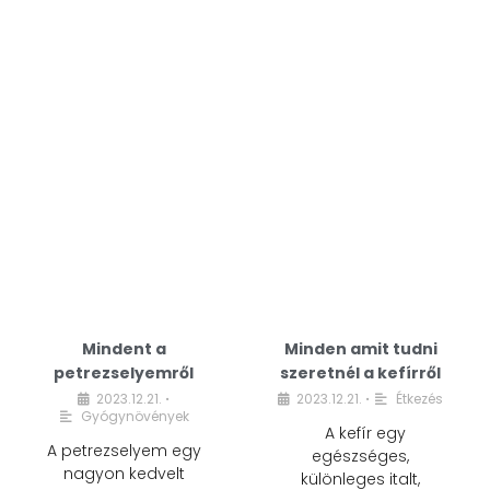
Mindent a
Minden amit tudni
petrezselyemről
szeretnél a kefírről
2023.12.21.
2023.12.21.
Étkezés
•
•
Gyógynövények
A kefír egy
A petrezselyem egy
egészséges,
nagyon kedvelt
különleges italt,