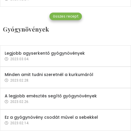
Gyógynövények
összes recept
Mindent a petrezselyemről
Gyógynövények
2023.12.21.
Legjobb agyserkentő gyógynövények
2023.03.04.
Minden amit tudni szeretnél a kurkumáról
2023.02.28.
A legjobb emésztés segítő gyógynövények
2023.02.26.
Ez a gyógynövény csodát művel a sebekkel
2023.02.14.
Vitaminok