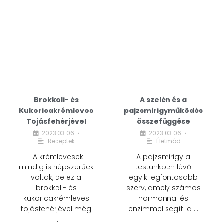
Brokkoli- és
A szelén és a
Kukoricakrémleves
pajzsmirigyműködés
Tojásfehérjével
összefüggése
2023.03.06.
2023.03.06.
•
•
Receptek
Életmód
A krémlevesek
A pajzsmirigy a
mindig is népszerűek
testünkben lévő
voltak, de ez a
egyik legfontosabb
brokkoli- és
szerv, amely számos
kukoricakrémleves
hormonnal és
tojásfehérjével még
enzimmel segíti a …
…