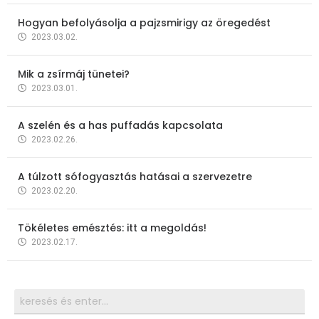
Hogyan befolyásolja a pajzsmirigy az öregedést
2023.03.02.
Mik a zsírmáj tünetei?
2023.03.01.
A szelén és a has puffadás kapcsolata
2023.02.26.
A túlzott sófogyasztás hatásai a szervezetre
2023.02.20.
Tökéletes emésztés: itt a megoldás!
2023.02.17.