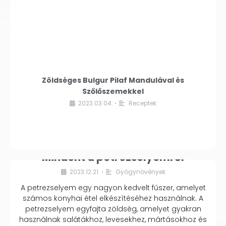
Zöldséges Bulgur Pilaf Mandulával és
Szőlőszemekkel
2023.03.04.
Receptek
•
Mindent a petrezselyemről
2023.12.21.
Gyógynövények
•
A petrezselyem egy nagyon kedvelt fűszer, amelyet
számos konyhai étel elkészítéséhez használnak. A
petrezselyem egyfajta zöldség, amelyet gyakran
használnak salátákhoz, levesekhez, mártásokhoz és