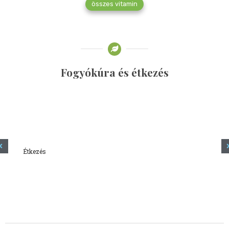
összes vitamin
Fogyókúra és étkezés
Étkezés
Minden amit tudni szeretnél a kefírről
2023.12.21.