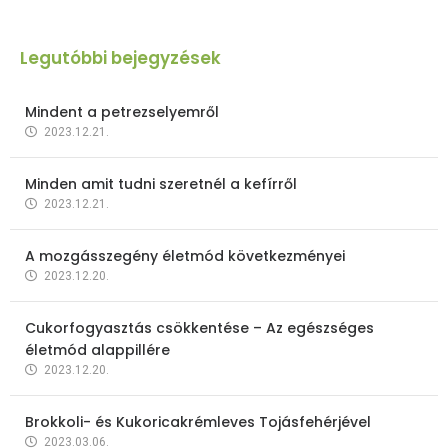
Legutóbbi bejegyzések
Mindent a petrezselyemről
2023.12.21.
Minden amit tudni szeretnél a kefírről
2023.12.21.
A mozgásszegény életmód következményei
2023.12.20.
Cukorfogyasztás csökkentése – Az egészséges
életmód alappillére
2023.12.20.
Brokkoli- és Kukoricakrémleves Tojásfehérjével
2023.03.06.