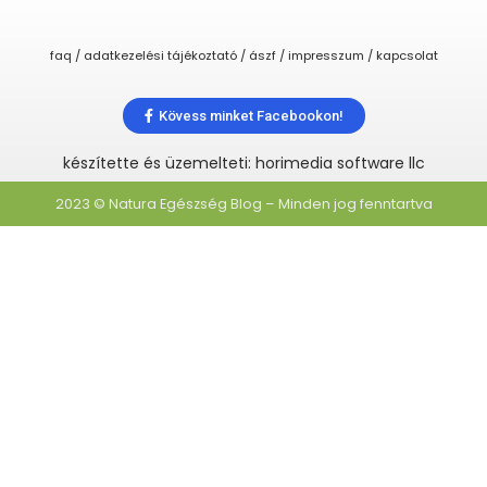
faq / adatkezelési tájékoztató / ászf / impresszum / kapcsolat
Kövess minket Facebookon!
készítette és üzemelteti: horimedia software llc
2023 © Natura Egészség Blog – Minden jog fenntartva