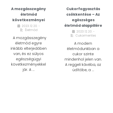
A mozgásszegény
Cukorfogyasztás
életmód
csökkentése – Az
következményei
egészséges
életmód alappillére
2023.12.20.
•
Életmód
2023.12.20.
•
Cukormentes
A mozgásszegény
életmód egyre
A modern
inkább elterjedőben
életmódunkban a
van, és ez súlyos
cukor szinte
egészségügyi
mindenhol jelen van.
következményekkel
A reggeli kávéba, az
jár. A …
üdítőbe, a …