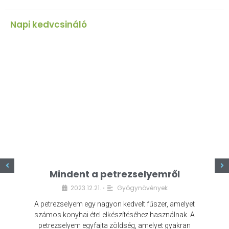
Napi kedvcsináló
z
Mindent a petrezselyemről
2023.12.21.
Gyógynövények
•
A petrezselyem egy nagyon kedvelt fűszer, amelyet
számos konyhai étel elkészítéséhez használnak. A
petrezselyem egyfajta zöldség, amelyet gyakran