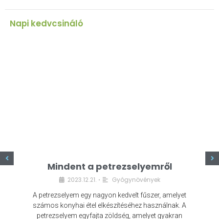
Napi kedvcsináló
z
Mindent a petrezselyemről
2023.12.21.
Gyógynövények
•
A petrezselyem egy nagyon kedvelt fűszer, amelyet
számos konyhai étel elkészítéséhez használnak. A
petrezselyem egyfajta zöldség, amelyet gyakran