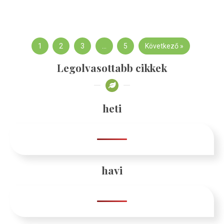
1
2
3
…
5
Következő »
Legolvasottabb cikkek
heti
havi