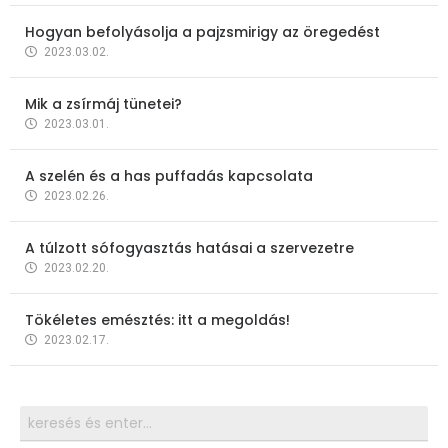
Hogyan befolyásolja a pajzsmirigy az öregedést
2023.03.02.
Mik a zsírmáj tünetei?
2023.03.01.
A szelén és a has puffadás kapcsolata
2023.02.26.
A túlzott sófogyasztás hatásai a szervezetre
2023.02.20.
Tökéletes emésztés: itt a megoldás!
2023.02.17.