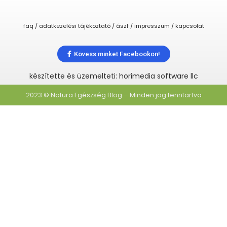
faq / adatkezelési tájékoztató / ászf / impresszum / kapcsolat
Kövess minket Facebookon!
készítette és üzemelteti: horimedia software llc
2023 © Natura Egészség Blog – Minden jog fenntartva