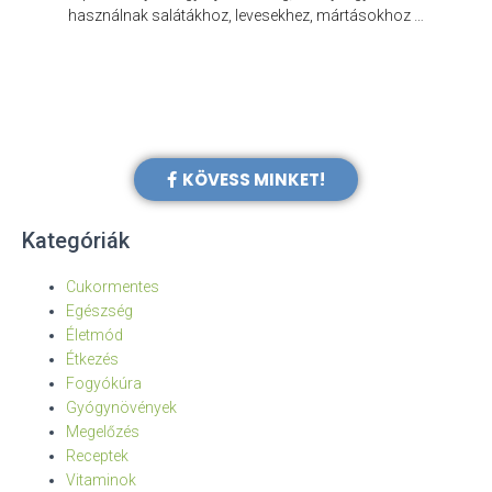
e
használnak salátákhoz, levesekhez, mártásokhoz …
KÖVESS MINKET!
Kategóriák
Cukormentes
Egészség
Életmód
Étkezés
Fogyókúra
Gyógynövények
Megelőzés
Receptek
Vitaminok