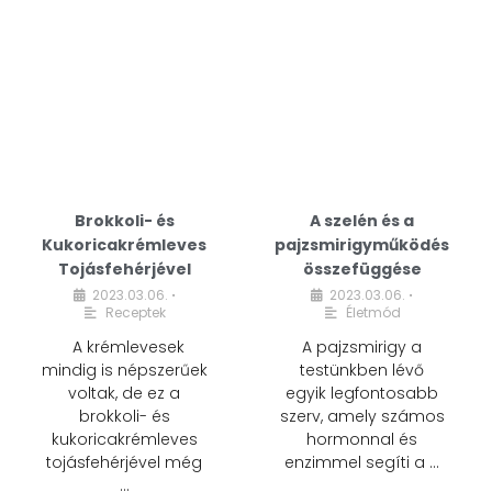
Brokkoli- és
A szelén és a
Kukoricakrémleves
pajzsmirigyműködés
Tojásfehérjével
összefüggése
2023.03.06.
2023.03.06.
•
•
Receptek
Életmód
A krémlevesek
A pajzsmirigy a
mindig is népszerűek
testünkben lévő
voltak, de ez a
egyik legfontosabb
brokkoli- és
szerv, amely számos
kukoricakrémleves
hormonnal és
tojásfehérjével még
enzimmel segíti a …
…