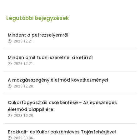
Legutóbbi bejegyzések
Mindent a petrezselyemről
2023.12.21.
Minden amit tudni szeretnél a kefírről
2023.12.21.
A mozgásszegény életmód következményei
2023.12.20.
Cukorfogyasztás csökkentése – Az egészséges
életmód alappillére
2023.12.20.
Brokkoli- és Kukoricakrémleves Tojásfehérjével
2023.03.06.