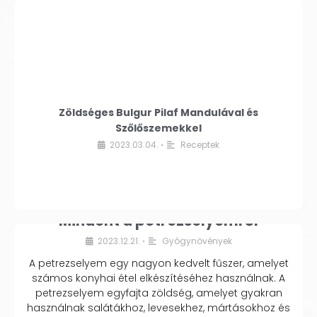
Zöldséges Bulgur Pilaf Mandulával és
Szőlőszemekkel
2023.03.04.
Receptek
•
Mindent a petrezselyemről
2023.12.21.
Gyógynövények
•
A petrezselyem egy nagyon kedvelt fűszer, amelyet
számos konyhai étel elkészítéséhez használnak. A
petrezselyem egyfajta zöldség, amelyet gyakran
használnak salátákhoz, levesekhez, mártásokhoz és