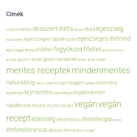
Címék
diéta
egészség
desszert
ebéd
cukormentes
diétás
egészséges életmód
egészséges táplálkozás
egészséges
főétel
fogyókúra
előétel
egészséges étrend
gluténmentes
gyors receptek
gyors recept
leves
leves recept
gomba
mentes receptek
mindenmentes
naturablog
reggeli
sütemény
recept
olasz ízek
saláta
tejmentes
tojásmentes
tejallergia
tojásallergia
vegán
vegán
táplálkozás
tészta
tészta recept
recept
édesség
ételallergia
életmód
és
ételek
ételintolerancia
étkezés
étrend
őszi recept