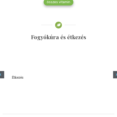
összes vitamin
Fogyókúra és étkezés
Étkezés
Minden amit tudni szeretnél a kefírről
2023.12.21.