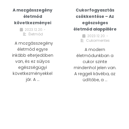
A mozgásszegény
Cukorfogyasztás
életmód
csökkentése – Az
következményei
egészséges
életmód alappillére
2023.12.20.
•
Életmód
2023.12.20.
•
Cukormentes
A mozgásszegény
életmód egyre
A modern
inkább elterjedőben
életmódunkban a
van, és ez súlyos
cukor szinte
egészségügyi
mindenhol jelen van.
következményekkel
A reggeli kávéba, az
jár. A …
üdítőbe, a …