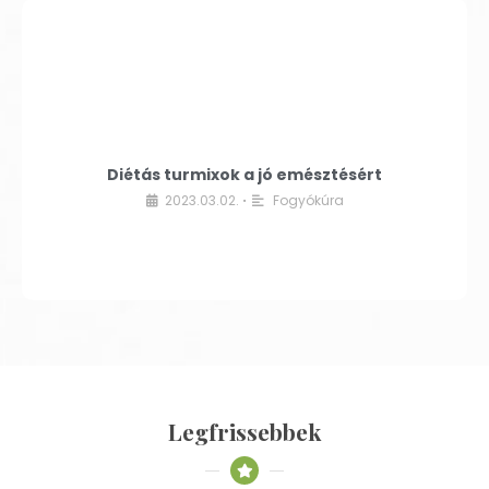
Diétás turmixok a jó emésztésért
2023.03.02.
Fogyókúra
•
Legfrissebbek