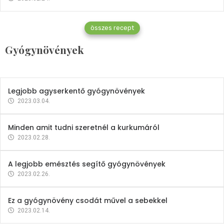
Gyógynövények
összes recept
Mindent a petrezselyemről
Gyógynövények
2023.12.21.
Legjobb agyserkentő gyógynövények
2023.03.04.
Minden amit tudni szeretnél a kurkumáról
2023.02.28.
A legjobb emésztés segítő gyógynövények
2023.02.26.
Ez a gyógynövény csodát művel a sebekkel
2023.02.14.
Vitaminok