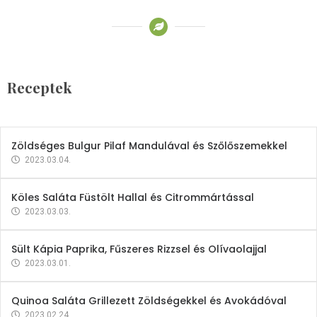
Receptek
Brokkoli- és Kukoricakrémleves
Tojásfehérjével
Receptek
2023.03.06.
Zöldséges Bulgur Pilaf Mandulával és Szőlőszemekkel
2023.03.04.
Köles Saláta Füstölt Hallal és Citrommártással
2023.03.03.
Sült Kápia Paprika, Fűszeres Rizzsel és Olívaolajjal
2023.03.01.
Quinoa Saláta Grillezett Zöldségekkel és Avokádóval
2023.02.24.