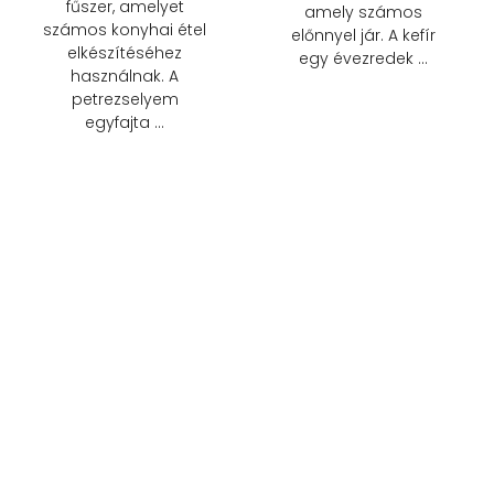
fűszer, amelyet
amely számos
számos konyhai étel
előnnyel jár. A kefír
elkészítéséhez
egy évezredek …
használnak. A
petrezselyem
egyfajta …