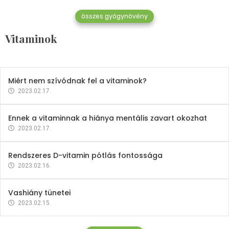
összes gyógynövény
Mindent a B-12 vitaminról
Vitaminok
2023.02.27.
Miért nem szívódnak fel a vitaminok?
2023.02.17.
Ennek a vitaminnak a hiánya mentális zavart okozhat
2023.02.17.
Rendszeres D-vitamin pótlás fontossága
2023.02.16.
Vashiány tünetei
2023.02.15.