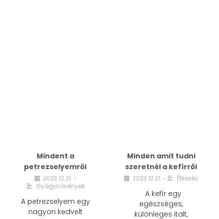
Mindent a
Minden amit tudni
petrezselyemről
szeretnél a kefírről
2023.12.21.
2023.12.21.
Étkezés
•
•
Gyógynövények
A kefír egy
A petrezselyem egy
egészséges,
nagyon kedvelt
különleges italt,