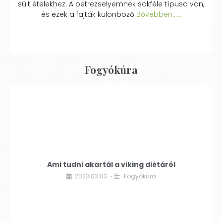
sült ételekhez. A petrezselyemnek sokféle típusa van,
és ezek a fajták különböző
Bővebben...…
Fogyókúra
Ami tudni akartál a viking diétáról
2023.03.03.
Fogyókúra
•