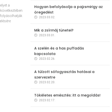
elyet a
Hogyan befolyásolja a pajzsmirigy az
 következtében
öregedést
folyásolhatják
2023.03.02.
elésére
Mik a zsírmáj tünetei?
2023.03.01.
A szelén és a has puffadás
kapcsolata
2023.02.26.
A túlzott sófogyasztás hatásai a
szervezetre
2023.02.20.
Tökéletes emésztés: itt a megoldás!
2023.02.17.