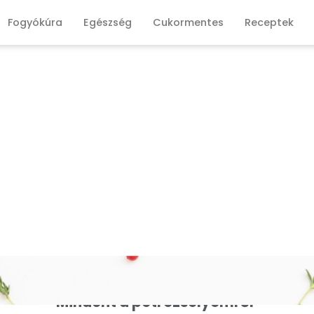
Fogyókúra
Egészség
Cukormentes
Receptek
Mindent a petrezselyemről