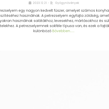
2023.12.21.
Gyógynövények
•
rezselyem egy nagyon kedvelt fűszer, amelyet számos konyhai
észítéséhez használnak. A petrezselyem egyfajta zöldség, amel
yakran használnak salátákhoz, levesekhez, mártásokhoz és sül
telekhez. A petrezselyemnek sokféle típusa van, és ezek a fajtá
különböző
Bővebben...…