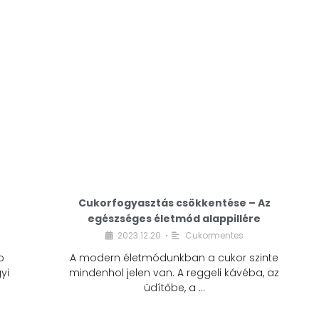
Cukorfogyasztás csökkentése – Az
egészséges életmód alappillére
Cukorfogyasztás
2023.12.20.
Cukormentes
•
csökkentése – Az
b
A modern életmódunkban a cukor szinte
egészséges életmód
yi
mindenhol jelen van. A reggeli kávéba, az
alappillére
üdítőbe, a …
2023.12.20.
Cukormentes
•