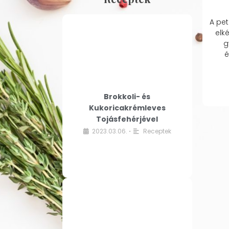
A pet
elk
g
é
Brokkoli- és
Kukoricakrémleves
Tojásfehérjével
2023.03.06.
Receptek
•