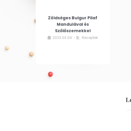
Zöldséges Bulgur Pilaf
Mandulával és
Szőlőszemekkel
2023.03.04.
Receptek
•
L