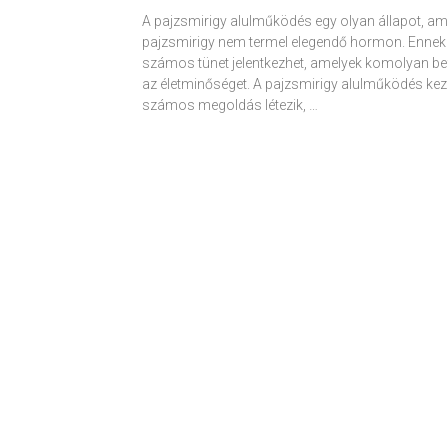
A pajzsmirigy alulműködés egy olyan állapot, am
pajzsmirigy nem termel elegendő hormon. Ennek
számos tünet jelentkezhet, amelyek komolyan be
az életminőséget. A pajzsmirigy alulműködés kez
számos megoldás létezik, …
Receptek