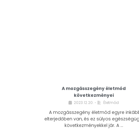
A mozgásszegény életmód
következményei
2023.12.20.
Életmód
•
A mozgásszegény életmód egyre inkáb
elterjedőben van, és ez súlyos egészségüg
következményekkel jár. A …