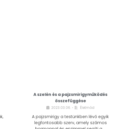
A modern életmódunkban a cukor szinte
mindenhol jelen van. A reggeli kávéba, az
üdítőbe, a desszertekbe és még sok más
élelmiszerbe is …
A szelén és a pajzsmirigyműködés
összefüggése
2023.03.06.
Életmód
•
k,
A pajzsmirigy a testünkben lévő egyik
legfontosabb szerv, amely számos
hormonnal és enzimmel segíti a …