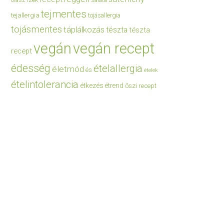
saláta
tejmentes
tejallergia
tojásallergia
tojásmentes
táplálkozás
tészta
tészta
vegán
vegán recept
recept
édesség
ételallergia
életmód
és
ételek
ételintolerancia
étkezés
étrend
őszi recept