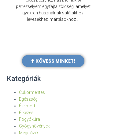
elkészítéséhez használnak. A
évezredek óta f
petrezselyem egyfajta zöldség, amelyet
legkülönb
gyakran használnak salátákhoz,
levesekhez, mártásokhoz …
KÖVESS MINKET!
Kategóriák
Cukormentes
Egészség
Életmód
Étkezés
Fogyókúra
Gyógynövények
Megelőzés