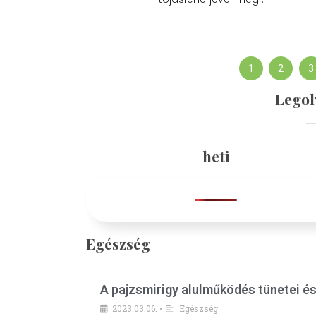
1
2
3
Legol
heti
Egészség
A pajzsmirigy alulműködés tünetei é
2023.03.06.
Egészség
•