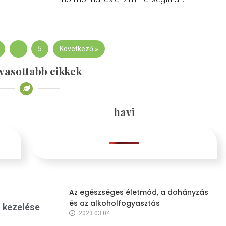
…
5
Következő »
vasottabb cikkek
havi
Az egészséges életmód, a dohányzás
és az alkoholfogyasztás
s kezelése
2023.03.04.