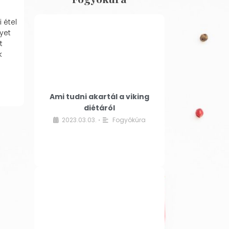
 étel
yet
t
k
Ami tudni akartál a viking
diétáról
2023.03.03.
Fogyókúra
•