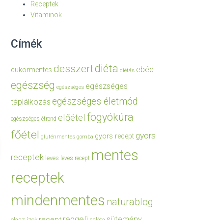
Receptek
Vitaminok
Címék
diéta
desszert
ebéd
cukormentes
diétás
egészség
egészséges
egészséges
egészséges életmód
táplálkozás
fogyókúra
előétel
egészséges étrend
főétel
gyors
gyors recept
gluténmentes
gomba
mentes
receptek
leves
leves recept
receptek
mindenmentes
naturablog
reggeli
sütemény
recept
olasz ízek