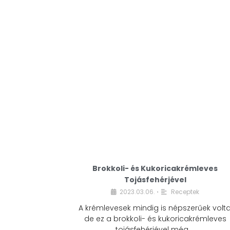
Brokkoli- és Kukoricakrémleves
Tojásfehérjével
2023.03.06.
Receptek
•
A krémlevesek mindig is népszerűek volta
de ez a brokkoli- és kukoricakrémleves
tojásfehérjével még …