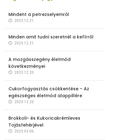
Mindent a petrezselyemről
2023.12.21.
Minden amit tudni szeretnél a kefírről
2023.12.21.
A mozgásszegény életmód
következményei
2023.12.20.
Cukorfogyasztás csökkentése – Az
egészséges életmód alappillére
2023.12.20.
Brokkoli- és Kukoricakrémleves
Tojásfehérjével
2023.03.06.