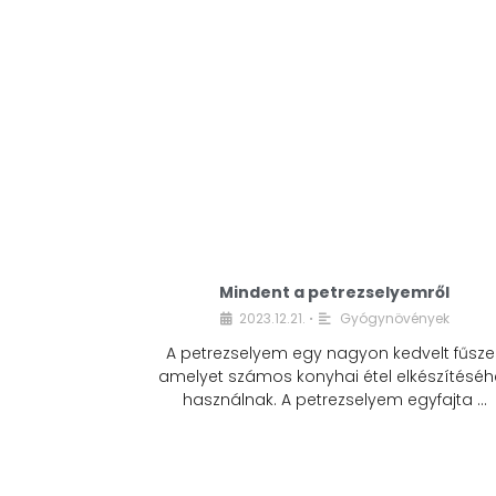
Mindent a petrezselyemről
2023.12.21.
Gyógynövények
•
A petrezselyem egy nagyon kedvelt fűszer
amelyet számos konyhai étel elkészítéséh
használnak. A petrezselyem egyfajta …