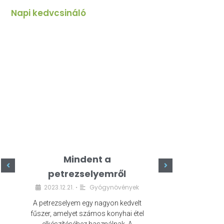
Napi kedvcsináló
Mindent a
Minde
petrezselyemről
szeret
2023.12.21.
Gyógynövények
2023.
•
A petrezselyem egy nagyon kedvelt
A kefír egy egé
fűszer, amelyet számos konyhai étel
amely számos e