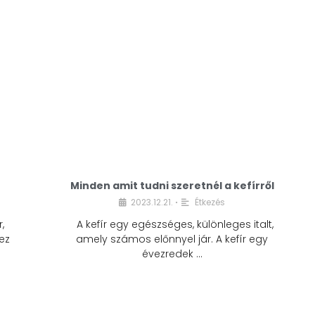
Minden amit tudni szeretnél a kefírről
2023.12.21.
Étkezés
•
,
A kefír egy egészséges, különleges italt,
ez
amely számos előnnyel jár. A kefír egy
évezredek …