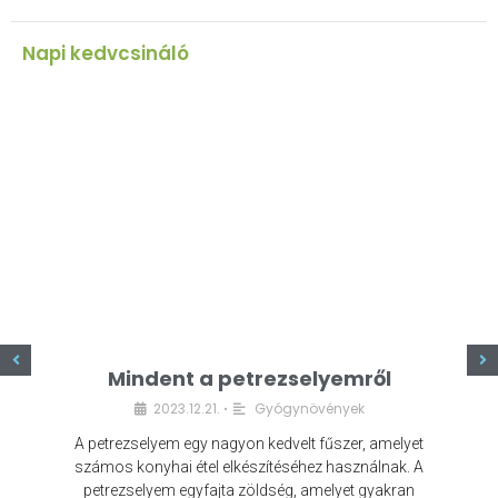
Napi kedvcsináló
z
Mindent a petrezselyemről
2023.12.21.
Gyógynövények
•
A petrezselyem egy nagyon kedvelt fűszer, amelyet
számos konyhai étel elkészítéséhez használnak. A
petrezselyem egyfajta zöldség, amelyet gyakran