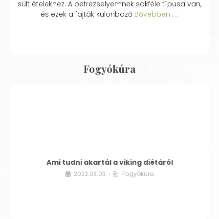
sült ételekhez. A petrezselyemnek sokféle típusa van,
és ezek a fajták különböző
Bővebben...…
Fogyókúra
Ami tudni akartál a viking diétáról
2023.03.03.
Fogyókúra
•