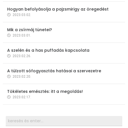
Hogyan befolyásolja a pajzsmirigy az öregedést
2023.03.02.
Mik a zsírmáj tünetei?
2023.03.01.
A szelén és a has puffadás kapcsolata
2023.02.26.
A túlzott sófogyasztás hatásai a szervezetre
2023.02.20.
Tökéletes emésztés: itt a megoldás!
2023.02.17.