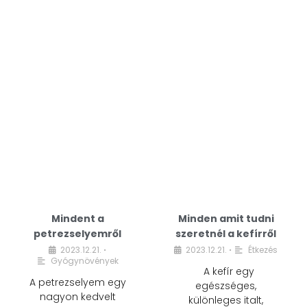
Mindent a
Minden amit tudni
petrezselyemről
szeretnél a kefírről
2023.12.21.
2023.12.21.
Étkezés
•
•
Gyógynövények
A kefír egy
A petrezselyem egy
egészséges,
nagyon kedvelt
különleges italt,