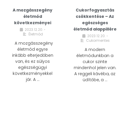
A mozgásszegény
Cukorfogyasztás
életmód
csökkentése – Az
következményei
egészséges
életmód alappillére
2023.12.20.
•
Életmód
2023.12.20.
•
Cukormentes
A mozgásszegény
életmód egyre
A modern
inkább elterjedőben
életmódunkban a
van, és ez súlyos
cukor szinte
egészségügyi
mindenhol jelen van.
következményekkel
A reggeli kávéba, az
jár. A …
üdítőbe, a …