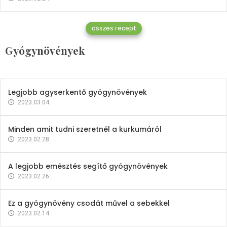
Gyógynövények
összes recept
Mindent a petrezselyemről
Gyógynövények
2023.12.21.
Legjobb agyserkentő gyógynövények
2023.03.04.
Minden amit tudni szeretnél a kurkumáról
2023.02.28.
A legjobb emésztés segítő gyógynövények
2023.02.26.
Ez a gyógynövény csodát művel a sebekkel
2023.02.14.
Vitaminok