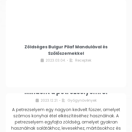
Zöldséges Bulgur Pilaf Mandulával és
Szőlőszemekkel
2023.03.04.
Receptek
•
Mindent a petrezselyemről
2023.12.21.
Gyógynövények
•
A petrezselyem egy nagyon kedvelt fűszer, amelyet
számos konyhai étel elkészítéséhez használnak. A
petrezselyem egyfajta zöldség, amelyet gyakran
használnak salátákhoz, levesekhez, mártásokhoz és