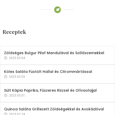
Receptek
Brokkoli- és Kukoricakrémleves
Tojásfehérjével
Receptek
2023.03.06.
Zöldséges Bulgur Pilaf Mandulával és Szőlőszemekkel
2023.03.04.
Köles Saláta Füstölt Hallal és Citrommártással
2023.03.03.
Sült Kápia Paprika, Fűszeres Rizzsel és Olívaolajjal
2023.03.01.
Quinoa Saláta Grillezett Zöldségekkel és Avokádóval
2023.02.24.