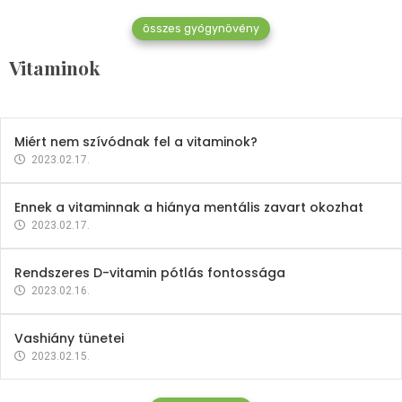
összes gyógynövény
Mindent a B-12 vitaminról
Vitaminok
2023.02.27.
Miért nem szívódnak fel a vitaminok?
2023.02.17.
Ennek a vitaminnak a hiánya mentális zavart okozhat
2023.02.17.
Rendszeres D-vitamin pótlás fontossága
2023.02.16.
Vashiány tünetei
2023.02.15.