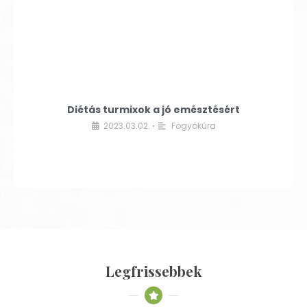
Diétás turmixok a jó emésztésért
2023.03.02.
Fogyókúra
•
Legfrissebbek