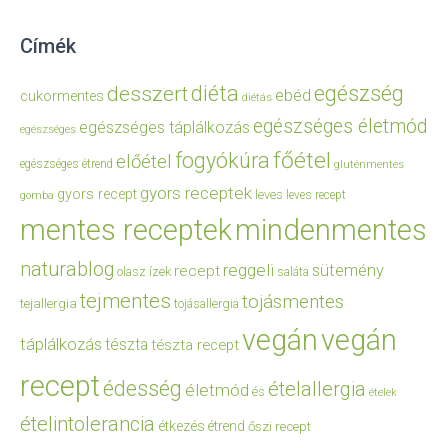
Címék
diéta
egészség
desszert
ebéd
cukormentes
diétás
egészséges életmód
egészséges táplálkozás
egészséges
főétel
fogyókúra
előétel
egészséges étrend
gluténmentes
gyors receptek
gyors recept
leves
leves recept
gomba
mentes receptek
mindenmentes
naturablog
reggeli
sütemény
recept
olasz ízek
saláta
tejmentes
tojásmentes
tejallergia
tojásallergia
vegán
vegán
táplálkozás
tészta
tészta recept
recept
édesség
ételallergia
életmód
és
ételek
ételintolerancia
étkezés
étrend
őszi recept