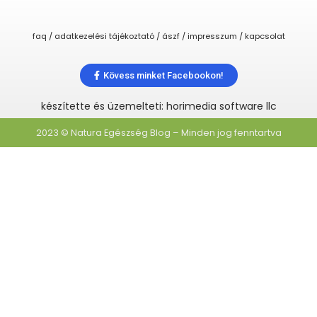
faq / adatkezelési tájékoztató / ászf / impresszum / kapcsolat
Kövess minket Facebookon!
készítette és üzemelteti: horimedia software llc
2023 © Natura Egészség Blog – Minden jog fenntartva