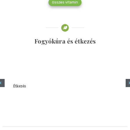
összes vitamin
Fogyókúra és étkezés
Étkezés
Minden amit tudni szeretnél a kefírről
2023.12.21.