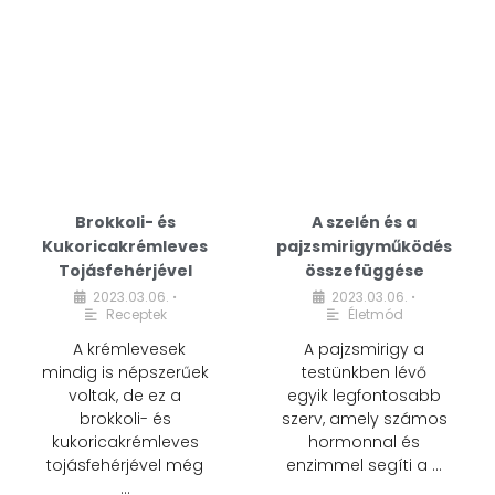
Brokkoli- és
A szelén és a
Kukoricakrémleves
pajzsmirigyműködés
Tojásfehérjével
összefüggése
2023.03.06.
2023.03.06.
•
•
Receptek
Életmód
A krémlevesek
A pajzsmirigy a
mindig is népszerűek
testünkben lévő
voltak, de ez a
egyik legfontosabb
brokkoli- és
szerv, amely számos
kukoricakrémleves
hormonnal és
tojásfehérjével még
enzimmel segíti a …
…