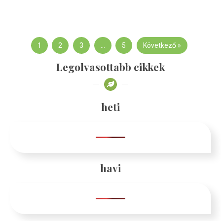
1
2
3
…
5
Következő »
Legolvasottabb cikkek
heti
havi