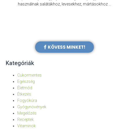
e
használnak salátákhoz, levesekhez, mártásokhoz …
KÖVESS MINKET!
Kategóriák
Cukormentes
Egészség
Életmód
Étkezés
Fogyókúra
Gyógynövények
Megelőzés
Receptek
Vitaminok