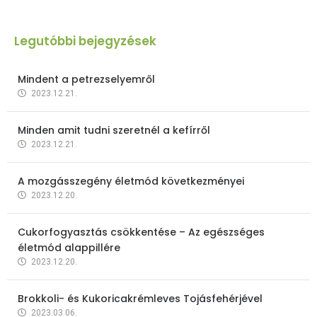
Legutóbbi bejegyzések
Mindent a petrezselyemről
2023.12.21.
Minden amit tudni szeretnél a kefírről
2023.12.21.
A mozgásszegény életmód következményei
2023.12.20.
Cukorfogyasztás csökkentése – Az egészséges
életmód alappillére
2023.12.20.
Brokkoli- és Kukoricakrémleves Tojásfehérjével
2023.03.06.