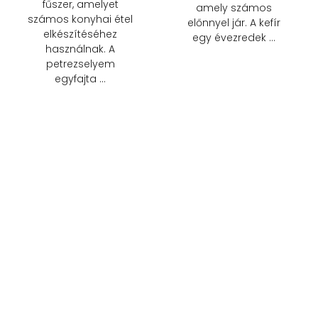
fűszer, amelyet
amely számos
számos konyhai étel
előnnyel jár. A kefír
elkészítéséhez
egy évezredek …
használnak. A
petrezselyem
egyfajta …