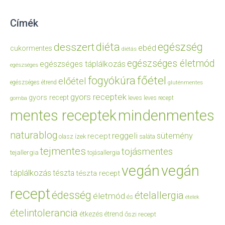
Címék
diéta
egészség
desszert
ebéd
cukormentes
diétás
egészséges életmód
egészséges táplálkozás
egészséges
főétel
fogyókúra
előétel
egészséges étrend
gluténmentes
gyors receptek
gyors recept
leves
leves recept
gomba
mentes receptek
mindenmentes
naturablog
reggeli
sütemény
recept
olasz ízek
saláta
tejmentes
tojásmentes
tejallergia
tojásallergia
vegán
vegán
táplálkozás
tészta
tészta recept
recept
édesség
ételallergia
életmód
és
ételek
ételintolerancia
étkezés
étrend
őszi recept