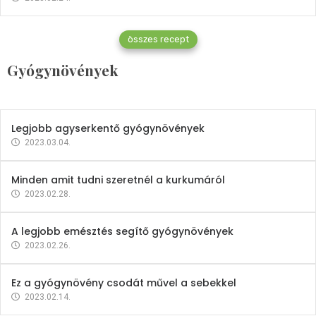
Gyógynövények
összes recept
Mindent a petrezselyemről
Gyógynövények
2023.12.21.
Legjobb agyserkentő gyógynövények
2023.03.04.
Minden amit tudni szeretnél a kurkumáról
2023.02.28.
A legjobb emésztés segítő gyógynövények
2023.02.26.
Ez a gyógynövény csodát művel a sebekkel
2023.02.14.
Vitaminok