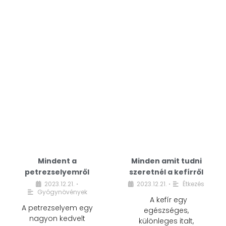
Mindent a
Minden amit tudni
petrezselyemről
szeretnél a kefírről
2023.12.21.
2023.12.21.
Étkezés
•
•
Gyógynövények
A kefír egy
A petrezselyem egy
egészséges,
nagyon kedvelt
különleges italt,