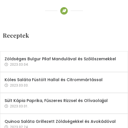
Receptek
Brokkoli- és Kukoricakrémleves
Tojásfehérjével
Receptek
2023.03.06.
Zöldséges Bulgur Pilaf Mandulával és Szőlőszemekkel
2023.03.04.
Köles Saláta Füstölt Hallal és Citrommártással
2023.03.03.
Sült Kápia Paprika, Fűszeres Rizzsel és Olívaolajjal
2023.03.01.
Quinoa Saláta Grillezett Zöldségekkel és Avokádóval
2023.02.24.