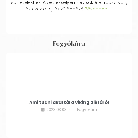
sült ételekhez. A petrezselyemnek sokféle típusa van,
és ezek a fajták különböző
Bővebben...…
Fogyókúra
Ami tudni akartál a viking diétáról
2023.03.03.
Fogyókúra
•