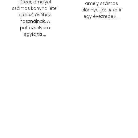
fűszer, amelyet
amely számos
számos konyhai étel
előnnyel jár. A kefír
elkészítéséhez
egy évezredek …
használnak. A
petrezselyem
egyfajta …