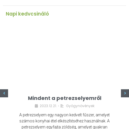
Napi kedvcsináló
z
Mindent a petrezselyemről
2023.12.21.
Gyógynövények
•
A petrezselyem egy nagyon kedvelt fűszer, amelyet
számos konyhai étel elkészítéséhez használnak. A
petrezselyem egyfajta zöldség, amelyet gyakran