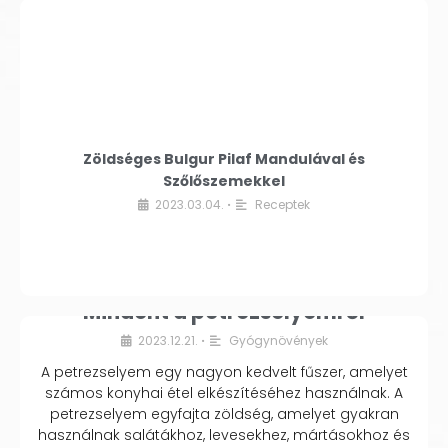
Zöldséges Bulgur Pilaf Mandulával és
Szőlőszemekkel
2023.03.04.
Receptek
•
Mindent a petrezselyemről
2023.12.21.
Gyógynövények
•
A petrezselyem egy nagyon kedvelt fűszer, amelyet
számos konyhai étel elkészítéséhez használnak. A
petrezselyem egyfajta zöldség, amelyet gyakran
használnak salátákhoz, levesekhez, mártásokhoz és