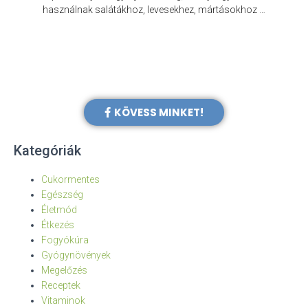
e
használnak salátákhoz, levesekhez, mártásokhoz …
KÖVESS MINKET!
Kategóriák
Cukormentes
Egészség
Életmód
Étkezés
Fogyókúra
Gyógynövények
Megelőzés
Receptek
Vitaminok