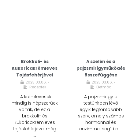
Brokkoli- és
A szelén és a
Kukoricakrémleves
pajzsmirigyműködés
Tojásfehérjével
összefüggése
2023.03.06.
2023.03.06.
•
•
Receptek
Életmód
A krémlevesek
A pajzsmirigy a
mindig is népszerűek
testünkben lévő
voltak, de ez a
egyik legfontosabb
brokkoli- és
szerv, amely számos
kukoricakrémleves
hormonnal és
tojásfehérjével még
enzimmel segíti a …
…