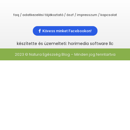
faq / adatkezelési tájékoztató / ászf / impresszum / kapcsolat
Kövess minket Facebookon!
készítette és üzemelteti: horimedia software llc
2023 © Natura Egészség Blog – Minden jog fenntartva