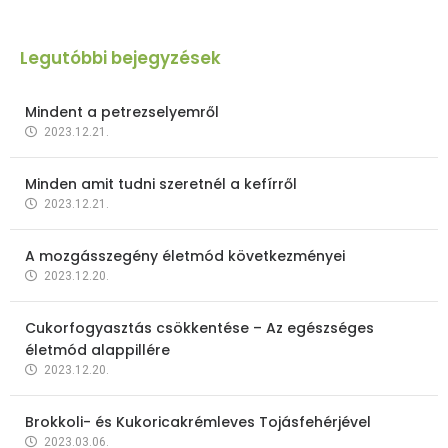
Legutóbbi bejegyzések
Mindent a petrezselyemről
2023.12.21.
Minden amit tudni szeretnél a kefírről
2023.12.21.
A mozgásszegény életmód következményei
2023.12.20.
Cukorfogyasztás csökkentése – Az egészséges
életmód alappillére
2023.12.20.
Brokkoli- és Kukoricakrémleves Tojásfehérjével
2023.03.06.