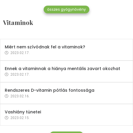
összes gyógynövény
Mindent a B-12 vitaminról
Vitaminok
2023.02.27.
Miért nem szívódnak fel a vitaminok?
2023.02.17.
Ennek a vitaminnak a hiánya mentális zavart okozhat
2023.02.17.
Rendszeres D-vitamin pótlás fontossága
2023.02.16.
Vashiány tünetei
2023.02.15.