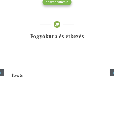
összes vitamin
Fogyókúra és étkezés
Étkezés
Minden amit tudni szeretnél a kefírről
2023.12.21.