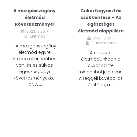
A mozgásszegény
Cukorfogyasztás
életmód
csökkentése – Az
következményei
egészséges
életmód alappillére
2023.12.20.
•
Életmód
2023.12.20.
•
Cukormentes
A mozgásszegény
életmód egyre
A modern
inkább elterjedőben
életmódunkban a
van, és ez súlyos
cukor szinte
egészségügyi
mindenhol jelen van.
következményekkel
A reggeli kávéba, az
jár. A …
üdítőbe, a …