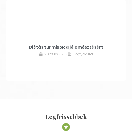
Diétás turmixok a jó emésztésért
2023.03.02.
Fogyókúra
•
Legfrissebbek