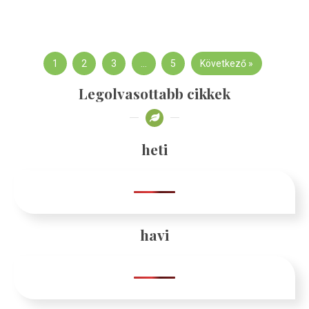
1
2
3
…
5
Következő »
Legolvasottabb cikkek
heti
havi