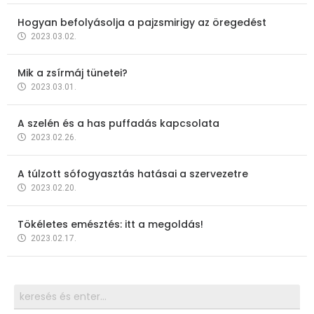
Hogyan befolyásolja a pajzsmirigy az öregedést
2023.03.02.
Mik a zsírmáj tünetei?
2023.03.01.
A szelén és a has puffadás kapcsolata
2023.02.26.
A túlzott sófogyasztás hatásai a szervezetre
2023.02.20.
Tökéletes emésztés: itt a megoldás!
2023.02.17.