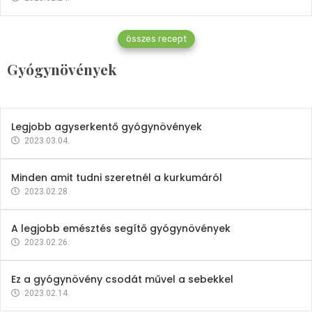
Gyógynövények
összes recept
Mindent a petrezselyemről
Gyógynövények
2023.12.21.
Legjobb agyserkentő gyógynövények
2023.03.04.
Minden amit tudni szeretnél a kurkumáról
2023.02.28.
A legjobb emésztés segítő gyógynövények
2023.02.26.
Ez a gyógynövény csodát művel a sebekkel
2023.02.14.
Vitaminok