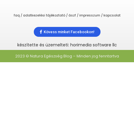
faq / adatkezelési tájékoztató / ászf / impresszum / kapcsolat
Kövess minket Facebookon!
készítette és üzemelteti: horimedia software llc
2023 © Natura Egészség Blog – Minden jog fenntartva