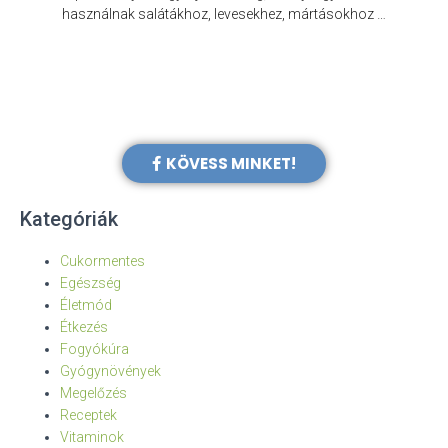
e
használnak salátákhoz, levesekhez, mártásokhoz …
KÖVESS MINKET!
Kategóriák
Cukormentes
Egészség
Életmód
Étkezés
Fogyókúra
Gyógynövények
Megelőzés
Receptek
Vitaminok