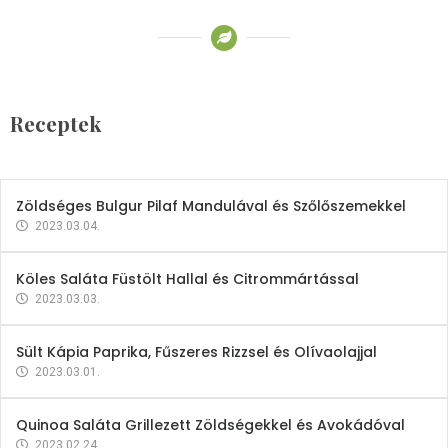
Receptek
Brokkoli- és Kukoricakrémleves
Tojásfehérjével
Receptek
2023.03.06.
Zöldséges Bulgur Pilaf Mandulával és Szőlőszemekkel
2023.03.04.
Köles Saláta Füstölt Hallal és Citrommártással
2023.03.03.
Sült Kápia Paprika, Fűszeres Rizzsel és Olívaolajjal
2023.03.01.
Quinoa Saláta Grillezett Zöldségekkel és Avokádóval
2023.02.24.