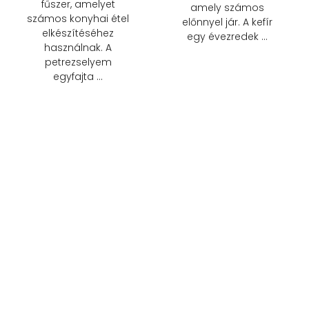
fűszer, amelyet
amely számos
számos konyhai étel
előnnyel jár. A kefír
elkészítéséhez
egy évezredek …
használnak. A
petrezselyem
egyfajta …