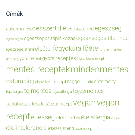
Címék
diéta
egészség
desszert
ebéd
cukormentes
diétás
egészséges életmód
egészséges táplálkozás
egészséges
főétel
fogyókúra
előétel
egészséges étrend
gluténmentes
gyors receptek
gyors recept
leves
leves recept
gomba
mentes receptek
mindenmentes
naturablog
reggeli
sütemény
recept
olasz ízek
saláta
tejmentes
tojásmentes
tejallergia
tojásallergia
vegán
vegán
táplálkozás
tészta
tészta recept
recept
édesség
ételallergia
életmód
és
ételek
ételintolerancia
étkezés
étrend
őszi recept