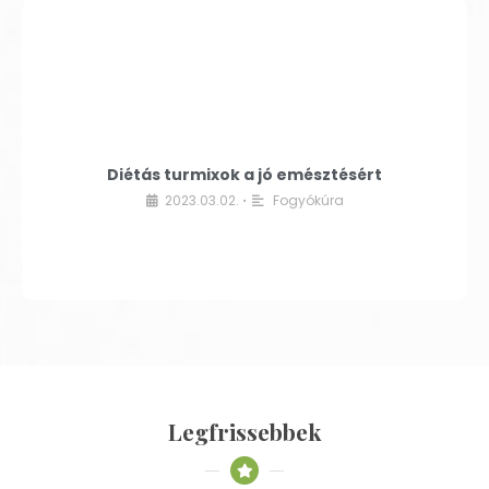
Diétás turmixok a jó emésztésért
2023.03.02.
Fogyókúra
•
Legfrissebbek