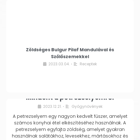
Zöldséges Bulgur Pilaf Mandulával és
Szőlőszemekkel
2023.03.04.
Receptek
•
Mindent a petrezselyemről
2023.12.21.
Gyógynövények
•
A petrezselyem egy nagyon kedvelt fűszer, amelyet
számos konyhai étel elkészítéséhez használnak. A
petrezselyem egyfajta zöldség, amelyet gyakran
használnak salátákhoz, levesekhez, mártásokhoz és