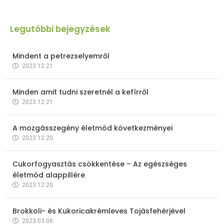
Legutóbbi bejegyzések
Mindent a petrezselyemről
2023.12.21.
Minden amit tudni szeretnél a kefírről
2023.12.21.
A mozgásszegény életmód következményei
2023.12.20.
Cukorfogyasztás csökkentése – Az egészséges
életmód alappillére
2023.12.20.
Brokkoli- és Kukoricakrémleves Tojásfehérjével
2023.03.06.