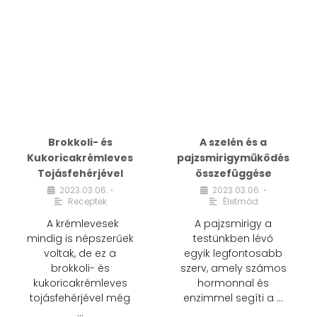
Brokkoli- és
A szelén és a
Kukoricakrémleves
pajzsmirigyműködés
Tojásfehérjével
összefüggése
2023.03.06.
2023.03.06.
•
•
Receptek
Életmód
A krémlevesek
A pajzsmirigy a
mindig is népszerűek
testünkben lévő
voltak, de ez a
egyik legfontosabb
brokkoli- és
szerv, amely számos
kukoricakrémleves
hormonnal és
tojásfehérjével még
enzimmel segíti a …
…