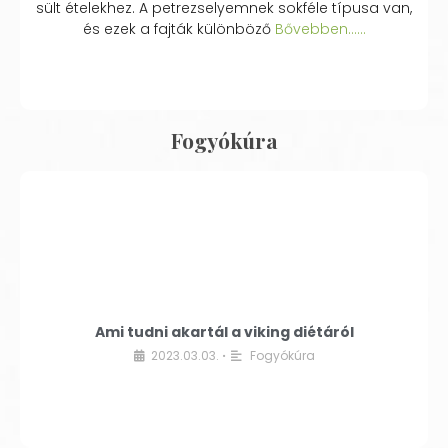
sült ételekhez. A petrezselyemnek sokféle típusa van,
és ezek a fajták különböző
Bővebben...…
Fogyókúra
Ami tudni akartál a viking diétáról
2023.03.03.
Fogyókúra
•