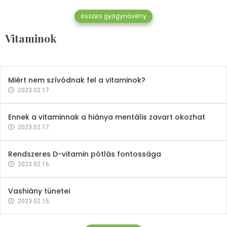
összes gyógynövény
Mindent a B-12 vitaminról
Vitaminok
2023.02.27.
Miért nem szívódnak fel a vitaminok?
2023.02.17.
Ennek a vitaminnak a hiánya mentális zavart okozhat
2023.02.17.
Rendszeres D-vitamin pótlás fontossága
2023.02.16.
Vashiány tünetei
2023.02.15.