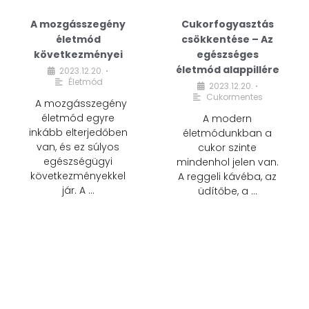
A mozgásszegény
Cukorfogyasztás
életmód
csökkentése – Az
következményei
egészséges
életmód alappillére
2023.12.20.
•
Életmód
2023.12.20.
•
Cukormentes
A mozgásszegény
életmód egyre
A modern
inkább elterjedőben
életmódunkban a
van, és ez súlyos
cukor szinte
egészségügyi
mindenhol jelen van.
következményekkel
A reggeli kávéba, az
jár. A …
üdítőbe, a …