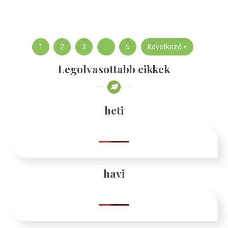
1
2
3
…
5
Következő »
Legolvasottabb cikkek
heti
havi