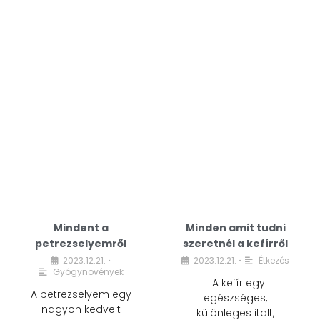
Mindent a
Minden amit tudni
petrezselyemről
szeretnél a kefírről
2023.12.21.
2023.12.21.
Étkezés
•
•
Gyógynövények
A kefír egy
A petrezselyem egy
egészséges,
nagyon kedvelt
különleges italt,