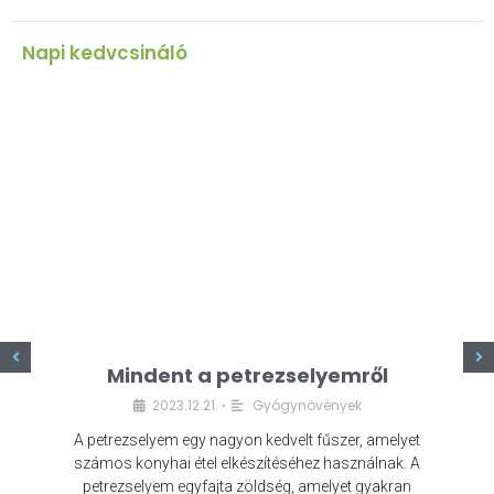
Napi kedvcsináló
z
Mindent a petrezselyemről
2023.12.21.
Gyógynövények
•
A petrezselyem egy nagyon kedvelt fűszer, amelyet
számos konyhai étel elkészítéséhez használnak. A
petrezselyem egyfajta zöldség, amelyet gyakran