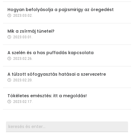
Hogyan befolyásolja a pajzsmirigy az öregedést
2023.03.02.
Mik a zsírmáj tünetei?
2023.03.01.
A szelén és a has puffadás kapcsolata
2023.02.26.
A túlzott sófogyasztás hatásai a szervezetre
2023.02.20.
Tökéletes emésztés: itt a megoldás!
2023.02.17.