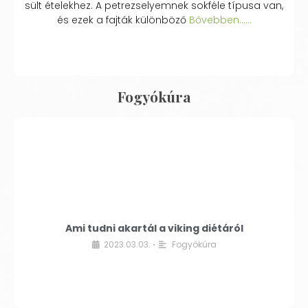
sült ételekhez. A petrezselyemnek sokféle típusa van,
és ezek a fajták különböző
Bővebben...…
Fogyókúra
Ami tudni akartál a viking diétáról
2023.03.03.
Fogyókúra
•