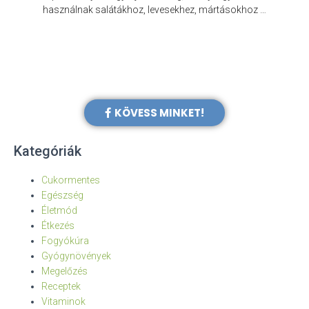
e
használnak salátákhoz, levesekhez, mártásokhoz …
KÖVESS MINKET!
Kategóriák
Cukormentes
Egészség
Életmód
Étkezés
Fogyókúra
Gyógynövények
Megelőzés
Receptek
Vitaminok