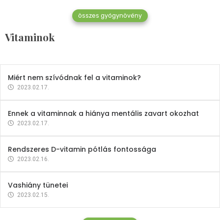
összes gyógynövény
Mindent a B-12 vitaminról
Vitaminok
2023.02.27.
Miért nem szívódnak fel a vitaminok?
2023.02.17.
Ennek a vitaminnak a hiánya mentális zavart okozhat
2023.02.17.
Rendszeres D-vitamin pótlás fontossága
2023.02.16.
Vashiány tünetei
2023.02.15.