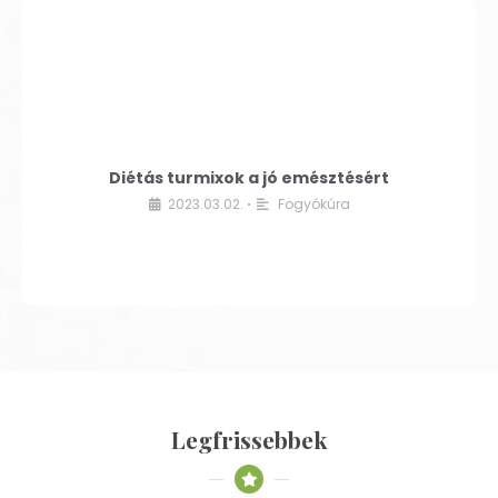
Diétás turmixok a jó emésztésért
2023.03.02.
Fogyókúra
•
Legfrissebbek