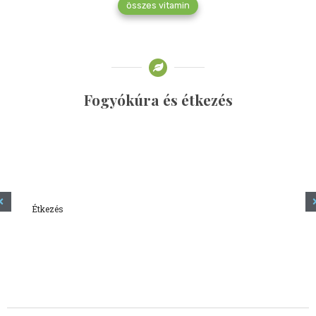
összes vitamin
Fogyókúra és étkezés
Étkezés
Minden amit tudni szeretnél a kefírről
2023.12.21.