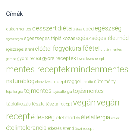
Címék
diéta
egészség
desszert
ebéd
cukormentes
diétás
egészséges életmód
egészséges táplálkozás
egészséges
főétel
fogyókúra
előétel
egészséges étrend
gluténmentes
gyors receptek
gyors recept
leves
leves recept
gomba
mentes receptek
mindenmentes
naturablog
reggeli
sütemény
recept
olasz ízek
saláta
tejmentes
tojásmentes
tejallergia
tojásallergia
vegán
vegán
táplálkozás
tészta
tészta recept
recept
édesség
ételallergia
életmód
és
ételek
ételintolerancia
étkezés
étrend
őszi recept