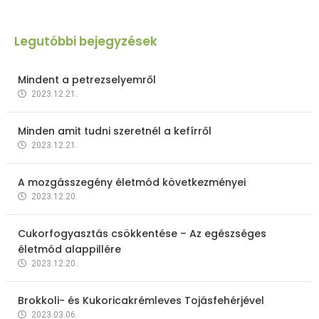
Legutóbbi bejegyzések
Mindent a petrezselyemről
2023.12.21.
Minden amit tudni szeretnél a kefírről
2023.12.21.
A mozgásszegény életmód következményei
2023.12.20.
Cukorfogyasztás csökkentése – Az egészséges
életmód alappillére
2023.12.20.
Brokkoli- és Kukoricakrémleves Tojásfehérjével
2023.03.06.