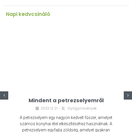
Napi kedvcsináló
z
Mindent a petrezselyemről
2023.12.21.
Gyógynövények
•
A petrezselyem egy nagyon kedvelt fűszer, amelyet
számos konyhai étel elkészítéséhez használnak. A
petrezselyem egyfajta zöldség, amelyet gyakran