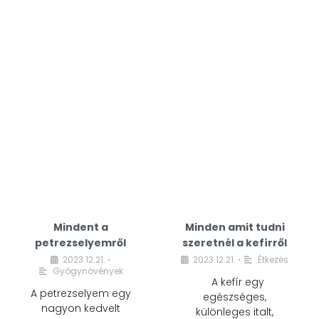
Mindent a
Minden amit tudni
petrezselyemről
szeretnél a kefírről
2023.12.21.
2023.12.21.
Étkezés
•
•
Gyógynövények
A kefír egy
A petrezselyem egy
egészséges,
nagyon kedvelt
különleges italt,