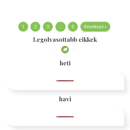
1
2
3
…
5
Következő »
Legolvasottabb cikkek
heti
havi