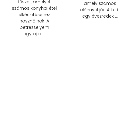
fűszer, amelyet
amely számos
számos konyhai étel
előnnyel jár. A kefír
elkészítéséhez
egy évezredek …
használnak. A
petrezselyem
egyfajta …