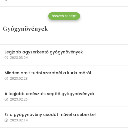
Gyógynövények
összes recept
Mindent a petrezselyemről
Gyógynövények
2023.12.21.
Legjobb agyserkentő gyógynövények
2023.03.04.
Minden amit tudni szeretnél a kurkumáról
2023.02.28.
A legjobb emésztés segítő gyógynövények
2023.02.26.
Ez a gyógynövény csodát művel a sebekkel
2023.02.14.
Vitaminok