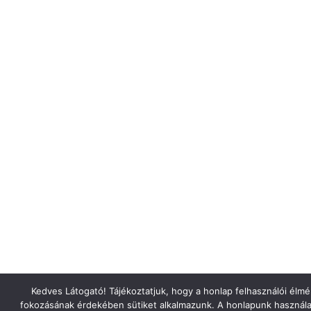
Kedves Látogató! Tájékoztatjuk, hogy a honlap felhasználói élm
fokozásának érdekében sütiket alkalmazunk. A honlapunk használa