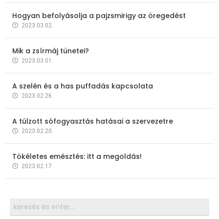
Hogyan befolyásolja a pajzsmirigy az öregedést
2023.03.02.
Mik a zsírmáj tünetei?
2023.03.01.
A szelén és a has puffadás kapcsolata
2023.02.26.
A túlzott sófogyasztás hatásai a szervezetre
2023.02.20.
Tökéletes emésztés: itt a megoldás!
2023.02.17.