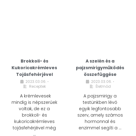
Brokkoli- és
A szelén és a
Kukoricakrémleves
pajzsmirigyműködés
Tojásfehérjével
összefüggése
2023.03.06.
2023.03.06.
•
•
Receptek
Életmód
A krémlevesek
A pajzsmirigy a
mindig is népszerűek
testünkben lévő
voltak, de ez a
egyik legfontosabb
brokkoli- és
szerv, amely számos
kukoricakrémleves
hormonnal és
tojásfehérjével még
enzimmel segíti a …
…