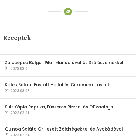
Receptek
Brokkoli- és Kukoricakrémleves
Tojásfehérjével
Receptek
2023.03.06.
Zöldséges Bulgur Pilaf Mandulával és Szőlőszemekkel
2023.03.04.
Köles Saláta Füstölt Hallal és Citrommártással
2023.03.03.
Sült Kápia Paprika, Fűszeres Rizzsel és Olívaolajjal
2023.03.01.
Quinoa Saláta Grillezett Zöldségekkel és Avokádóval
2023.02.24.