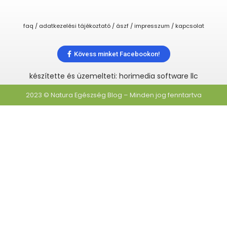
faq / adatkezelési tájékoztató / ászf / impresszum / kapcsolat
Kövess minket Facebookon!
készítette és üzemelteti: horimedia software llc
2023 © Natura Egészség Blog – Minden jog fenntartva