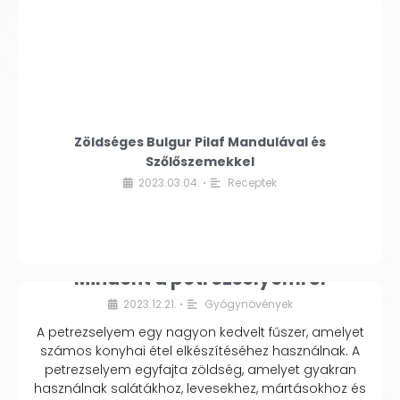
Zöldséges Bulgur Pilaf Mandulával és
Szőlőszemekkel
2023.03.04.
Receptek
•
Mindent a petrezselyemről
2023.12.21.
Gyógynövények
•
A petrezselyem egy nagyon kedvelt fűszer, amelyet
számos konyhai étel elkészítéséhez használnak. A
petrezselyem egyfajta zöldség, amelyet gyakran
használnak salátákhoz, levesekhez, mártásokhoz és