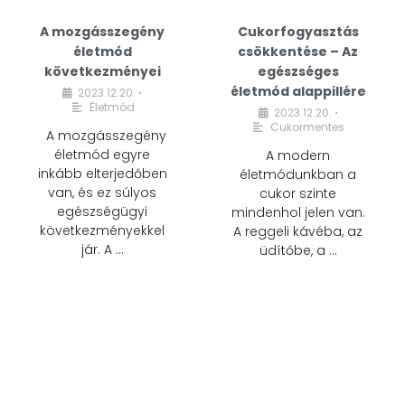
A mozgásszegény
Cukorfogyasztás
életmód
csökkentése – Az
következményei
egészséges
életmód alappillére
2023.12.20.
•
Életmód
2023.12.20.
•
Cukormentes
A mozgásszegény
életmód egyre
A modern
inkább elterjedőben
életmódunkban a
van, és ez súlyos
cukor szinte
egészségügyi
mindenhol jelen van.
következményekkel
A reggeli kávéba, az
jár. A …
üdítőbe, a …