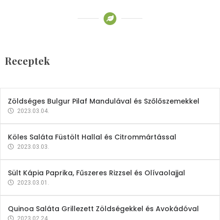
Receptek
Brokkoli- és Kukoricakrémleves
Tojásfehérjével
Receptek
2023.03.06.
Zöldséges Bulgur Pilaf Mandulával és Szőlőszemekkel
2023.03.04.
Köles Saláta Füstölt Hallal és Citrommártással
2023.03.03.
Sült Kápia Paprika, Fűszeres Rizzsel és Olívaolajjal
2023.03.01.
Quinoa Saláta Grillezett Zöldségekkel és Avokádóval
2023.02.24.