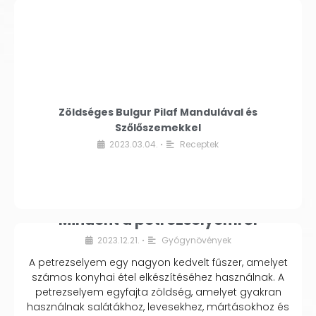
Zöldséges Bulgur Pilaf Mandulával és
Szőlőszemekkel
2023.03.04.
Receptek
•
Mindent a petrezselyemről
2023.12.21.
Gyógynövények
•
A petrezselyem egy nagyon kedvelt fűszer, amelyet
számos konyhai étel elkészítéséhez használnak. A
petrezselyem egyfajta zöldség, amelyet gyakran
használnak salátákhoz, levesekhez, mártásokhoz és