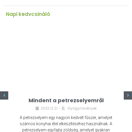
Napi kedvcsináló
z
Mindent a petrezselyemről
2023.12.21.
Gyógynövények
•
A petrezselyem egy nagyon kedvelt fűszer, amelyet
számos konyhai étel elkészítéséhez használnak. A
petrezselyem egyfajta zöldség, amelyet gyakran