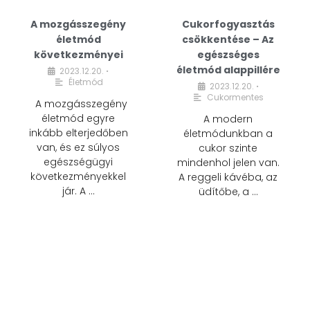
A mozgásszegény
Cukorfogyasztás
életmód
csökkentése – Az
következményei
egészséges
életmód alappillére
2023.12.20.
•
Életmód
2023.12.20.
•
Cukormentes
A mozgásszegény
életmód egyre
A modern
inkább elterjedőben
életmódunkban a
van, és ez súlyos
cukor szinte
egészségügyi
mindenhol jelen van.
következményekkel
A reggeli kávéba, az
jár. A …
üdítőbe, a …