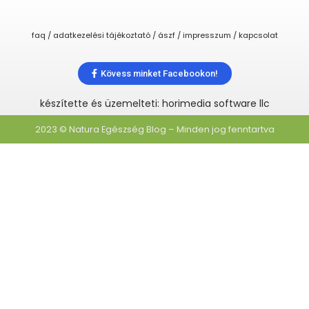
faq / adatkezelési tájékoztató / ászf / impresszum / kapcsolat
Kövess minket Facebookon!
készítette és üzemelteti: horimedia software llc
2023 © Natura Egészség Blog – Minden jog fenntartva