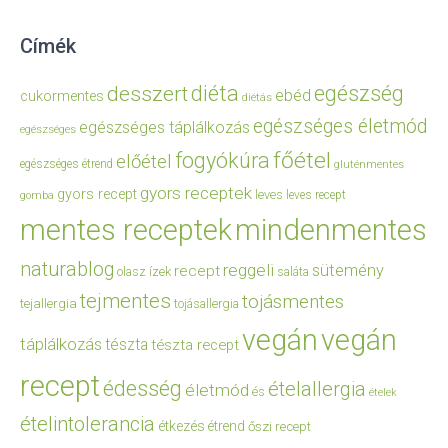
Címék
diéta
egészség
desszert
ebéd
cukormentes
diétás
egészséges életmód
egészséges táplálkozás
egészséges
főétel
fogyókúra
előétel
egészséges étrend
gluténmentes
gyors receptek
gyors recept
leves
leves recept
gomba
mentes receptek
mindenmentes
naturablog
reggeli
sütemény
recept
olasz ízek
saláta
tejmentes
tojásmentes
tejallergia
tojásallergia
vegán
vegán
táplálkozás
tészta
tészta recept
recept
édesség
ételallergia
életmód
és
ételek
ételintolerancia
étkezés
étrend
őszi recept