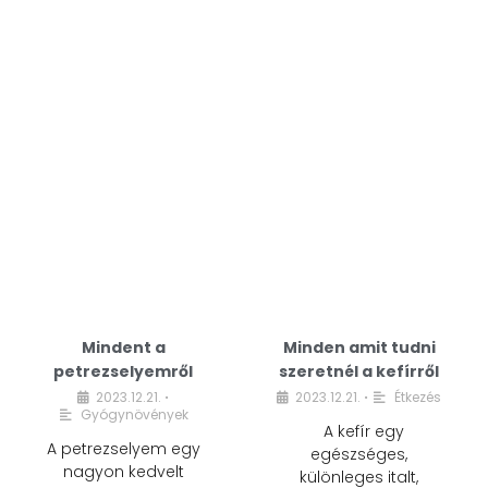
Mindent a
Minden amit tudni
petrezselyemről
szeretnél a kefírről
2023.12.21.
2023.12.21.
Étkezés
•
•
Gyógynövények
A kefír egy
A petrezselyem egy
egészséges,
nagyon kedvelt
különleges italt,