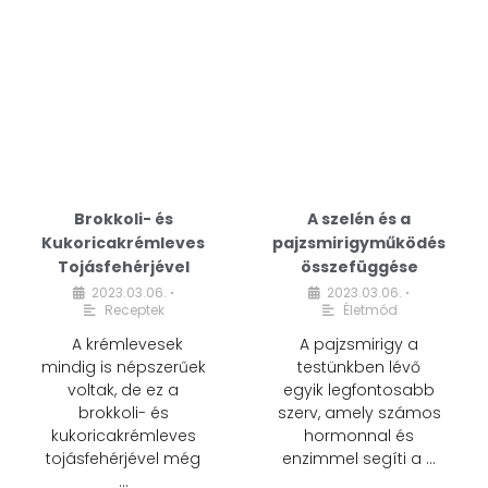
Brokkoli- és
A szelén és a
Kukoricakrémleves
pajzsmirigyműködés
Tojásfehérjével
összefüggése
2023.03.06.
2023.03.06.
•
•
Receptek
Életmód
A krémlevesek
A pajzsmirigy a
mindig is népszerűek
testünkben lévő
voltak, de ez a
egyik legfontosabb
brokkoli- és
szerv, amely számos
kukoricakrémleves
hormonnal és
tojásfehérjével még
enzimmel segíti a …
…