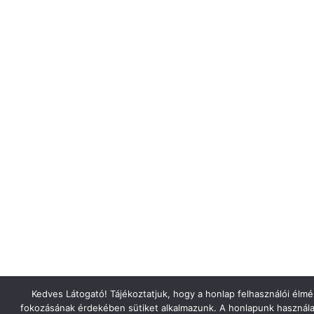
Kedves Látogató! Tájékoztatjuk, hogy a honlap felhasználói élm
fokozásának érdekében sütiket alkalmazunk. A honlapunk használa