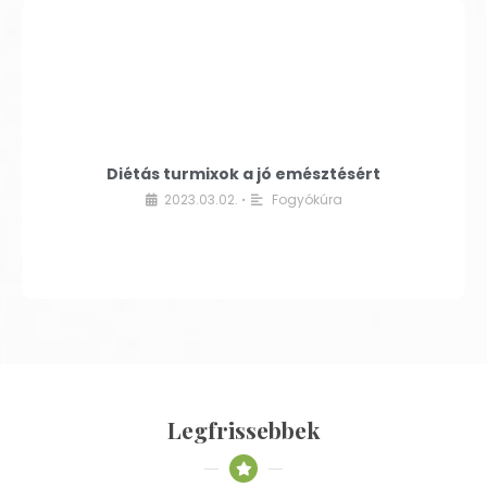
Diétás turmixok a jó emésztésért
2023.03.02.
Fogyókúra
•
Legfrissebbek