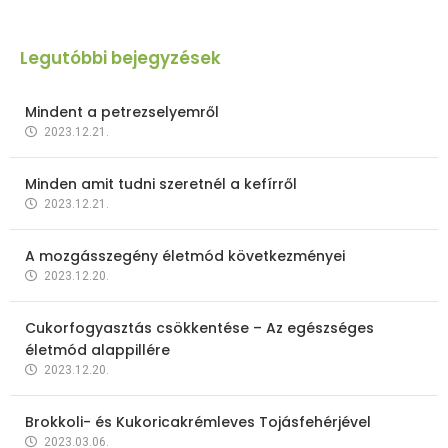
Legutóbbi bejegyzések
Mindent a petrezselyemről
2023.12.21.
Minden amit tudni szeretnél a kefírről
2023.12.21.
A mozgásszegény életmód következményei
2023.12.20.
Cukorfogyasztás csökkentése – Az egészséges
életmód alappillére
2023.12.20.
Brokkoli- és Kukoricakrémleves Tojásfehérjével
2023.03.06.