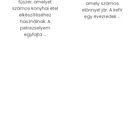
fűszer, amelyet
amely számos
számos konyhai étel
előnnyel jár. A kefír
elkészítéséhez
egy évezredek …
használnak. A
petrezselyem
egyfajta …