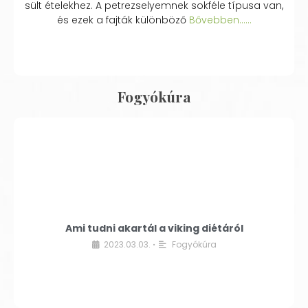
sült ételekhez. A petrezselyemnek sokféle típusa van,
és ezek a fajták különböző
Bővebben...…
Fogyókúra
Ami tudni akartál a viking diétáról
2023.03.03.
Fogyókúra
•