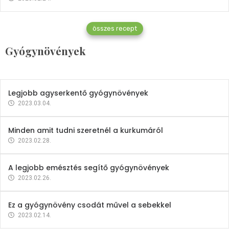
Gyógynövények
összes recept
Mindent a petrezselyemről
Gyógynövények
2023.12.21.
Legjobb agyserkentő gyógynövények
2023.03.04.
Minden amit tudni szeretnél a kurkumáról
2023.02.28.
A legjobb emésztés segítő gyógynövények
2023.02.26.
Ez a gyógynövény csodát művel a sebekkel
2023.02.14.
Vitaminok