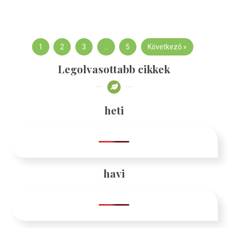
1
2
3
…
5
Következő »
Legolvasottabb cikkek
heti
havi