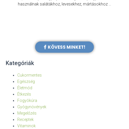
e
használnak salátákhoz, levesekhez, mártásokhoz …
KÖVESS MINKET!
Kategóriák
Cukormentes
Egészség
Életmód
Étkezés
Fogyókúra
Gyógynövények
Megelőzés
Receptek
Vitaminok