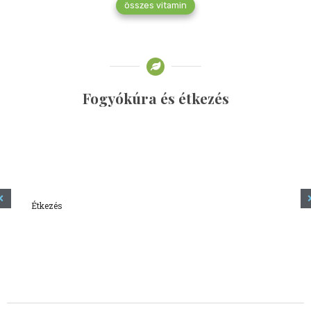
összes vitamin
Fogyókúra és étkezés
Étkezés
Minden amit tudni szeretnél a kefírről
2023.12.21.