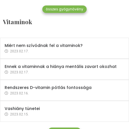
összes gyógynövény
Mindent a B-12 vitaminról
Vitaminok
2023.02.27.
Miért nem szívódnak fel a vitaminok?
2023.02.17.
Ennek a vitaminnak a hiánya mentális zavart okozhat
2023.02.17.
Rendszeres D-vitamin pótlás fontossága
2023.02.16.
Vashiány tünetei
2023.02.15.