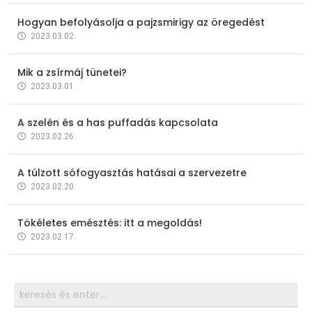
Hogyan befolyásolja a pajzsmirigy az öregedést
2023.03.02.
Mik a zsírmáj tünetei?
2023.03.01.
A szelén és a has puffadás kapcsolata
2023.02.26.
A túlzott sófogyasztás hatásai a szervezetre
2023.02.20.
Tökéletes emésztés: itt a megoldás!
2023.02.17.