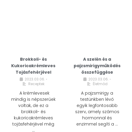
Brokkoli- és
A szelén és a
Kukoricakrémleves
pajzsmirigyműködés
Tojásfehérjével
összefüggése
2023.03.06.
2023.03.06.
•
•
Receptek
Életmód
A krémlevesek
A pajzsmirigy a
mindig is népszerűek
testünkben lévő
voltak, de ez a
egyik legfontosabb
brokkoli- és
szerv, amely számos
kukoricakrémleves
hormonnal és
tojásfehérjével még
enzimmel segíti a …
…