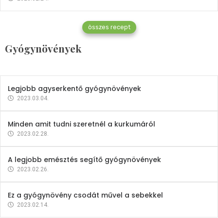
Gyógynövények
összes recept
Mindent a petrezselyemről
Gyógynövények
2023.12.21.
Legjobb agyserkentő gyógynövények
2023.03.04.
Minden amit tudni szeretnél a kurkumáról
2023.02.28.
A legjobb emésztés segítő gyógynövények
2023.02.26.
Ez a gyógynövény csodát művel a sebekkel
2023.02.14.
Vitaminok