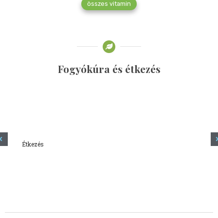
összes vitamin
Fogyókúra és étkezés
Étkezés
Minden amit tudni szeretnél a kefírről
2023.12.21.