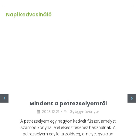
Napi kedvcsináló
z
Mindent a petrezselyemről
2023.12.21.
Gyógynövények
•
A petrezselyem egy nagyon kedvelt fűszer, amelyet
számos konyhai étel elkészítéséhez használnak. A
petrezselyem egyfajta zöldség, amelyet gyakran