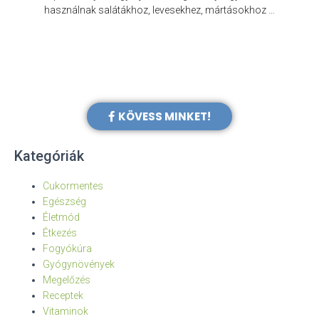
e
használnak salátákhoz, levesekhez, mártásokhoz …
KÖVESS MINKET!
Kategóriák
Cukormentes
Egészség
Életmód
Étkezés
Fogyókúra
Gyógynövények
Megelőzés
Receptek
Vitaminok