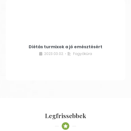
Diétás turmixok a jó emésztésért
2023.03.02.
Fogyókúra
•
Legfrissebbek