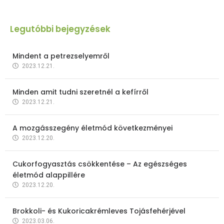
Legutóbbi bejegyzések
Mindent a petrezselyemről
2023.12.21.
Minden amit tudni szeretnél a kefírről
2023.12.21.
A mozgásszegény életmód következményei
2023.12.20.
Cukorfogyasztás csökkentése – Az egészséges
életmód alappillére
2023.12.20.
Brokkoli- és Kukoricakrémleves Tojásfehérjével
2023.03.06.