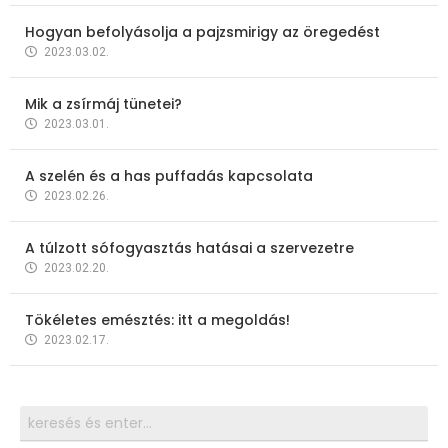
Hogyan befolyásolja a pajzsmirigy az öregedést
2023.03.02.
Mik a zsírmáj tünetei?
2023.03.01.
A szelén és a has puffadás kapcsolata
2023.02.26.
A túlzott sófogyasztás hatásai a szervezetre
2023.02.20.
Tökéletes emésztés: itt a megoldás!
2023.02.17.