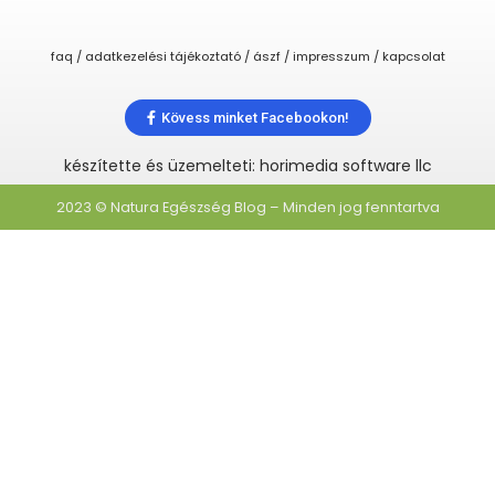
faq / adatkezelési tájékoztató / ászf / impresszum / kapcsolat
Kövess minket Facebookon!
készítette és üzemelteti: horimedia software llc
2023 © Natura Egészség Blog – Minden jog fenntartva