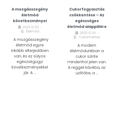
A mozgásszegény
Cukorfogyasztás
életmód
csökkentése – Az
következményei
egészséges
életmód alappillére
2023.12.20.
•
Életmód
2023.12.20.
•
Cukormentes
A mozgásszegény
életmód egyre
A modern
inkább elterjedőben
életmódunkban a
van, és ez súlyos
cukor szinte
egészségügyi
mindenhol jelen van.
következményekkel
A reggeli kávéba, az
jár. A …
üdítőbe, a …