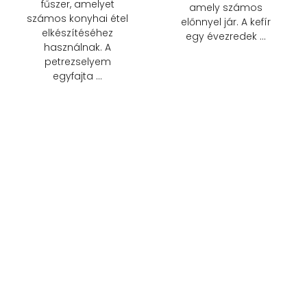
fűszer, amelyet
amely számos
számos konyhai étel
előnnyel jár. A kefír
elkészítéséhez
egy évezredek …
használnak. A
petrezselyem
egyfajta …