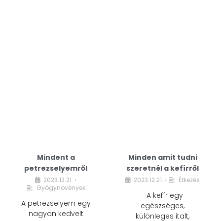
Mindent a
Minden amit tudni
petrezselyemről
szeretnél a kefírről
2023.12.21.
2023.12.21.
Étkezés
•
•
Gyógynövények
A kefír egy
A petrezselyem egy
egészséges,
nagyon kedvelt
különleges italt,