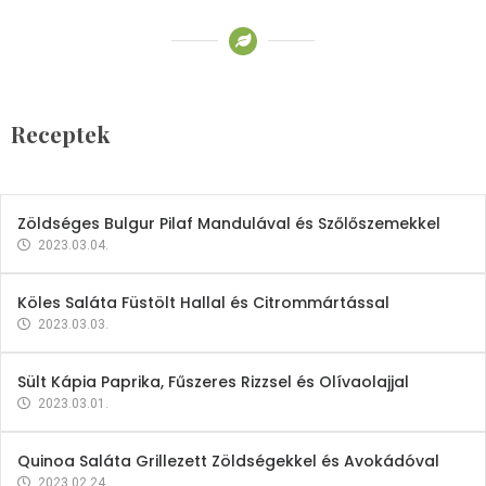
Receptek
Brokkoli- és Kukoricakrémleves
Tojásfehérjével
Receptek
2023.03.06.
Zöldséges Bulgur Pilaf Mandulával és Szőlőszemekkel
2023.03.04.
Köles Saláta Füstölt Hallal és Citrommártással
2023.03.03.
Sült Kápia Paprika, Fűszeres Rizzsel és Olívaolajjal
2023.03.01.
Quinoa Saláta Grillezett Zöldségekkel és Avokádóval
2023.02.24.