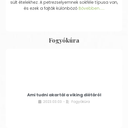
sült ételekhez. A petrezselyemnek sokféle típusa van,
és ezek a fajták különböző
Bővebben...…
Fogyókúra
Ami tudni akartál a viking diétáról
2023.03.03.
Fogyókúra
•