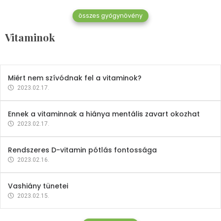
összes gyógynövény
Mindent a B-12 vitaminról
Vitaminok
2023.02.27.
Miért nem szívódnak fel a vitaminok?
2023.02.17.
Ennek a vitaminnak a hiánya mentális zavart okozhat
2023.02.17.
Rendszeres D-vitamin pótlás fontossága
2023.02.16.
Vashiány tünetei
2023.02.15.