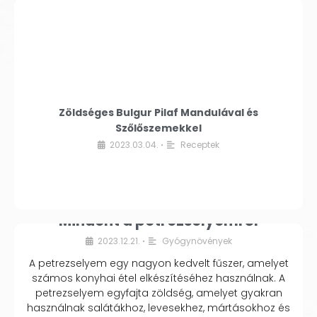
Zöldséges Bulgur Pilaf Mandulával és
Szőlőszemekkel
2023.03.04.
Receptek
•
Mindent a petrezselyemről
2023.12.21.
Gyógynövények
•
A petrezselyem egy nagyon kedvelt fűszer, amelyet
számos konyhai étel elkészítéséhez használnak. A
petrezselyem egyfajta zöldség, amelyet gyakran
használnak salátákhoz, levesekhez, mártásokhoz és