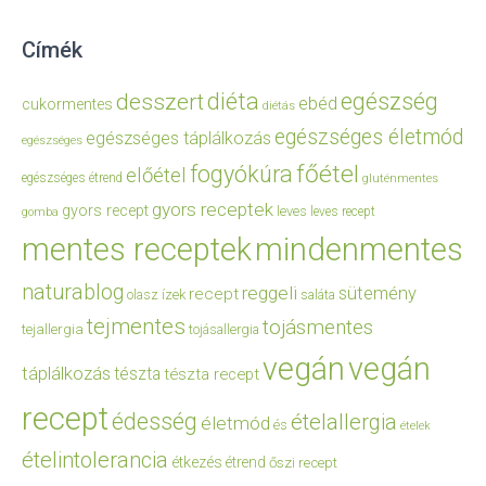
Címék
diéta
egészség
desszert
ebéd
cukormentes
diétás
egészséges életmód
egészséges táplálkozás
egészséges
főétel
fogyókúra
előétel
egészséges étrend
gluténmentes
gyors receptek
gyors recept
leves
leves recept
gomba
mentes receptek
mindenmentes
naturablog
reggeli
sütemény
recept
olasz ízek
saláta
tejmentes
tojásmentes
tejallergia
tojásallergia
vegán
vegán
táplálkozás
tészta
tészta recept
recept
édesség
ételallergia
életmód
és
ételek
ételintolerancia
étkezés
étrend
őszi recept