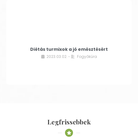
Diétás turmixok a jó emésztésért
2023.03.02.
Fogyókúra
•
Legfrissebbek