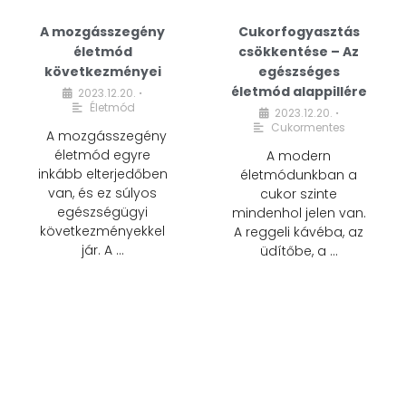
A mozgásszegény
Cukorfogyasztás
életmód
csökkentése – Az
következményei
egészséges
életmód alappillére
2023.12.20.
•
Életmód
2023.12.20.
•
Cukormentes
A mozgásszegény
életmód egyre
A modern
inkább elterjedőben
életmódunkban a
van, és ez súlyos
cukor szinte
egészségügyi
mindenhol jelen van.
következményekkel
A reggeli kávéba, az
jár. A …
üdítőbe, a …