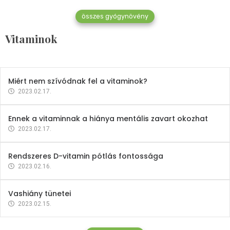
összes gyógynövény
Mindent a B-12 vitaminról
Vitaminok
2023.02.27.
Miért nem szívódnak fel a vitaminok?
2023.02.17.
Ennek a vitaminnak a hiánya mentális zavart okozhat
2023.02.17.
Rendszeres D-vitamin pótlás fontossága
2023.02.16.
Vashiány tünetei
2023.02.15.