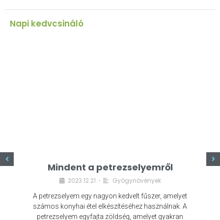
Napi kedvcsináló
z
Mindent a petrezselyemről
2023.12.21.
Gyógynövények
•
A petrezselyem egy nagyon kedvelt fűszer, amelyet
számos konyhai étel elkészítéséhez használnak. A
petrezselyem egyfajta zöldség, amelyet gyakran