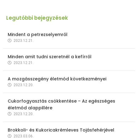
Legutóbbi bejegyzések
Mindent a petrezselyemről
2023.12.21.
Minden amit tudni szeretnél a kefírről
2023.12.21.
A mozgásszegény életmód következményei
2023.12.20.
Cukorfogyasztás csökkentése – Az egészséges
életmód alappillére
2023.12.20.
Brokkoli- és Kukoricakrémleves Tojásfehérjével
2023.03.06.