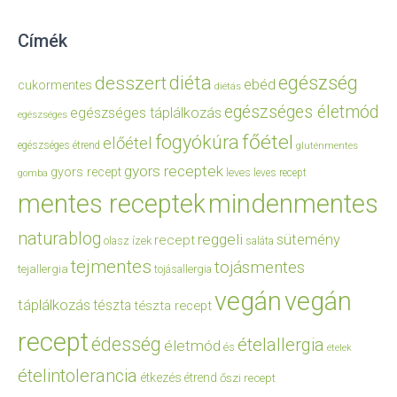
Címék
diéta
egészség
desszert
ebéd
cukormentes
diétás
egészséges életmód
egészséges táplálkozás
egészséges
főétel
fogyókúra
előétel
egészséges étrend
gluténmentes
gyors receptek
gyors recept
leves
leves recept
gomba
mentes receptek
mindenmentes
naturablog
reggeli
sütemény
recept
olasz ízek
saláta
tejmentes
tojásmentes
tejallergia
tojásallergia
vegán
vegán
táplálkozás
tészta
tészta recept
recept
édesség
ételallergia
életmód
és
ételek
ételintolerancia
étkezés
étrend
őszi recept