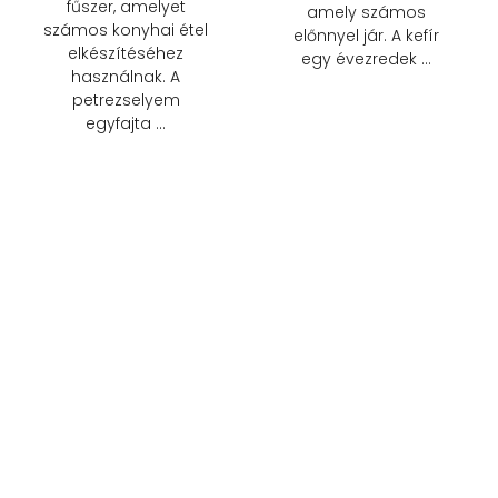
fűszer, amelyet
amely számos
számos konyhai étel
előnnyel jár. A kefír
elkészítéséhez
egy évezredek …
használnak. A
petrezselyem
egyfajta …