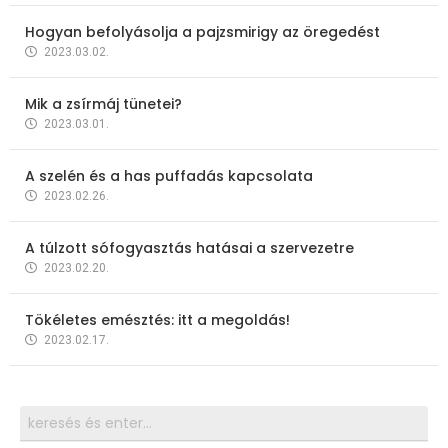
Hogyan befolyásolja a pajzsmirigy az öregedést
2023.03.02.
Mik a zsírmáj tünetei?
2023.03.01.
A szelén és a has puffadás kapcsolata
2023.02.26.
A túlzott sófogyasztás hatásai a szervezetre
2023.02.20.
Tökéletes emésztés: itt a megoldás!
2023.02.17.