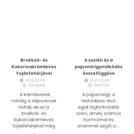
Brokkoli- és
A szelén és a
Kukoricakrémleves
pajzsmirigyműködés
Tojásfehérjével
összefüggése
2023.03.06.
2023.03.06.
•
•
Receptek
Életmód
A krémlevesek
A pajzsmirigy a
mindig is népszerűek
testünkben lévő
voltak, de ez a
egyik legfontosabb
brokkoli- és
szerv, amely számos
kukoricakrémleves
hormonnal és
tojásfehérjével még
enzimmel segíti a …
…