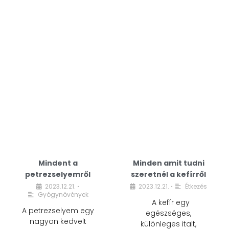
Mindent a
Minden amit tudni
petrezselyemről
szeretnél a kefírről
2023.12.21.
2023.12.21.
Étkezés
•
•
Gyógynövények
A kefír egy
A petrezselyem egy
egészséges,
nagyon kedvelt
különleges italt,