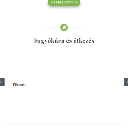
összes vitamin
Fogyókúra és étkezés
Étkezés
Minden amit tudni szeretnél a kefírről
2023.12.21.