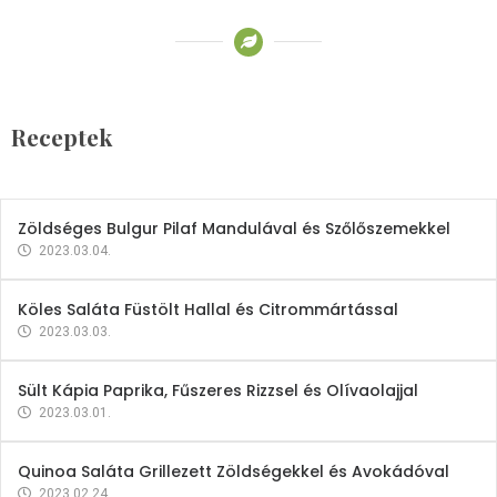
Receptek
Brokkoli- és Kukoricakrémleves
Tojásfehérjével
Receptek
2023.03.06.
Zöldséges Bulgur Pilaf Mandulával és Szőlőszemekkel
2023.03.04.
Köles Saláta Füstölt Hallal és Citrommártással
2023.03.03.
Sült Kápia Paprika, Fűszeres Rizzsel és Olívaolajjal
2023.03.01.
Quinoa Saláta Grillezett Zöldségekkel és Avokádóval
2023.02.24.