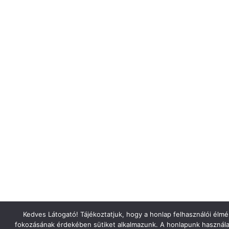
Kedves Látogató! Tájékoztatjuk, hogy a honlap felhasználói élm
fokozásának érdekében sütiket alkalmazunk. A honlapunk használa