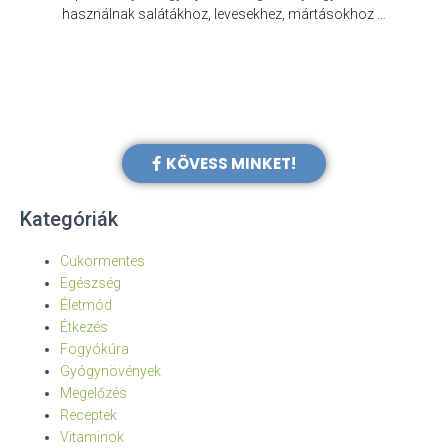
e
használnak salátákhoz, levesekhez, mártásokhoz …
KÖVESS MINKET!
Kategóriák
Cukormentes
Egészség
Életmód
Étkezés
Fogyókúra
Gyógynövények
Megelőzés
Receptek
Vitaminok