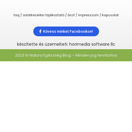
faq / adatkezelési tájékoztató / ászf / impresszum / kapcsolat
Kövess minket Facebookon!
készítette és üzemelteti: horimedia software llc
2023 © Natura Egészség Blog – Minden jog fenntartva