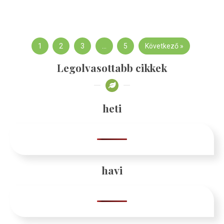
1
2
3
…
5
Következő »
Legolvasottabb cikkek
heti
havi