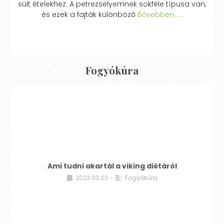
sült ételekhez. A petrezselyemnek sokféle típusa van,
és ezek a fajták különböző
Bővebben...…
Fogyókúra
Ami tudni akartál a viking diétáról
2023.03.03.
Fogyókúra
•