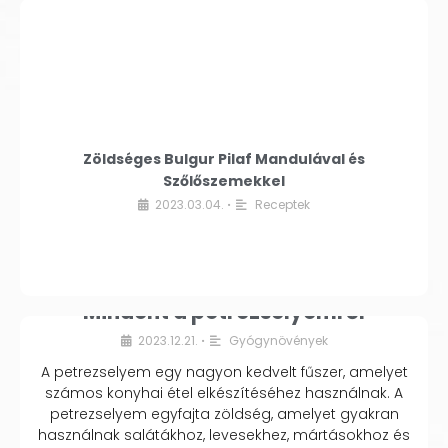
Zöldséges Bulgur Pilaf Mandulával és
Szőlőszemekkel
2023.03.04.
Receptek
•
Mindent a petrezselyemről
2023.12.21.
Gyógynövények
•
A petrezselyem egy nagyon kedvelt fűszer, amelyet
számos konyhai étel elkészítéséhez használnak. A
petrezselyem egyfajta zöldség, amelyet gyakran
használnak salátákhoz, levesekhez, mártásokhoz és