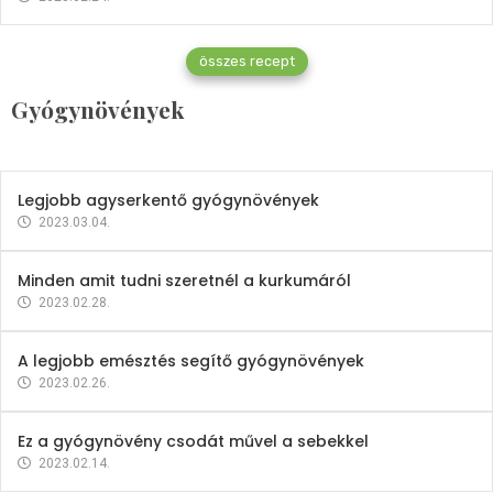
Gyógynövények
összes recept
Mindent a petrezselyemről
Gyógynövények
2023.12.21.
Legjobb agyserkentő gyógynövények
2023.03.04.
Minden amit tudni szeretnél a kurkumáról
2023.02.28.
A legjobb emésztés segítő gyógynövények
2023.02.26.
Ez a gyógynövény csodát művel a sebekkel
2023.02.14.
Vitaminok