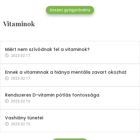
összes gyógynövény
Mindent a B-12 vitaminról
Vitaminok
2023.02.27.
Miért nem szívódnak fel a vitaminok?
2023.02.17.
Ennek a vitaminnak a hiánya mentális zavart okozhat
2023.02.17.
Rendszeres D-vitamin pótlás fontossága
2023.02.16.
Vashiány tünetei
2023.02.15.