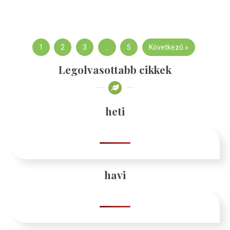
1
2
3
…
5
Következő »
Legolvasottabb cikkek
heti
havi