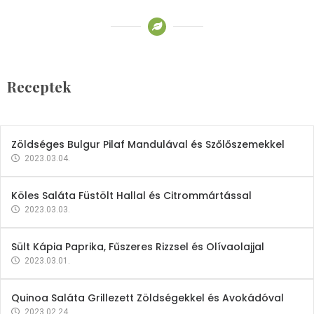
Receptek
Brokkoli- és Kukoricakrémleves
Tojásfehérjével
Receptek
2023.03.06.
Zöldséges Bulgur Pilaf Mandulával és Szőlőszemekkel
2023.03.04.
Köles Saláta Füstölt Hallal és Citrommártással
2023.03.03.
Sült Kápia Paprika, Fűszeres Rizzsel és Olívaolajjal
2023.03.01.
Quinoa Saláta Grillezett Zöldségekkel és Avokádóval
2023.02.24.