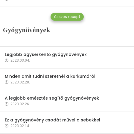
Gyógynövények
összes recept
Mindent a petrezselyemről
Gyógynövények
2023.12.21.
Legjobb agyserkentő gyógynövények
2023.03.04.
Minden amit tudni szeretnél a kurkumáról
2023.02.28.
A legjobb emésztés segítő gyógynövények
2023.02.26.
Ez a gyógynövény csodát művel a sebekkel
2023.02.14.
Vitaminok