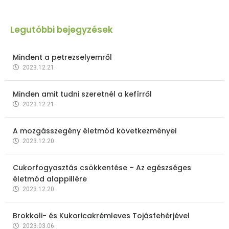
Legutóbbi bejegyzések
Mindent a petrezselyemről
2023.12.21.
Minden amit tudni szeretnél a kefírről
2023.12.21.
A mozgásszegény életmód következményei
2023.12.20.
Cukorfogyasztás csökkentése – Az egészséges
életmód alappillére
2023.12.20.
Brokkoli- és Kukoricakrémleves Tojásfehérjével
2023.03.06.