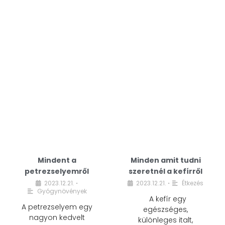
Mindent a
Minden amit tudni
petrezselyemről
szeretnél a kefírről
2023.12.21.
2023.12.21.
Étkezés
•
•
Gyógynövények
A kefír egy
A petrezselyem egy
egészséges,
nagyon kedvelt
különleges italt,