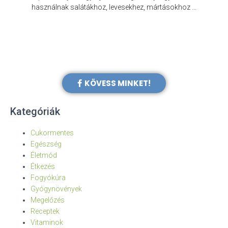
e
használnak salátákhoz, levesekhez, mártásokhoz …
KÖVESS MINKET!
Kategóriák
Cukormentes
Egészség
Életmód
Étkezés
Fogyókúra
Gyógynövények
Megelőzés
Receptek
Vitaminok