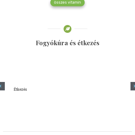
összes vitamin
Fogyókúra és étkezés
Étkezés
Minden amit tudni szeretnél a kefírről
2023.12.21.