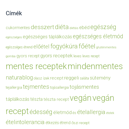
Címék
diéta
egészség
desszert
ebéd
cukormentes
diétás
egészséges életmód
egészséges táplálkozás
egészséges
főétel
fogyókúra
előétel
egészséges étrend
gluténmentes
gyors receptek
gyors recept
leves
leves recept
gomba
mentes receptek
mindenmentes
naturablog
reggeli
sütemény
recept
olasz ízek
saláta
tejmentes
tojásmentes
tejallergia
tojásallergia
vegán
vegán
táplálkozás
tészta
tészta recept
recept
édesség
ételallergia
életmód
és
ételek
ételintolerancia
étkezés
étrend
őszi recept