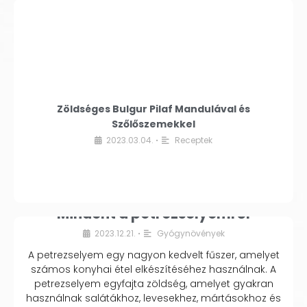
Zöldséges Bulgur Pilaf Mandulával és
Szőlőszemekkel
2023.03.04.
Receptek
•
Mindent a petrezselyemről
2023.12.21.
Gyógynövények
•
A petrezselyem egy nagyon kedvelt fűszer, amelyet
számos konyhai étel elkészítéséhez használnak. A
petrezselyem egyfajta zöldség, amelyet gyakran
használnak salátákhoz, levesekhez, mártásokhoz és