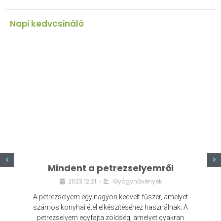
Napi kedvcsináló
z
Mindent a petrezselyemről
2023.12.21.
Gyógynövények
•
A petrezselyem egy nagyon kedvelt fűszer, amelyet
számos konyhai étel elkészítéséhez használnak. A
petrezselyem egyfajta zöldség, amelyet gyakran