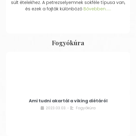
sült ételekhez. A petrezselyemnek sokféle típusa van,
és ezek a fajták különböző
Bővebben...…
Fogyókúra
Ami tudni akartál a viking diétáról
2023.03.03.
Fogyókúra
•