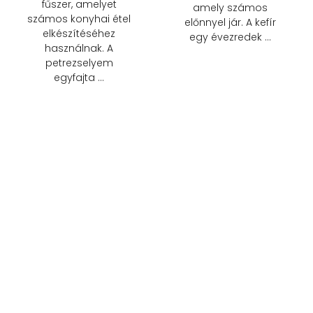
fűszer, amelyet
amely számos
számos konyhai étel
előnnyel jár. A kefír
elkészítéséhez
egy évezredek …
használnak. A
petrezselyem
egyfajta …