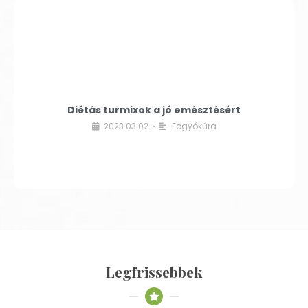
Diétás turmixok a jó emésztésért
2023.03.02.
Fogyókúra
•
Legfrissebbek