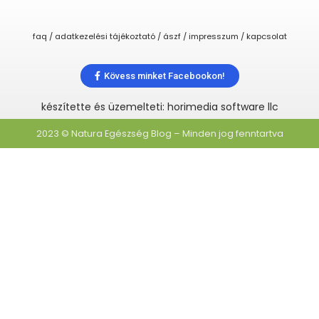
faq / adatkezelési tájékoztató / ászf / impresszum / kapcsolat
Kövess minket Facebookon!
készítette és üzemelteti: horimedia software llc
2023 © Natura Egészség Blog – Minden jog fenntartva