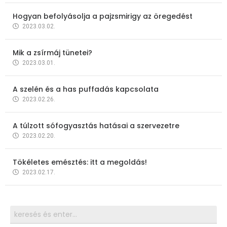
Hogyan befolyásolja a pajzsmirigy az öregedést
2023.03.02.
Mik a zsírmáj tünetei?
2023.03.01.
A szelén és a has puffadás kapcsolata
2023.02.26.
A túlzott sófogyasztás hatásai a szervezetre
2023.02.20.
Tökéletes emésztés: itt a megoldás!
2023.02.17.