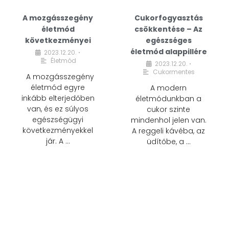
A mozgásszegény
Cukorfogyasztás
életmód
csökkentése – Az
következményei
egészséges
életmód alappillére
2023.12.20.
•
Életmód
2023.12.20.
•
Cukormentes
A mozgásszegény
életmód egyre
A modern
inkább elterjedőben
életmódunkban a
van, és ez súlyos
cukor szinte
egészségügyi
mindenhol jelen van.
következményekkel
A reggeli kávéba, az
jár. A …
üdítőbe, a …