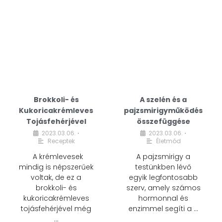
Brokkoli- és
A szelén és a
Kukoricakrémleves
pajzsmirigyműködés
Tojásfehérjével
összefüggése
2023.03.06.
2023.03.06.
•
•
Receptek
Életmód
A krémlevesek
A pajzsmirigy a
mindig is népszerűek
testünkben lévő
voltak, de ez a
egyik legfontosabb
brokkoli- és
szerv, amely számos
kukoricakrémleves
hormonnal és
tojásfehérjével még
enzimmel segíti a …
…