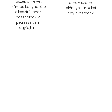
fűszer, amelyet
amely számos
számos konyhai étel
előnnyel jár. A kefír
elkészítéséhez
egy évezredek …
használnak. A
petrezselyem
egyfajta …