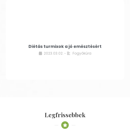
Diétás turmixok a jó emésztésért
2023.03.02.
Fogyókúra
•
Legfrissebbek