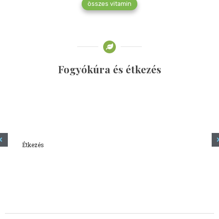
összes vitamin
Fogyókúra és étkezés
Étkezés
Minden amit tudni szeretnél a kefírről
2023.12.21.