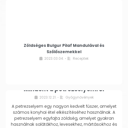
Zöldséges Bulgur Pilaf Mandulával és
Szőlőszemekkel
2023.03.04.
Receptek
•
Mindent a petrezselyemről
2023.12.21.
Gyógynövények
•
A petrezselyem egy nagyon kedvelt fűszer, amelyet
számos konyhai étel elkészítéséhez használnak. A
petrezselyem egyfajta zöldség, amelyet gyakran
használnak salátákhoz, levesekhez, mártásokhoz és