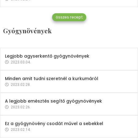
Gyógynövények
összes recept
Mindent a petrezselyemről
Gyógynövények
2023.12.21.
Legjobb agyserkentő gyógynövények
2023.03.04.
Minden amit tudni szeretnél a kurkumáról
2023.02.28.
A legjobb emésztés segítő gyógynövények
2023.02.26.
Ez a gyógynövény csodát művel a sebekkel
2023.02.14.
Vitaminok