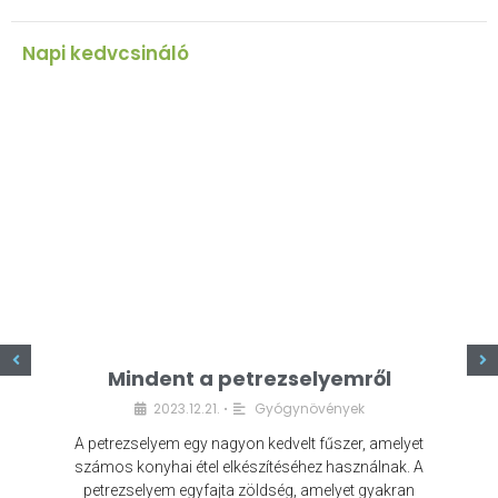
Napi kedvcsináló
z
Mindent a petrezselyemről
2023.12.21.
Gyógynövények
•
A petrezselyem egy nagyon kedvelt fűszer, amelyet
számos konyhai étel elkészítéséhez használnak. A
petrezselyem egyfajta zöldség, amelyet gyakran