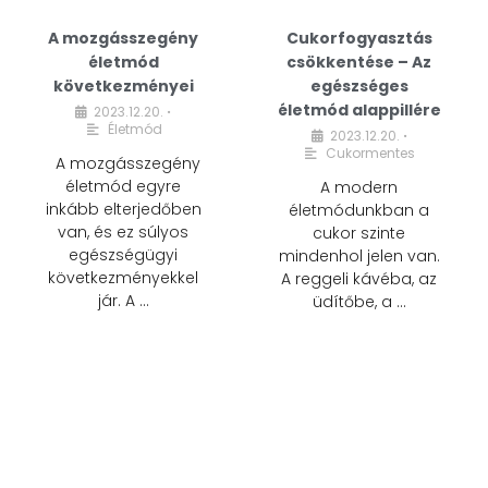
A mozgásszegény
Cukorfogyasztás
életmód
csökkentése – Az
következményei
egészséges
életmód alappillére
2023.12.20.
•
Életmód
2023.12.20.
•
Cukormentes
A mozgásszegény
életmód egyre
A modern
inkább elterjedőben
életmódunkban a
van, és ez súlyos
cukor szinte
egészségügyi
mindenhol jelen van.
következményekkel
A reggeli kávéba, az
jár. A …
üdítőbe, a …