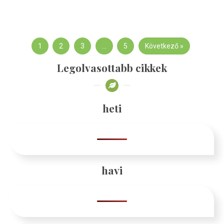
1
2
3
…
5
Következő »
Legolvasottabb cikkek
heti
havi