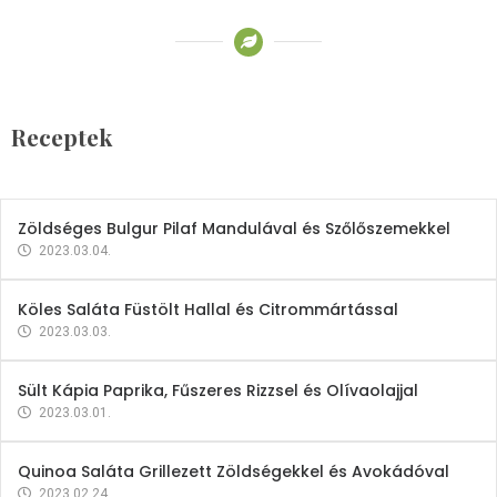
Receptek
Brokkoli- és Kukoricakrémleves
Tojásfehérjével
Receptek
2023.03.06.
Zöldséges Bulgur Pilaf Mandulával és Szőlőszemekkel
2023.03.04.
Köles Saláta Füstölt Hallal és Citrommártással
2023.03.03.
Sült Kápia Paprika, Fűszeres Rizzsel és Olívaolajjal
2023.03.01.
Quinoa Saláta Grillezett Zöldségekkel és Avokádóval
2023.02.24.