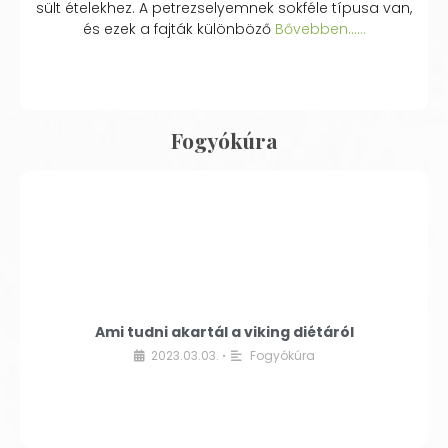
sült ételekhez. A petrezselyemnek sokféle típusa van,
és ezek a fajták különböző
Bővebben...…
Fogyókúra
Ami tudni akartál a viking diétáról
2023.03.03.
Fogyókúra
•