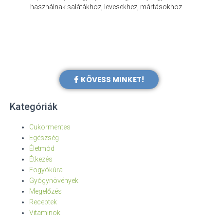
e
használnak salátákhoz, levesekhez, mártásokhoz …
KÖVESS MINKET!
Kategóriák
Cukormentes
Egészség
Életmód
Étkezés
Fogyókúra
Gyógynövények
Megelőzés
Receptek
Vitaminok