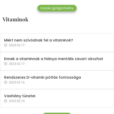
összes gyógynövény
Mindent a B-12 vitaminról
Vitaminok
2023.02.27.
Miért nem szívódnak fel a vitaminok?
2023.02.17.
Ennek a vitaminnak a hiánya mentális zavart okozhat
2023.02.17.
Rendszeres D-vitamin pótlás fontossága
2023.02.16.
Vashiány tünetei
2023.02.15.