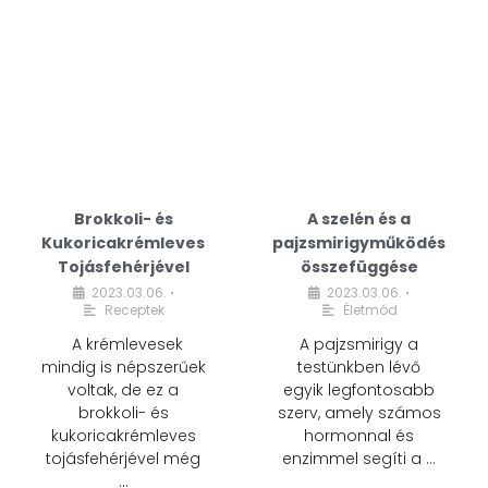
Brokkoli- és
A szelén és a
Kukoricakrémleves
pajzsmirigyműködés
Tojásfehérjével
összefüggése
2023.03.06.
2023.03.06.
•
•
Receptek
Életmód
A krémlevesek
A pajzsmirigy a
mindig is népszerűek
testünkben lévő
voltak, de ez a
egyik legfontosabb
brokkoli- és
szerv, amely számos
kukoricakrémleves
hormonnal és
tojásfehérjével még
enzimmel segíti a …
…