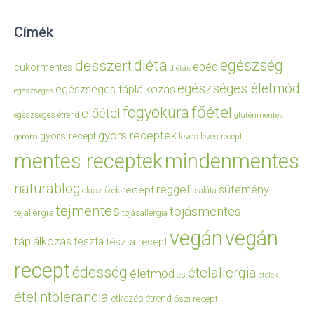
Címék
diéta
egészség
desszert
ebéd
cukormentes
diétás
egészséges életmód
egészséges táplálkozás
egészséges
főétel
fogyókúra
előétel
egészséges étrend
gluténmentes
gyors receptek
gyors recept
leves
leves recept
gomba
mentes receptek
mindenmentes
naturablog
reggeli
sütemény
recept
olasz ízek
saláta
tejmentes
tojásmentes
tejallergia
tojásallergia
vegán
vegán
táplálkozás
tészta
tészta recept
recept
édesség
ételallergia
életmód
és
ételek
ételintolerancia
étkezés
étrend
őszi recept