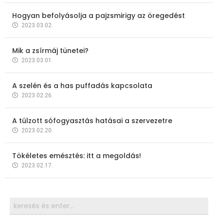
Hogyan befolyásolja a pajzsmirigy az öregedést
2023.03.02.
Mik a zsírmáj tünetei?
2023.03.01.
A szelén és a has puffadás kapcsolata
2023.02.26.
A túlzott sófogyasztás hatásai a szervezetre
2023.02.20.
Tökéletes emésztés: itt a megoldás!
2023.02.17.