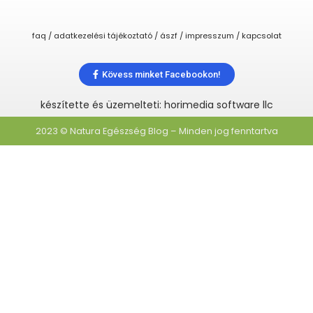
faq / adatkezelési tájékoztató / ászf / impresszum / kapcsolat
Kövess minket Facebookon!
készítette és üzemelteti: horimedia software llc
2023 © Natura Egészség Blog – Minden jog fenntartva