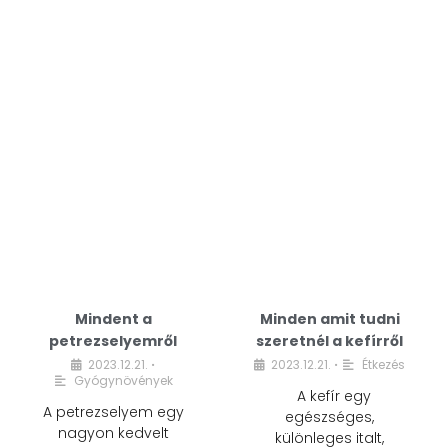
Mindent a
Minden amit tudni
petrezselyemről
szeretnél a kefírről
2023.12.21.
2023.12.21.
Étkezés
•
•
Gyógynövények
A kefír egy
A petrezselyem egy
egészséges,
nagyon kedvelt
különleges italt,