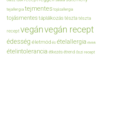
saláta
tejmentes
tejallergia
tojásallergia
tojásmentes
táplálkozás
tészta
tészta
vegán
vegán recept
recept
édesség
ételallergia
életmód
és
ételek
ételintolerancia
étkezés
étrend
őszi recept