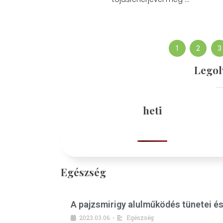
1
2
3
Legol
heti
Egészség
A pajzsmirigy alulműködés tünetei é
2023.03.06.
Egészség
•