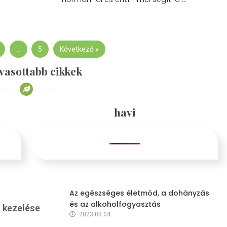
…
5
Következő »
vasottabb cikkek
havi
Az egészséges életmód, a dohányzás
és az alkoholfogyasztás
s kezelése
2023.03.04.