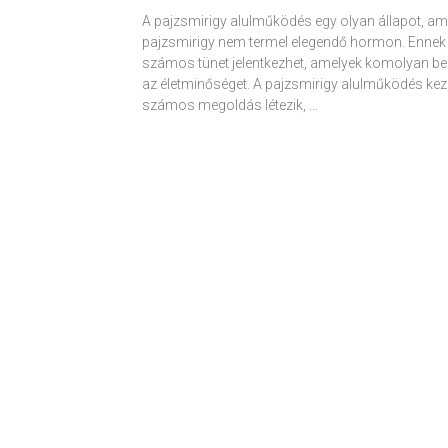
A pajzsmirigy alulműködés egy olyan állapot, am
pajzsmirigy nem termel elegendő hormon. Ennek
számos tünet jelentkezhet, amelyek komolyan be
az életminőséget. A pajzsmirigy alulműködés kez
számos megoldás létezik, …
Receptek