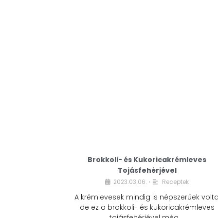
Brokkoli- és Kukoricakrémleves
Tojásfehérjével
2023.03.06.
Receptek
•
A krémlevesek mindig is népszerűek volta
de ez a brokkoli- és kukoricakrémleves
tojásfehérjével még …