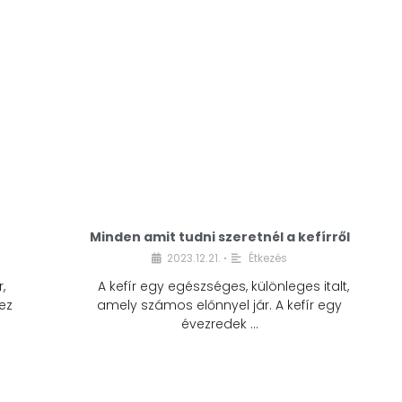
Minden amit tudni szeretnél a kefírről
2023.12.21.
Étkezés
•
,
A kefír egy egészséges, különleges italt,
ez
amely számos előnnyel jár. A kefír egy
évezredek …