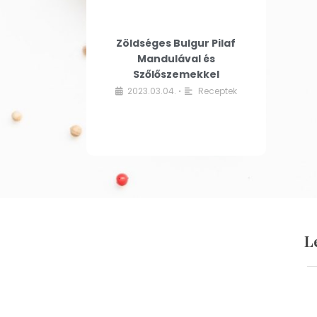
Zöldséges Bulgur Pilaf
Mandulával és
Szőlőszemekkel
2023.03.04.
Receptek
•
L