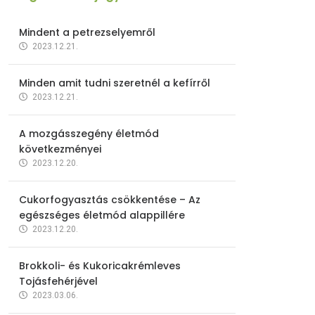
Mindent a petrezselyemről
2023.12.21.
Minden amit tudni szeretnél a kefírről
2023.12.21.
A mozgásszegény életmód
következményei
2023.12.20.
Cukorfogyasztás csökkentése – Az
egészséges életmód alappillére
2023.12.20.
Brokkoli- és Kukoricakrémleves
Tojásfehérjével
2023.03.06.