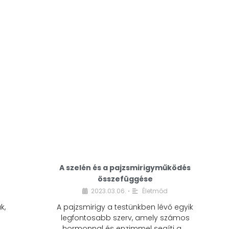
A modern életmódunkban a cukor szinte
mindenhol jelen van. A reggeli kávéba, az
üdítőbe, a desszertekbe és még sok más
élelmiszerbe is …
A szelén és a pajzsmirigyműködés
összefüggése
2023.03.06.
Életmód
•
k,
A pajzsmirigy a testünkben lévő egyik
legfontosabb szerv, amely számos
hormonnal és enzimmel segíti a …