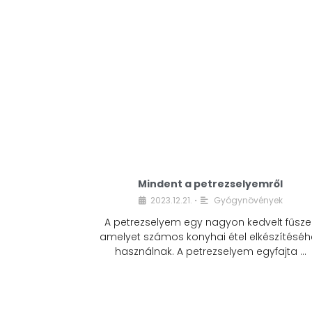
Mindent a petrezselyemről
2023.12.21.
Gyógynövények
•
A petrezselyem egy nagyon kedvelt fűszer
amelyet számos konyhai étel elkészítéséh
használnak. A petrezselyem egyfajta …