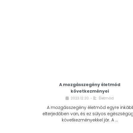
A mozgásszegény életmód
következményei
2023.12.20.
Életmód
•
A mozgásszegény életmód egyre inkáb
elterjedőben van, és ez súlyos egészségüg
következményekkel jár. A …