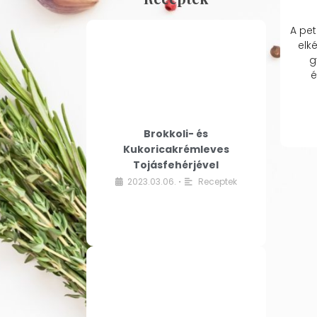
A pet
elk
g
é
Brokkoli- és
Kukoricakrémleves
Tojásfehérjével
2023.03.06.
Receptek
•