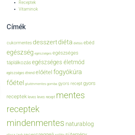
Receptek
Vitaminok
Címék
diéta
desszert
ebéd
cukormentes
diétás
egészség
egészséges
egészséges
egészséges életmód
táplálkozás
fogyókúra
előétel
egészséges étrend
főétel
gyors
gyors recept
gluténmentes
gomba
mentes
receptek
leves
leves recept
receptek
mindenmentes
naturablog
reggeli
sütemény
recept
olasz ízek