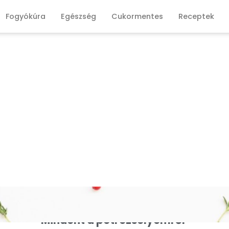
Fogyókúra
Egészség
Cukormentes
Receptek
Mindent a petrezselyemről