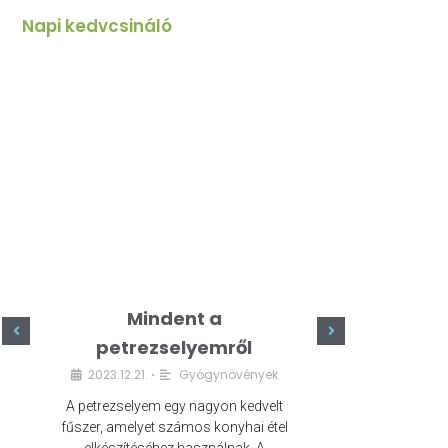
Napi kedvcsináló
Mindent a
Minde
petrezselyemről
szeret
2023.12.21.
Gyógynövények
2023.
•
A petrezselyem egy nagyon kedvelt
A kefír egy egé
fűszer, amelyet számos konyhai étel
amely számos e