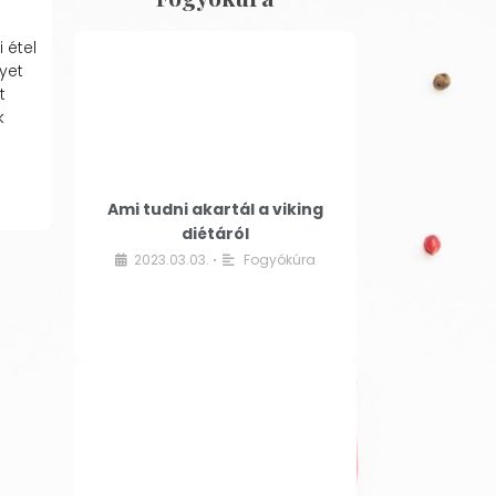
 étel
yet
t
k
Ami tudni akartál a viking
diétáról
2023.03.03.
Fogyókúra
•