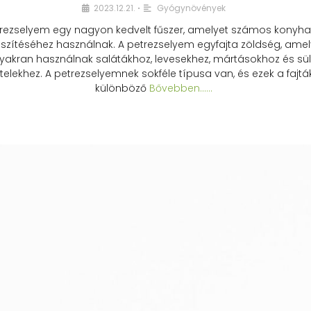
2023.12.21.
Gyógynövények
•
rezselyem egy nagyon kedvelt fűszer, amelyet számos konyhai
észítéséhez használnak. A petrezselyem egyfajta zöldség, amel
yakran használnak salátákhoz, levesekhez, mártásokhoz és sül
telekhez. A petrezselyemnek sokféle típusa van, és ezek a fajtá
különböző
Bővebben...…