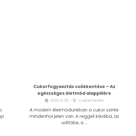
Cukorfogyasztás csökkentése – Az
egészséges életmód alappillére
Cukorfogyasztás
2023.12.20.
Cukormentes
•
csökkentése – Az
b
A modern életmódunkban a cukor szinte
egészséges életmód
yi
mindenhol jelen van. A reggeli kávéba, az
alappillére
üdítőbe, a …
2023.12.20.
Cukormentes
•