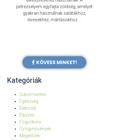
elkészítéséhez használnak. A
évezredek óta f
petrezselyem egyfajta zöldség, amelyet
legkülönb
gyakran használnak salátákhoz,
levesekhez, mártásokhoz …
KÖVESS MINKET!
Kategóriák
Cukormentes
Egészség
Életmód
Étkezés
Fogyókúra
Gyógynövények
Megelőzés