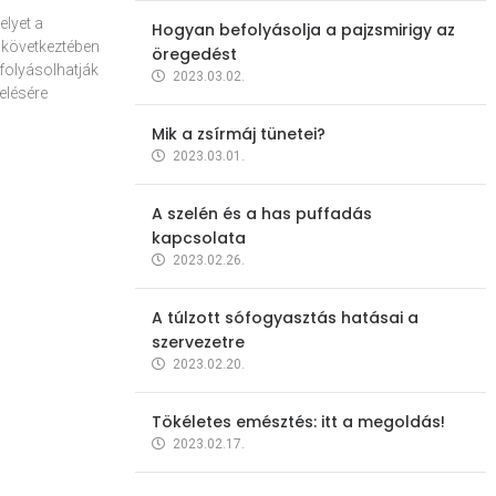
elyet a
Hogyan befolyásolja a pajzsmirigy az
 következtében
öregedést
folyásolhatják
2023.03.02.
elésére
Mik a zsírmáj tünetei?
2023.03.01.
A szelén és a has puffadás
kapcsolata
2023.02.26.
A túlzott sófogyasztás hatásai a
szervezetre
2023.02.20.
Tökéletes emésztés: itt a megoldás!
2023.02.17.