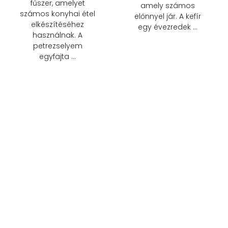
fűszer, amelyet
amely számos
számos konyhai étel
előnnyel jár. A kefír
elkészítéséhez
egy évezredek …
használnak. A
petrezselyem
egyfajta …