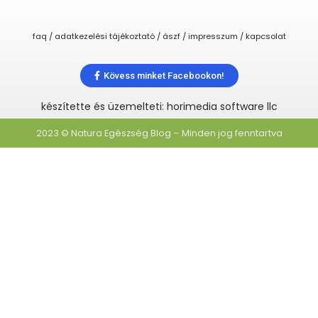
faq / adatkezelési tájékoztató / ászf / impresszum / kapcsolat
Kövess minket Facebookon!
készítette és üzemelteti: horimedia software llc
2023 © Natura Egészség Blog – Minden jog fenntartva