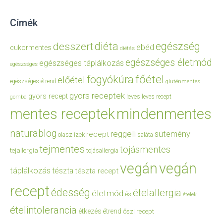
Címék
diéta
egészség
desszert
ebéd
cukormentes
diétás
egészséges életmód
egészséges táplálkozás
egészséges
főétel
fogyókúra
előétel
egészséges étrend
gluténmentes
gyors receptek
gyors recept
leves
leves recept
gomba
mentes receptek
mindenmentes
naturablog
reggeli
sütemény
recept
olasz ízek
saláta
tejmentes
tojásmentes
tejallergia
tojásallergia
vegán
vegán
táplálkozás
tészta
tészta recept
recept
édesség
ételallergia
életmód
és
ételek
ételintolerancia
étkezés
étrend
őszi recept