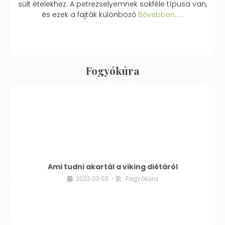
sült ételekhez. A petrezselyemnek sokféle típusa van,
és ezek a fajták különböző
Bővebben...…
Fogyókúra
Ami tudni akartál a viking diétáról
2023.03.03.
Fogyókúra
•