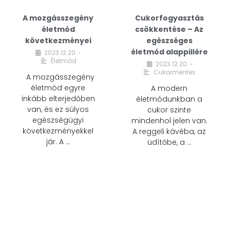
A mozgásszegény
Cukorfogyasztás
életmód
csökkentése – Az
következményei
egészséges
életmód alappillére
2023.12.20.
•
Életmód
2023.12.20.
•
Cukormentes
A mozgásszegény
életmód egyre
A modern
inkább elterjedőben
életmódunkban a
van, és ez súlyos
cukor szinte
egészségügyi
mindenhol jelen van.
következményekkel
A reggeli kávéba, az
jár. A …
üdítőbe, a …