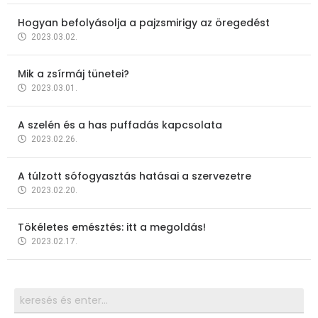
Hogyan befolyásolja a pajzsmirigy az öregedést
2023.03.02.
Mik a zsírmáj tünetei?
2023.03.01.
A szelén és a has puffadás kapcsolata
2023.02.26.
A túlzott sófogyasztás hatásai a szervezetre
2023.02.20.
Tökéletes emésztés: itt a megoldás!
2023.02.17.