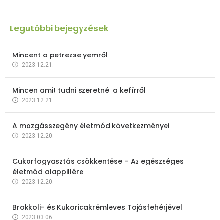
Legutóbbi bejegyzések
Mindent a petrezselyemről
2023.12.21.
Minden amit tudni szeretnél a kefírről
2023.12.21.
A mozgásszegény életmód következményei
2023.12.20.
Cukorfogyasztás csökkentése – Az egészséges
életmód alappillére
2023.12.20.
Brokkoli- és Kukoricakrémleves Tojásfehérjével
2023.03.06.