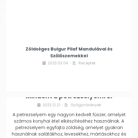
Zöldséges Bulgur Pilaf Mandulával és
Szőlőszemekkel
2023.03.04.
Receptek
•
Mindent a petrezselyemről
2023.12.21.
Gyógynövények
•
A petrezselyem egy nagyon kedvelt fűszer, amelyet
számos konyhai étel elkészítéséhez használnak. A
petrezselyem egyfajta zöldség, amelyet gyakran
használnak salátákhoz, levesekhez, mártásokhoz és