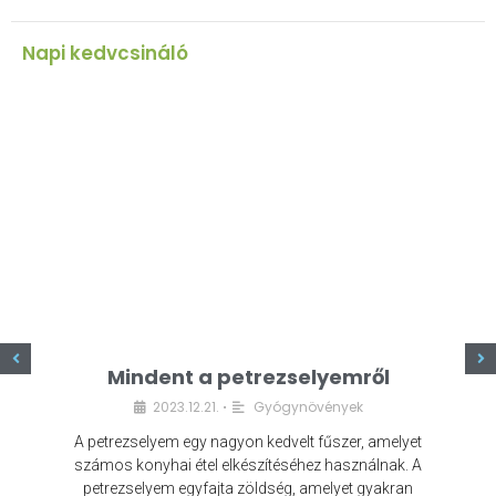
Napi kedvcsináló
z
Mindent a petrezselyemről
2023.12.21.
Gyógynövények
•
A petrezselyem egy nagyon kedvelt fűszer, amelyet
számos konyhai étel elkészítéséhez használnak. A
petrezselyem egyfajta zöldség, amelyet gyakran