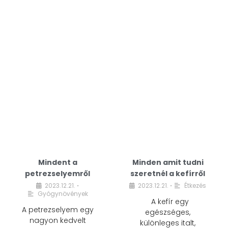
Mindent a
Minden amit tudni
petrezselyemről
szeretnél a kefírről
2023.12.21.
2023.12.21.
Étkezés
•
•
Gyógynövények
A kefír egy
A petrezselyem egy
egészséges,
nagyon kedvelt
különleges italt,