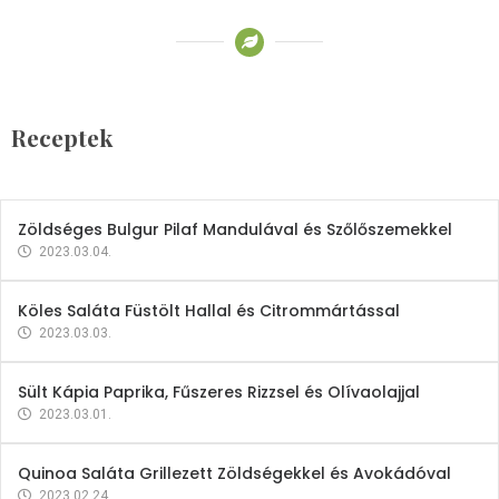
Receptek
Brokkoli- és Kukoricakrémleves
Tojásfehérjével
Receptek
2023.03.06.
Zöldséges Bulgur Pilaf Mandulával és Szőlőszemekkel
2023.03.04.
Köles Saláta Füstölt Hallal és Citrommártással
2023.03.03.
Sült Kápia Paprika, Fűszeres Rizzsel és Olívaolajjal
2023.03.01.
Quinoa Saláta Grillezett Zöldségekkel és Avokádóval
2023.02.24.