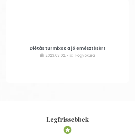
Diétás turmixok a jó emésztésért
2023.03.02.
Fogyókúra
•
Legfrissebbek