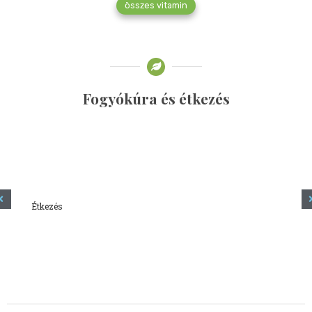
összes vitamin
Fogyókúra és étkezés
Étkezés
Minden amit tudni szeretnél a kefírről
2023.12.21.