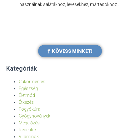
e
használnak salátákhoz, levesekhez, mártásokhoz …
KÖVESS MINKET!
Kategóriák
Cukormentes
Egészség
Életmód
Étkezés
Fogyókúra
Gyógynövények
Megelőzés
Receptek
Vitaminok