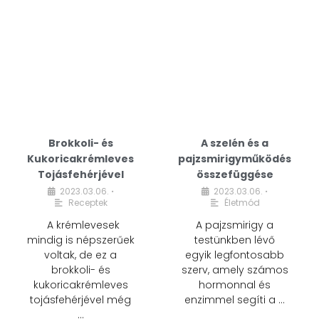
Brokkoli- és
A szelén és a
Kukoricakrémleves
pajzsmirigyműködés
Tojásfehérjével
összefüggése
2023.03.06.
2023.03.06.
•
•
Receptek
Életmód
A krémlevesek
A pajzsmirigy a
mindig is népszerűek
testünkben lévő
voltak, de ez a
egyik legfontosabb
brokkoli- és
szerv, amely számos
kukoricakrémleves
hormonnal és
tojásfehérjével még
enzimmel segíti a …
…