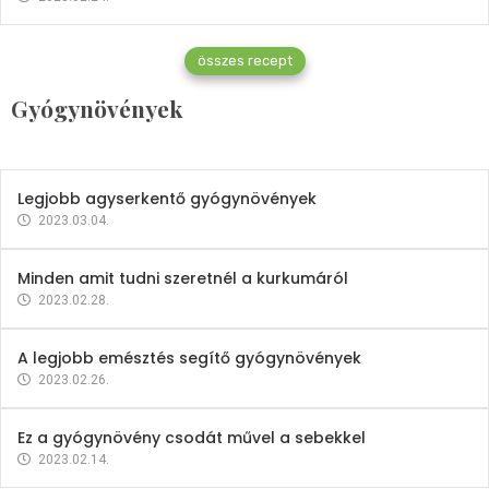
Gyógynövények
összes recept
Mindent a petrezselyemről
Gyógynövények
2023.12.21.
Legjobb agyserkentő gyógynövények
2023.03.04.
Minden amit tudni szeretnél a kurkumáról
2023.02.28.
A legjobb emésztés segítő gyógynövények
2023.02.26.
Ez a gyógynövény csodát művel a sebekkel
2023.02.14.
Vitaminok