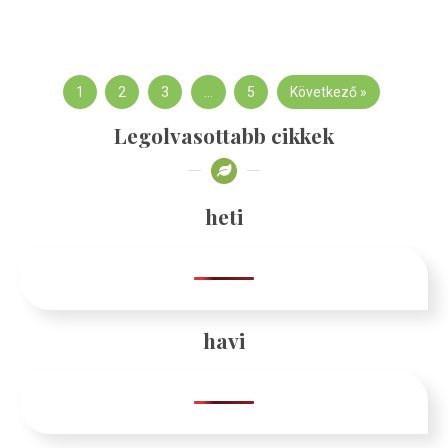
1
2
3
…
5
Következő »
Legolvasottabb cikkek
heti
havi