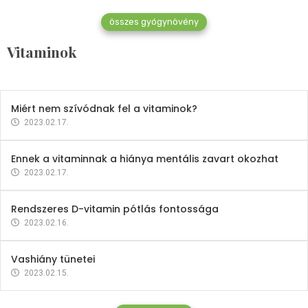
összes gyógynövény
Mindent a B-12 vitaminról
Vitaminok
2023.02.27.
Miért nem szívódnak fel a vitaminok?
2023.02.17.
Ennek a vitaminnak a hiánya mentális zavart okozhat
2023.02.17.
Rendszeres D-vitamin pótlás fontossága
2023.02.16.
Vashiány tünetei
2023.02.15.