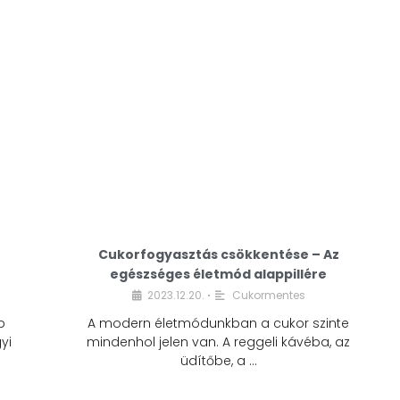
Cukorfogyasztás csökkentése – Az
egészséges életmód alappillére
Cukorfogyasztás
2023.12.20.
Cukormentes
•
csökkentése – Az
b
A modern életmódunkban a cukor szinte
egészséges életmód
yi
mindenhol jelen van. A reggeli kávéba, az
alappillére
üdítőbe, a …
2023.12.20.
Cukormentes
•