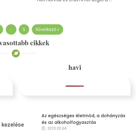
…
5
Következő »
vasottabb cikkek
havi
Az egészséges életmód, a dohányzás
és az alkoholfogyasztás
s kezelése
2023.03.04.