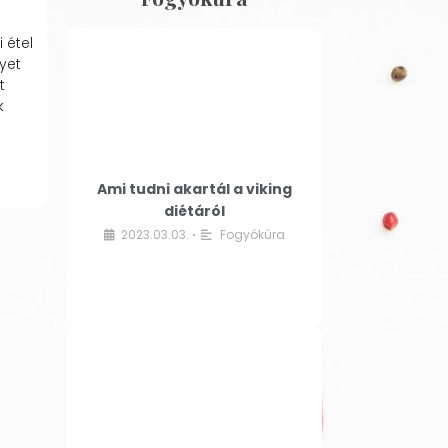
 étel
yet
t
k
Ami tudni akartál a viking
diétáról
2023.03.03.
Fogyókúra
•