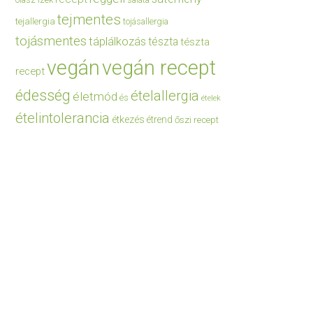
saláta
tejmentes
tejallergia
tojásallergia
tojásmentes
táplálkozás
tészta
tészta
vegán
vegán recept
recept
édesség
ételallergia
életmód
és
ételek
ételintolerancia
étkezés
étrend
őszi recept