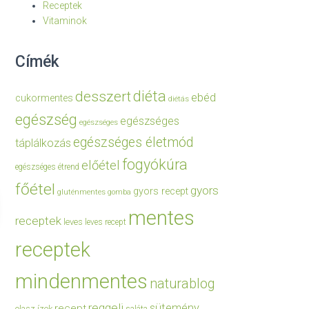
Receptek
Vitaminok
Címék
diéta
desszert
ebéd
cukormentes
diétás
egészség
egészséges
egészséges
egészséges életmód
táplálkozás
fogyókúra
előétel
egészséges étrend
főétel
gyors
gyors recept
gluténmentes
gomba
mentes
receptek
leves
leves recept
receptek
mindenmentes
naturablog
reggeli
sütemény
recept
olasz ízek