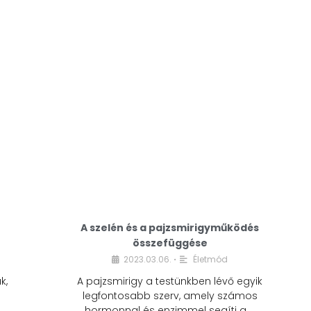
A modern életmódunkban a cukor szinte
mindenhol jelen van. A reggeli kávéba, az
üdítőbe, a desszertekbe és még sok más
élelmiszerbe is …
A szelén és a pajzsmirigyműködés
összefüggése
2023.03.06.
Életmód
•
k,
A pajzsmirigy a testünkben lévő egyik
legfontosabb szerv, amely számos
hormonnal és enzimmel segíti a …