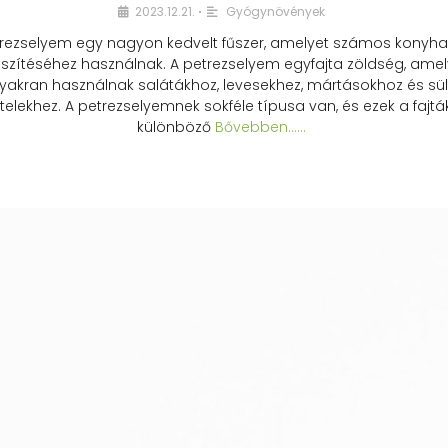
2023.12.21.
Gyógynövények
•
rezselyem egy nagyon kedvelt fűszer, amelyet számos konyhai
észítéséhez használnak. A petrezselyem egyfajta zöldség, amel
yakran használnak salátákhoz, levesekhez, mártásokhoz és sül
telekhez. A petrezselyemnek sokféle típusa van, és ezek a fajtá
különböző
Bővebben...…