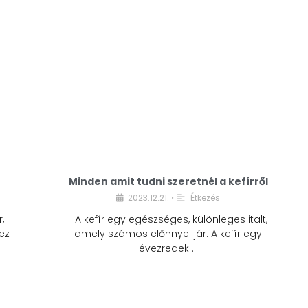
Minden amit tudni szeretnél a kefírről
2023.12.21.
Étkezés
•
,
A kefír egy egészséges, különleges italt,
ez
amely számos előnnyel jár. A kefír egy
évezredek …