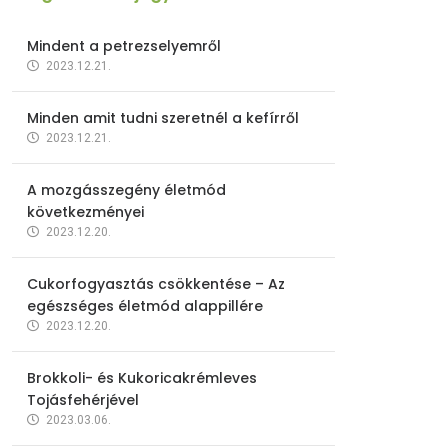
Mindent a petrezselyemről
2023.12.21.
Minden amit tudni szeretnél a kefírről
2023.12.21.
A mozgásszegény életmód
következményei
2023.12.20.
Cukorfogyasztás csökkentése – Az
egészséges életmód alappillére
2023.12.20.
Brokkoli- és Kukoricakrémleves
Tojásfehérjével
2023.03.06.