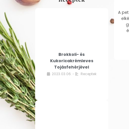
A pet
elk
g
é
Brokkoli- és
Kukoricakrémleves
Tojásfehérjével
2023.03.06.
Receptek
•