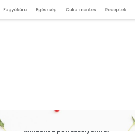
Fogyókúra
Egészség
Cukormentes
Receptek
Mindent a petrezselyemről