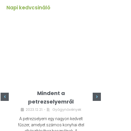
Napi kedvcsináló
Mindent a
Minde
petrezselyemről
szeret
2023.12.21.
Gyógynövények
2023.
•
A petrezselyem egy nagyon kedvelt
A kefír egy egé
fűszer, amelyet számos konyhai étel
amely számos e