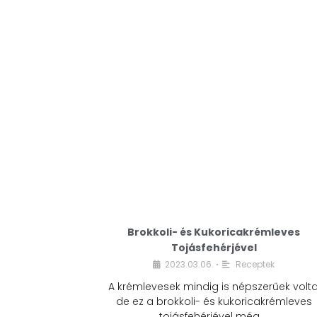
Brokkoli- és Kukoricakrémleves
Tojásfehérjével
2023.03.06.
Receptek
•
A krémlevesek mindig is népszerűek volta
de ez a brokkoli- és kukoricakrémleves
tojásfehérjével még …