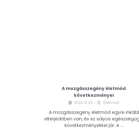
A mozgásszegény életmód
következményei
2023.12.20.
Életmód
•
A mozgásszegény életmód egyre inkáb
elterjedőben van, és ez súlyos egészségüg
következményekkel jár. A …