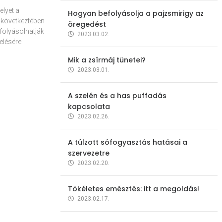
elyet a
Hogyan befolyásolja a pajzsmirigy az
 következtében
öregedést
folyásolhatják
2023.03.02.
elésére
Mik a zsírmáj tünetei?
2023.03.01.
A szelén és a has puffadás
kapcsolata
2023.02.26.
A túlzott sófogyasztás hatásai a
szervezetre
2023.02.20.
Tökéletes emésztés: itt a megoldás!
2023.02.17.