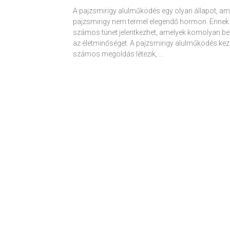
A pajzsmirigy alulműködés egy olyan állapot, am
pajzsmirigy nem termel elegendő hormon. Ennek
számos tünet jelentkezhet, amelyek komolyan be
az életminőséget. A pajzsmirigy alulműködés kez
számos megoldás létezik, …
Receptek