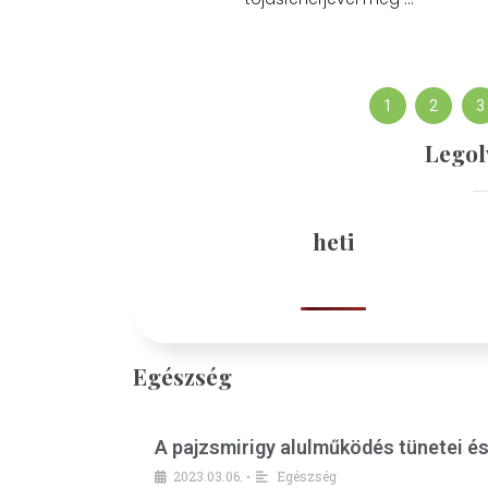
1
2
3
Legol
heti
Egészség
A pajzsmirigy alulműködés tünetei é
2023.03.06.
Egészség
•