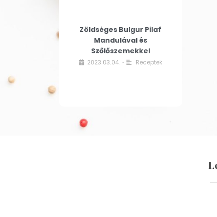
Zöldséges Bulgur Pilaf
Mandulával és
Szőlőszemekkel
2023.03.04.
Receptek
•
L