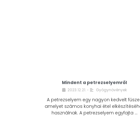
Mindent a petrezselyemről
2023.12.21.
Gyógynövények
•
A petrezselyem egy nagyon kedvelt fűszer
amelyet számos konyhai étel elkészítéséh
használnak. A petrezselyem egyfajta …