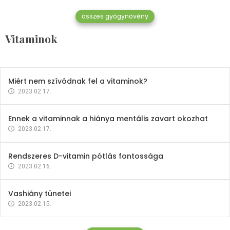
összes gyógynövény
Mindent a B-12 vitaminról
Vitaminok
2023.02.27.
Miért nem szívódnak fel a vitaminok?
2023.02.17.
Ennek a vitaminnak a hiánya mentális zavart okozhat
2023.02.17.
Rendszeres D-vitamin pótlás fontossága
2023.02.16.
Vashiány tünetei
2023.02.15.