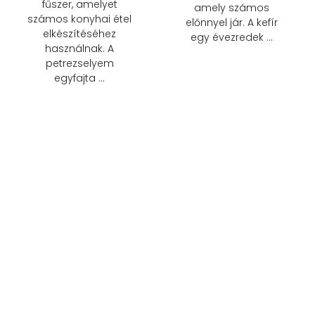
fűszer, amelyet
amely számos
számos konyhai étel
előnnyel jár. A kefír
elkészítéséhez
egy évezredek …
használnak. A
petrezselyem
egyfajta …