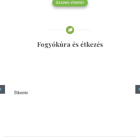
összes vitamin
Fogyókúra és étkezés
Étkezés
Minden amit tudni szeretnél a kefírről
2023.12.21.