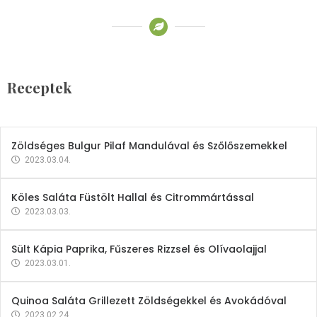
Receptek
Brokkoli- és Kukoricakrémleves
Tojásfehérjével
Receptek
2023.03.06.
Zöldséges Bulgur Pilaf Mandulával és Szőlőszemekkel
2023.03.04.
Köles Saláta Füstölt Hallal és Citrommártással
2023.03.03.
Sült Kápia Paprika, Fűszeres Rizzsel és Olívaolajjal
2023.03.01.
Quinoa Saláta Grillezett Zöldségekkel és Avokádóval
2023.02.24.