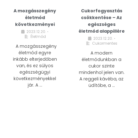
A mozgásszegény
Cukorfogyasztás
életmód
csökkentése – Az
következményei
egészséges
életmód alappillére
2023.12.20.
•
Életmód
2023.12.20.
•
Cukormentes
A mozgásszegény
életmód egyre
A modern
inkább elterjedőben
életmódunkban a
van, és ez súlyos
cukor szinte
egészségügyi
mindenhol jelen van.
következményekkel
A reggeli kávéba, az
jár. A …
üdítőbe, a …