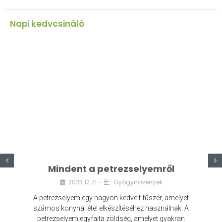
Napi kedvcsináló
z
Mindent a petrezselyemről
2023.12.21.
Gyógynövények
•
A petrezselyem egy nagyon kedvelt fűszer, amelyet
számos konyhai étel elkészítéséhez használnak. A
petrezselyem egyfajta zöldség, amelyet gyakran