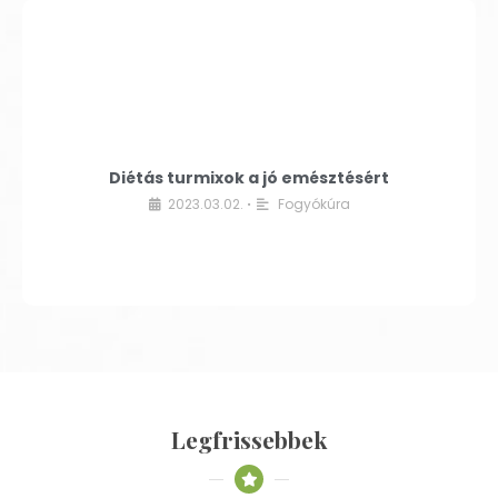
Diétás turmixok a jó emésztésért
2023.03.02.
Fogyókúra
•
Legfrissebbek