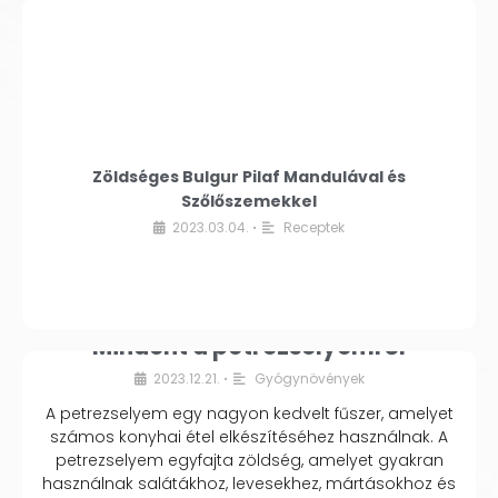
Zöldséges Bulgur Pilaf Mandulával és
Szőlőszemekkel
2023.03.04.
Receptek
•
Mindent a petrezselyemről
2023.12.21.
Gyógynövények
•
A petrezselyem egy nagyon kedvelt fűszer, amelyet
számos konyhai étel elkészítéséhez használnak. A
petrezselyem egyfajta zöldség, amelyet gyakran
használnak salátákhoz, levesekhez, mártásokhoz és