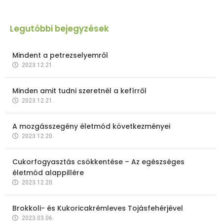
Legutóbbi bejegyzések
Mindent a petrezselyemről
2023.12.21.
Minden amit tudni szeretnél a kefírről
2023.12.21.
A mozgásszegény életmód következményei
2023.12.20.
Cukorfogyasztás csökkentése – Az egészséges
életmód alappillére
2023.12.20.
Brokkoli- és Kukoricakrémleves Tojásfehérjével
2023.03.06.