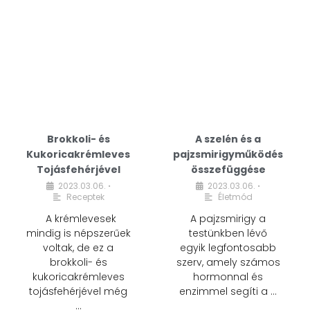
Brokkoli- és
A szelén és a
Kukoricakrémleves
pajzsmirigyműködés
Tojásfehérjével
összefüggése
2023.03.06.
2023.03.06.
•
•
Receptek
Életmód
A krémlevesek
A pajzsmirigy a
mindig is népszerűek
testünkben lévő
voltak, de ez a
egyik legfontosabb
brokkoli- és
szerv, amely számos
kukoricakrémleves
hormonnal és
tojásfehérjével még
enzimmel segíti a …
…