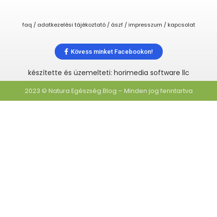
faq / adatkezelési tájékoztató / ászf / impresszum / kapcsolat
Kövess minket Facebookon!
készítette és üzemelteti: horimedia software llc
2023 © Natura Egészség Blog – Minden jog fenntartva