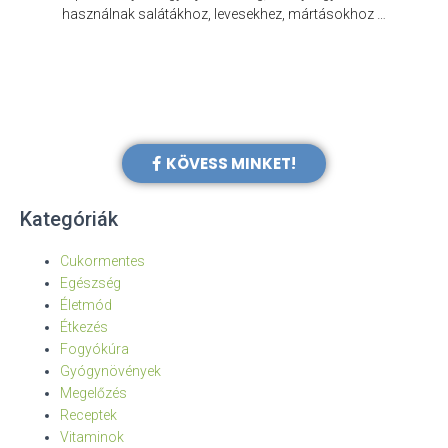
e
használnak salátákhoz, levesekhez, mártásokhoz …
KÖVESS MINKET!
Kategóriák
Cukormentes
Egészség
Életmód
Étkezés
Fogyókúra
Gyógynövények
Megelőzés
Receptek
Vitaminok