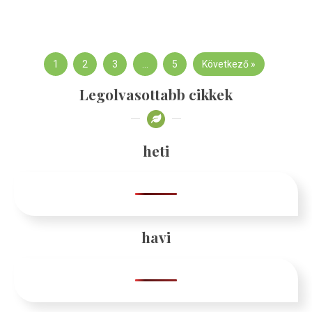
1
2
3
…
5
Következő »
Legolvasottabb cikkek
heti
havi