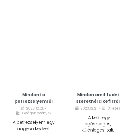
Mindent a
Minden amit tudni
petrezselyemről
szeretnél a kefírről
2023.12.21.
2023.12.21.
Étkezés
•
•
Gyógynövények
A kefír egy
A petrezselyem egy
egészséges,
nagyon kedvelt
különleges italt,