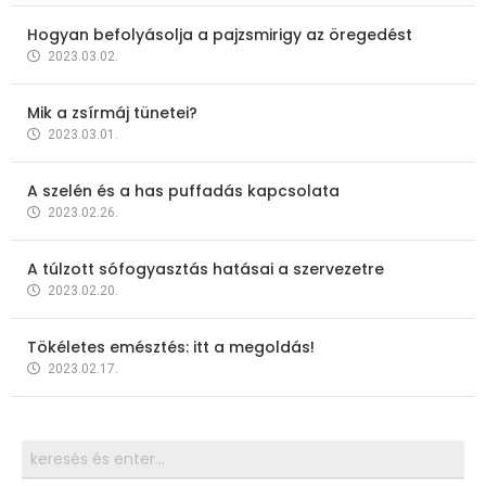
Hogyan befolyásolja a pajzsmirigy az öregedést
2023.03.02.
Mik a zsírmáj tünetei?
2023.03.01.
A szelén és a has puffadás kapcsolata
2023.02.26.
A túlzott sófogyasztás hatásai a szervezetre
2023.02.20.
Tökéletes emésztés: itt a megoldás!
2023.02.17.