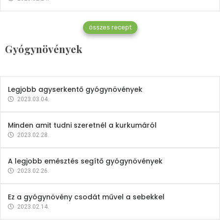
Gyógynövények
összes recept
Mindent a petrezselyemről
Gyógynövények
2023.12.21.
Legjobb agyserkentő gyógynövények
2023.03.04.
Minden amit tudni szeretnél a kurkumáról
2023.02.28.
A legjobb emésztés segítő gyógynövények
2023.02.26.
Ez a gyógynövény csodát művel a sebekkel
2023.02.14.
Vitaminok