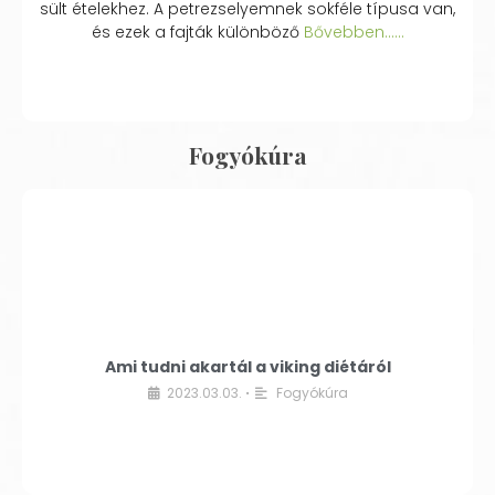
sült ételekhez. A petrezselyemnek sokféle típusa van,
és ezek a fajták különböző
Bővebben...…
Fogyókúra
Ami tudni akartál a viking diétáról
2023.03.03.
Fogyókúra
•