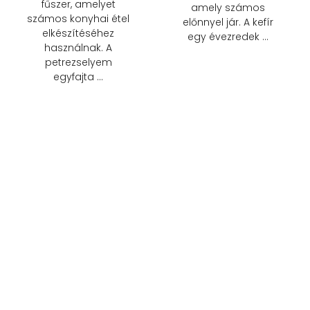
fűszer, amelyet
amely számos
számos konyhai étel
előnnyel jár. A kefír
elkészítéséhez
egy évezredek …
használnak. A
petrezselyem
egyfajta …