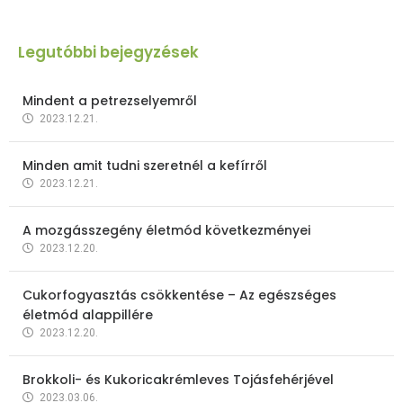
Legutóbbi bejegyzések
Mindent a petrezselyemről
2023.12.21.
Minden amit tudni szeretnél a kefírről
2023.12.21.
A mozgásszegény életmód következményei
2023.12.20.
Cukorfogyasztás csökkentése – Az egészséges
életmód alappillére
2023.12.20.
Brokkoli- és Kukoricakrémleves Tojásfehérjével
2023.03.06.