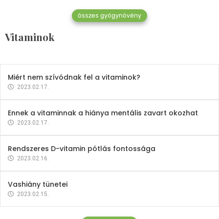
összes gyógynövény
Mindent a B-12 vitaminról
Vitaminok
2023.02.27.
Miért nem szívódnak fel a vitaminok?
2023.02.17.
Ennek a vitaminnak a hiánya mentális zavart okozhat
2023.02.17.
Rendszeres D-vitamin pótlás fontossága
2023.02.16.
Vashiány tünetei
2023.02.15.