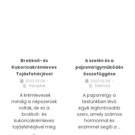
Brokkoli- és
A szelén és a
Kukoricakrémleves
pajzsmirigyműködés
Tojásfehérjével
összefüggése
2023.03.06.
2023.03.06.
•
•
Receptek
Életmód
A krémlevesek
A pajzsmirigy a
mindig is népszerűek
testünkben lévő
voltak, de ez a
egyik legfontosabb
brokkoli- és
szerv, amely számos
kukoricakrémleves
hormonnal és
tojásfehérjével még
enzimmel segíti a …
…