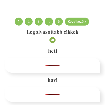
1
2
3
…
5
Következő »
Legolvasottabb cikkek
heti
havi