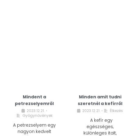
Mindent a
Minden amit tudni
petrezselyemről
szeretnél a kefírről
2023.12.21.
2023.12.21.
Étkezés
•
•
Gyógynövények
A kefír egy
A petrezselyem egy
egészséges,
nagyon kedvelt
különleges italt,