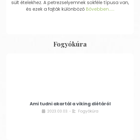
sült ételekhez. A petrezselyemnek sokféle típusa van,
és ezek a fajták különböző
Bővebben...…
Fogyókúra
Ami tudni akartál a viking diétáról
2023.03.03.
Fogyókúra
•