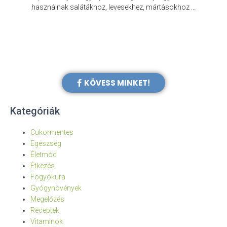
e
használnak salátákhoz, levesekhez, mártásokhoz …
KÖVESS MINKET!
Kategóriák
Cukormentes
Egészség
Életmód
Étkezés
Fogyókúra
Gyógynövények
Megelőzés
Receptek
Vitaminok