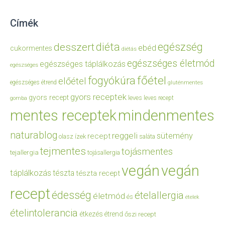
Címék
diéta
egészség
desszert
ebéd
cukormentes
diétás
egészséges életmód
egészséges táplálkozás
egészséges
főétel
fogyókúra
előétel
egészséges étrend
gluténmentes
gyors receptek
gyors recept
leves
leves recept
gomba
mentes receptek
mindenmentes
naturablog
reggeli
sütemény
recept
olasz ízek
saláta
tejmentes
tojásmentes
tejallergia
tojásallergia
vegán
vegán
táplálkozás
tészta
tészta recept
recept
édesség
ételallergia
életmód
és
ételek
ételintolerancia
étkezés
étrend
őszi recept