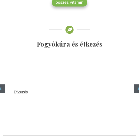
összes vitamin
Fogyókúra és étkezés
Étkezés
Minden amit tudni szeretnél a kefírről
2023.12.21.