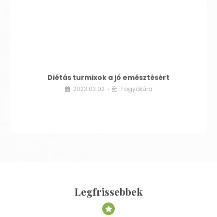
Diétás turmixok a jó emésztésért
2023.03.02.
Fogyókúra
•
Legfrissebbek