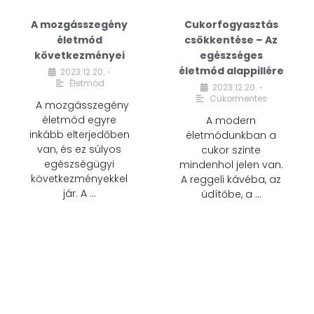
A mozgásszegény
Cukorfogyasztás
életmód
csökkentése – Az
következményei
egészséges
életmód alappillére
2023.12.20.
•
Életmód
2023.12.20.
•
Cukormentes
A mozgásszegény
életmód egyre
A modern
inkább elterjedőben
életmódunkban a
van, és ez súlyos
cukor szinte
egészségügyi
mindenhol jelen van.
következményekkel
A reggeli kávéba, az
jár. A …
üdítőbe, a …