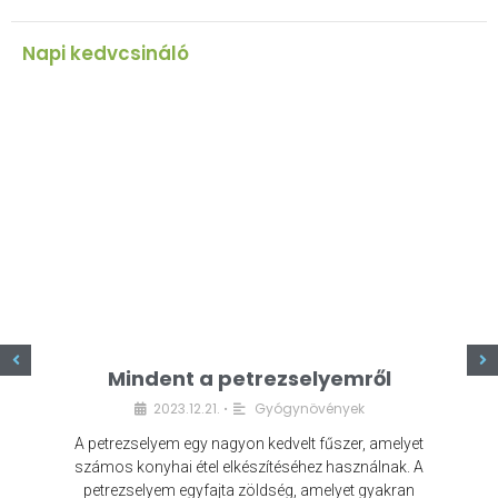
Napi kedvcsináló
z
Mindent a petrezselyemről
2023.12.21.
Gyógynövények
•
A petrezselyem egy nagyon kedvelt fűszer, amelyet
számos konyhai étel elkészítéséhez használnak. A
petrezselyem egyfajta zöldség, amelyet gyakran