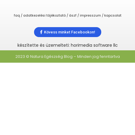
faq / adatkezelési tájékoztató / ászf / impresszum / kapcsolat
Kövess minket Facebookon!
készítette és üzemelteti: horimedia software llc
2023 © Natura Egészség Blog – Minden jog fenntartva