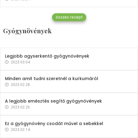
Gyógynövények
összes recept
Mindent a petrezselyemről
Gyógynövények
2023.12.21.
Legjobb agyserkentő gyógynövények
2023.03.04.
Minden amit tudni szeretnél a kurkumáról
2023.02.28.
A legjobb emésztés segítő gyógynövények
2023.02.26.
Ez a gyógynövény csodát művel a sebekkel
2023.02.14.
Vitaminok