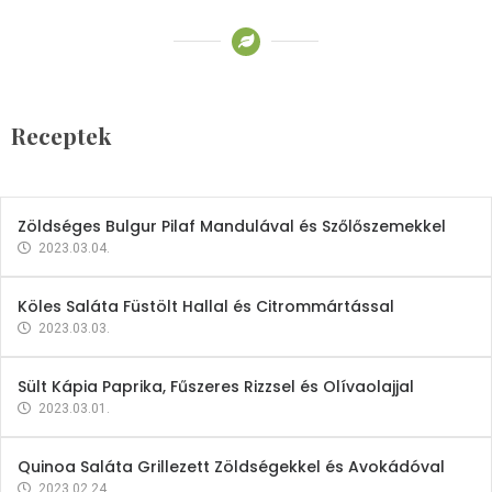
Receptek
Brokkoli- és Kukoricakrémleves
Tojásfehérjével
Receptek
2023.03.06.
Zöldséges Bulgur Pilaf Mandulával és Szőlőszemekkel
2023.03.04.
Köles Saláta Füstölt Hallal és Citrommártással
2023.03.03.
Sült Kápia Paprika, Fűszeres Rizzsel és Olívaolajjal
2023.03.01.
Quinoa Saláta Grillezett Zöldségekkel és Avokádóval
2023.02.24.