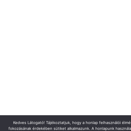
Kedves Látogató! Tájékoztatjuk, hogy a honlap felhasználói élm
fokozásának érdekében sütiket alkalmazunk. A honlapunk használa