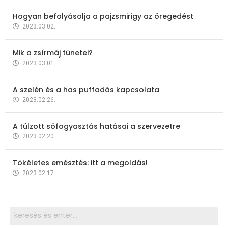
Hogyan befolyásolja a pajzsmirigy az öregedést
2023.03.02.
Mik a zsírmáj tünetei?
2023.03.01.
A szelén és a has puffadás kapcsolata
2023.02.26.
A túlzott sófogyasztás hatásai a szervezetre
2023.02.20.
Tökéletes emésztés: itt a megoldás!
2023.02.17.