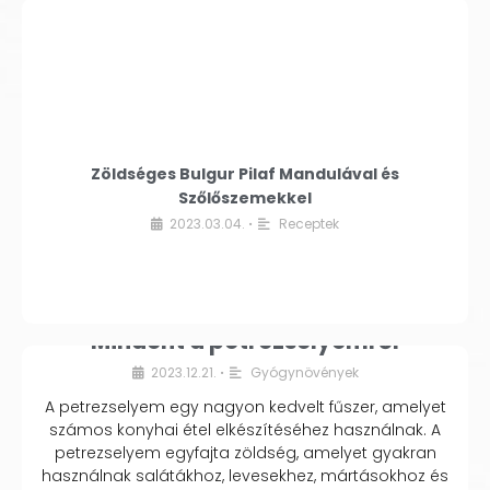
Zöldséges Bulgur Pilaf Mandulával és
Szőlőszemekkel
2023.03.04.
Receptek
•
Mindent a petrezselyemről
2023.12.21.
Gyógynövények
•
A petrezselyem egy nagyon kedvelt fűszer, amelyet
számos konyhai étel elkészítéséhez használnak. A
petrezselyem egyfajta zöldség, amelyet gyakran
használnak salátákhoz, levesekhez, mártásokhoz és