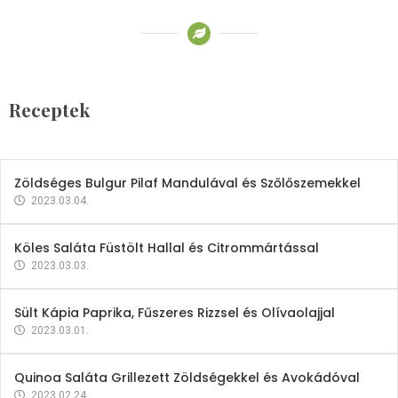
Receptek
Brokkoli- és Kukoricakrémleves
Tojásfehérjével
Receptek
2023.03.06.
Zöldséges Bulgur Pilaf Mandulával és Szőlőszemekkel
2023.03.04.
Köles Saláta Füstölt Hallal és Citrommártással
2023.03.03.
Sült Kápia Paprika, Fűszeres Rizzsel és Olívaolajjal
2023.03.01.
Quinoa Saláta Grillezett Zöldségekkel és Avokádóval
2023.02.24.