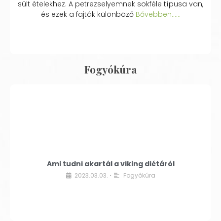
sült ételekhez. A petrezselyemnek sokféle típusa van,
és ezek a fajták különböző
Bővebben...…
Fogyókúra
Ami tudni akartál a viking diétáról
2023.03.03.
Fogyókúra
•