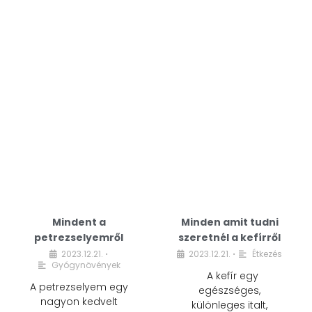
Mindent a
Minden amit tudni
petrezselyemről
szeretnél a kefírről
2023.12.21.
2023.12.21.
Étkezés
•
•
Gyógynövények
A kefír egy
A petrezselyem egy
egészséges,
nagyon kedvelt
különleges italt,