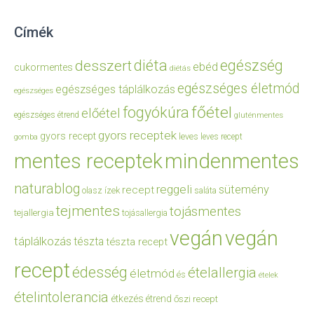
Címék
diéta
egészség
desszert
ebéd
cukormentes
diétás
egészséges életmód
egészséges táplálkozás
egészséges
főétel
fogyókúra
előétel
egészséges étrend
gluténmentes
gyors receptek
gyors recept
leves
leves recept
gomba
mentes receptek
mindenmentes
naturablog
reggeli
sütemény
recept
olasz ízek
saláta
tejmentes
tojásmentes
tejallergia
tojásallergia
vegán
vegán
táplálkozás
tészta
tészta recept
recept
édesség
ételallergia
életmód
és
ételek
ételintolerancia
étkezés
étrend
őszi recept