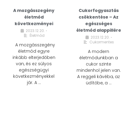
A mozgásszegény
Cukorfogyasztás
életmód
csökkentése – Az
következményei
egészséges
életmód alappillére
2023.12.20.
•
Életmód
2023.12.20.
•
Cukormentes
A mozgásszegény
életmód egyre
A modern
inkább elterjedőben
életmódunkban a
van, és ez súlyos
cukor szinte
egészségügyi
mindenhol jelen van.
következményekkel
A reggeli kávéba, az
jár. A …
üdítőbe, a …