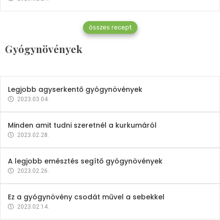
Gyógynövények
összes recept
Mindent a petrezselyemről
Gyógynövények
2023.12.21.
Legjobb agyserkentő gyógynövények
2023.03.04.
Minden amit tudni szeretnél a kurkumáról
2023.02.28.
A legjobb emésztés segítő gyógynövények
2023.02.26.
Ez a gyógynövény csodát művel a sebekkel
2023.02.14.
Vitaminok