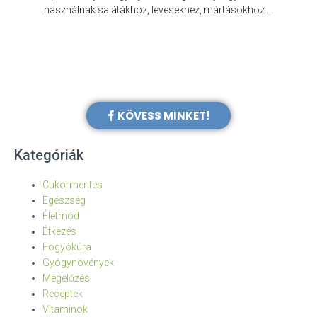
e
használnak salátákhoz, levesekhez, mártásokhoz …
KÖVESS MINKET!
Kategóriák
Cukormentes
Egészség
Életmód
Étkezés
Fogyókúra
Gyógynövények
Megelőzés
Receptek
Vitaminok