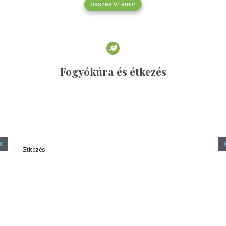
összes vitamin
Fogyókúra és étkezés
Étkezés
Minden amit tudni szeretnél a kefírről
2023.12.21.