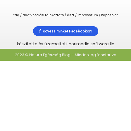
faq / adatkezelési tájékoztató / ászf / impresszum / kapcsolat
Kövess minket Facebookon!
készítette és üzemelteti: horimedia software llc
2023 © Natura Egészség Blog – Minden jog fenntartva