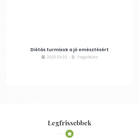
Diétás turmixok a jó emésztésért
2023.03.02.
Fogyókúra
•
Legfrissebbek