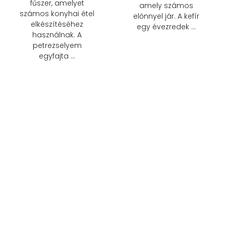
fűszer, amelyet
amely számos
számos konyhai étel
előnnyel jár. A kefír
elkészítéséhez
egy évezredek …
használnak. A
petrezselyem
egyfajta …