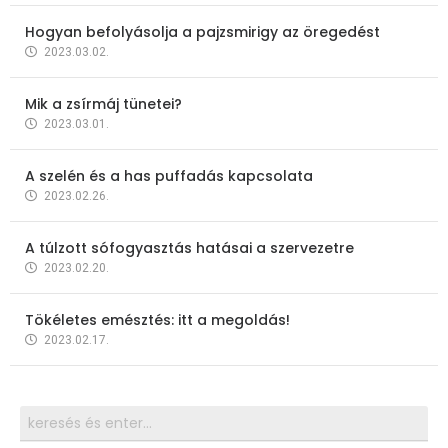
Hogyan befolyásolja a pajzsmirigy az öregedést
2023.03.02.
Mik a zsírmáj tünetei?
2023.03.01.
A szelén és a has puffadás kapcsolata
2023.02.26.
A túlzott sófogyasztás hatásai a szervezetre
2023.02.20.
Tökéletes emésztés: itt a megoldás!
2023.02.17.