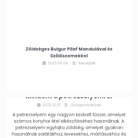
Zöldséges Bulgur Pilaf Mandulával és
Szőlőszemekkel
2023.03.04.
Receptek
•
Mindent a petrezselyemről
2023.12.21.
Gyógynövények
•
A petrezselyem egy nagyon kedvelt fűszer, amelyet
számos konyhai étel elkészítéséhez használnak. A
petrezselyem egyfajta zöldség, amelyet gyakran
használnak salátákhoz, levesekhez, mártásokhoz és