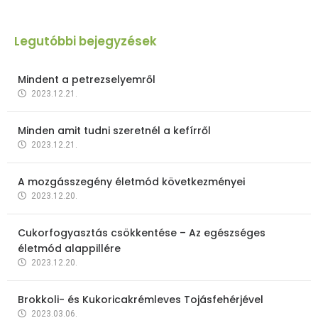
Legutóbbi bejegyzések
Mindent a petrezselyemről
2023.12.21.
Minden amit tudni szeretnél a kefírről
2023.12.21.
A mozgásszegény életmód következményei
2023.12.20.
Cukorfogyasztás csökkentése – Az egészséges
életmód alappillére
2023.12.20.
Brokkoli- és Kukoricakrémleves Tojásfehérjével
2023.03.06.