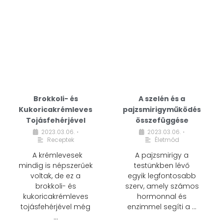
Brokkoli- és
A szelén és a
Kukoricakrémleves
pajzsmirigyműködés
Tojásfehérjével
összefüggése
2023.03.06.
2023.03.06.
•
•
Receptek
Életmód
A krémlevesek
A pajzsmirigy a
mindig is népszerűek
testünkben lévő
voltak, de ez a
egyik legfontosabb
brokkoli- és
szerv, amely számos
kukoricakrémleves
hormonnal és
tojásfehérjével még
enzimmel segíti a …
…