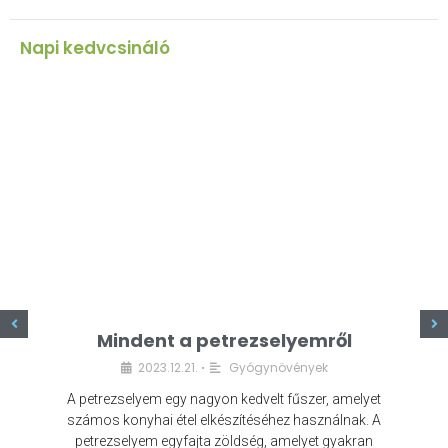
Napi kedvcsináló
z
Mindent a petrezselyemről
2023.12.21.
Gyógynövények
•
A petrezselyem egy nagyon kedvelt fűszer, amelyet
számos konyhai étel elkészítéséhez használnak. A
petrezselyem egyfajta zöldség, amelyet gyakran