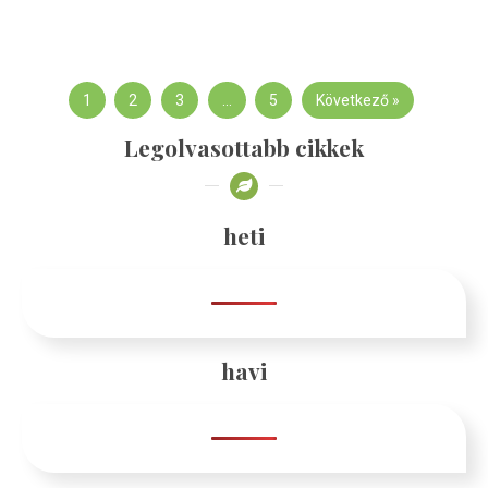
1
2
3
…
5
Következő »
Legolvasottabb cikkek
heti
havi