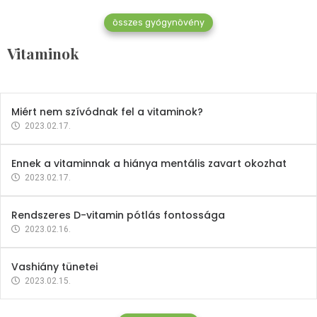
összes gyógynövény
Mindent a B-12 vitaminról
Vitaminok
2023.02.27.
Miért nem szívódnak fel a vitaminok?
2023.02.17.
Ennek a vitaminnak a hiánya mentális zavart okozhat
2023.02.17.
Rendszeres D-vitamin pótlás fontossága
2023.02.16.
Vashiány tünetei
2023.02.15.