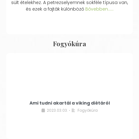
sült ételekhez. A petrezselyemnek sokféle típusa van,
és ezek a fajták különböző
Bővebben...…
Fogyókúra
Ami tudni akartál a viking diétáról
2023.03.03.
Fogyókúra
•