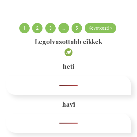
1
2
3
…
5
Következő »
Legolvasottabb cikkek
heti
havi