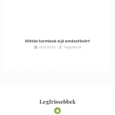
Diétás turmixok a jó emésztésért
2023.03.02.
Fogyókúra
•
Legfrissebbek