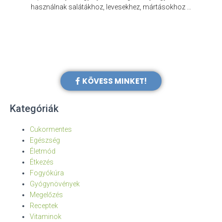
e
használnak salátákhoz, levesekhez, mártásokhoz …
KÖVESS MINKET!
Kategóriák
Cukormentes
Egészség
Életmód
Étkezés
Fogyókúra
Gyógynövények
Megelőzés
Receptek
Vitaminok