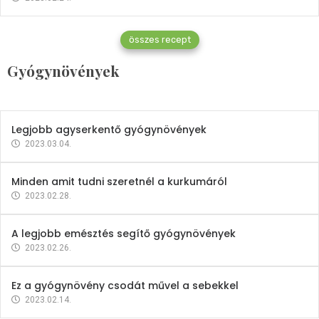
Gyógynövények
összes recept
Mindent a petrezselyemről
Gyógynövények
2023.12.21.
Legjobb agyserkentő gyógynövények
2023.03.04.
Minden amit tudni szeretnél a kurkumáról
2023.02.28.
A legjobb emésztés segítő gyógynövények
2023.02.26.
Ez a gyógynövény csodát művel a sebekkel
2023.02.14.
Vitaminok