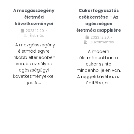
A mozgásszegény
Cukorfogyasztás
életmód
csökkentése – Az
következményei
egészséges
életmód alappillére
2023.12.20.
•
Életmód
2023.12.20.
•
Cukormentes
A mozgásszegény
életmód egyre
A modern
inkább elterjedőben
életmódunkban a
van, és ez súlyos
cukor szinte
egészségügyi
mindenhol jelen van.
következményekkel
A reggeli kávéba, az
jár. A …
üdítőbe, a …