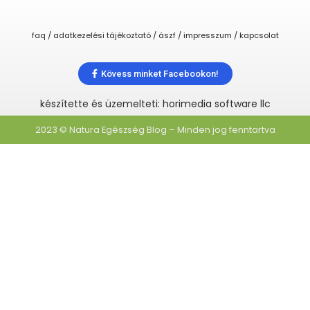
faq / adatkezelési tájékoztató / ászf / impresszum / kapcsolat
Kövess minket Facebookon!
készítette és üzemelteti: horimedia software llc
2023 © Natura Egészség Blog – Minden jog fenntartva