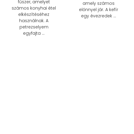
fűszer, amelyet
amely számos
számos konyhai étel
előnnyel jár. A kefír
elkészítéséhez
egy évezredek …
használnak. A
petrezselyem
egyfajta …