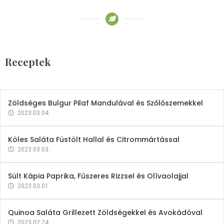
Receptek
Brokkoli- és Kukoricakrémleves
Tojásfehérjével
Receptek
2023.03.06.
Zöldséges Bulgur Pilaf Mandulával és Szőlőszemekkel
2023.03.04.
Köles Saláta Füstölt Hallal és Citrommártással
2023.03.03.
Sült Kápia Paprika, Fűszeres Rizzsel és Olívaolajjal
2023.03.01.
Quinoa Saláta Grillezett Zöldségekkel és Avokádóval
2023.02.24.