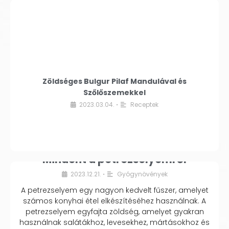
Zöldséges Bulgur Pilaf Mandulával és
Szőlőszemekkel
2023.03.04.
Receptek
•
Mindent a petrezselyemről
2023.12.21.
Gyógynövények
•
A petrezselyem egy nagyon kedvelt fűszer, amelyet
számos konyhai étel elkészítéséhez használnak. A
petrezselyem egyfajta zöldség, amelyet gyakran
használnak salátákhoz, levesekhez, mártásokhoz és