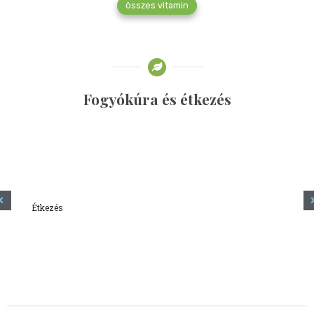
összes vitamin
Fogyókúra és étkezés
Étkezés
Minden amit tudni szeretnél a kefírről
2023.12.21.