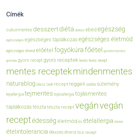
Címék
diéta
egészség
desszert
ebéd
cukormentes
diétás
egészséges életmód
egészséges táplálkozás
egészséges
főétel
fogyókúra
előétel
egészséges étrend
gluténmentes
gyors receptek
gyors recept
leves
leves recept
gomba
mentes receptek
mindenmentes
naturablog
reggeli
sütemény
recept
olasz ízek
saláta
tejmentes
tojásmentes
tejallergia
tojásallergia
vegán
vegán
táplálkozás
tészta
tészta recept
recept
édesség
ételallergia
életmód
és
ételek
ételintolerancia
étkezés
étrend
őszi recept