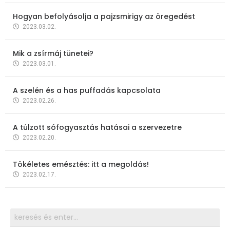
Hogyan befolyásolja a pajzsmirigy az öregedést
2023.03.02.
Mik a zsírmáj tünetei?
2023.03.01.
A szelén és a has puffadás kapcsolata
2023.02.26.
A túlzott sófogyasztás hatásai a szervezetre
2023.02.20.
Tökéletes emésztés: itt a megoldás!
2023.02.17.