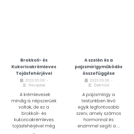
Brokkoli- és
A szelén és a
Kukoricakrémleves
pajzsmirigyműködés
Tojásfehérjével
összefüggése
2023.03.06.
2023.03.06.
•
•
Receptek
Életmód
A krémlevesek
A pajzsmirigy a
mindig is népszerűek
testünkben lévő
voltak, de ez a
egyik legfontosabb
brokkoli- és
szerv, amely számos
kukoricakrémleves
hormonnal és
tojásfehérjével még
enzimmel segíti a …
…