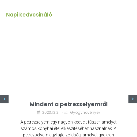
Napi kedvcsináló
z
Mindent a petrezselyemről
2023.12.21.
Gyógynövények
•
A petrezselyem egy nagyon kedvelt fűszer, amelyet
számos konyhai étel elkészítéséhez használnak. A
petrezselyem egyfajta zöldség, amelyet gyakran