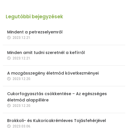
Legutóbbi bejegyzések
Mindent a petrezselyemről
2023.12.21.
Minden amit tudni szeretnél a kefírről
2023.12.21.
A mozgásszegény életmód következményei
2023.12.20.
Cukorfogyasztás csökkentése – Az egészséges
életmód alappillére
2023.12.20.
Brokkoli- és Kukoricakrémleves Tojásfehérjével
2023.03.06.