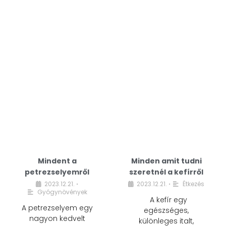
Mindent a
Minden amit tudni
petrezselyemről
szeretnél a kefírről
2023.12.21.
2023.12.21.
Étkezés
•
•
Gyógynövények
A kefír egy
A petrezselyem egy
egészséges,
nagyon kedvelt
különleges italt,