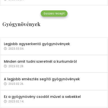
Gyógynövények
összes recept
Mindent a petrezselyemről
Gyógynövények
2023.12.21.
Legjobb agyserkentő gyógynövények
2023.03.04.
Minden amit tudni szeretnél a kurkumáról
2023.02.28.
A legjobb emésztés segítő gyógynövények
2023.02.26.
Ez a gyógynövény csodát művel a sebekkel
2023.02.14.
Vitaminok