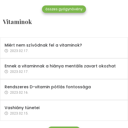
összes gyógynövény
Mindent a B-12 vitaminról
Vitaminok
2023.02.27.
Miért nem szívódnak fel a vitaminok?
2023.02.17.
Ennek a vitaminnak a hiánya mentális zavart okozhat
2023.02.17.
Rendszeres D-vitamin pótlás fontossága
2023.02.16.
Vashiány tünetei
2023.02.15.