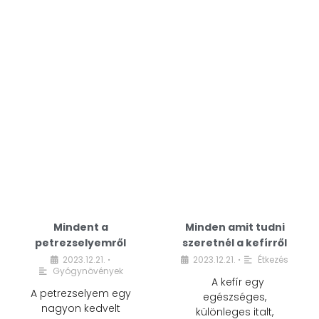
Mindent a
Minden amit tudni
petrezselyemről
szeretnél a kefírről
2023.12.21.
2023.12.21.
Étkezés
•
•
Gyógynövények
A kefír egy
A petrezselyem egy
egészséges,
nagyon kedvelt
különleges italt,