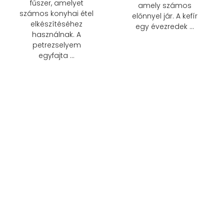
fűszer, amelyet
amely számos
számos konyhai étel
előnnyel jár. A kefír
elkészítéséhez
egy évezredek …
használnak. A
petrezselyem
egyfajta …