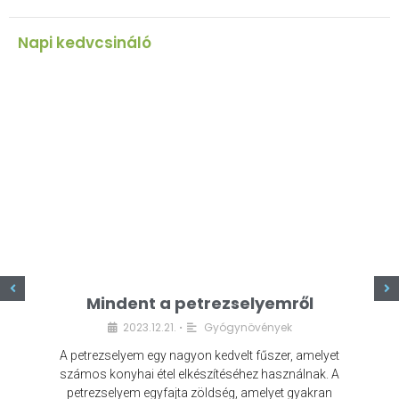
Napi kedvcsináló
z
Mindent a petrezselyemről
2023.12.21.
Gyógynövények
•
A petrezselyem egy nagyon kedvelt fűszer, amelyet
számos konyhai étel elkészítéséhez használnak. A
petrezselyem egyfajta zöldség, amelyet gyakran