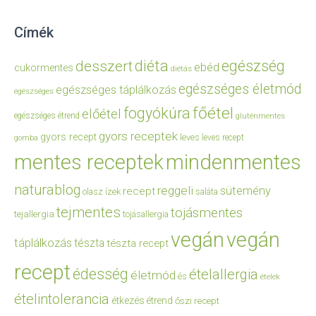
Címék
diéta
egészség
desszert
ebéd
cukormentes
diétás
egészséges életmód
egészséges táplálkozás
egészséges
főétel
fogyókúra
előétel
egészséges étrend
gluténmentes
gyors receptek
gyors recept
leves
leves recept
gomba
mentes receptek
mindenmentes
naturablog
reggeli
sütemény
recept
olasz ízek
saláta
tejmentes
tojásmentes
tejallergia
tojásallergia
vegán
vegán
táplálkozás
tészta
tészta recept
recept
édesség
ételallergia
életmód
és
ételek
ételintolerancia
étkezés
étrend
őszi recept