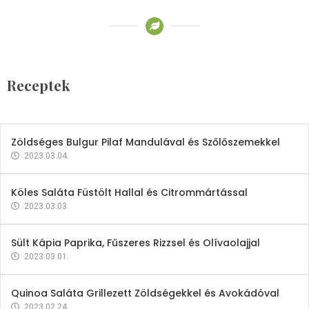
Receptek
Brokkoli- és Kukoricakrémleves
Tojásfehérjével
Receptek
2023.03.06.
Zöldséges Bulgur Pilaf Mandulával és Szőlőszemekkel
2023.03.04.
Köles Saláta Füstölt Hallal és Citrommártással
2023.03.03.
Sült Kápia Paprika, Fűszeres Rizzsel és Olívaolajjal
2023.03.01.
Quinoa Saláta Grillezett Zöldségekkel és Avokádóval
2023.02.24.