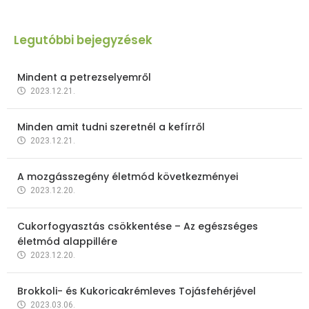
Legutóbbi bejegyzések
Mindent a petrezselyemről
2023.12.21.
Minden amit tudni szeretnél a kefírről
2023.12.21.
A mozgásszegény életmód következményei
2023.12.20.
Cukorfogyasztás csökkentése – Az egészséges
életmód alappillére
2023.12.20.
Brokkoli- és Kukoricakrémleves Tojásfehérjével
2023.03.06.