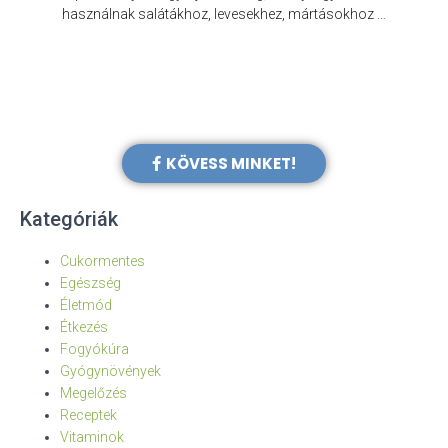
e
használnak salátákhoz, levesekhez, mártásokhoz …
KÖVESS MINKET!
Kategóriák
Cukormentes
Egészség
Életmód
Étkezés
Fogyókúra
Gyógynövények
Megelőzés
Receptek
Vitaminok