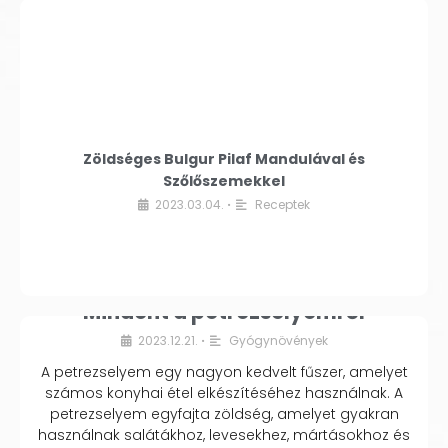
Zöldséges Bulgur Pilaf Mandulával és
Szőlőszemekkel
2023.03.04.
Receptek
•
Mindent a petrezselyemről
2023.12.21.
Gyógynövények
•
A petrezselyem egy nagyon kedvelt fűszer, amelyet
számos konyhai étel elkészítéséhez használnak. A
petrezselyem egyfajta zöldség, amelyet gyakran
használnak salátákhoz, levesekhez, mártásokhoz és