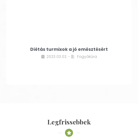
Diétás turmixok a jó emésztésért
2023.03.02.
Fogyókúra
•
Legfrissebbek