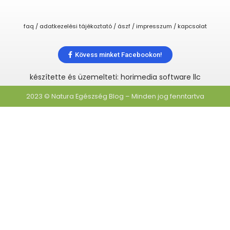
faq / adatkezelési tájékoztató / ászf / impresszum / kapcsolat
Kövess minket Facebookon!
készítette és üzemelteti: horimedia software llc
2023 © Natura Egészség Blog – Minden jog fenntartva