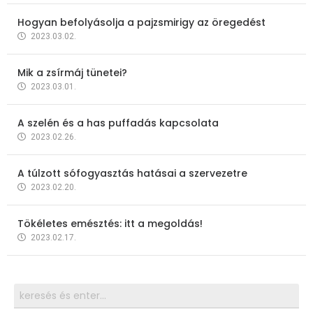
Hogyan befolyásolja a pajzsmirigy az öregedést
2023.03.02.
Mik a zsírmáj tünetei?
2023.03.01.
A szelén és a has puffadás kapcsolata
2023.02.26.
A túlzott sófogyasztás hatásai a szervezetre
2023.02.20.
Tökéletes emésztés: itt a megoldás!
2023.02.17.