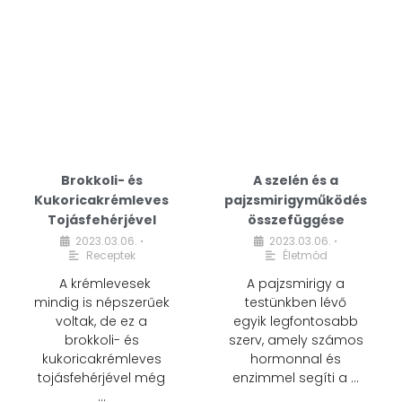
Brokkoli- és
A szelén és a
Kukoricakrémleves
pajzsmirigyműködés
Tojásfehérjével
összefüggése
2023.03.06.
2023.03.06.
•
•
Receptek
Életmód
A krémlevesek
A pajzsmirigy a
mindig is népszerűek
testünkben lévő
voltak, de ez a
egyik legfontosabb
brokkoli- és
szerv, amely számos
kukoricakrémleves
hormonnal és
tojásfehérjével még
enzimmel segíti a …
…