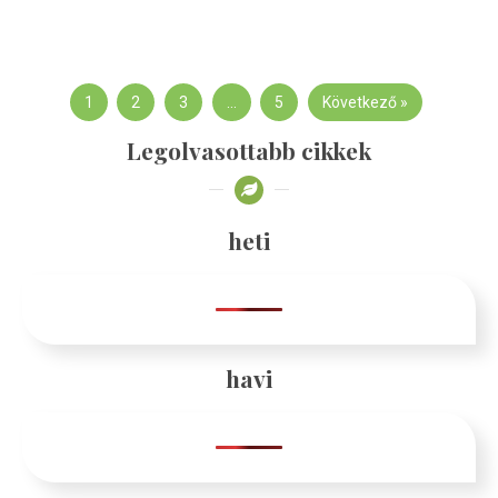
1
2
3
…
5
Következő »
Legolvasottabb cikkek
heti
havi