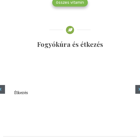
összes vitamin
Fogyókúra és étkezés
Étkezés
Minden amit tudni szeretnél a kefírről
2023.12.21.