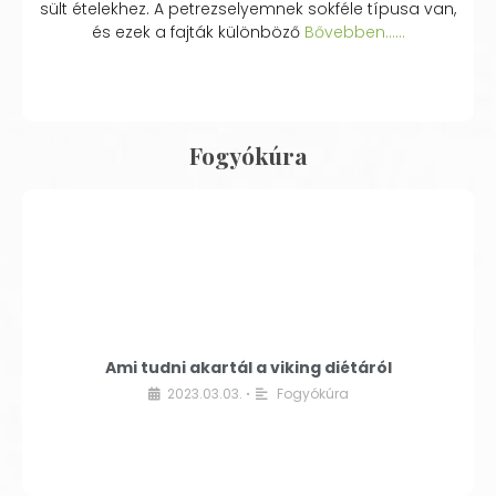
sült ételekhez. A petrezselyemnek sokféle típusa van,
és ezek a fajták különböző
Bővebben...…
Fogyókúra
Ami tudni akartál a viking diétáról
2023.03.03.
Fogyókúra
•