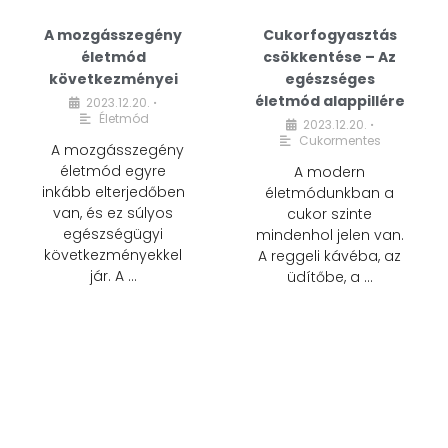
A mozgásszegény
Cukorfogyasztás
életmód
csökkentése – Az
következményei
egészséges
életmód alappillére
2023.12.20.
•
Életmód
2023.12.20.
•
Cukormentes
A mozgásszegény
életmód egyre
A modern
inkább elterjedőben
életmódunkban a
van, és ez súlyos
cukor szinte
egészségügyi
mindenhol jelen van.
következményekkel
A reggeli kávéba, az
jár. A …
üdítőbe, a …