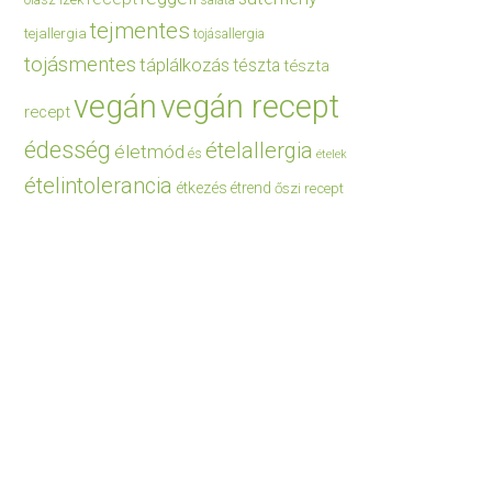
saláta
tejmentes
tejallergia
tojásallergia
tojásmentes
táplálkozás
tészta
tészta
vegán
vegán recept
recept
édesség
ételallergia
életmód
és
ételek
ételintolerancia
étkezés
étrend
őszi recept