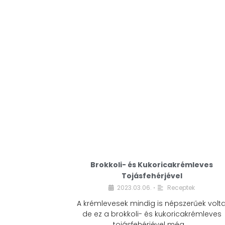
Brokkoli- és Kukoricakrémleves
Tojásfehérjével
2023.03.06.
Receptek
•
A krémlevesek mindig is népszerűek volta
de ez a brokkoli- és kukoricakrémleves
tojásfehérjével még …