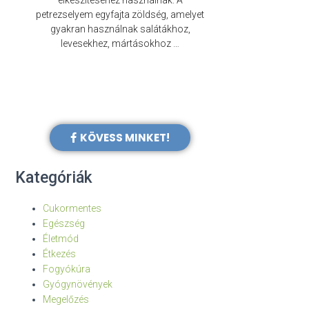
elkészítéséhez használnak. A
évezredek óta f
petrezselyem egyfajta zöldség, amelyet
legkülönb
gyakran használnak salátákhoz,
levesekhez, mártásokhoz …
KÖVESS MINKET!
Kategóriák
Cukormentes
Egészség
Életmód
Étkezés
Fogyókúra
Gyógynövények
Megelőzés