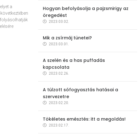
elyet a
Hogyan befolyásolja a pajzsmirigy az
 következtében
öregedést
folyásolhatják
2023.03.02.
elésére
Mik a zsírmáj tünetei?
2023.03.01.
A szelén és a has puffadás
kapcsolata
2023.02.26.
A túlzott sófogyasztás hatásai a
szervezetre
2023.02.20.
Tökéletes emésztés: itt a megoldás!
2023.02.17.