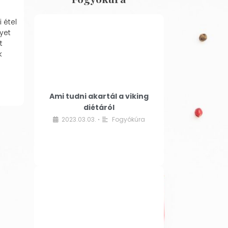
 étel
yet
t
k
Ami tudni akartál a viking
diétáról
2023.03.03.
Fogyókúra
•