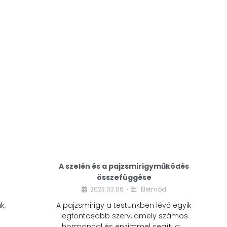
A modern életmódunkban a cukor szinte
mindenhol jelen van. A reggeli kávéba, az
üdítőbe, a desszertekbe és még sok más
élelmiszerbe is …
A szelén és a pajzsmirigyműködés
összefüggése
2023.03.06.
Életmód
•
k,
A pajzsmirigy a testünkben lévő egyik
legfontosabb szerv, amely számos
hormonnal és enzimmel segíti a …