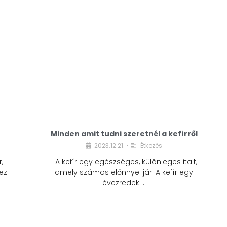
Minden amit tudni szeretnél a kefírről
2023.12.21.
Étkezés
•
,
A kefír egy egészséges, különleges italt,
ez
amely számos előnnyel jár. A kefír egy
évezredek …