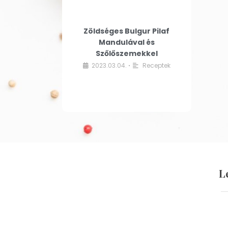
Zöldséges Bulgur Pilaf
Mandulával és
Szőlőszemekkel
2023.03.04.
Receptek
•
L