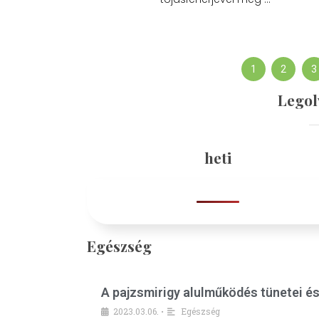
1
2
3
Legol
heti
Egészség
A pajzsmirigy alulműködés tünetei é
2023.03.06.
Egészség
•