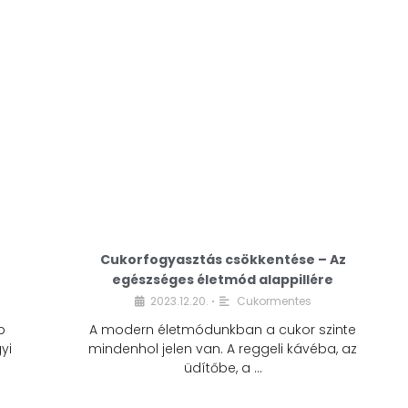
Cukorfogyasztás csökkentése – Az
egészséges életmód alappillére
Cukorfogyasztás
2023.12.20.
Cukormentes
•
csökkentése – Az
b
A modern életmódunkban a cukor szinte
egészséges életmód
yi
mindenhol jelen van. A reggeli kávéba, az
alappillére
üdítőbe, a …
2023.12.20.
Cukormentes
•