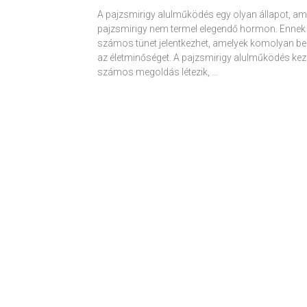
A pajzsmirigy alulműködés egy olyan állapot, am
pajzsmirigy nem termel elegendő hormon. Ennek
számos tünet jelentkezhet, amelyek komolyan be
az életminőséget. A pajzsmirigy alulműködés kez
számos megoldás létezik, …
Receptek