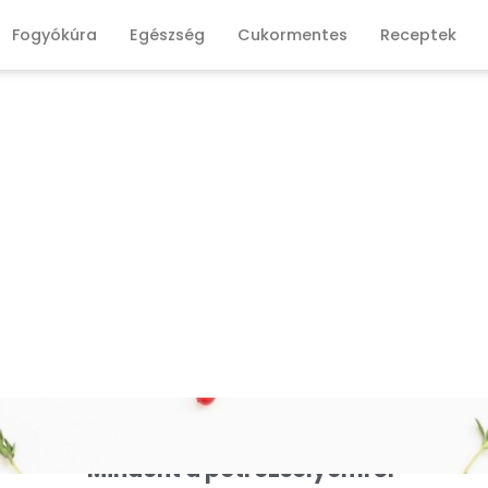
Fogyókúra
Egészség
Cukormentes
Receptek
Mindent a petrezselyemről