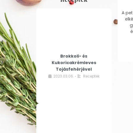
A pet
elk
g
é
Brokkoli- és
Kukoricakrémleves
Tojásfehérjével
2023.03.06.
Receptek
•