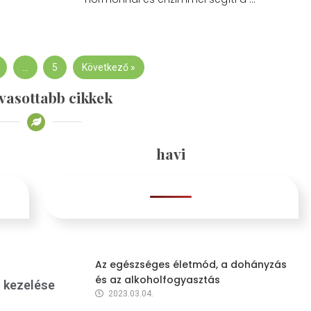
…
5
Következő »
vasottabb cikkek
havi
Az egészséges életmód, a dohányzás
és az alkoholfogyasztás
s kezelése
2023.03.04.