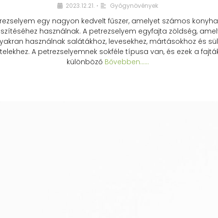
2023.12.21.
Gyógynövények
•
rezselyem egy nagyon kedvelt fűszer, amelyet számos konyhai
észítéséhez használnak. A petrezselyem egyfajta zöldség, amel
yakran használnak salátákhoz, levesekhez, mártásokhoz és sül
telekhez. A petrezselyemnek sokféle típusa van, és ezek a fajtá
különböző
Bővebben...…