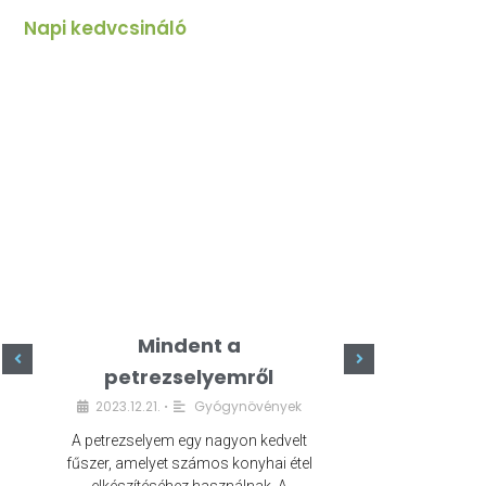
Napi kedvcsináló
Mindent a
Minde
petrezselyemről
szeret
2023.12.21.
Gyógynövények
2023.
•
A petrezselyem egy nagyon kedvelt
A kefír egy egé
fűszer, amelyet számos konyhai étel
amely számos e