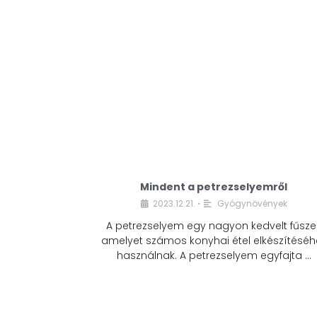
Mindent a petrezselyemről
2023.12.21.
Gyógynövények
•
A petrezselyem egy nagyon kedvelt fűszer
amelyet számos konyhai étel elkészítéséh
használnak. A petrezselyem egyfajta …