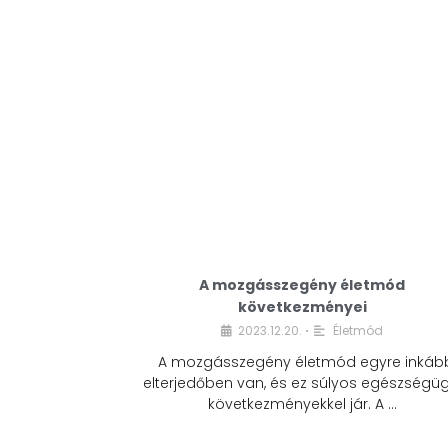
A mozgásszegény életmód
következményei
2023.12.20.
Életmód
•
A mozgásszegény életmód egyre inkáb
elterjedőben van, és ez súlyos egészségüg
következményekkel jár. A …