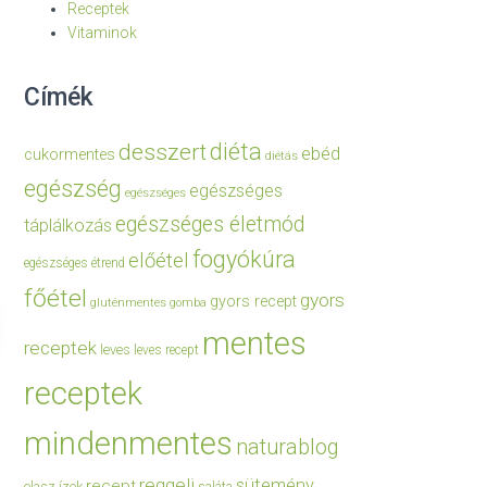
Receptek
Vitaminok
Címék
diéta
desszert
ebéd
cukormentes
diétás
egészség
egészséges
egészséges
egészséges életmód
táplálkozás
fogyókúra
előétel
egészséges étrend
főétel
gyors
gyors recept
gluténmentes
gomba
mentes
receptek
leves
leves recept
receptek
mindenmentes
naturablog
reggeli
sütemény
recept
olasz ízek