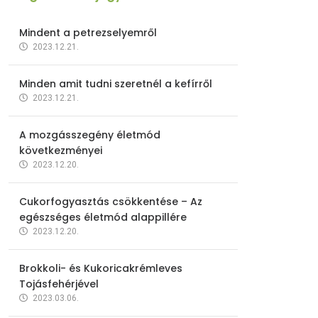
Mindent a petrezselyemről
2023.12.21.
Minden amit tudni szeretnél a kefírről
2023.12.21.
A mozgásszegény életmód
következményei
2023.12.20.
Cukorfogyasztás csökkentése – Az
egészséges életmód alappillére
2023.12.20.
Brokkoli- és Kukoricakrémleves
Tojásfehérjével
2023.03.06.