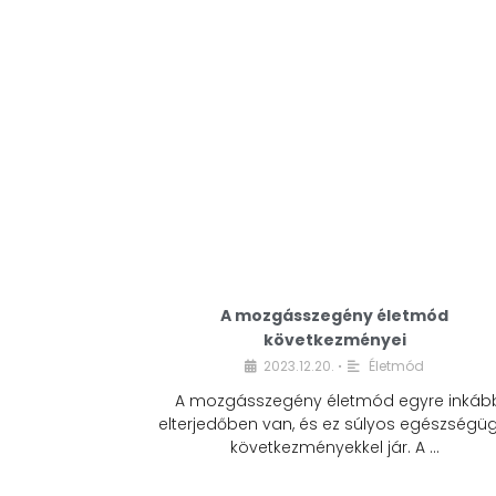
A mozgásszegény életmód
következményei
2023.12.20.
Életmód
•
A mozgásszegény életmód egyre inkáb
elterjedőben van, és ez súlyos egészségüg
következményekkel jár. A …