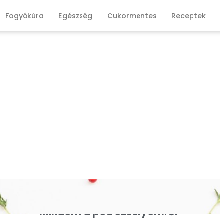
Fogyókúra
Egészség
Cukormentes
Receptek
Mindent a petrezselyemről