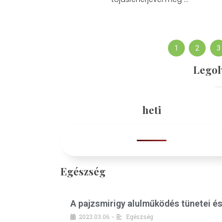
1
2
3
Legol
heti
Egészség
A pajzsmirigy alulműködés tünetei é
2023.03.06.
Egészség
•