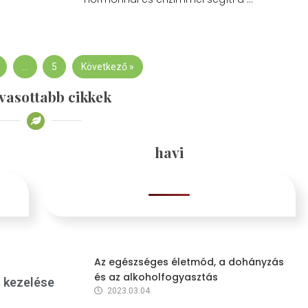
…
5
Következő »
vasottabb cikkek
havi
Az egészséges életmód, a dohányzás
és az alkoholfogyasztás
s kezelése
2023.03.04.