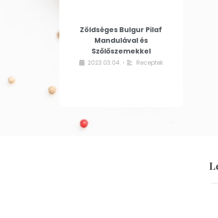
Zöldséges Bulgur Pilaf
Mandulával és
Szőlőszemekkel
2023.03.04.
Receptek
•
L