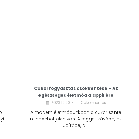
Cukorfogyasztás csökkentése – Az
egészséges életmód alappillére
Cukorfogyasztás
2023.12.20.
Cukormentes
•
csökkentése – Az
b
A modern életmódunkban a cukor szinte
egészséges életmód
yi
mindenhol jelen van. A reggeli kávéba, az
alappillére
üdítőbe, a …
2023.12.20.
Cukormentes
•