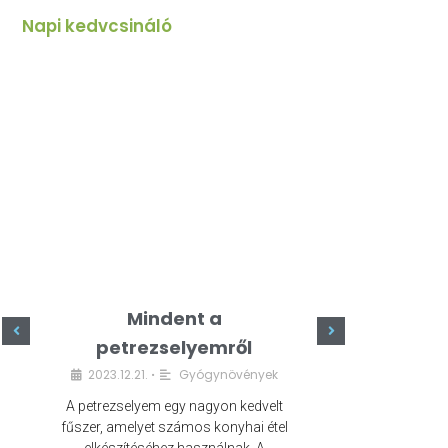
Napi kedvcsináló
Mindent a
Minde
petrezselyemről
szeret
2023.12.21.
Gyógynövények
2023.
•
A petrezselyem egy nagyon kedvelt
A kefír egy egé
fűszer, amelyet számos konyhai étel
amely számos e