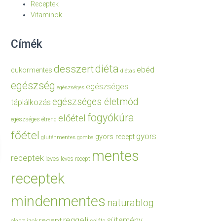
Receptek
Vitaminok
Címék
diéta
desszert
ebéd
cukormentes
diétás
egészség
egészséges
egészséges
egészséges életmód
táplálkozás
fogyókúra
előétel
egészséges étrend
főétel
gyors
gyors recept
gluténmentes
gomba
mentes
receptek
leves
leves recept
receptek
mindenmentes
naturablog
reggeli
sütemény
recept
olasz ízek