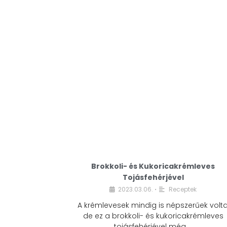
Brokkoli- és Kukoricakrémleves
Tojásfehérjével
2023.03.06.
Receptek
•
A krémlevesek mindig is népszerűek volta
de ez a brokkoli- és kukoricakrémleves
tojásfehérjével még …