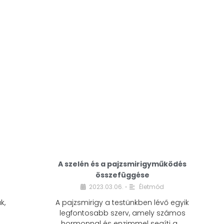
A modern életmódunkban a cukor szinte
mindenhol jelen van. A reggeli kávéba, az
üdítőbe, a desszertekbe és még sok más
élelmiszerbe is …
A szelén és a pajzsmirigyműködés
összefüggése
2023.03.06.
Életmód
•
k,
A pajzsmirigy a testünkben lévő egyik
legfontosabb szerv, amely számos
hormonnal és enzimmel segíti a …