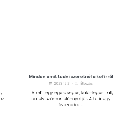
Minden amit tudni szeretnél a kefírről
2023.12.21.
Étkezés
•
,
A kefír egy egészséges, különleges italt,
ez
amely számos előnnyel jár. A kefír egy
évezredek …