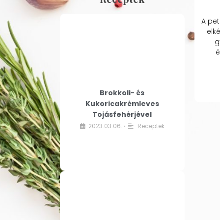
A pet
elk
g
é
Brokkoli- és
Kukoricakrémleves
Tojásfehérjével
2023.03.06.
Receptek
•