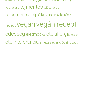
saláta
tejmentes
tejallergia
tojásallergia
tojásmentes
táplálkozás
tészta
tészta
vegán
vegán recept
recept
édesség
ételallergia
életmód
és
ételek
ételintolerancia
étkezés
étrend
őszi recept