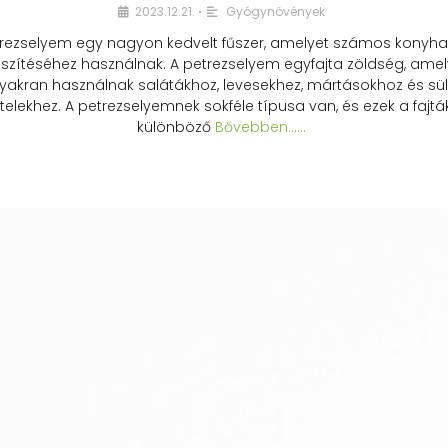
2023.12.21.
Gyógynövények
•
rezselyem egy nagyon kedvelt fűszer, amelyet számos konyhai
észítéséhez használnak. A petrezselyem egyfajta zöldség, amel
yakran használnak salátákhoz, levesekhez, mártásokhoz és sül
telekhez. A petrezselyemnek sokféle típusa van, és ezek a fajtá
különböző
Bővebben...…