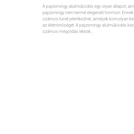
A pajzsmirigy alulműködés egy olyan állapot, am
pajzsmirigy nem termel elegendő hormon. Ennek
számos tünet jelentkezhet, amelyek komolyan be
az életminőséget. A pajzsmirigy alulműködés kez
számos megoldás létezik, …
Receptek