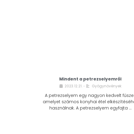
Mindent a petrezselyemről
2023.12.21.
Gyógynövények
•
A petrezselyem egy nagyon kedvelt fűszer
amelyet számos konyhai étel elkészítéséh
használnak. A petrezselyem egyfajta …