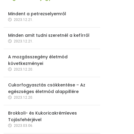
Mindent a petrezselyemről
2023.12.21.
Minden amit tudni szeretnél a kefírről
2023.12.21.
A mozgásszegény életmód
következményei
2023.12.20.
Cukorfogyasztás csökkentése – Az
egészséges életmód alappillére
2023.12.20.
Brokkoli- és Kukoricakrémleves
Tojásfehérjével
2023.03.06.