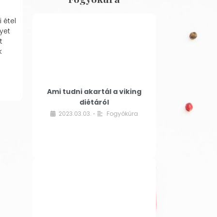
 étel
yet
t
k
Ami tudni akartál a viking
diétáról
2023.03.03.
Fogyókúra
•