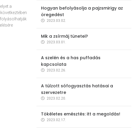
elyet a
Hogyan befolyásolja a pajzsmirigy az
 következtében
öregedést
folyásolhatják
2023.03.02.
elésére
Mik a zsírmáj tünetei?
2023.03.01.
A szelén és a has puffadás
kapcsolata
2023.02.26.
A túlzott sófogyasztás hatásai a
szervezetre
2023.02.20.
Tökéletes emésztés: itt a megoldás!
2023.02.17.