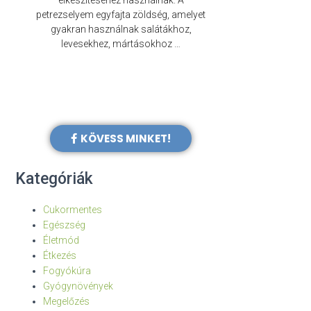
elkészítéséhez használnak. A
évezredek óta f
petrezselyem egyfajta zöldség, amelyet
legkülönb
gyakran használnak salátákhoz,
levesekhez, mártásokhoz …
KÖVESS MINKET!
Kategóriák
Cukormentes
Egészség
Életmód
Étkezés
Fogyókúra
Gyógynövények
Megelőzés