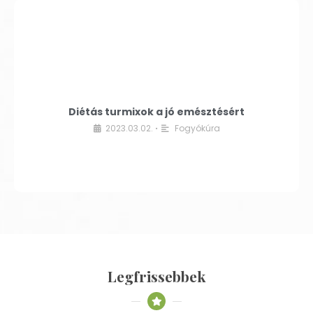
Diétás turmixok a jó emésztésért
2023.03.02.
Fogyókúra
•
Legfrissebbek