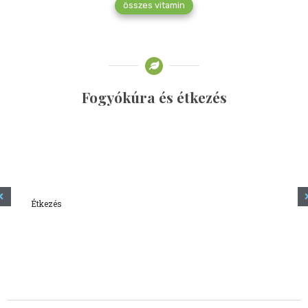
összes vitamin
Fogyókúra és étkezés
Étkezés
Minden amit tudni szeretnél a kefírről
2023.12.21.