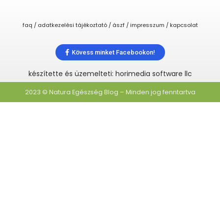
faq / adatkezelési tájékoztató / ászf / impresszum / kapcsolat
Kövess minket Facebookon!
készítette és üzemelteti: horimedia software llc
2023 © Natura Egészség Blog – Minden jog fenntartva