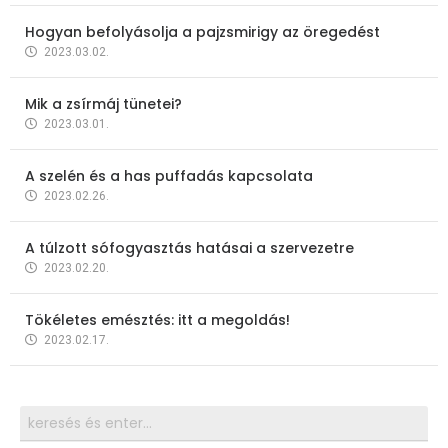
Hogyan befolyásolja a pajzsmirigy az öregedést
2023.03.02.
Mik a zsírmáj tünetei?
2023.03.01.
A szelén és a has puffadás kapcsolata
2023.02.26.
A túlzott sófogyasztás hatásai a szervezetre
2023.02.20.
Tökéletes emésztés: itt a megoldás!
2023.02.17.