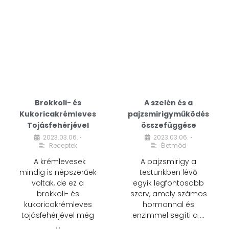
Brokkoli- és
A szelén és a
Kukoricakrémleves
pajzsmirigyműködés
Tojásfehérjével
összefüggése
2023.03.06.
2023.03.06.
•
•
Receptek
Életmód
A krémlevesek
A pajzsmirigy a
mindig is népszerűek
testünkben lévő
voltak, de ez a
egyik legfontosabb
brokkoli- és
szerv, amely számos
kukoricakrémleves
hormonnal és
tojásfehérjével még
enzimmel segíti a …
…