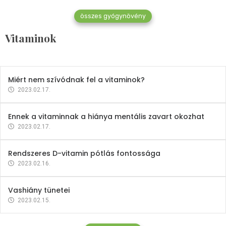
összes gyógynövény
Mindent a B-12 vitaminról
Vitaminok
2023.02.27.
Miért nem szívódnak fel a vitaminok?
2023.02.17.
Ennek a vitaminnak a hiánya mentális zavart okozhat
2023.02.17.
Rendszeres D-vitamin pótlás fontossága
2023.02.16.
Vashiány tünetei
2023.02.15.