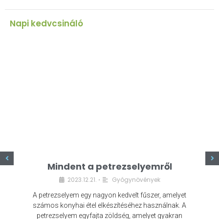
Napi kedvcsináló
z
Mindent a petrezselyemről
2023.12.21.
Gyógynövények
•
A petrezselyem egy nagyon kedvelt fűszer, amelyet
számos konyhai étel elkészítéséhez használnak. A
petrezselyem egyfajta zöldség, amelyet gyakran