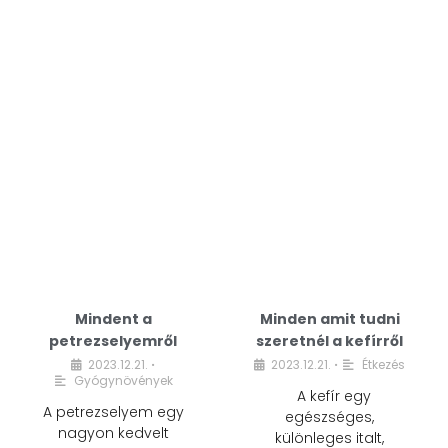
Mindent a
Minden amit tudni
petrezselyemről
szeretnél a kefírről
2023.12.21.
2023.12.21.
Étkezés
•
•
Gyógynövények
A kefír egy
A petrezselyem egy
egészséges,
nagyon kedvelt
különleges italt,