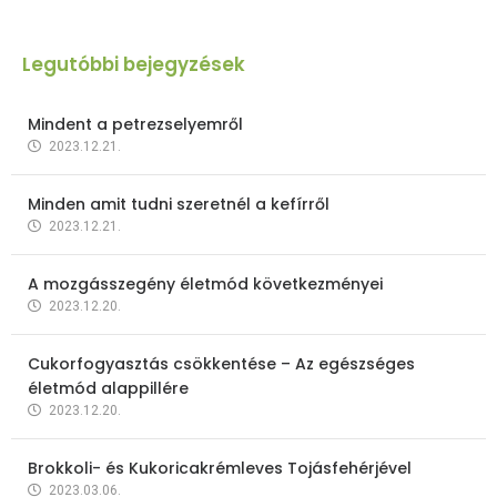
Legutóbbi bejegyzések
Mindent a petrezselyemről
2023.12.21.
Minden amit tudni szeretnél a kefírről
2023.12.21.
A mozgásszegény életmód következményei
2023.12.20.
Cukorfogyasztás csökkentése – Az egészséges
életmód alappillére
2023.12.20.
Brokkoli- és Kukoricakrémleves Tojásfehérjével
2023.03.06.