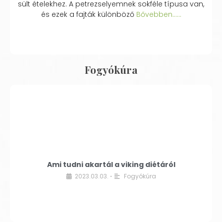
sült ételekhez. A petrezselyemnek sokféle típusa van,
és ezek a fajták különböző
Bővebben...…
Fogyókúra
Ami tudni akartál a viking diétáról
2023.03.03.
Fogyókúra
•