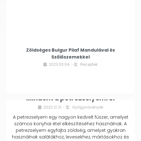
Zöldséges Bulgur Pilaf Mandulával és
Szőlőszemekkel
2023.03.04.
Receptek
•
Mindent a petrezselyemről
2023.12.21.
Gyógynövények
•
A petrezselyem egy nagyon kedvelt fűszer, amelyet
számos konyhai étel elkészítéséhez használnak. A
petrezselyem egyfajta zöldség, amelyet gyakran
használnak salátákhoz, levesekhez, mártásokhoz és