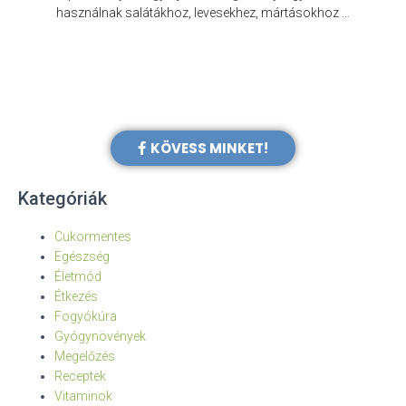
e
használnak salátákhoz, levesekhez, mártásokhoz …
KÖVESS MINKET!
Kategóriák
Cukormentes
Egészség
Életmód
Étkezés
Fogyókúra
Gyógynövények
Megelőzés
Receptek
Vitaminok