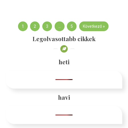
1
2
3
…
5
Következő »
Legolvasottabb cikkek
heti
havi