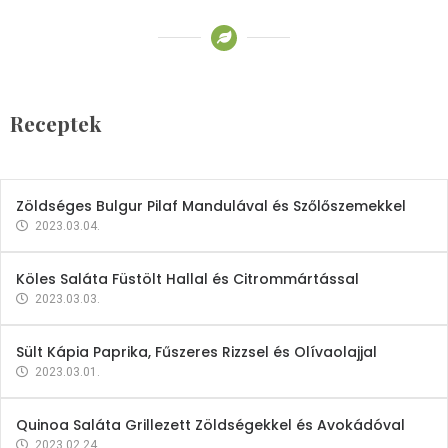
Receptek
Brokkoli- és Kukoricakrémleves
Tojásfehérjével
Receptek
2023.03.06.
Zöldséges Bulgur Pilaf Mandulával és Szőlőszemekkel
2023.03.04.
Köles Saláta Füstölt Hallal és Citrommártással
2023.03.03.
Sült Kápia Paprika, Fűszeres Rizzsel és Olívaolajjal
2023.03.01.
Quinoa Saláta Grillezett Zöldségekkel és Avokádóval
2023.02.24.