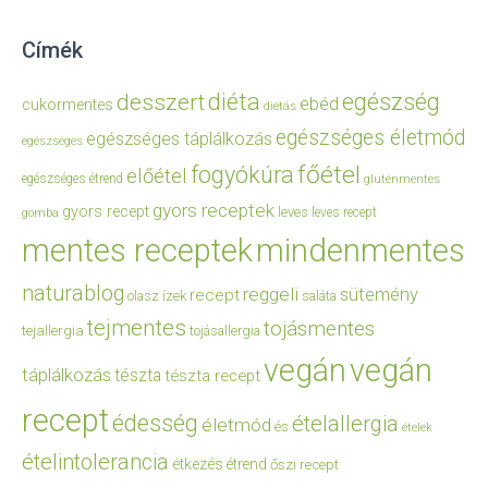
Címék
diéta
egészség
desszert
ebéd
cukormentes
diétás
egészséges életmód
egészséges táplálkozás
egészséges
főétel
fogyókúra
előétel
egészséges étrend
gluténmentes
gyors receptek
gyors recept
leves
leves recept
gomba
mentes receptek
mindenmentes
naturablog
reggeli
sütemény
recept
olasz ízek
saláta
tejmentes
tojásmentes
tejallergia
tojásallergia
vegán
vegán
táplálkozás
tészta
tészta recept
recept
édesség
ételallergia
életmód
és
ételek
ételintolerancia
étkezés
étrend
őszi recept