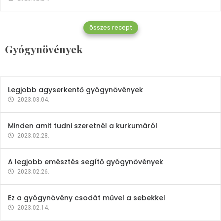
Gyógynövények
összes recept
Mindent a petrezselyemről
Gyógynövények
2023.12.21.
Legjobb agyserkentő gyógynövények
2023.03.04.
Minden amit tudni szeretnél a kurkumáról
2023.02.28.
A legjobb emésztés segítő gyógynövények
2023.02.26.
Ez a gyógynövény csodát művel a sebekkel
2023.02.14.
Vitaminok