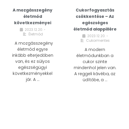
A mozgásszegény
Cukorfogyasztás
életmód
csökkentése – Az
következményei
egészséges
életmód alappillére
2023.12.20.
•
Életmód
2023.12.20.
•
Cukormentes
A mozgásszegény
életmód egyre
A modern
inkább elterjedőben
életmódunkban a
van, és ez súlyos
cukor szinte
egészségügyi
mindenhol jelen van.
következményekkel
A reggeli kávéba, az
jár. A …
üdítőbe, a …