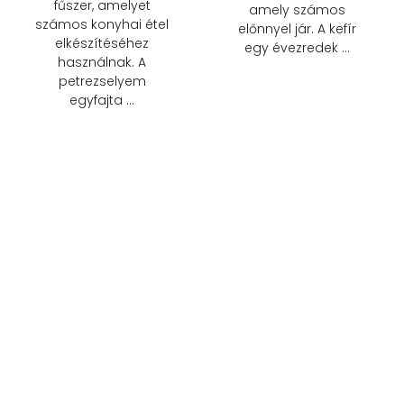
fűszer, amelyet
amely számos
számos konyhai étel
előnnyel jár. A kefír
elkészítéséhez
egy évezredek …
használnak. A
petrezselyem
egyfajta …