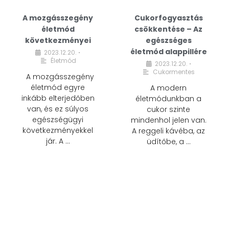
A mozgásszegény
Cukorfogyasztás
életmód
csökkentése – Az
következményei
egészséges
életmód alappillére
2023.12.20.
•
Életmód
2023.12.20.
•
Cukormentes
A mozgásszegény
életmód egyre
A modern
inkább elterjedőben
életmódunkban a
van, és ez súlyos
cukor szinte
egészségügyi
mindenhol jelen van.
következményekkel
A reggeli kávéba, az
jár. A …
üdítőbe, a …