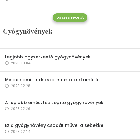
Gyógynövények
összes recept
Mindent a petrezselyemről
Gyógynövények
2023.12.21.
Legjobb agyserkentő gyógynövények
2023.03.04.
Minden amit tudni szeretnél a kurkumáról
2023.02.28.
A legjobb emésztés segítő gyógynövények
2023.02.26.
Ez a gyógynövény csodát művel a sebekkel
2023.02.14.
Vitaminok