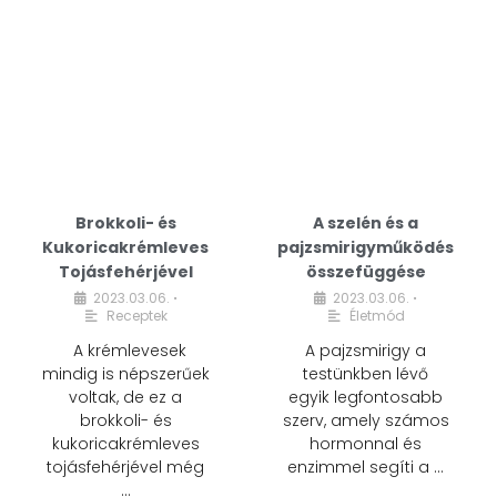
Brokkoli- és
A szelén és a
Kukoricakrémleves
pajzsmirigyműködés
Tojásfehérjével
összefüggése
2023.03.06.
2023.03.06.
•
•
Receptek
Életmód
A krémlevesek
A pajzsmirigy a
mindig is népszerűek
testünkben lévő
voltak, de ez a
egyik legfontosabb
brokkoli- és
szerv, amely számos
kukoricakrémleves
hormonnal és
tojásfehérjével még
enzimmel segíti a …
…