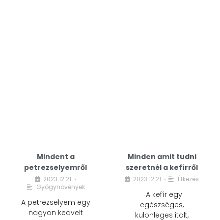
Mindent a
Minden amit tudni
petrezselyemről
szeretnél a kefírről
2023.12.21.
2023.12.21.
Étkezés
•
•
Gyógynövények
A kefír egy
A petrezselyem egy
egészséges,
nagyon kedvelt
különleges italt,