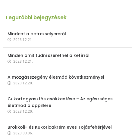
Legutóbbi bejegyzések
Mindent a petrezselyemről
2023.12.21.
Minden amit tudni szeretnél a kefírről
2023.12.21.
A mozgásszegény életmód következményei
2023.12.20.
Cukorfogyasztás csökkentése – Az egészséges
életmód alappillére
2023.12.20.
Brokkoli- és Kukoricakrémleves Tojásfehérjével
2023.03.06.