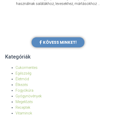
e
használnak salátákhoz, levesekhez, mártásokhoz …
KÖVESS MINKET!
Kategóriák
Cukormentes
Egészség
Életmód
Étkezés
Fogyókúra
Gyógynövények
Megelőzés
Receptek
Vitaminok