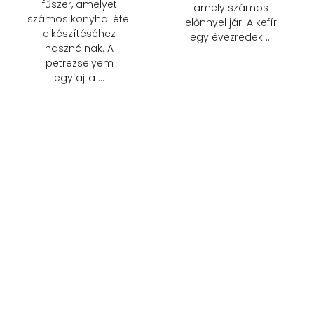
fűszer, amelyet
amely számos
számos konyhai étel
előnnyel jár. A kefír
elkészítéséhez
egy évezredek …
használnak. A
petrezselyem
egyfajta …