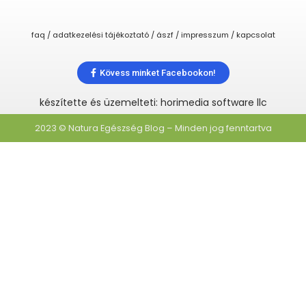
faq / adatkezelési tájékoztató / ászf / impresszum / kapcsolat
Kövess minket Facebookon!
készítette és üzemelteti: horimedia software llc
2023 © Natura Egészség Blog – Minden jog fenntartva