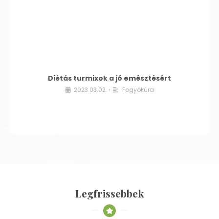
Diétás turmixok a jó emésztésért
2023.03.02.
Fogyókúra
•
Legfrissebbek