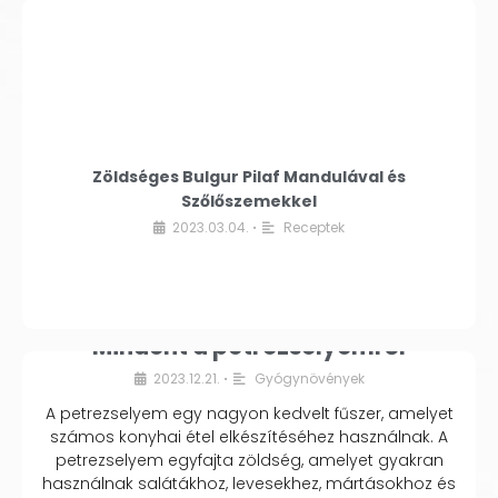
Zöldséges Bulgur Pilaf Mandulával és
Szőlőszemekkel
2023.03.04.
Receptek
•
Mindent a petrezselyemről
2023.12.21.
Gyógynövények
•
A petrezselyem egy nagyon kedvelt fűszer, amelyet
számos konyhai étel elkészítéséhez használnak. A
petrezselyem egyfajta zöldség, amelyet gyakran
használnak salátákhoz, levesekhez, mártásokhoz és