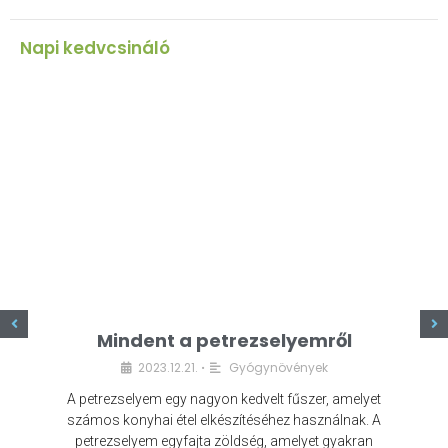
Napi kedvcsináló
z
Mindent a petrezselyemről
2023.12.21.
Gyógynövények
•
A petrezselyem egy nagyon kedvelt fűszer, amelyet
számos konyhai étel elkészítéséhez használnak. A
petrezselyem egyfajta zöldség, amelyet gyakran