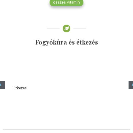
összes vitamin
Fogyókúra és étkezés
Étkezés
Minden amit tudni szeretnél a kefírről
2023.12.21.