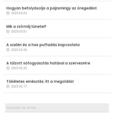
Hogyan befolyásolja a pajzsmirigy az öregedést
2023.03.02.
Mik a zsírmáj tünetei?
2023.03.01.
A szelén és a has puffadás kapcsolata
2023.02.26.
A túlzott sófogyasztás hatásai a szervezetre
2023.02.20.
Tökéletes emésztés: itt a megoldás!
2023.02.17.