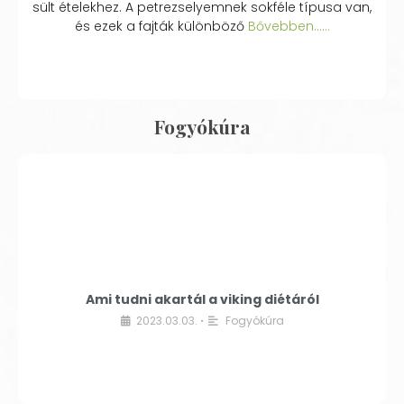
sült ételekhez. A petrezselyemnek sokféle típusa van,
és ezek a fajták különböző
Bővebben...…
Fogyókúra
Ami tudni akartál a viking diétáról
2023.03.03.
Fogyókúra
•