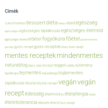
Címék
diéta
egészség
desszert
ebéd
cukormentes
diétás
egészséges életmód
egészséges táplálkozás
egészséges
főétel
fogyókúra
előétel
egészséges étrend
gluténmentes
gyors receptek
gyors recept
leves
leves recept
gomba
mentes receptek
mindenmentes
naturablog
reggeli
sütemény
recept
olasz ízek
saláta
tejmentes
tojásmentes
tejallergia
tojásallergia
vegán
vegán
táplálkozás
tészta
tészta recept
recept
édesség
ételallergia
életmód
és
ételek
ételintolerancia
étkezés
étrend
őszi recept