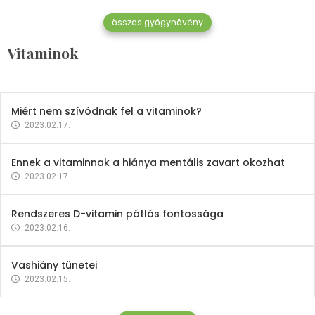
összes gyógynövény
Mindent a B-12 vitaminról
Vitaminok
2023.02.27.
Miért nem szívódnak fel a vitaminok?
2023.02.17.
Ennek a vitaminnak a hiánya mentális zavart okozhat
2023.02.17.
Rendszeres D-vitamin pótlás fontossága
2023.02.16.
Vashiány tünetei
2023.02.15.