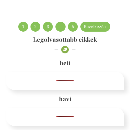
1
2
3
…
5
Következő »
Legolvasottabb cikkek
heti
havi