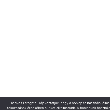
Kedves Látogató! Tájékoztatjuk, hogy a honlap felhasználói élm
fokozásának érdekében sütiket alkalmazunk. A honlapunk használa