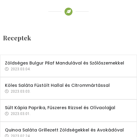
Receptek
Brokkoli- és Kukoricakrémleves
Tojásfehérjével
Receptek
2023.03.06.
Zöldséges Bulgur Pilaf Mandulával és Szőlőszemekkel
2023.03.04.
Köles Saláta Füstölt Hallal és Citrommártással
2023.03.03.
Sült Kápia Paprika, Fűszeres Rizzsel és Olívaolajjal
2023.03.01.
Quinoa Saláta Grillezett Zöldségekkel és Avokádóval
2023.02.24.