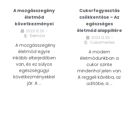
A mozgásszegény
Cukorfogyasztás
életmód
csökkentése – Az
következményei
egészséges
életmód alappillére
2023.12.20.
•
Életmód
2023.12.20.
•
Cukormentes
A mozgásszegény
életmód egyre
A modern
inkább elterjedőben
életmódunkban a
van, és ez súlyos
cukor szinte
egészségügyi
mindenhol jelen van.
következményekkel
A reggeli kávéba, az
jár. A …
üdítőbe, a …