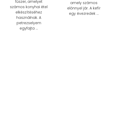
fűszer, amelyet
amely számos
számos konyhai étel
előnnyel jár. A kefír
elkészítéséhez
egy évezredek …
használnak. A
petrezselyem
egyfajta …