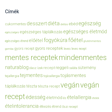
Címék
diéta
egészség
desszert
ebéd
cukormentes
diétás
egészséges életmód
egészséges táplálkozás
egészséges
főétel
fogyókúra
előétel
egészséges étrend
gluténmentes
gyors receptek
gyors recept
leves
leves recept
gomba
mentes receptek
mindenmentes
naturablog
reggeli
sütemény
recept
olasz ízek
saláta
tejmentes
tojásmentes
tejallergia
tojásallergia
vegán
vegán
táplálkozás
tészta
tészta recept
recept
édesség
ételallergia
életmód
és
ételek
ételintolerancia
étkezés
étrend
őszi recept