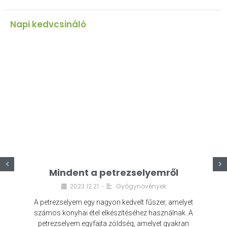
Napi kedvcsináló
z
Mindent a petrezselyemről
2023.12.21.
Gyógynövények
•
A petrezselyem egy nagyon kedvelt fűszer, amelyet
számos konyhai étel elkészítéséhez használnak. A
petrezselyem egyfajta zöldség, amelyet gyakran