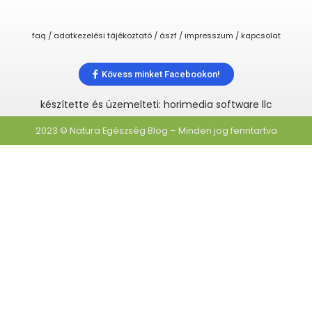
faq / adatkezelési tájékoztató / ászf / impresszum / kapcsolat
Kövess minket Facebookon!
készítette és üzemelteti: horimedia software llc
2023 © Natura Egészség Blog – Minden jog fenntartva