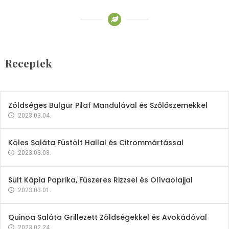
Receptek
Brokkoli- és Kukoricakrémleves
Tojásfehérjével
Receptek
2023.03.06.
Zöldséges Bulgur Pilaf Mandulával és Szőlőszemekkel
2023.03.04.
Köles Saláta Füstölt Hallal és Citrommártással
2023.03.03.
Sült Kápia Paprika, Fűszeres Rizzsel és Olívaolajjal
2023.03.01.
Quinoa Saláta Grillezett Zöldségekkel és Avokádóval
2023.02.24.