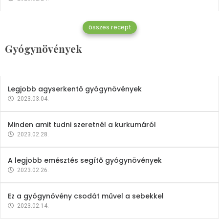
Gyógynövények
összes recept
Mindent a petrezselyemről
Gyógynövények
2023.12.21.
Legjobb agyserkentő gyógynövények
2023.03.04.
Minden amit tudni szeretnél a kurkumáról
2023.02.28.
A legjobb emésztés segítő gyógynövények
2023.02.26.
Ez a gyógynövény csodát művel a sebekkel
2023.02.14.
Vitaminok