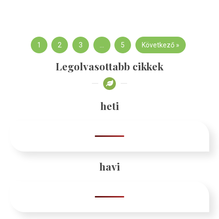
1
2
3
…
5
Következő »
Legolvasottabb cikkek
heti
havi