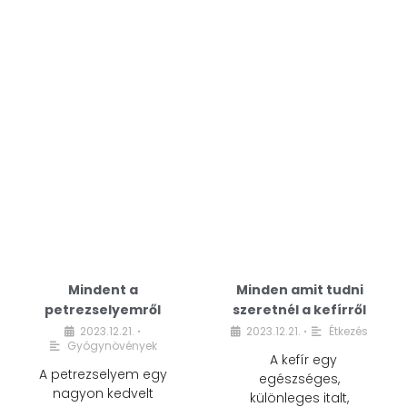
Mindent a
Minden amit tudni
petrezselyemről
szeretnél a kefírről
2023.12.21.
2023.12.21.
Étkezés
•
•
Gyógynövények
A kefír egy
A petrezselyem egy
egészséges,
nagyon kedvelt
különleges italt,