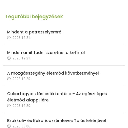
Legutóbbi bejegyzések
Mindent a petrezselyemről
2023.12.21.
Minden amit tudni szeretnél a kefírről
2023.12.21.
A mozgásszegény életmód következményei
2023.12.20.
Cukorfogyasztás csökkentése – Az egészséges
életmód alappillére
2023.12.20.
Brokkoli- és Kukoricakrémleves Tojásfehérjével
2023.03.06.