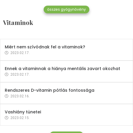
összes gyógynövény
Mindent a B-12 vitaminról
Vitaminok
2023.02.27.
Miért nem szívódnak fel a vitaminok?
2023.02.17.
Ennek a vitaminnak a hiánya mentális zavart okozhat
2023.02.17.
Rendszeres D-vitamin pótlás fontossága
2023.02.16.
Vashiány tünetei
2023.02.15.