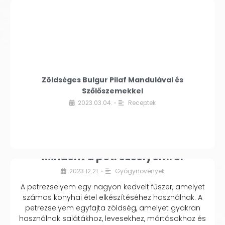
Zöldséges Bulgur Pilaf Mandulával és
Szőlőszemekkel
2023.03.04.
Receptek
•
Mindent a petrezselyemről
2023.12.21.
Gyógynövények
•
A petrezselyem egy nagyon kedvelt fűszer, amelyet
számos konyhai étel elkészítéséhez használnak. A
petrezselyem egyfajta zöldség, amelyet gyakran
használnak salátákhoz, levesekhez, mártásokhoz és