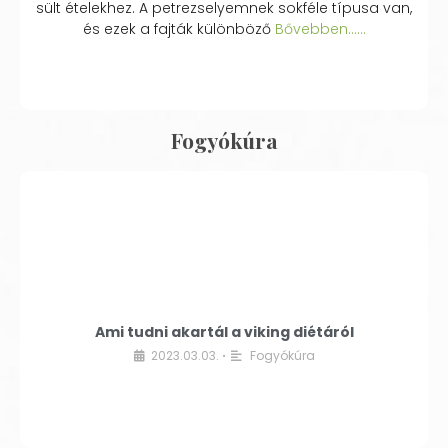
sült ételekhez. A petrezselyemnek sokféle típusa van,
és ezek a fajták különböző
Bővebben...…
Fogyókúra
Ami tudni akartál a viking diétáról
2023.03.03.
Fogyókúra
•