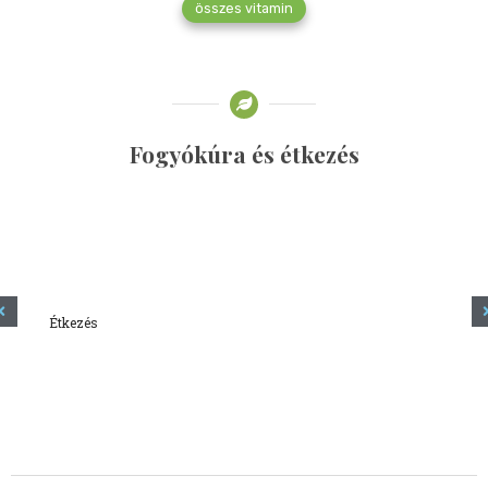
összes vitamin
Fogyókúra és étkezés
Étkezés
Minden amit tudni szeretnél a kefírről
2023.12.21.