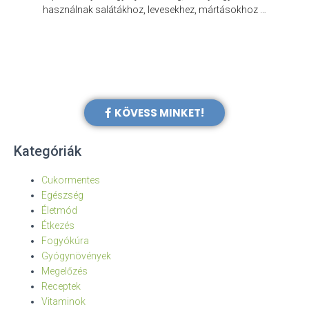
e
használnak salátákhoz, levesekhez, mártásokhoz …
KÖVESS MINKET!
Kategóriák
Cukormentes
Egészség
Életmód
Étkezés
Fogyókúra
Gyógynövények
Megelőzés
Receptek
Vitaminok