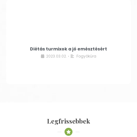
Diétás turmixok a jó emésztésért
2023.03.02.
Fogyókúra
•
Legfrissebbek