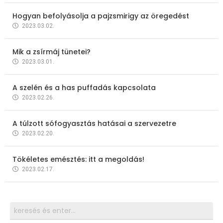
Hogyan befolyásolja a pajzsmirigy az öregedést
2023.03.02.
Mik a zsírmáj tünetei?
2023.03.01.
A szelén és a has puffadás kapcsolata
2023.02.26.
A túlzott sófogyasztás hatásai a szervezetre
2023.02.20.
Tökéletes emésztés: itt a megoldás!
2023.02.17.