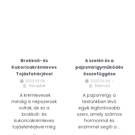
Brokkoli- és
A szelén és a
Kukoricakrémleves
pajzsmirigyműködés
Tojásfehérjével
összefüggése
2023.03.06.
2023.03.06.
•
•
Receptek
Életmód
A krémlevesek
A pajzsmirigy a
mindig is népszerűek
testünkben lévő
voltak, de ez a
egyik legfontosabb
brokkoli- és
szerv, amely számos
kukoricakrémleves
hormonnal és
tojásfehérjével még
enzimmel segíti a …
…