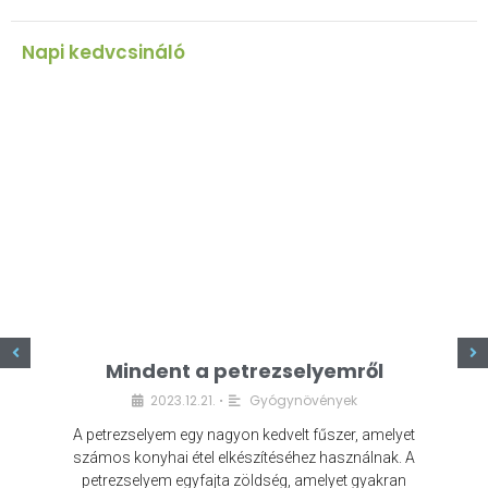
Napi kedvcsináló
z
Mindent a petrezselyemről
2023.12.21.
Gyógynövények
•
A petrezselyem egy nagyon kedvelt fűszer, amelyet
számos konyhai étel elkészítéséhez használnak. A
petrezselyem egyfajta zöldség, amelyet gyakran