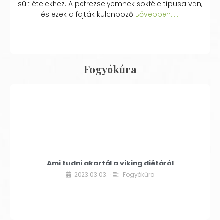
sült ételekhez. A petrezselyemnek sokféle típusa van,
és ezek a fajták különböző
Bővebben...…
Fogyókúra
Ami tudni akartál a viking diétáról
2023.03.03.
Fogyókúra
•