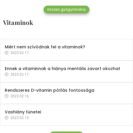
összes gyógynövény
Mindent a B-12 vitaminról
Vitaminok
2023.02.27.
Miért nem szívódnak fel a vitaminok?
2023.02.17.
Ennek a vitaminnak a hiánya mentális zavart okozhat
2023.02.17.
Rendszeres D-vitamin pótlás fontossága
2023.02.16.
Vashiány tünetei
2023.02.15.