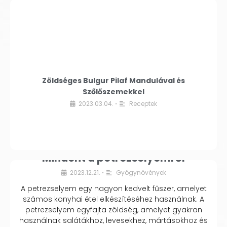
Zöldséges Bulgur Pilaf Mandulával és
Szőlőszemekkel
2023.03.04.
Receptek
•
Mindent a petrezselyemről
2023.12.21.
Gyógynövények
•
A petrezselyem egy nagyon kedvelt fűszer, amelyet
számos konyhai étel elkészítéséhez használnak. A
petrezselyem egyfajta zöldség, amelyet gyakran
használnak salátákhoz, levesekhez, mártásokhoz és