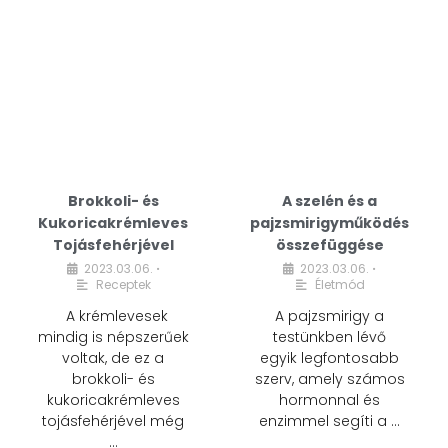
Brokkoli- és
A szelén és a
Kukoricakrémleves
pajzsmirigyműködés
Tojásfehérjével
összefüggése
2023.03.06.
2023.03.06.
•
•
Receptek
Életmód
A krémlevesek
A pajzsmirigy a
mindig is népszerűek
testünkben lévő
voltak, de ez a
egyik legfontosabb
brokkoli- és
szerv, amely számos
kukoricakrémleves
hormonnal és
tojásfehérjével még
enzimmel segíti a …
…