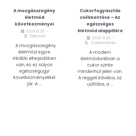
A mozgásszegény
Cukorfogyasztás
életmód
csökkentése – Az
következményei
egészséges
életmód alappillére
2023.12.20.
•
Életmód
2023.12.20.
•
Cukormentes
A mozgásszegény
életmód egyre
A modern
inkább elterjedőben
életmódunkban a
van, és ez súlyos
cukor szinte
egészségügyi
mindenhol jelen van.
következményekkel
A reggeli kávéba, az
jár. A …
üdítőbe, a …