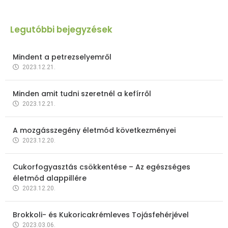
Legutóbbi bejegyzések
Mindent a petrezselyemről
2023.12.21.
Minden amit tudni szeretnél a kefírről
2023.12.21.
A mozgásszegény életmód következményei
2023.12.20.
Cukorfogyasztás csökkentése – Az egészséges
életmód alappillére
2023.12.20.
Brokkoli- és Kukoricakrémleves Tojásfehérjével
2023.03.06.