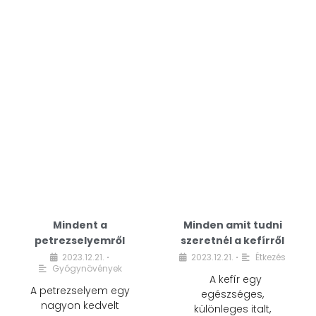
Mindent a
Minden amit tudni
petrezselyemről
szeretnél a kefírről
2023.12.21.
2023.12.21.
Étkezés
•
•
Gyógynövények
A kefír egy
A petrezselyem egy
egészséges,
nagyon kedvelt
különleges italt,