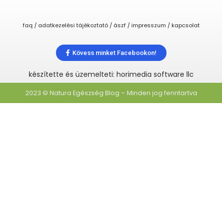
faq / adatkezelési tájékoztató / ászf / impresszum / kapcsolat
Kövess minket Facebookon!
készítette és üzemelteti: horimedia software llc
2023 © Natura Egészség Blog – Minden jog fenntartva