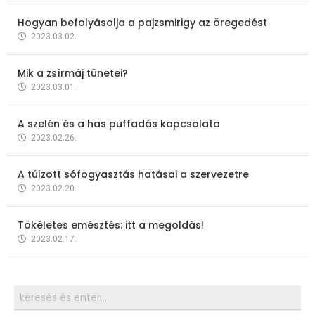
Hogyan befolyásolja a pajzsmirigy az öregedést
2023.03.02.
Mik a zsírmáj tünetei?
2023.03.01.
A szelén és a has puffadás kapcsolata
2023.02.26.
A túlzott sófogyasztás hatásai a szervezetre
2023.02.20.
Tökéletes emésztés: itt a megoldás!
2023.02.17.