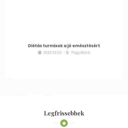
Diétás turmixok a jó emésztésért
2023.03.02.
Fogyókúra
•
Legfrissebbek