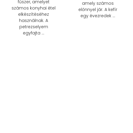
fűszer, amelyet
amely számos
számos konyhai étel
előnnyel jár. A kefír
elkészítéséhez
egy évezredek …
használnak. A
petrezselyem
egyfajta …