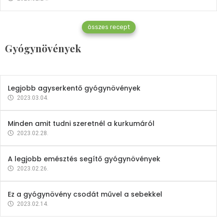
Gyógynövények
összes recept
Mindent a petrezselyemről
Gyógynövények
2023.12.21.
Legjobb agyserkentő gyógynövények
2023.03.04.
Minden amit tudni szeretnél a kurkumáról
2023.02.28.
A legjobb emésztés segítő gyógynövények
2023.02.26.
Ez a gyógynövény csodát művel a sebekkel
2023.02.14.
Vitaminok