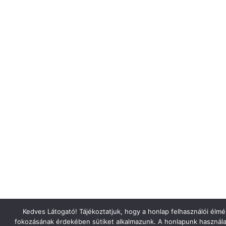
Kedves Látogató! Tájékoztatjuk, hogy a honlap felhasználói élm
fokozásának érdekében sütiket alkalmazunk. A honlapunk használa