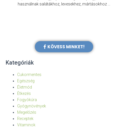
e
használnak salátákhoz, levesekhez, mártásokhoz …
KÖVESS MINKET!
Kategóriák
Cukormentes
Egészség
Életmód
Étkezés
Fogyókúra
Gyógynövények
Megelőzés
Receptek
Vitaminok