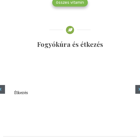
összes vitamin
Fogyókúra és étkezés
Étkezés
Minden amit tudni szeretnél a kefírről
2023.12.21.