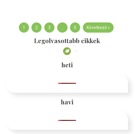
1
2
3
…
5
Következő »
Legolvasottabb cikkek
heti
havi