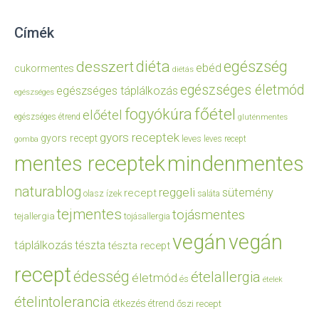
Címék
diéta
egészség
desszert
ebéd
cukormentes
diétás
egészséges életmód
egészséges táplálkozás
egészséges
főétel
fogyókúra
előétel
egészséges étrend
gluténmentes
gyors receptek
gyors recept
leves
leves recept
gomba
mentes receptek
mindenmentes
naturablog
reggeli
sütemény
recept
olasz ízek
saláta
tejmentes
tojásmentes
tejallergia
tojásallergia
vegán
vegán
táplálkozás
tészta
tészta recept
recept
édesség
ételallergia
életmód
és
ételek
ételintolerancia
étkezés
étrend
őszi recept