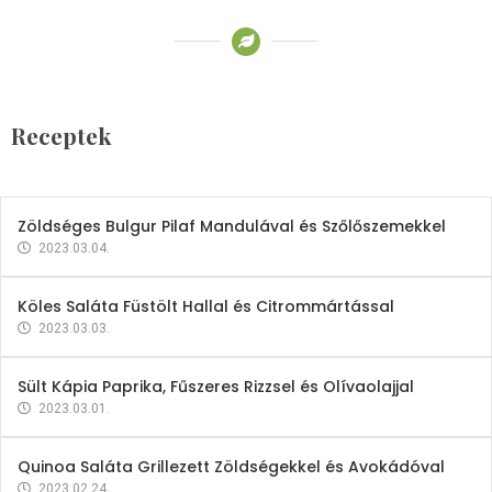
Receptek
Brokkoli- és Kukoricakrémleves
Tojásfehérjével
Receptek
2023.03.06.
Zöldséges Bulgur Pilaf Mandulával és Szőlőszemekkel
2023.03.04.
Köles Saláta Füstölt Hallal és Citrommártással
2023.03.03.
Sült Kápia Paprika, Fűszeres Rizzsel és Olívaolajjal
2023.03.01.
Quinoa Saláta Grillezett Zöldségekkel és Avokádóval
2023.02.24.