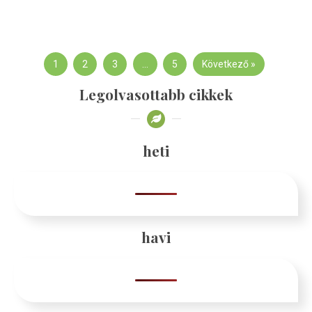
1
2
3
…
5
Következő »
Legolvasottabb cikkek
heti
havi