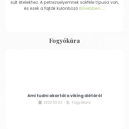
sült ételekhez. A petrezselyemnek sokféle típusa van,
és ezek a fajták különböző
Bővebben...…
Fogyókúra
Ami tudni akartál a viking diétáról
2023.03.03.
Fogyókúra
•