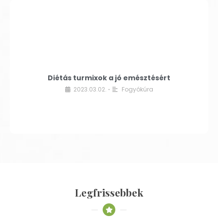
Diétás turmixok a jó emésztésért
2023.03.02.
Fogyókúra
•
Legfrissebbek