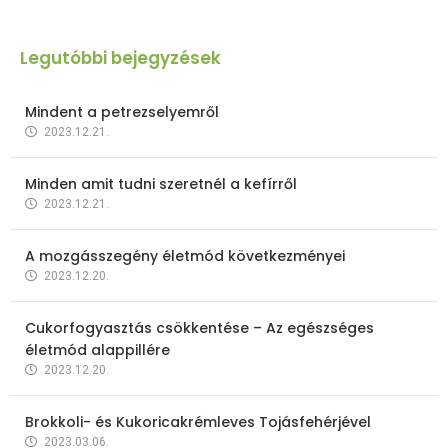
Legutóbbi bejegyzések
Mindent a petrezselyemről
2023.12.21.
Minden amit tudni szeretnél a kefírről
2023.12.21.
A mozgásszegény életmód következményei
2023.12.20.
Cukorfogyasztás csökkentése – Az egészséges
életmód alappillére
2023.12.20.
Brokkoli- és Kukoricakrémleves Tojásfehérjével
2023.03.06.