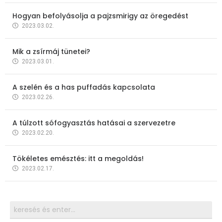
Hogyan befolyásolja a pajzsmirigy az öregedést
2023.03.02.
Mik a zsírmáj tünetei?
2023.03.01.
A szelén és a has puffadás kapcsolata
2023.02.26.
A túlzott sófogyasztás hatásai a szervezetre
2023.02.20.
Tökéletes emésztés: itt a megoldás!
2023.02.17.