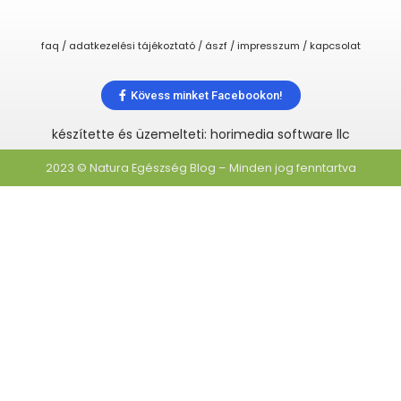
faq / adatkezelési tájékoztató / ászf / impresszum / kapcsolat
Kövess minket Facebookon!
készítette és üzemelteti: horimedia software llc
2023 © Natura Egészség Blog – Minden jog fenntartva