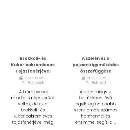
Brokkoli- és
A szelén és a
Kukoricakrémleves
pajzsmirigyműködés
Tojásfehérjével
összefüggése
2023.03.06.
2023.03.06.
•
•
Receptek
Életmód
A krémlevesek
A pajzsmirigy a
mindig is népszerűek
testünkben lévő
voltak, de ez a
egyik legfontosabb
brokkoli- és
szerv, amely számos
kukoricakrémleves
hormonnal és
tojásfehérjével még
enzimmel segíti a …
…