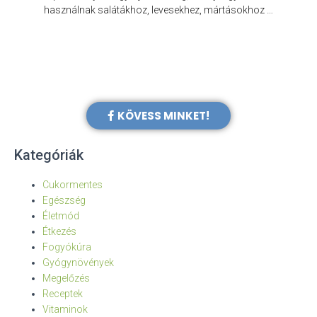
e
használnak salátákhoz, levesekhez, mártásokhoz …
KÖVESS MINKET!
Kategóriák
Cukormentes
Egészség
Életmód
Étkezés
Fogyókúra
Gyógynövények
Megelőzés
Receptek
Vitaminok