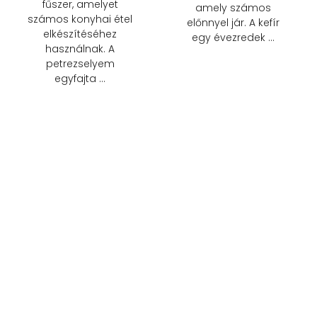
fűszer, amelyet
amely számos
számos konyhai étel
előnnyel jár. A kefír
elkészítéséhez
egy évezredek …
használnak. A
petrezselyem
egyfajta …