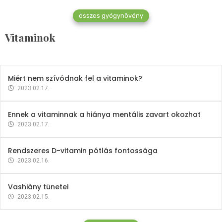
összes gyógynövény
Mindent a B-12 vitaminról
Vitaminok
2023.02.27.
Miért nem szívódnak fel a vitaminok?
2023.02.17.
Ennek a vitaminnak a hiánya mentális zavart okozhat
2023.02.17.
Rendszeres D-vitamin pótlás fontossága
2023.02.16.
Vashiány tünetei
2023.02.15.