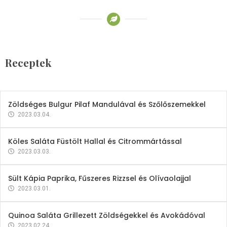
Receptek
Brokkoli- és Kukoricakrémleves
Tojásfehérjével
Receptek
2023.03.06.
Zöldséges Bulgur Pilaf Mandulával és Szőlőszemekkel
2023.03.04.
Köles Saláta Füstölt Hallal és Citrommártással
2023.03.03.
Sült Kápia Paprika, Fűszeres Rizzsel és Olívaolajjal
2023.03.01.
Quinoa Saláta Grillezett Zöldségekkel és Avokádóval
2023.02.24.