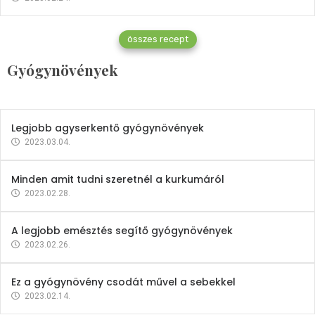
Gyógynövények
összes recept
Mindent a petrezselyemről
Gyógynövények
2023.12.21.
Legjobb agyserkentő gyógynövények
2023.03.04.
Minden amit tudni szeretnél a kurkumáról
2023.02.28.
A legjobb emésztés segítő gyógynövények
2023.02.26.
Ez a gyógynövény csodát művel a sebekkel
2023.02.14.
Vitaminok