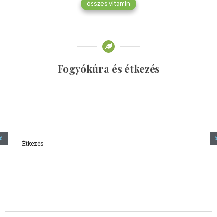
összes vitamin
Fogyókúra és étkezés
Étkezés
Minden amit tudni szeretnél a kefírről
2023.12.21.