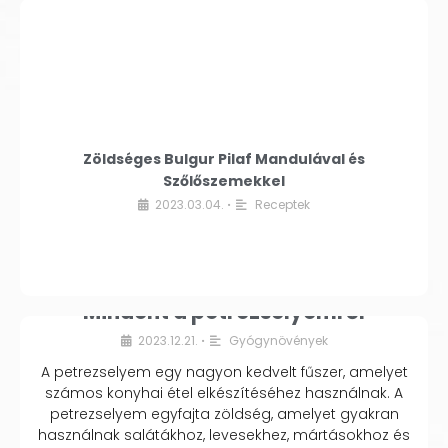
Zöldséges Bulgur Pilaf Mandulával és
Szőlőszemekkel
2023.03.04.
Receptek
•
Mindent a petrezselyemről
2023.12.21.
Gyógynövények
•
A petrezselyem egy nagyon kedvelt fűszer, amelyet
számos konyhai étel elkészítéséhez használnak. A
petrezselyem egyfajta zöldség, amelyet gyakran
használnak salátákhoz, levesekhez, mártásokhoz és