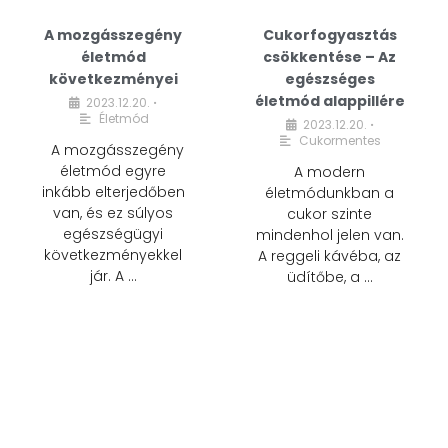
A mozgásszegény
Cukorfogyasztás
életmód
csökkentése – Az
következményei
egészséges
életmód alappillére
2023.12.20.
•
Életmód
2023.12.20.
•
Cukormentes
A mozgásszegény
életmód egyre
A modern
inkább elterjedőben
életmódunkban a
van, és ez súlyos
cukor szinte
egészségügyi
mindenhol jelen van.
következményekkel
A reggeli kávéba, az
jár. A …
üdítőbe, a …