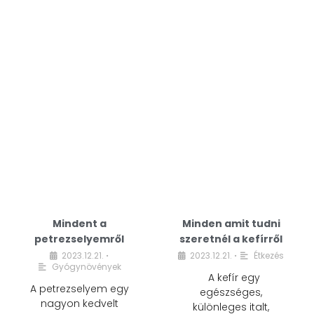
Mindent a
Minden amit tudni
petrezselyemről
szeretnél a kefírről
2023.12.21.
2023.12.21.
Étkezés
•
•
Gyógynövények
A kefír egy
A petrezselyem egy
egészséges,
nagyon kedvelt
különleges italt,