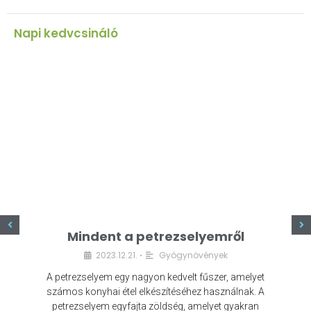
Napi kedvcsináló
z
Mindent a petrezselyemről
2023.12.21.
Gyógynövények
•
A petrezselyem egy nagyon kedvelt fűszer, amelyet
számos konyhai étel elkészítéséhez használnak. A
petrezselyem egyfajta zöldség, amelyet gyakran