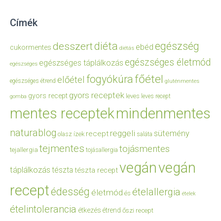
Címék
diéta
egészség
desszert
ebéd
cukormentes
diétás
egészséges életmód
egészséges táplálkozás
egészséges
főétel
fogyókúra
előétel
egészséges étrend
gluténmentes
gyors receptek
gyors recept
leves
leves recept
gomba
mentes receptek
mindenmentes
naturablog
reggeli
sütemény
recept
olasz ízek
saláta
tejmentes
tojásmentes
tejallergia
tojásallergia
vegán
vegán
táplálkozás
tészta
tészta recept
recept
édesség
ételallergia
életmód
és
ételek
ételintolerancia
étkezés
étrend
őszi recept