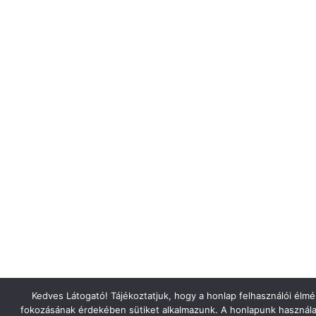
Kedves Látogató! Tájékoztatjuk, hogy a honlap felhasználói élm
fokozásának érdekében sütiket alkalmazunk. A honlapunk használa