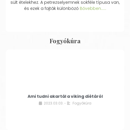
sült ételekhez. A petrezselyemnek sokféle típusa van,
és ezek a fajták különböző
Bővebben...…
Fogyókúra
Ami tudni akartál a viking diétáról
2023.03.03.
Fogyókúra
•