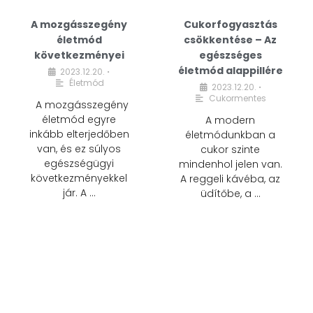
A mozgásszegény
Cukorfogyasztás
életmód
csökkentése – Az
következményei
egészséges
életmód alappillére
2023.12.20.
•
Életmód
2023.12.20.
•
Cukormentes
A mozgásszegény
életmód egyre
A modern
inkább elterjedőben
életmódunkban a
van, és ez súlyos
cukor szinte
egészségügyi
mindenhol jelen van.
következményekkel
A reggeli kávéba, az
jár. A …
üdítőbe, a …