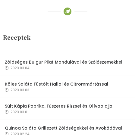
Receptek
Brokkoli- és Kukoricakrémleves
Tojásfehérjével
Receptek
2023.03.06.
Zöldséges Bulgur Pilaf Mandulával és Szőlőszemekkel
2023.03.04.
Köles Saláta Füstölt Hallal és Citrommártással
2023.03.03.
Sült Kápia Paprika, Fűszeres Rizzsel és Olívaolajjal
2023.03.01.
Quinoa Saláta Grillezett Zöldségekkel és Avokádóval
2023.02.24.