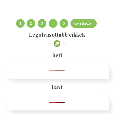
1
2
3
…
5
Következő »
Legolvasottabb cikkek
heti
havi