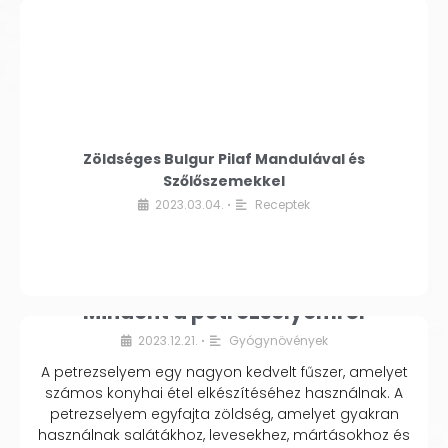
Zöldséges Bulgur Pilaf Mandulával és
Szőlőszemekkel
2023.03.04.
Receptek
•
Mindent a petrezselyemről
2023.12.21.
Gyógynövények
•
A petrezselyem egy nagyon kedvelt fűszer, amelyet
számos konyhai étel elkészítéséhez használnak. A
petrezselyem egyfajta zöldség, amelyet gyakran
használnak salátákhoz, levesekhez, mártásokhoz és