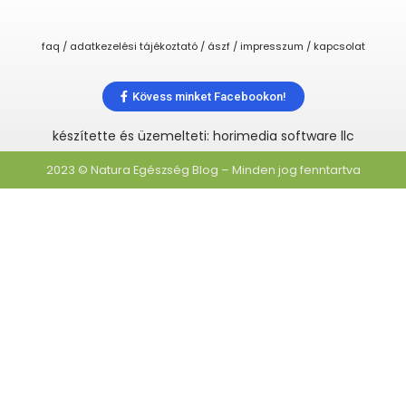
faq / adatkezelési tájékoztató / ászf / impresszum / kapcsolat
Kövess minket Facebookon!
készítette és üzemelteti: horimedia software llc
2023 © Natura Egészség Blog – Minden jog fenntartva