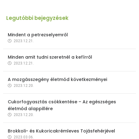
Legutóbbi bejegyzések
Mindent a petrezselyemről
2023.12.21.
Minden amit tudni szeretnél a kefírről
2023.12.21.
A mozgásszegény életmód következményei
2023.12.20.
Cukorfogyasztás csökkentése – Az egészséges
életmód alappillére
2023.12.20.
Brokkoli- és Kukoricakrémleves Tojásfehérjével
2023.03.06.