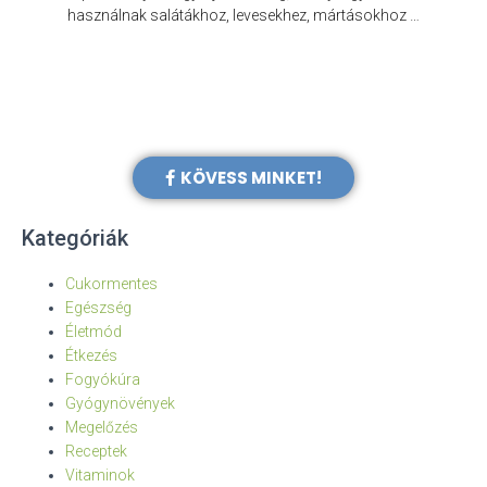
e
használnak salátákhoz, levesekhez, mártásokhoz …
KÖVESS MINKET!
Kategóriák
Cukormentes
Egészség
Életmód
Étkezés
Fogyókúra
Gyógynövények
Megelőzés
Receptek
Vitaminok