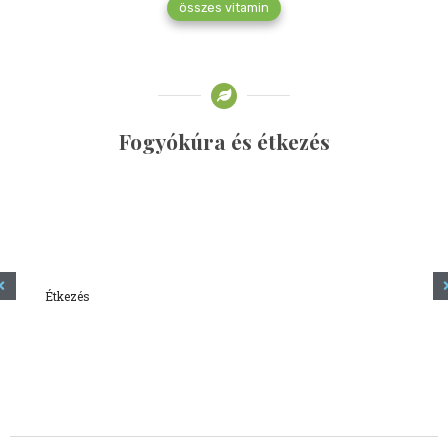
összes vitamin
Fogyókúra és étkezés
Étkezés
Minden amit tudni szeretnél a kefírről
2023.12.21.