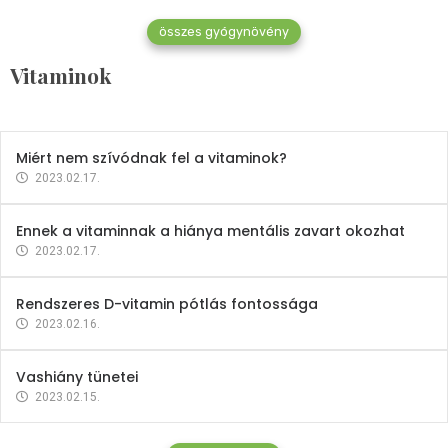
összes gyógynövény
Mindent a B-12 vitaminról
Vitaminok
2023.02.27.
Miért nem szívódnak fel a vitaminok?
2023.02.17.
Ennek a vitaminnak a hiánya mentális zavart okozhat
2023.02.17.
Rendszeres D-vitamin pótlás fontossága
2023.02.16.
Vashiány tünetei
2023.02.15.