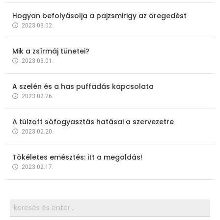
Hogyan befolyásolja a pajzsmirigy az öregedést
2023.03.02.
Mik a zsírmáj tünetei?
2023.03.01.
A szelén és a has puffadás kapcsolata
2023.02.26.
A túlzott sófogyasztás hatásai a szervezetre
2023.02.20.
Tökéletes emésztés: itt a megoldás!
2023.02.17.