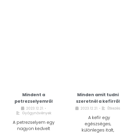
Mindent a
Minden amit tudni
petrezselyemről
szeretnél a kefírről
2023.12.21.
2023.12.21.
Étkezés
•
•
Gyógynövények
A kefír egy
A petrezselyem egy
egészséges,
nagyon kedvelt
különleges italt,