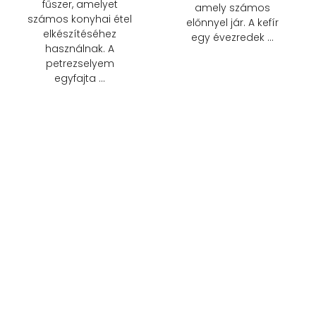
fűszer, amelyet
amely számos
számos konyhai étel
előnnyel jár. A kefír
elkészítéséhez
egy évezredek …
használnak. A
petrezselyem
egyfajta …