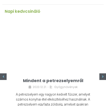
Napi kedvcsináló
z
Mindent a petrezselyemről
2023.12.21.
Gyógynövények
•
A petrezselyem egy nagyon kedvelt fűszer, amelyet
számos konyhai étel elkészítéséhez használnak. A
petrezselyem egyfajta zöldség, amelyet gyakran