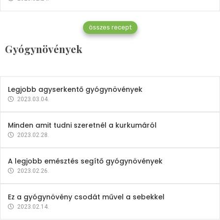
Gyógynövények
összes recept
Mindent a petrezselyemről
Gyógynövények
2023.12.21.
Legjobb agyserkentő gyógynövények
2023.03.04.
Minden amit tudni szeretnél a kurkumáról
2023.02.28.
A legjobb emésztés segítő gyógynövények
2023.02.26.
Ez a gyógynövény csodát művel a sebekkel
2023.02.14.
Vitaminok