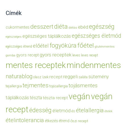
Címék
diéta
egészség
desszert
ebéd
cukormentes
diétás
egészséges életmód
egészséges táplálkozás
egészséges
főétel
fogyókúra
előétel
egészséges étrend
gluténmentes
gyors receptek
gyors recept
leves
leves recept
gomba
mentes receptek
mindenmentes
naturablog
reggeli
sütemény
recept
olasz ízek
saláta
tejmentes
tojásmentes
tejallergia
tojásallergia
vegán
vegán
táplálkozás
tészta
tészta recept
recept
édesség
ételallergia
életmód
és
ételek
ételintolerancia
étkezés
étrend
őszi recept