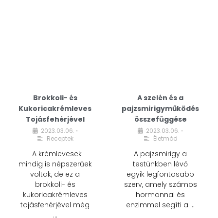
Brokkoli- és
A szelén és a
Kukoricakrémleves
pajzsmirigyműködés
Tojásfehérjével
összefüggése
2023.03.06.
2023.03.06.
•
•
Receptek
Életmód
A krémlevesek
A pajzsmirigy a
mindig is népszerűek
testünkben lévő
voltak, de ez a
egyik legfontosabb
brokkoli- és
szerv, amely számos
kukoricakrémleves
hormonnal és
tojásfehérjével még
enzimmel segíti a …
…