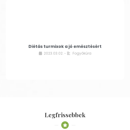
Diétás turmixok a jó emésztésért
2023.03.02.
Fogyókúra
•
Legfrissebbek