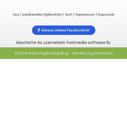
faq / adatkezelési tájékoztató / ászf / impresszum / kapcsolat
Kövess minket Facebookon!
készítette és üzemelteti: horimedia software llc
2023 © Natura Egészség Blog – Minden jog fenntartva