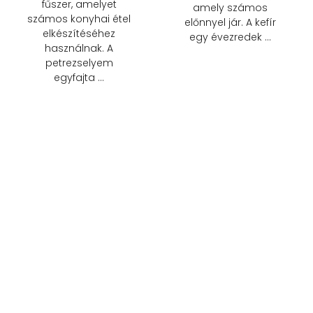
fűszer, amelyet
amely számos
számos konyhai étel
előnnyel jár. A kefír
elkészítéséhez
egy évezredek …
használnak. A
petrezselyem
egyfajta …