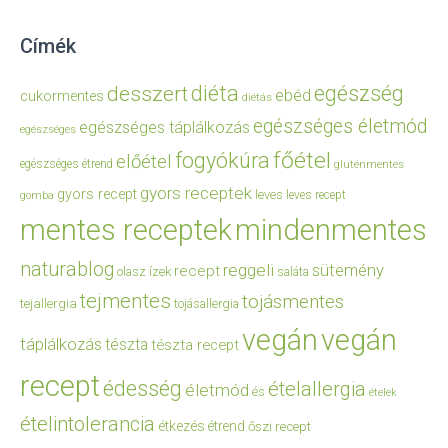
Címék
diéta
egészség
desszert
ebéd
cukormentes
diétás
egészséges életmód
egészséges táplálkozás
egészséges
főétel
fogyókúra
előétel
egészséges étrend
gluténmentes
gyors receptek
gyors recept
leves
leves recept
gomba
mentes receptek
mindenmentes
naturablog
reggeli
sütemény
recept
olasz ízek
saláta
tejmentes
tojásmentes
tejallergia
tojásallergia
vegán
vegán
táplálkozás
tészta
tészta recept
recept
édesség
ételallergia
életmód
és
ételek
ételintolerancia
étkezés
étrend
őszi recept