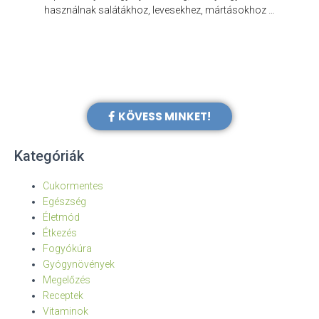
e
használnak salátákhoz, levesekhez, mártásokhoz …
KÖVESS MINKET!
Kategóriák
Cukormentes
Egészség
Életmód
Étkezés
Fogyókúra
Gyógynövények
Megelőzés
Receptek
Vitaminok