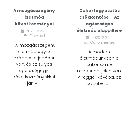
A mozgásszegény
Cukorfogyasztás
életmód
csökkentése – Az
következményei
egészséges
életmód alappillére
2023.12.20.
•
Életmód
2023.12.20.
•
Cukormentes
A mozgásszegény
életmód egyre
A modern
inkább elterjedőben
életmódunkban a
van, és ez súlyos
cukor szinte
egészségügyi
mindenhol jelen van.
következményekkel
A reggeli kávéba, az
jár. A …
üdítőbe, a …