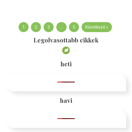
1
2
3
…
5
Következő »
Legolvasottabb cikkek
heti
havi