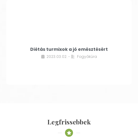
Diétás turmixok a jó emésztésért
2023.03.02.
Fogyókúra
•
Legfrissebbek