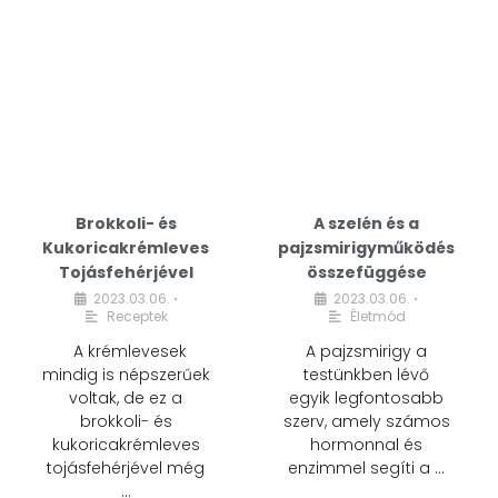
Brokkoli- és
A szelén és a
Kukoricakrémleves
pajzsmirigyműködés
Tojásfehérjével
összefüggése
2023.03.06.
2023.03.06.
•
•
Receptek
Életmód
A krémlevesek
A pajzsmirigy a
mindig is népszerűek
testünkben lévő
voltak, de ez a
egyik legfontosabb
brokkoli- és
szerv, amely számos
kukoricakrémleves
hormonnal és
tojásfehérjével még
enzimmel segíti a …
…