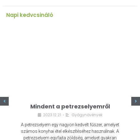
Napi kedvcsináló
z
Mindent a petrezselyemről
2023.12.21.
Gyógynövények
•
A petrezselyem egy nagyon kedvelt fűszer, amelyet
számos konyhai étel elkészítéséhez használnak. A
petrezselyem egyfajta zöldség, amelyet gyakran