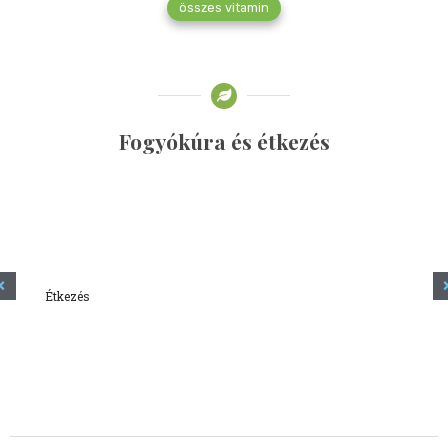
összes vitamin
Fogyókúra és étkezés
Étkezés
Minden amit tudni szeretnél a kefírről
2023.12.21.