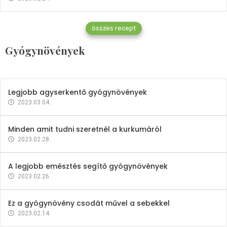
Gyógynövények
összes recept
Mindent a petrezselyemről
Gyógynövények
2023.12.21.
Legjobb agyserkentő gyógynövények
2023.03.04.
Minden amit tudni szeretnél a kurkumáról
2023.02.28.
A legjobb emésztés segítő gyógynövények
2023.02.26.
Ez a gyógynövény csodát művel a sebekkel
2023.02.14.
Vitaminok