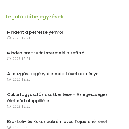
Legutóbbi bejegyzések
Mindent a petrezselyemről
2023.12.21.
Minden amit tudni szeretnél a kefírről
2023.12.21.
A mozgásszegény életmód következményei
2023.12.20.
Cukorfogyasztás csökkentése – Az egészséges
életmód alappillére
2023.12.20.
Brokkoli- és Kukoricakrémleves Tojásfehérjével
2023.03.06.