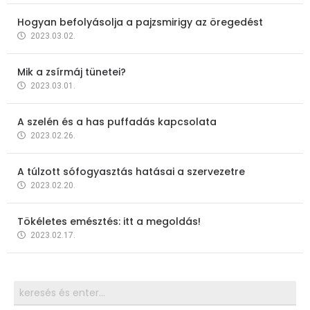
Hogyan befolyásolja a pajzsmirigy az öregedést
2023.03.02.
Mik a zsírmáj tünetei?
2023.03.01.
A szelén és a has puffadás kapcsolata
2023.02.26.
A túlzott sófogyasztás hatásai a szervezetre
2023.02.20.
Tökéletes emésztés: itt a megoldás!
2023.02.17.