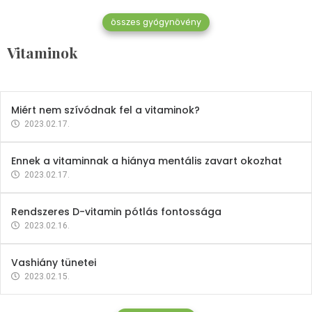
összes gyógynövény
Mindent a B-12 vitaminról
Vitaminok
2023.02.27.
Miért nem szívódnak fel a vitaminok?
2023.02.17.
Ennek a vitaminnak a hiánya mentális zavart okozhat
2023.02.17.
Rendszeres D-vitamin pótlás fontossága
2023.02.16.
Vashiány tünetei
2023.02.15.