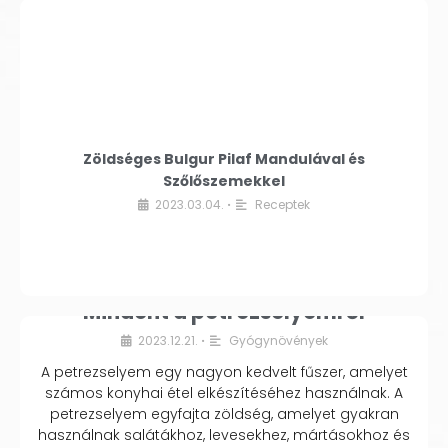
Zöldséges Bulgur Pilaf Mandulával és
Szőlőszemekkel
2023.03.04.
Receptek
•
Mindent a petrezselyemről
2023.12.21.
Gyógynövények
•
A petrezselyem egy nagyon kedvelt fűszer, amelyet
számos konyhai étel elkészítéséhez használnak. A
petrezselyem egyfajta zöldség, amelyet gyakran
használnak salátákhoz, levesekhez, mártásokhoz és