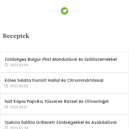
Receptek
Brokkoli- és Kukoricakrémleves
Tojásfehérjével
Receptek
2023.03.06.
Zöldséges Bulgur Pilaf Mandulával és Szőlőszemekkel
2023.03.04.
Köles Saláta Füstölt Hallal és Citrommártással
2023.03.03.
Sült Kápia Paprika, Fűszeres Rizzsel és Olívaolajjal
2023.03.01.
Quinoa Saláta Grillezett Zöldségekkel és Avokádóval
2023.02.24.