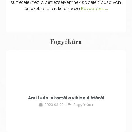
sült ételekhez. A petrezselyemnek sokféle típusa van,
és ezek a fajták különböző
Bővebben...…
Fogyókúra
Ami tudni akartál a viking diétáról
2023.03.03.
Fogyókúra
•