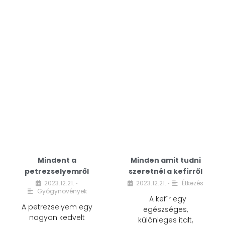
Mindent a
Minden amit tudni
petrezselyemről
szeretnél a kefírről
2023.12.21.
2023.12.21.
Étkezés
•
•
Gyógynövények
A kefír egy
A petrezselyem egy
egészséges,
nagyon kedvelt
különleges italt,