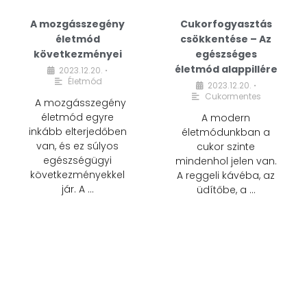
A mozgásszegény
Cukorfogyasztás
életmód
csökkentése – Az
következményei
egészséges
életmód alappillére
2023.12.20.
•
Életmód
2023.12.20.
•
Cukormentes
A mozgásszegény
életmód egyre
A modern
inkább elterjedőben
életmódunkban a
van, és ez súlyos
cukor szinte
egészségügyi
mindenhol jelen van.
következményekkel
A reggeli kávéba, az
jár. A …
üdítőbe, a …