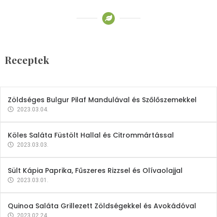
Receptek
Brokkoli- és Kukoricakrémleves
Tojásfehérjével
Receptek
2023.03.06.
Zöldséges Bulgur Pilaf Mandulával és Szőlőszemekkel
2023.03.04.
Köles Saláta Füstölt Hallal és Citrommártással
2023.03.03.
Sült Kápia Paprika, Fűszeres Rizzsel és Olívaolajjal
2023.03.01.
Quinoa Saláta Grillezett Zöldségekkel és Avokádóval
2023.02.24.