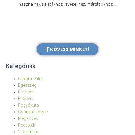
e
használnak salátákhoz, levesekhez, mártásokhoz …
KÖVESS MINKET!
Kategóriák
Cukormentes
Egészség
Életmód
Étkezés
Fogyókúra
Gyógynövények
Megelőzés
Receptek
Vitaminok