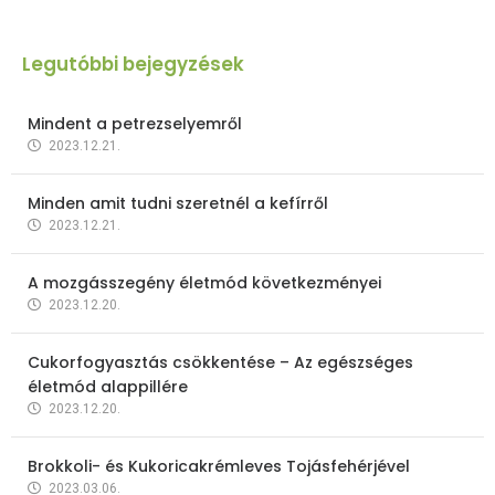
Legutóbbi bejegyzések
Mindent a petrezselyemről
2023.12.21.
Minden amit tudni szeretnél a kefírről
2023.12.21.
A mozgásszegény életmód következményei
2023.12.20.
Cukorfogyasztás csökkentése – Az egészséges
életmód alappillére
2023.12.20.
Brokkoli- és Kukoricakrémleves Tojásfehérjével
2023.03.06.