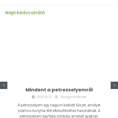
Napi kedvcsináló
z
Mindent a petrezselyemről
2023.12.21.
Gyógynövények
•
A petrezselyem egy nagyon kedvelt fűszer, amelyet
számos konyhai étel elkészítéséhez használnak. A
petrezselyem egyfajta zöldség, amelyet gyakran