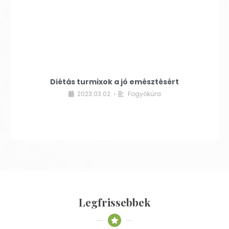
Diétás turmixok a jó emésztésért
2023.03.02.
Fogyókúra
•
Legfrissebbek