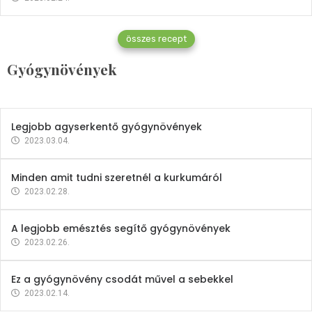
Gyógynövények
összes recept
Mindent a petrezselyemről
Gyógynövények
2023.12.21.
Legjobb agyserkentő gyógynövények
2023.03.04.
Minden amit tudni szeretnél a kurkumáról
2023.02.28.
A legjobb emésztés segítő gyógynövények
2023.02.26.
Ez a gyógynövény csodát művel a sebekkel
2023.02.14.
Vitaminok