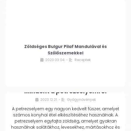
Zöldséges Bulgur Pilaf Mandulával és
Szőlőszemekkel
2023.03.04.
Receptek
•
Mindent a petrezselyemről
2023.12.21.
Gyógynövények
•
A petrezselyem egy nagyon kedvelt fűszer, amelyet
számos konyhai étel elkészítéséhez használnak. A
petrezselyem egyfajta zöldség, amelyet gyakran
használnak salátákhoz, levesekhez, mártásokhoz és