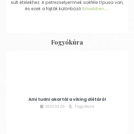
sült ételekhez. A petrezselyemnek sokféle típusa van,
és ezek a fajták különböző
Bővebben...…
Fogyókúra
Ami tudni akartál a viking diétáról
2023.03.03.
Fogyókúra
•