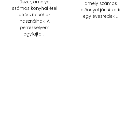
fűszer, amelyet
amely számos
számos konyhai étel
előnnyel jár. A kefír
elkészítéséhez
egy évezredek …
használnak. A
petrezselyem
egyfajta …