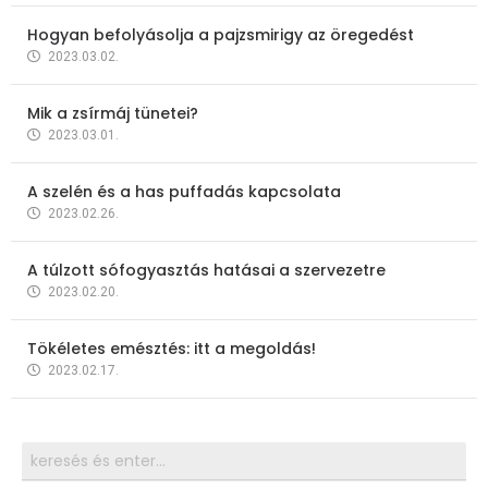
Hogyan befolyásolja a pajzsmirigy az öregedést
2023.03.02.
Mik a zsírmáj tünetei?
2023.03.01.
A szelén és a has puffadás kapcsolata
2023.02.26.
A túlzott sófogyasztás hatásai a szervezetre
2023.02.20.
Tökéletes emésztés: itt a megoldás!
2023.02.17.