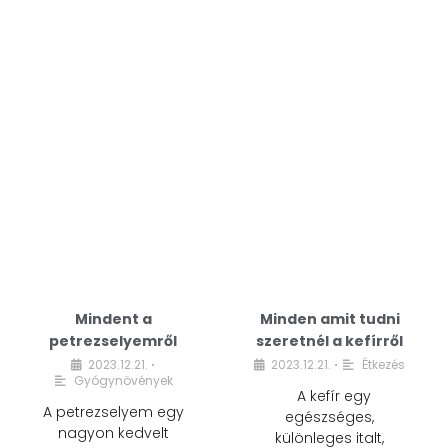
Mindent a
Minden amit tudni
petrezselyemről
szeretnél a kefírről
2023.12.21.
2023.12.21.
Étkezés
•
•
Gyógynövények
A kefír egy
A petrezselyem egy
egészséges,
nagyon kedvelt
különleges italt,