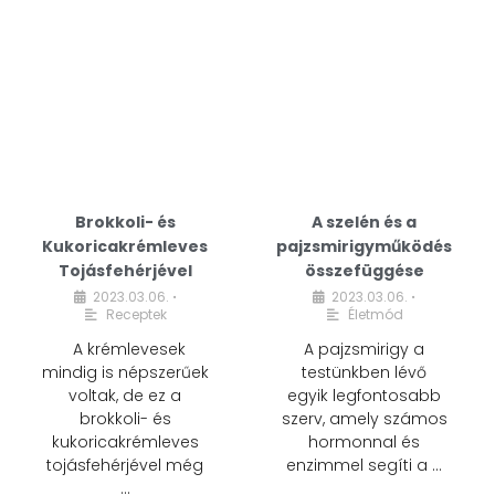
Brokkoli- és
A szelén és a
Kukoricakrémleves
pajzsmirigyműködés
Tojásfehérjével
összefüggése
2023.03.06.
2023.03.06.
•
•
Receptek
Életmód
A krémlevesek
A pajzsmirigy a
mindig is népszerűek
testünkben lévő
voltak, de ez a
egyik legfontosabb
brokkoli- és
szerv, amely számos
kukoricakrémleves
hormonnal és
tojásfehérjével még
enzimmel segíti a …
…