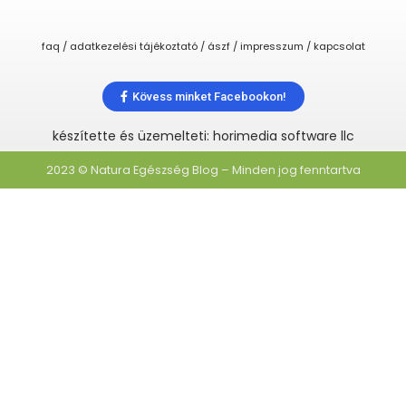
faq / adatkezelési tájékoztató / ászf / impresszum / kapcsolat
Kövess minket Facebookon!
készítette és üzemelteti: horimedia software llc
2023 © Natura Egészség Blog – Minden jog fenntartva