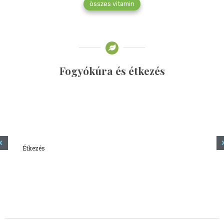
összes vitamin
Fogyókúra és étkezés
Étkezés
Minden amit tudni szeretnél a kefírről
2023.12.21.