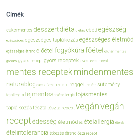
Címék
diéta
egészség
desszert
ebéd
cukormentes
diétás
egészséges életmód
egészséges táplálkozás
egészséges
főétel
fogyókúra
előétel
egészséges étrend
gluténmentes
gyors receptek
gyors recept
leves
leves recept
gomba
mentes receptek
mindenmentes
naturablog
reggeli
sütemény
recept
olasz ízek
saláta
tejmentes
tojásmentes
tejallergia
tojásallergia
vegán
vegán
táplálkozás
tészta
tészta recept
recept
édesség
ételallergia
életmód
és
ételek
ételintolerancia
étkezés
étrend
őszi recept