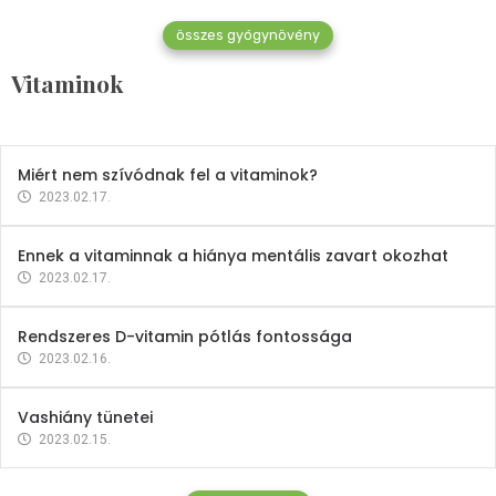
összes gyógynövény
Mindent a B-12 vitaminról
Vitaminok
2023.02.27.
Miért nem szívódnak fel a vitaminok?
2023.02.17.
Ennek a vitaminnak a hiánya mentális zavart okozhat
2023.02.17.
Rendszeres D-vitamin pótlás fontossága
2023.02.16.
Vashiány tünetei
2023.02.15.