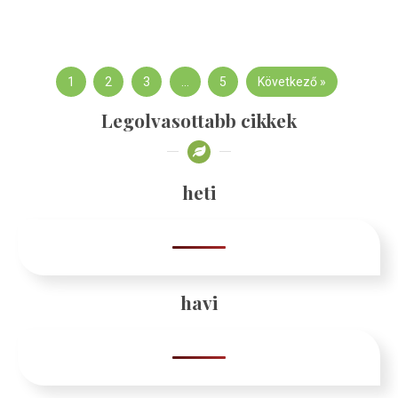
1
2
3
…
5
Következő »
Legolvasottabb cikkek
heti
havi