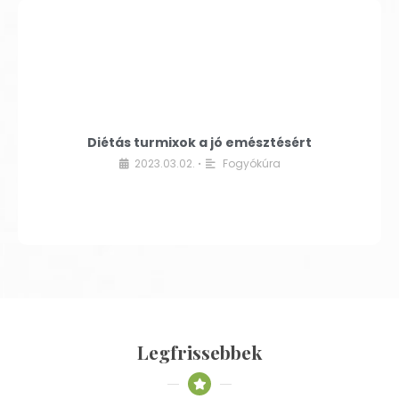
Diétás turmixok a jó emésztésért
2023.03.02.
Fogyókúra
•
Legfrissebbek