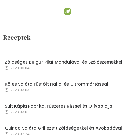
Receptek
Brokkoli- és Kukoricakrémleves
Tojásfehérjével
Receptek
2023.03.06.
Zöldséges Bulgur Pilaf Mandulával és Szőlőszemekkel
2023.03.04.
Köles Saláta Füstölt Hallal és Citrommártással
2023.03.03.
Sült Kápia Paprika, Fűszeres Rizzsel és Olívaolajjal
2023.03.01.
Quinoa Saláta Grillezett Zöldségekkel és Avokádóval
2023.02.24.