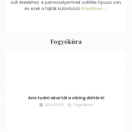
sült ételekhez. A petrezselyemnek sokféle típusa van,
és ezek a fajták különböző
Bővebben...…
Fogyókúra
Ami tudni akartál a viking diétáról
2023.03.03.
Fogyókúra
•