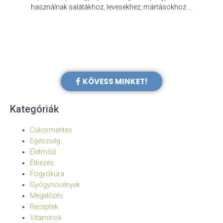
e
használnak salátákhoz, levesekhez, mártásokhoz …
KÖVESS MINKET!
Kategóriák
Cukormentes
Egészség
Életmód
Étkezés
Fogyókúra
Gyógynövények
Megelőzés
Receptek
Vitaminok