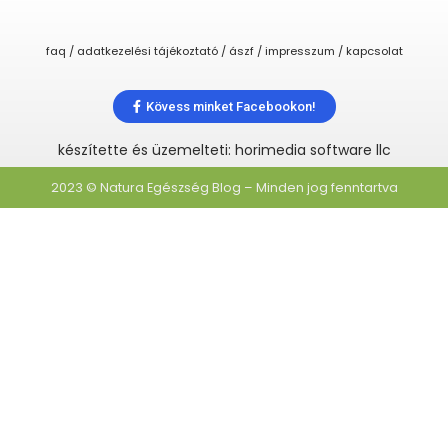
faq / adatkezelési tájékoztató / ászf / impresszum / kapcsolat
Kövess minket Facebookon!
készítette és üzemelteti: horimedia software llc
2023 © Natura Egészség Blog – Minden jog fenntartva