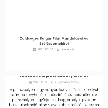
Zöldséges Bulgur Pilaf Mandulával és
Szőlőszemekkel
2023.03.04.
Receptek
•
Mindent a petrezselyemről
2023.12.21.
Gyógynövények
•
A petrezselyem egy nagyon kedvelt fűszer, amelyet
számos konyhai étel elkészítéséhez használnak. A
petrezselyem egyfajta zöldség, amelyet gyakran
használnak salátákhoz, levesekhez, mártásokhoz és