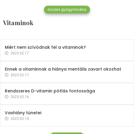
összes gyógynövény
Mindent a B-12 vitaminról
Vitaminok
2023.02.27.
Miért nem szívódnak fel a vitaminok?
2023.02.17.
Ennek a vitaminnak a hiánya mentális zavart okozhat
2023.02.17.
Rendszeres D-vitamin pótlás fontossága
2023.02.16.
Vashiány tünetei
2023.02.15.