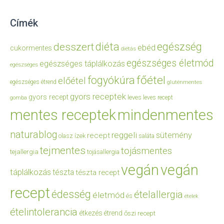
Címék
diéta
egészség
desszert
ebéd
cukormentes
diétás
egészséges életmód
egészséges táplálkozás
egészséges
főétel
fogyókúra
előétel
egészséges étrend
gluténmentes
gyors receptek
gyors recept
leves
leves recept
gomba
mentes receptek
mindenmentes
naturablog
reggeli
sütemény
recept
olasz ízek
saláta
tejmentes
tojásmentes
tejallergia
tojásallergia
vegán
vegán
táplálkozás
tészta
tészta recept
recept
édesség
ételallergia
életmód
és
ételek
ételintolerancia
étkezés
étrend
őszi recept