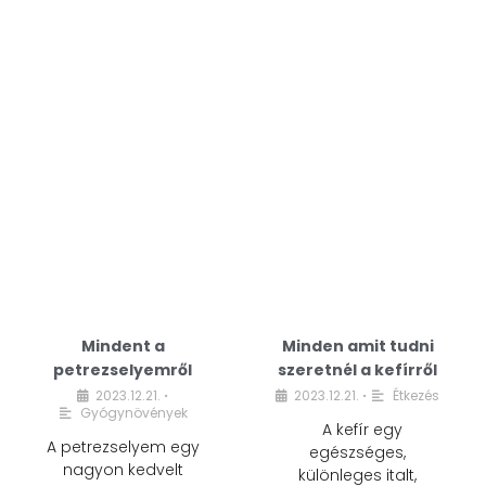
Mindent a
Minden amit tudni
petrezselyemről
szeretnél a kefírről
2023.12.21.
2023.12.21.
Étkezés
•
•
Gyógynövények
A kefír egy
A petrezselyem egy
egészséges,
nagyon kedvelt
különleges italt,