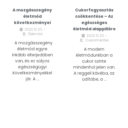
A mozgásszegény
Cukorfogyasztás
életmód
csökkentése – Az
következményei
egészséges
életmód alappillére
2023.12.20.
•
Életmód
2023.12.20.
•
Cukormentes
A mozgásszegény
életmód egyre
A modern
inkább elterjedőben
életmódunkban a
van, és ez súlyos
cukor szinte
egészségügyi
mindenhol jelen van.
következményekkel
A reggeli kávéba, az
jár. A …
üdítőbe, a …