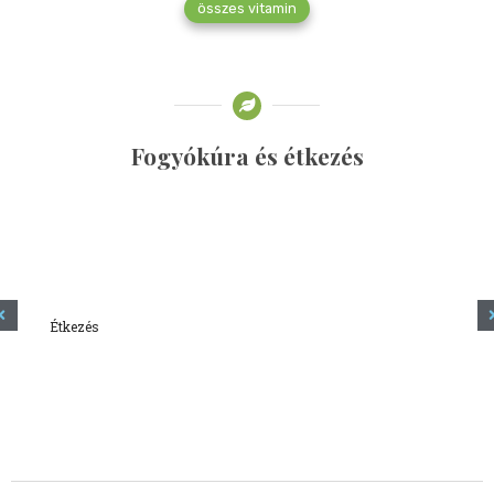
összes vitamin
Fogyókúra és étkezés
Étkezés
Minden amit tudni szeretnél a kefírről
2023.12.21.