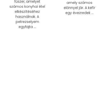
fűszer, amelyet
amely számos
számos konyhai étel
előnnyel jár. A kefír
elkészítéséhez
egy évezredek …
használnak. A
petrezselyem
egyfajta …