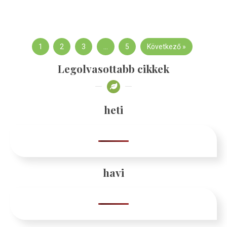
1
2
3
…
5
Következő »
Legolvasottabb cikkek
heti
havi