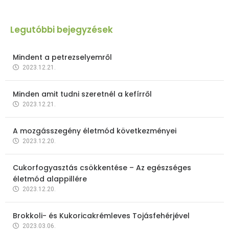
Legutóbbi bejegyzések
Mindent a petrezselyemről
2023.12.21.
Minden amit tudni szeretnél a kefírről
2023.12.21.
A mozgásszegény életmód következményei
2023.12.20.
Cukorfogyasztás csökkentése – Az egészséges
életmód alappillére
2023.12.20.
Brokkoli- és Kukoricakrémleves Tojásfehérjével
2023.03.06.