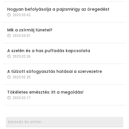
Hogyan befolyásolja a pajzsmirigy az öregedést
2023.03.02.
Mik a zsírmáj tünetei?
2023.03.01.
A szelén és a has puffadás kapcsolata
2023.02.26.
A túlzott sófogyasztás hatásai a szervezetre
2023.02.20.
Tökéletes emésztés: itt a megoldás!
2023.02.17.