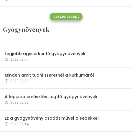
Gyógynövények
összes recept
Mindent a petrezselyemről
Gyógynövények
2023.12.21.
Legjobb agyserkentő gyógynövények
2023.03.04.
Minden amit tudni szeretnél a kurkumáról
2023.02.28.
A legjobb emésztés segítő gyógynövények
2023.02.26.
Ez a gyógynövény csodát művel a sebekkel
2023.02.14.
Vitaminok