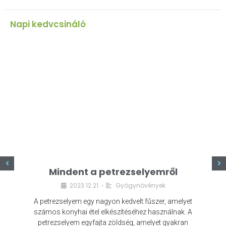
Napi kedvcsináló
z
Mindent a petrezselyemről
2023.12.21.
Gyógynövények
•
A petrezselyem egy nagyon kedvelt fűszer, amelyet
számos konyhai étel elkészítéséhez használnak. A
petrezselyem egyfajta zöldség, amelyet gyakran