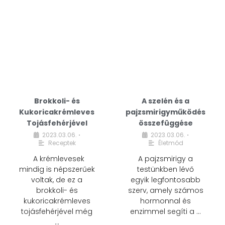
Brokkoli- és
A szelén és a
Kukoricakrémleves
pajzsmirigyműködés
Tojásfehérjével
összefüggése
2023.03.06.
2023.03.06.
•
•
Receptek
Életmód
A krémlevesek
A pajzsmirigy a
mindig is népszerűek
testünkben lévő
voltak, de ez a
egyik legfontosabb
brokkoli- és
szerv, amely számos
kukoricakrémleves
hormonnal és
tojásfehérjével még
enzimmel segíti a …
…